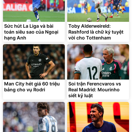
Bạt phủ xe ô tô cao cấp,
Xe đạp điện trợ lực G-
tráng nhôm 03 lớp
Force C14 gấp gọn bỏ cốp
tiện lợi
392.000
9.900.000
đ
đ
Sức hút La Liga và bài
Toby Alderweireld:
325.000
7.092.000
đ
đ
toán siêu sao của Ngoại
Rashford là chữ ký tuyệt
Đã bán nhiều
Đang xem nhiều
hạng Anh
vời cho Tottenham
G-FORCE VIETNA
Man City hét giá 60 triệu
Soi trận Ferencvaros vs
bảng cho vụ Rodri
Real Madrid: Mourinho
siết kỷ luật