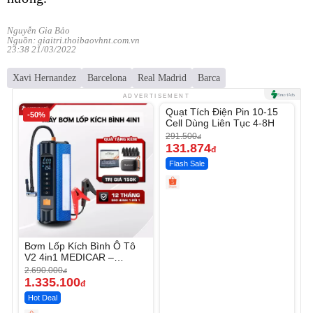
Nguyễn Gia Bảo
Nguồn: giaitri.thoibaovhnt.com.vn
23:38 21/03/2022
Xavi Hernandez
Barcelona
Real Madrid
Barca
Unmute
ADVERTISEMENT
Quạt Tích Điện Pin 10-15
-50%
-54%
Cell Dùng Liên Tục 4-8H
291.500
đ
131.874
đ
Flash Sale
Bơm Lốp Kích Bình Ô Tô
V2 4in1 MEDICAR –
12.000mAh
2.690.000
đ
1.335.100
đ
Hot Deal