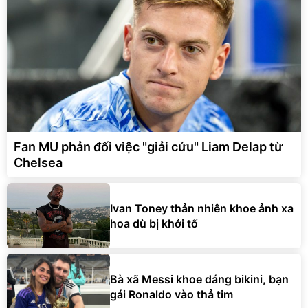
Fan MU phản đối việc "giải cứu" Liam Delap từ
Chelsea
Ivan Toney thản nhiên khoe ảnh xa
hoa dù bị khởi tố
Bà xã Messi khoe dáng bikini, bạn
gái Ronaldo vào thả tim