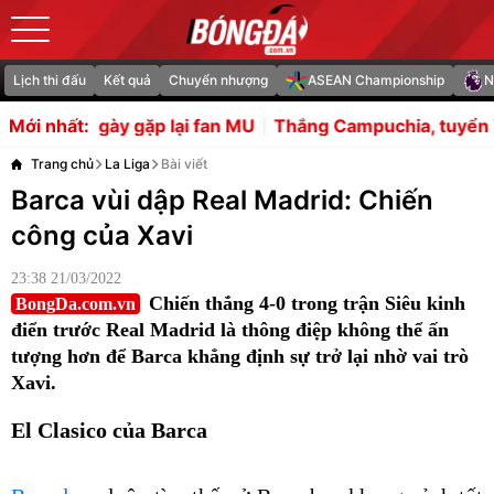
Lịch thi đấu
Kết quả
Chuyển nhượng
ASEAN Championship
N
ặp lại fan MU
Thắng Campuchia, tuyển Việt Nam còn nhiều
Mới nhất:
Trang chủ
La Liga
Bài viết
Barca vùi dập Real Madrid: Chiến
công của Xavi
23:38 21/03/2022
Chiến thắng 4-0 trong trận Siêu kinh
BongDa.com.vn
điển trước Real Madrid là thông điệp không thể ấn
tượng hơn để Barca khẳng định sự trở lại nhờ vai trò
Xavi.
El Clasico của Barca