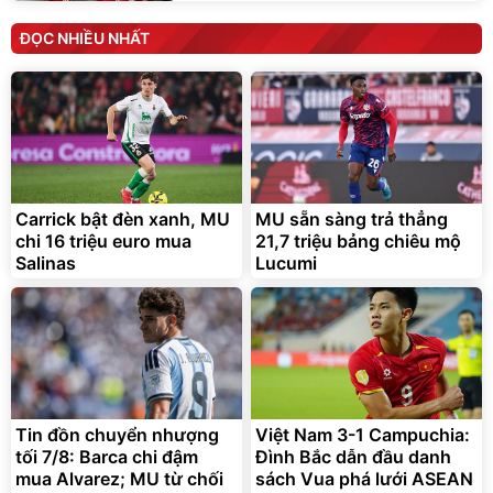
ĐỌC NHIỀU NHẤT
Carrick bật đèn xanh, MU
MU sẵn sàng trả thẳng
chi 16 triệu euro mua
21,7 triệu bảng chiêu mộ
Salinas
Lucumi
Tin đồn chuyển nhượng
Việt Nam 3-1 Campuchia:
tối 7/8: Barca chi đậm
Đình Bắc dẫn đầu danh
mua Alvarez; MU từ chối
sách Vua phá lưới ASEAN