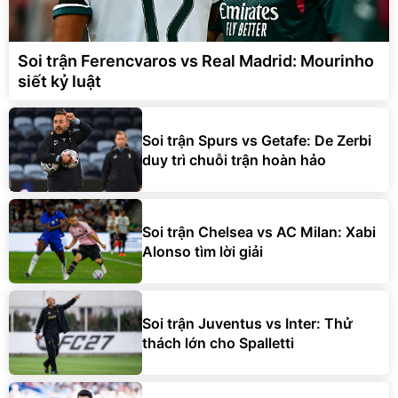
Soi trận Ferencvaros vs Real Madrid: Mourinho
siết kỷ luật
Soi trận Spurs vs Getafe: De Zerbi
duy trì chuỗi trận hoàn hảo
Soi trận Chelsea vs AC Milan: Xabi
Alonso tìm lời giải
Soi trận Juventus vs Inter: Thử
thách lớn cho Spalletti