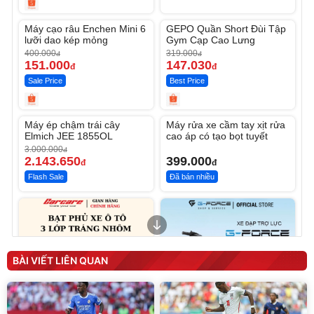
Unmute
Unmute
Máy cạo râu Enchen Mini 6
GEPO Quần Short Đùi Tập
-62%
-53%
lưỡi dao kép mỏng
Gym Cạp Cao Lưng
400.000
319.000
đ
đ
151.000
147.030
đ
đ
Sale Price
Best Price
Unmute
Unmute
Máy ép chậm trái cây
Máy rửa xe cầm tay xịt rửa
-28%
Elmich JEE 1855OL
cao áp có tạo bọt tuyết
3.000.000
đ
2.143.650
399.000
đ
đ
Flash Sale
Đã bán nhiều
BÀI VIẾT LIÊN QUAN