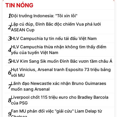
TIN NÓNG
1
Đội trưởng Indonesia: "Tôi xin lỗi"
Lập cú đúp, Đình Bắc độc chiếm Vua phá lưới
2
ASEAN Cup
3
HLV Campuchia tự tin nếu tái đấu Việt Nam
HLV Campuchia thừa nhận không tìm thấy điểm
4
yếu của tuyển Việt Nam
5
HLV Kim Sang Sik muốn Đình Bắc vươn tầm châu Á
Hụt Vinicius, Arsenal tranh Esposito 73 triệu bảng
6
với MU
Lãnh đạo Newcastle xác nhận Bruno Guimaraes
7
muốn sang Arsenal
Liverpool chốt 115 triệu euro cho Bradley Barcola
8
của PSG
Fan MU phản đối việc "giải cứu" Liam Delap từ
9
Chelsea