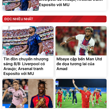
Esposito với MU
ĐỌC NHIỀU NHẤT
Tin đồn chuyển nhượng
Mbaye cập bến Man Utd
sáng 8/8: Liverpool có
đe dọa tương lai của
Araujo; Arsenal tranh
Amad
Esposito với MU