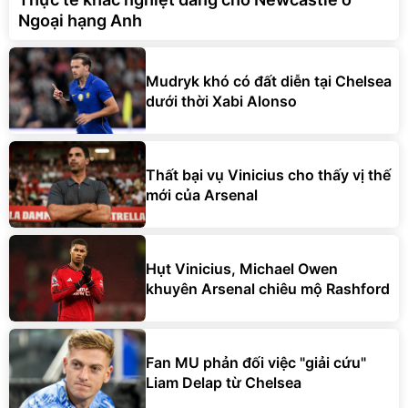
Ngoại hạng Anh
Mudryk khó có đất diễn tại Chelsea
dưới thời Xabi Alonso
Thất bại vụ Vinicius cho thấy vị thế
mới của Arsenal
Hụt Vinicius, Michael Owen
khuyên Arsenal chiêu mộ Rashford
Fan MU phản đối việc "giải cứu"
Liam Delap từ Chelsea