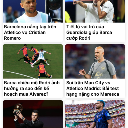
Cecila Offical Store
Unmute
Vali Bamozo Khung Nhôm
9066 Size 20/24/28 Cao
Cấp
Barcelona nẫng tay trên
Tiết lộ vai trò của
1.000.000
đ
825.000
Atletico vụ Cristian
đ
Guardiola giúp Barca
Romero
cướp Rodri
Flash Sale
Lót ghế ôtô, nâng lưng
chống nóng giúp thoải mái
trong di chuyển
Barca chiêu mộ Rodri ảnh
Soi trận Man City vs
295.000
đ
hưởng ra sao đến kế
Atletico Madrid: Bài test
Đã bán nhiều
hoạch mua Alvarez?
hạng nặng cho Maresca