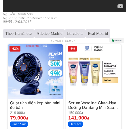
Nguyễn Thanh Sơn
Nguồn: giaitri.thoibaovhnt.com.vn
00:55 12/04/2017
Theo Hernández
Atletico Madrid
Barcelona
Real Madrid
ADVERTISEMENT
-63%
-6%
Quạt tích điện kẹp bàn mini
Serum Vaseline Gluta-Hya
để bàn
Dưỡng Da Sáng Mịn Sau 7
Ngày
219.000
150.000
đ
đ
79.000
141.000
đ
đ
Flash Sale
Deal hot