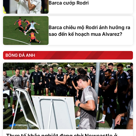
Barca cướp Rodri
Barca chiêu mộ Rodri ảnh hưởng ra
sao đến kế hoạch mua Alvarez?
BÓNG ĐÁ ANH
Thực tế khắc nghiệt đang chờ Newcastle ở