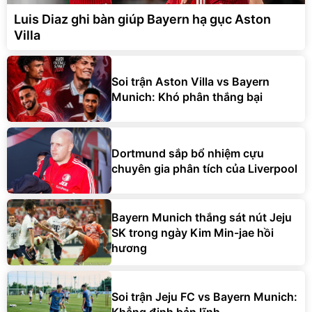
Luis Diaz ghi bàn giúp Bayern hạ gục Aston
Villa
Soi trận Aston Villa vs Bayern
Munich: Khó phân thắng bại
Dortmund sắp bổ nhiệm cựu
chuyên gia phân tích của Liverpool
Bayern Munich thắng sát nút Jeju
SK trong ngày Kim Min-jae hồi
hương
Soi trận Jeju FC vs Bayern Munich:
Khẳng định bản lĩnh