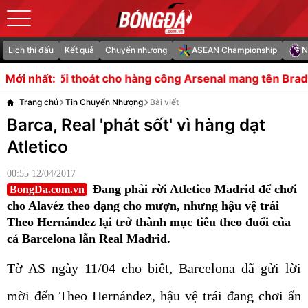
Lịch thi đấu
Kết quả
Chuyển nhượng
ASEAN Championship
N
 cho hàng công Arsenal mang tên Bradley Barcola?
Tiết 
Mới nhất:
Trang chủ
Tin Chuyển Nhượng
Bài viết
Barca, Real 'phát sốt' vì hàng dạt
Atletico
00:55 12/04/2017
Đang phải rời Atletico Madrid để chơi
BongDa.com.vn
cho Alavéz theo dạng cho mượn, nhưng hậu vệ trái
Theo Hernández lại trở thành mục tiêu theo đuổi của
cả Barcelona lẫn Real Madrid.
Tờ AS ngày 11/04 cho biết, Barcelona đã gửi lời
mời đến Theo Hernández, hậu vệ trái đang chơi ấn