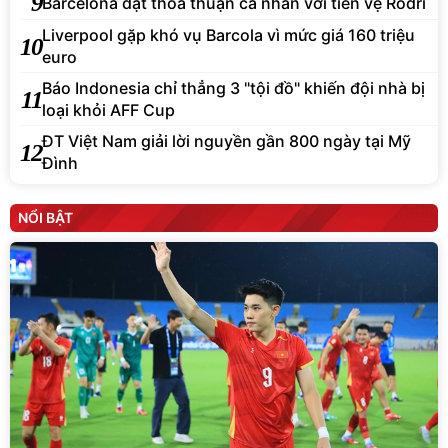
9
Barcelona đạt thỏa thuận cá nhân với tiền vệ Rodri
Liverpool gặp khó vụ Barcola vì mức giá 160 triệu
10
euro
Báo Indonesia chỉ thẳng 3 "tội đồ" khiến đội nhà bị
11
loại khỏi AFF Cup
ĐT Việt Nam giải lời nguyền gần 800 ngày tại Mỹ
12
Đình
NỔI BẬT