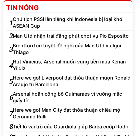
TIN NÓNG
Chủ tịch PSSI lên tiếng khi Indonesia bị loại khỏi
1
ASEAN Cup
2
Man Utd nhận trái đắng phút chót vụ Pio Esposito
Brentford cự tuyệt đề nghị của Man Utd vụ Igor
3
Thiago
Hụt Vinicius, Arsenal muốn vung tiền mua Kenan
4
Yildiz
Here we go! Liverpool đạt thỏa thuận mượn Ronald
5
Araujo từ Barcelona
Arsenal hoãn công bố Guimaraes vì vướng mắc
6
giấy tờ
Here we go! Man City đạt thỏa thuận chiêu mộ
7
Geronimo Rulli
8
Tiết lộ vai trò của Guardiola giúp Barca cướp Rodri