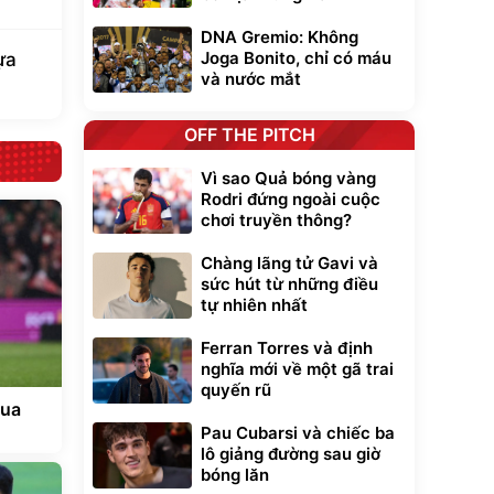
DNA Gremio: Không
Joga Bonito, chỉ có máu
ựa
và nước mắt
OFF THE PITCH
Vì sao Quả bóng vàng
Rodri đứng ngoài cuộc
chơi truyền thông?
Chàng lãng tử Gavi và
sức hút từ những điều
tự nhiên nhất
Ferran Torres và định
nghĩa mới về một gã trai
quyến rũ
mua
Pau Cubarsi và chiếc ba
lô giảng đường sau giờ
bóng lăn