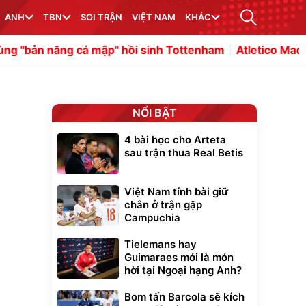
ANH
TBN
SOI TRẬN
VIỆT NAM
KHÁC
á mập'' hồi sinh Tottenham
Atletico Madrid gây áp lực l
NỔI BẬT
4 bài học cho Arteta
sau trận thua Real Betis
Việt Nam tính bài giữ
chân ở trận gặp
Campuchia
Tielemans hay
Guimaraes mới là món
hời tại Ngoại hạng Anh?
Bom tấn Barcola sẽ kích