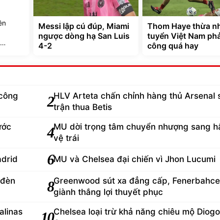
ền
Messi lập cú đúp, Miami
Thom Haye thừa n
ngược dòng hạ San Luis
tuyển Việt Nam ph
4-2
công quá hay
công
HLV Arteta chấn chỉnh hàng thủ Arsenal 
2
trận thua Betis
ước
MU dời trọng tâm chuyển nhượng sang h
4
vệ trái
6
adrid
MU và Chelsea đại chiến vì Jhon Lucumi
 đèn
Greenwood sút xa đẳng cấp, Fenerbahce
8
giành thắng lợi thuyết phục
alinas
Chelsea loại trừ khả năng chiêu mộ Diogo
10