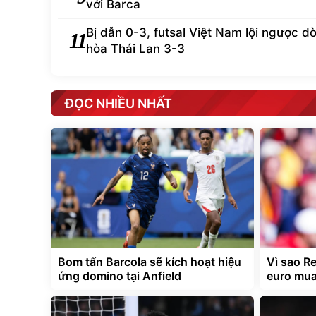
với Barca
Bị dẫn 0-3, futsal Việt Nam lội ngược d
11
hòa Thái Lan 3-3
ĐỌC NHIỀU NHẤT
Bom tấn Barcola sẽ kích hoạt hiệu
Vì sao Re
ứng domino tại Anfield
euro mu