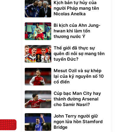
Kịch bản tự hủy của
người Pháp mang tên
Nicolas Anelka
Bi kịch của Ahn Jung-
hwan khi làm tổn
Unmute
thương nước Ý
t Bụi Lau
Vali Bamozo
-001 -
Khung Nhôm
Thế giới đã thực sự
inh
9066 Size
1.000.000
đ
đ
quên đi nỗi sợ mang tên
20/24/28 Cao Cấp
000
825.000
đ
đ
tuyển Đức?
Flash Sale
Mesut Ozil và sự khép
lại của kỷ nguyên số 10
Lót ghế ôtô, nâng
cổ điển
lưng chống nóng
giúp thoải mái
trong di chuyển
295.000
Cúp bạc Man City hay
đ
thánh đường Arsenal
Đã bán nhiều
cho Samir Nasri?
John Terry người giữ
ngọn lửa hồn Stamford
Bridge