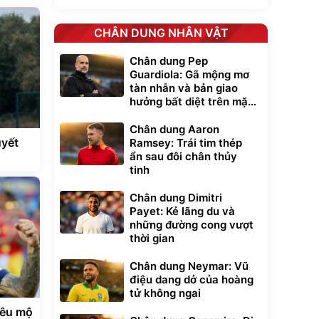
CHÂN DUNG NHÂN VẬT
Chân dung Pep
Guardiola: Gã mộng mơ
tàn nhẫn và bản giao
hưởng bất diệt trên mặt
cỏ xanh
Chân dung Aaron
uyết
Ramsey: Trái tim thép
ẩn sau đôi chân thủy
tinh
Chân dung Dimitri
Payet: Kẻ lãng du và
những đường cong vượt
thời gian
Chân dung Neymar: Vũ
điệu dang dở của hoàng
tử không ngai
iêu mộ