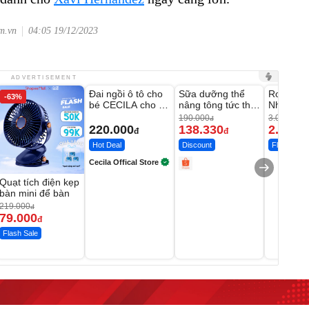
om.vn
04:05 19/12/2023
Unmute
Unmute
Unmute
ADVERTISEMENT
Đai ngồi ô tô cho
Sữa dưỡng thể
Robot Hú
-63%
-27%
bé CECILA cho bé
nâng tông tức thì
Nhà - D2
1-9 tuổi
Vaseline Body
Thông M
190.000
3.000.000
đ
220.000
138.330
2.200.
đ
đ
Hot Deal
Discount
Flash Sale
Cecila Offical Store
Quạt tích điện kẹp
bàn mini để bàn
219.000
đ
79.000
đ
Flash Sale