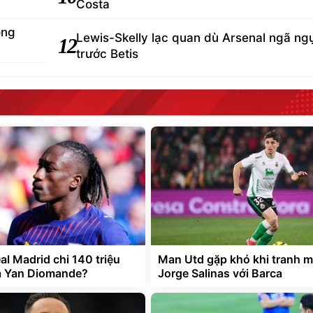
Costa
òng
Lewis-Skelly lạc quan dù Arsenal ngã ng
12
trước Betis
al Madrid chi 140 triệu
Man Utd gặp khó khi tranh 
a Yan Diomande?
Jorge Salinas với Barca