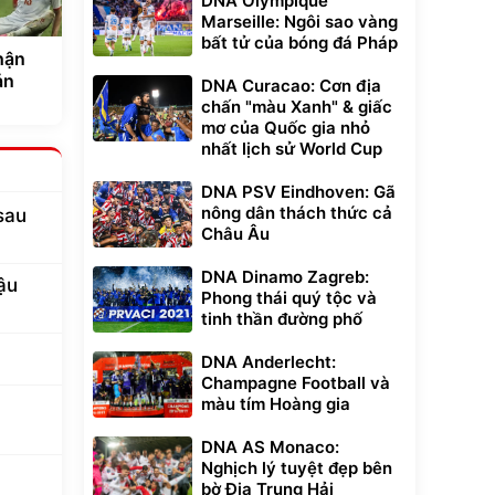
DNA Olympique
Marseille: Ngôi sao vàng
bất tử của bóng đá Pháp
hận
ản
DNA Curacao: Cơn địa
chấn "màu Xanh" & giấc
mơ của Quốc gia nhỏ
nhất lịch sử World Cup
DNA PSV Eindhoven: Gã
nông dân thách thức cả
sau
Châu Âu
DNA Dinamo Zagreb:
ậu
Phong thái quý tộc và
tinh thần đường phố
DNA Anderlecht:
Champagne Football và
màu tím Hoàng gia
DNA AS Monaco:
Nghịch lý tuyệt đẹp bên
bờ Địa Trung Hải