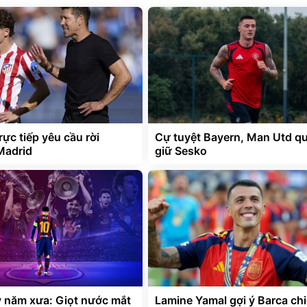
rực tiếp yêu cầu rời
Cự tuyệt Bayern, Man Utd q
 Madrid
giữ Sesko
 năm xưa: Giọt nước mắt
Lamine Yamal gợi ý Barca ch