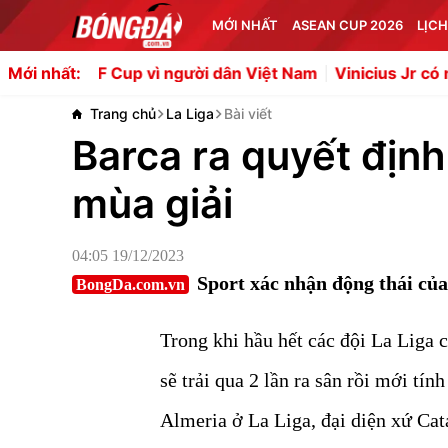
MỚI NHẤT
ASEAN CUP 2026
LỊCH
up vì người dân Việt Nam
Vinicius Jr có nên rời Real Mad
Mới nhất:
Trang chủ
La Liga
Bài viết
Barca ra quyết định
mùa giải
04:05 19/12/2023
Sport xác nhận động thái của
BongDa.com.vn
Trong khi hầu hết các đội La Liga 
sẽ trải qua 2 lần ra sân rồi mới tí
Almeria ở La Liga, đại diện xứ Cat