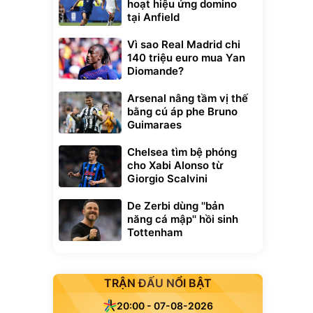
hoạt hiệu ứng domino
tại Anfield
Vì sao Real Madrid chi
140 triệu euro mua Yan
Diomande?
Arsenal nâng tầm vị thế
bằng cú áp phe Bruno
Guimaraes
Chelsea tìm bệ phóng
cho Xabi Alonso từ
Giorgio Scalvini
De Zerbi dùng ''bản
năng cá mập'' hồi sinh
Tottenham
TRẬN ĐẤU NỔI BẬT
20:00 - 07-08-2026