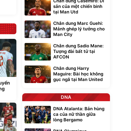
Chân dung Casemiro: Di
sản của một chiến binh
tại Man Utd
Chân dung Marc Guehi:
Mảnh ghép lý tưởng cho
Man City
Chân dung Sadio Mane:
Tượng đài bất tử tại
AFCON
Chân dung Harry
Maguire: Bài học không
gục ngã tại Man United
tuyển
ng
DNA
DNA Atalanta: Bản hùng
ca của nữ thần giữa
lòng Bergamo