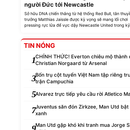
người Đức tới Newcastle
Sở hữu DNA chiến thắng từ hệ thống Red Bull, tân thuy
trưởng Matthias Jaissle được kỳ vọng sẽ mang lối chơi
pressing rực lửa để vực dậy Newcastle United trong kỷ
nguyên mới.
TIN NÓNG
CHÍNH THỨC! Everton chiêu mộ thành 
1
Christian Norgaard từ Arsenal
Bốn trụ cột tuyển Việt Nam tập riêng tr
3
trận Campuchia
5
Alvarez trực tiếp yêu cầu rời Atletico M
Juventus săn đón Zirkzee, Man Utd bật
7
xanh
Man Utd gặp khó khi tranh mua Jorge S
9