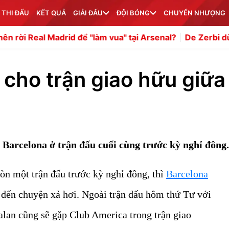
 THI ĐẤU
KẾT QUẢ
GIẢI ĐẤU
ĐỘI BÓNG
CHUYỂN NHƯỢNG
rid để "làm vua" tại Arsenal?
De Zerbi dùng ''bản năng c
 cho trận giao hữu giữa
 Barcelona ở trận đấu cuối cùng trước kỳ nghỉ đông.
còn một trận đấu trước kỳ nghỉ đông, thì
Barcelona
nh đến chuyện xả hơi. Ngoài trận đấu hôm thứ Tư với
alan cũng sẽ gặp Club America trong trận giao