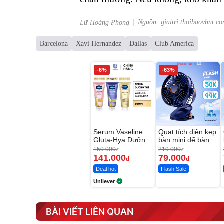
Nguồn: giaitri.thoibaovhnt.c
Lữ Hoàng Phong
Barcelona
Xavi Hernandez
Dallas
Club America
-6%
-63%
Serum Vaseline
Quạt tích điện kẹp
Gluta-Hya Dưỡng
bàn mini để bàn
Da Sáng Mịn Sau
150.000
219.000
đ
đ
7 Ngày
141.000
79.000
đ
đ
Deal hot
Flash Sale
Unilever
BÀI VIẾT LIÊN QUAN