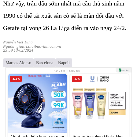
Như vậy, trận đấu sớm nhất mà cầu thủ sinh năm
1990 có thể tái xuất sân cỏ sẽ là màn đối đầu với
Getafe tại vòng 26 La Liga diễn ra vào ngày 24/2.
Nguyễn Việt Tùng
Nguồn: giaitri.thoibaovhnt.com.vn
23:59 13/02/2024
Marcos Alonso
Barcelona
Napoli
ADVERTISEMENT
-63%
-6%
Quạt tích điện kẹp bàn mini
Serum Vaseline Gluta-Hya