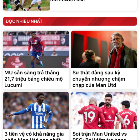
ĐỌC NHIỀU NHẤT
MU sẵn sàng trả thẳng
Sự thật đằng sau kỳ
21,7 triệu bảng chiêu mộ
chuyển nhượng chậm
Lucumi
chạp của Man Utd
3 tiền vệ có khả năng gia
Soi trận Man United vs