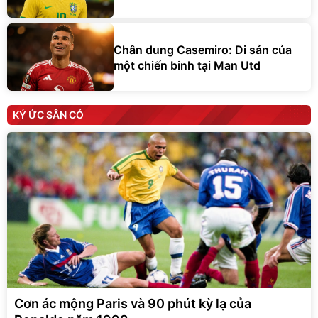
Chân dung Casemiro: Di sản của
một chiến binh tại Man Utd
KÝ ỨC SÂN CỎ
Cơn ác mộng Paris và 90 phút kỳ lạ của