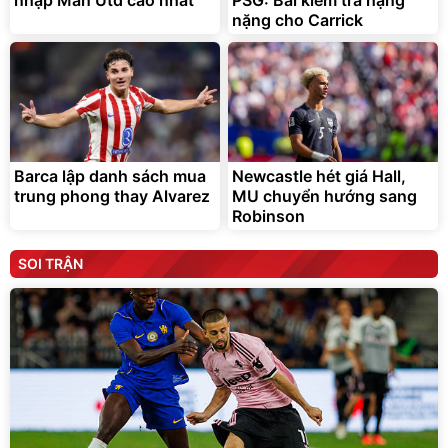
nhập Man Utd cao nhất
PSG: Bài kiểm tra hạng
nặng cho Carrick
Barca lập danh sách mua
Newcastle hét giá Hall,
trung phong thay Alvarez
MU chuyển hướng sang
Robinson
SOI TRẬN