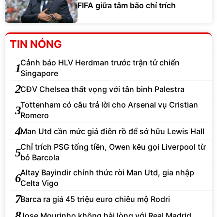
FIFA giữa tâm bão chỉ trích
TIN NÓNG
Cảnh báo HLV Herdman trước trận tử chiến
1
Singapore
2
CĐV Chelsea thất vọng với tân binh Palestra
Tottenham có câu trả lời cho Arsenal vụ Cristian
3
Romero
4
Man Utd cần mức giá điên rồ để sở hữu Lewis Hall
Chỉ trích PSG tống tiền, Owen kêu gọi Liverpool từ
5
bỏ Barcola
Altay Bayindir chính thức rời Man Utd, gia nhập
6
Celta Vigo
7
Barca ra giá 45 triệu euro chiêu mộ Rodri
8
Jose Mourinho không hài lòng với Real Madrid