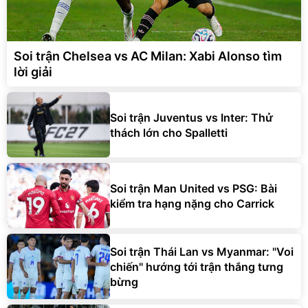
Soi trận Chelsea vs AC Milan: Xabi Alonso tìm
lời giải
Soi trận Juventus vs Inter: Thử
thách lớn cho Spalletti
Soi trận Man United vs PSG: Bài
kiểm tra hạng nặng cho Carrick
Soi trận Thái Lan vs Myanmar: "Voi
chiến" hướng tới trận thắng tưng
bừng