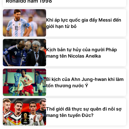
Ronaldo năm 1998
Khi áp lực quốc gia đẩy Messi đến
giới hạn từ bỏ
Kịch bản tự hủy của người Pháp
mang tên Nicolas Anelka
Bi kịch của Ahn Jung-hwan khi làm
tổn thương nước Ý
Thế giới đã thực sự quên đi nỗi sợ
mang tên tuyển Đức?