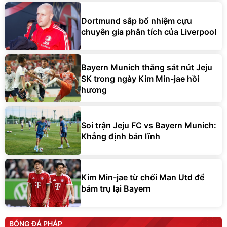
Dortmund sắp bổ nhiệm cựu
chuyên gia phân tích của Liverpool
Bayern Munich thắng sát nút Jeju
SK trong ngày Kim Min-jae hồi
hương
Soi trận Jeju FC vs Bayern Munich:
Khẳng định bản lĩnh
Kim Min-jae từ chối Man Utd để
bám trụ lại Bayern
BÓNG ĐÁ PHÁP