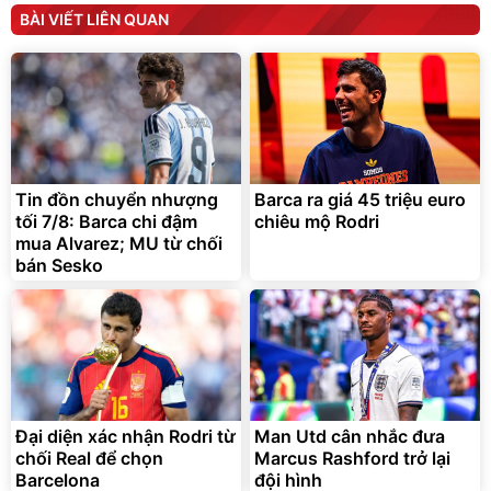
Máy ép chậm trái cây
Máy rửa xe cầm tay xịt rửa
BÀI VIẾT LIÊN QUAN
Elmich JEE 1855OL
cao áp có tạo bọt tuyết
3.000.000
đ
2.143.650
399.000
đ
đ
Flash Sale
Đã bán nhiều
Tin đồn chuyển nhượng
Barca ra giá 45 triệu euro
tối 7/8: Barca chi đậm
chiêu mộ Rodri
mua Alvarez; MU từ chối
bán Sesko
Bạt phủ xe ô tô cao cấp,
Xe đạp điện trợ lực G-
tráng nhôm 03 lớp
Force C14 gấp gọn bỏ cốp
tiện lợi
392.000
9.900.000
đ
đ
325.000
7.092.000
đ
đ
Đại diện xác nhận Rodri từ
Man Utd cân nhắc đưa
Đã bán nhiều
Đang xem nhiều
chối Real để chọn
Marcus Rashford trở lại
G-FORCE VIETNA
Barcelona
đội hình