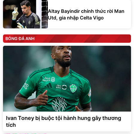
Altay Bayindir chính thức rời Man
Utd, gia nhập Celta Vigo
BÓNG ĐÁ ANH
Ivan Toney bị buộc tội hành hung gây thương
tích