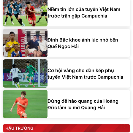
Niềm tin lớn của tuyển Việt Nam
trước trận gặp Campuchia
Đình Bắc khoe ảnh lúc nhỏ bên
Quế Ngọc Hải
Cơ hội vàng cho dàn kép phụ
tuyển Việt Nam trước Campuchia
Đừng để hào quang của Hoàng
Đức làm lu mờ Quang Hải
HẬU TRƯỜNG