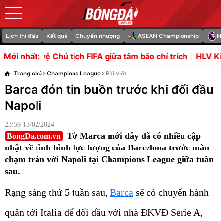
Lịch thi đấu
Kết quả
Chuyển nhượng
ASEAN Championship
N
ịch FIFA giữa tâm bão chỉ trích
HLV Kim Sang-sik sẽ tìm 
Mới nhất:
Trang chủ
Champions League
Bài viết
Barca đón tin buồn trước khi đối đầu
Napoli
23:59 13/02/2024
Tờ Marca mới đây đã có nhiều cập
BongDa.com.vn
nhật về tình hình lực lượng của Barcelona trước màn
chạm trán với Napoli tại Champions League giữa tuần
sau.
Rạng sáng thứ 5 tuần sau,
Barca
sẽ có chuyến hành
quân tới Italia để đối đầu với nhà ĐKVĐ Serie A,