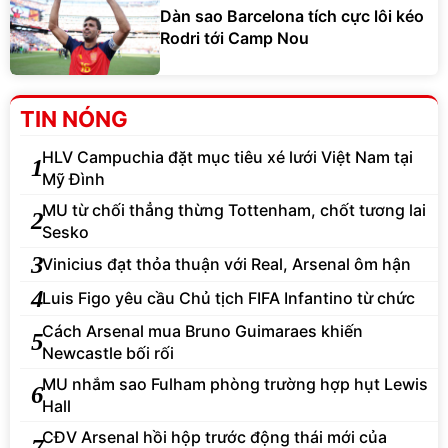
Dàn sao Barcelona tích cực lôi kéo
Rodri tới Camp Nou
TIN NÓNG
HLV Campuchia đặt mục tiêu xé lưới Việt Nam tại
1
Mỹ Đình
MU từ chối thẳng thừng Tottenham, chốt tương lai
2
Sesko
3
Vinicius đạt thỏa thuận với Real, Arsenal ôm hận
4
Luis Figo yêu cầu Chủ tịch FIFA Infantino từ chức
Cách Arsenal mua Bruno Guimaraes khiến
5
Newcastle bối rối
MU nhắm sao Fulham phòng trường hợp hụt Lewis
6
Hall
CĐV Arsenal hồi hộp trước động thái mới của
7