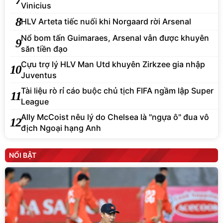
Vinicius
8
HLV Arteta tiếc nuối khi Norgaard rời Arsenal
Nổ bom tấn Guimaraes, Arsenal vẫn được khuyên
9
săn tiền đạo
Cựu trợ lý HLV Man Utd khuyên Zirkzee gia nhập
10
Juventus
Tài liệu rò rỉ cáo buộc chủ tịch FIFA ngầm lập Super
11
League
Ally McCoist nêu lý do Chelsea là "ngựa ô" đua vô
12
địch Ngoại hạng Anh
NỔI BẬT