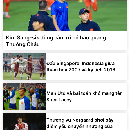
Kim Sang-sik dũng cảm rũ bỏ hào quang
Thường Châu
Đấu Singapore, Indonesia giữa
thảm họa 2007 và kỳ tích 2016
Man Utd và bài toán khó mang tên
Shea Lacey
Thương vụ Norgaard phơi bày
điểm yếu chuyển nhượng của