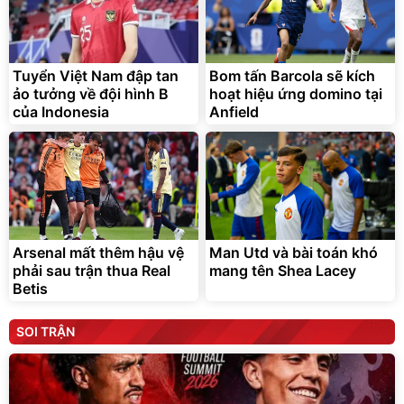
Tuyển Việt Nam đập tan
Bom tấn Barcola sẽ kích
ảo tưởng về đội hình B
hoạt hiệu ứng domino tại
của Indonesia
Anfield
Arsenal mất thêm hậu vệ
Man Utd và bài toán khó
phải sau trận thua Real
mang tên Shea Lacey
Betis
SOI TRẬN