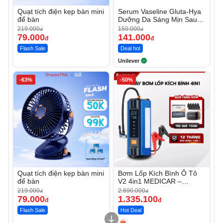
Quạt tích điện kẹp bàn mini
Serum Vaseline Gluta-Hya
để bàn
Dưỡng Da Sáng Mịn Sau 7
Ngày
219.000
150.000
đ
đ
79.000
141.000
đ
đ
Flash Sale
Deal hot
Unilever
-63%
-50%
Quạt tích điện kẹp bàn mini
Bơm Lốp Kích Bình Ô Tô
để bàn
V2 4in1 MEDICAR –
12.000mAh
219.000
2.690.000
đ
đ
79.000
1.335.100
đ
đ
Flash Sale
Hot Deal