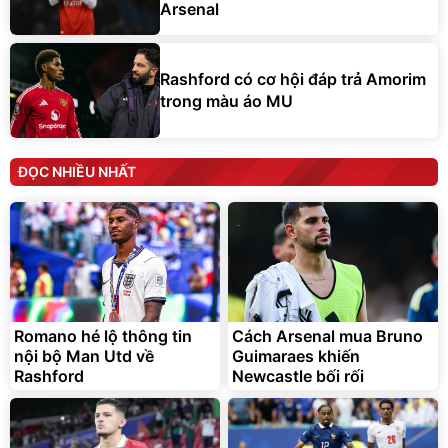
Arsenal
Rashford có cơ hội đáp trả Amorim
trong màu áo MU
ĐỌC NHIỀU NHẤT
Romano hé lộ thông tin
Cách Arsenal mua Bruno
nội bộ Man Utd về
Guimaraes khiến
Rashford
Newcastle bối rối