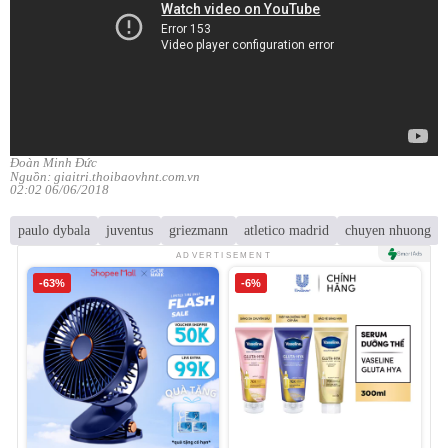
Đoàn Minh Đức
Nguồn: giaitri.thoibaovhnt.com.vn
02:02 06/06/2018
paulo dybala
juventus
griezmann
atletico madrid
chuyen nhuong
ADVERTISEMENT
-63%
-6%