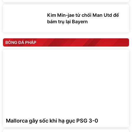
Kim Min-jae từ chối Man Utd để
bám trụ lại Bayern
BÓNG ĐÁ PHÁP
Mallorca gây sốc khi hạ gục PSG 3-0