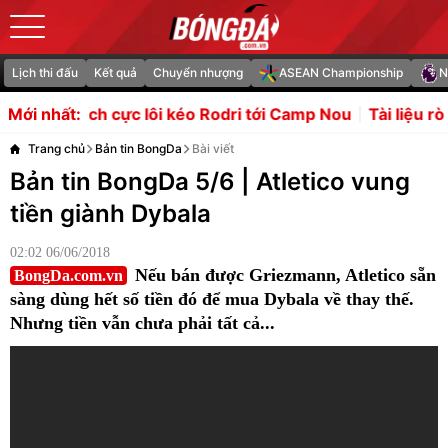
Lịch thi đấu
Kết quả
Chuyển nhượng
ASEAN Championship
N
cực lôi kéo Rodri tới Camp Nou
Tài liệu rò rỉ cáo buộc c
Mới nhất:
Trang chủ
Bản tin BongDa
Bài viết
Bản tin BongDa 5/6 | Atletico vung
tiền giành Dybala
02:02 06/06/2018
Nếu bán được Griezmann, Atletico sẵn
BongDa.com.vn
sàng dùng hết số tiền đó để mua Dybala về thay thế.
Nhưng tiền vẫn chưa phải tất cả...