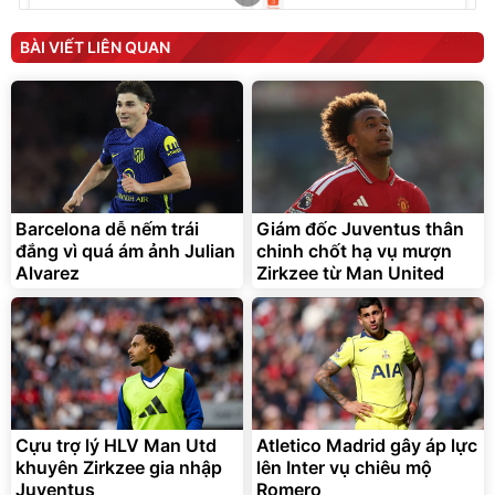
Unmute
Unmute
Máy ép chậm trái cây
Máy rửa xe cầm tay xịt rửa
BÀI VIẾT LIÊN QUAN
Elmich JEE 1855OL
cao áp có tạo bọt tuyết
3.000.000
đ
2.143.650
399.000
đ
đ
Flash Sale
Đã bán nhiều
Barcelona dễ nếm trái
Giám đốc Juventus thân
đắng vì quá ám ảnh Julian
chinh chốt hạ vụ mượn
Alvarez
Zirkzee từ Man United
Bạt phủ xe ô tô cao cấp,
Xe đạp điện trợ lực G-
tráng nhôm 03 lớp
Force C14 gấp gọn bỏ cốp
tiện lợi
392.000
9.900.000
đ
đ
325.000
7.092.000
Cựu trợ lý HLV Man Utd
đ
Atletico Madrid gây áp lực
đ
khuyên Zirkzee gia nhập
lên Inter vụ chiêu mộ
Đã bán nhiều
Đang xem nhiều
Juventus
Romero
G-FORCE VIETNA