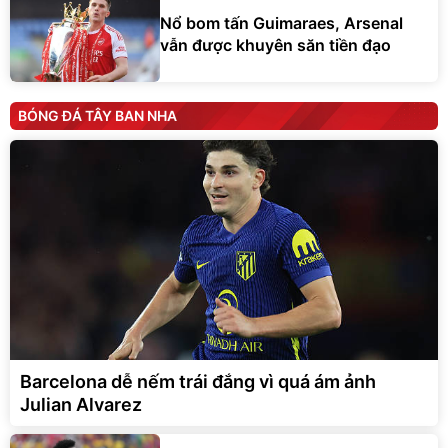
Nổ bom tấn Guimaraes, Arsenal
vẫn được khuyên săn tiền đạo
BÓNG ĐÁ TÂY BAN NHA
Barcelona dễ nếm trái đắng vì quá ám ảnh
Julian Alvarez