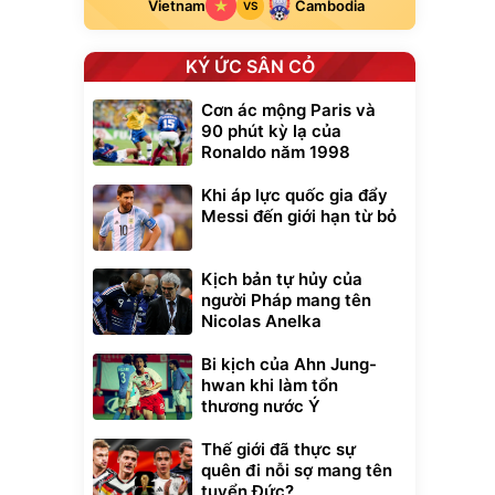
Vietnam
Cambodia
VS
KÝ ỨC SÂN CỎ
Cơn ác mộng Paris và
90 phút kỳ lạ của
Ronaldo năm 1998
Khi áp lực quốc gia đẩy
Messi đến giới hạn từ bỏ
Kịch bản tự hủy của
người Pháp mang tên
Nicolas Anelka
Bi kịch của Ahn Jung-
hwan khi làm tổn
thương nước Ý
Thế giới đã thực sự
quên đi nỗi sợ mang tên
tuyển Đức?