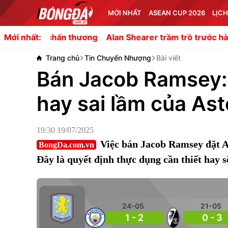
MỚI NHẤT
ASEAN CUP 2026
LỊCH
chấn thương
Alan Shearer trầm trồ trước hàng tiền vệ củ
Mới nhất:
Trang chủ
Tin Chuyển Nhượng
Bài viết
Bán Jacob Ramsey:
hay sai lầm của Ast
19:30 19/07/2025
Việc bán Jacob Ramsey đặt As
BongDa.com.vn
Đây là quyết định thực dụng cần thiết hay s
24-05
21-05
1 - 2
0 - 3