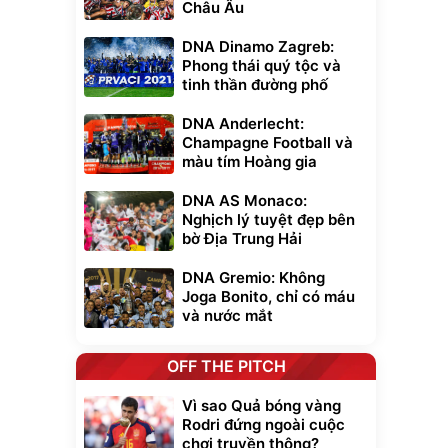
Châu Âu
DNA Dinamo Zagreb:
Phong thái quý tộc và
tinh thần đường phố
DNA Anderlecht:
Champagne Football và
màu tím Hoàng gia
DNA AS Monaco:
Nghịch lý tuyệt đẹp bên
bờ Địa Trung Hải
DNA Gremio: Không
Joga Bonito, chỉ có máu
và nước mắt
OFF THE PITCH
Vì sao Quả bóng vàng
Rodri đứng ngoài cuộc
chơi truyền thông?