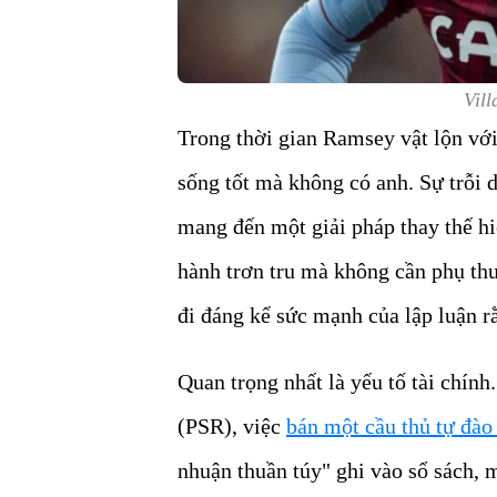
Vil
Trong thời gian Ramsey vật lộn vớ
sống tốt mà không có anh. Sự trỗi d
mang đến một giải pháp thay thế hi
hành trơn tru mà không cần phụ th
đi đáng kể sức mạnh của lập luận rằ
Quan trọng nhất là yếu tố tài chín
(PSR), việc
bán một cầu thủ tự đào 
nhuận thuần túy" ghi vào sổ sách, 