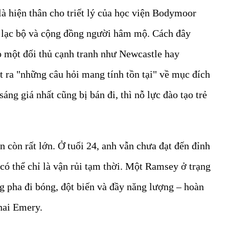
là hiện thân cho triết lý của học viện Bodymoor
âu lạc bộ và cộng đồng người hâm mộ. Cách đây
 một đối thủ cạnh tranh như Newcastle hay
t ra "những câu hỏi mang tính tồn tại" về mục đích
áng giá nhất cũng bị bán đi, thì nỗ lực đào tạo trẻ
còn rất lớn. Ở tuổi 24, anh vẫn chưa đạt đến đỉnh
ó thể chỉ là vận rủi tạm thời. Một Ramsey ở trạng
g pha đi bóng, đột biến và đầy năng lượng – hoàn
nai Emery.