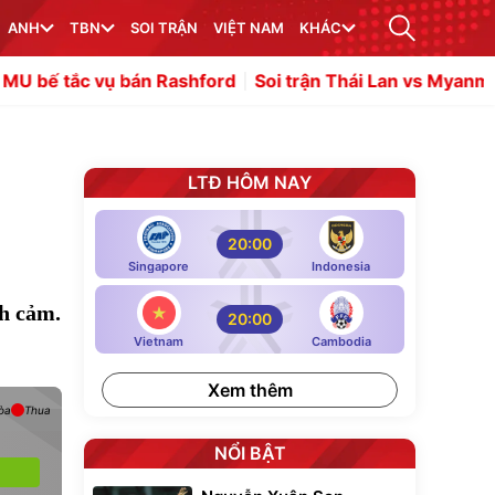
ANH
TBN
SOI TRẬN
VIỆT NAM
KHÁC
ụ bán Rashford
Soi trận Thái Lan vs Myanmar: "Voi chiến
LTĐ HÔM NAY
20:00
Singapore
Indonesia
nh cảm.
20:00
Vietnam
Cambodia
Xem thêm
òa
Thua
NỔI BẬT