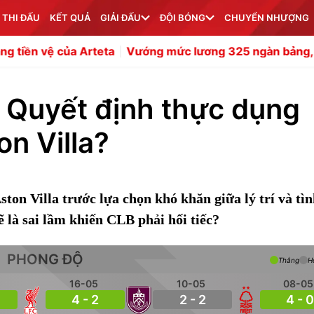
 THI ĐẤU
KẾT QUẢ
GIẢI ĐẤU
ĐỘI BÓNG
CHUYỂN NHƯỢNG
a Arteta
Vướng mức lương 325 ngàn bảng, MU bế tắc v
 Quyết định thực dụng
on Villa?
ton Villa trước lựa chọn khó khăn giữa lý trí và tì
ẽ là sai lầm khiến CLB phải hối tiếc?
PHONG ĐỘ
Thắng
H
16-05
10-05
08-05
4 - 2
2 - 2
4 - 0