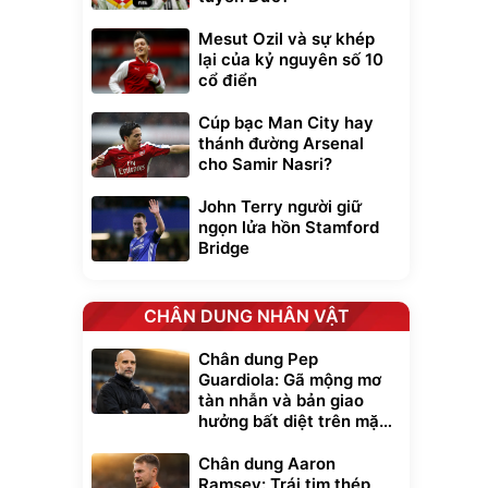
Mesut Ozil và sự khép
lại của kỷ nguyên số 10
cổ điển
Cúp bạc Man City hay
thánh đường Arsenal
cho Samir Nasri?
John Terry người giữ
ngọn lửa hồn Stamford
Bridge
CHÂN DUNG NHÂN VẬT
Chân dung Pep
Guardiola: Gã mộng mơ
tàn nhẫn và bản giao
hưởng bất diệt trên mặt
cỏ xanh
Chân dung Aaron
Ramsey: Trái tim thép