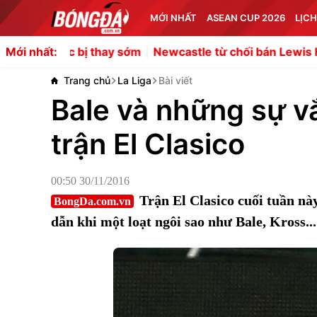
MỚI NHẤT
ASEAN CUP 2026
LỊCH
sốc bị thay sớm
Newcastle từ chối bán Lewis Hall, MU lo
Mới nhất:
Trang chủ
La Liga
Bài viết
Bale và những sự v
trận El Clasico
00:50 30/11/2016
Trận El Clasico cuối tuần nà
BongDa.com.vn
dẫn khi một loạt ngôi sao như Bale, Kross..