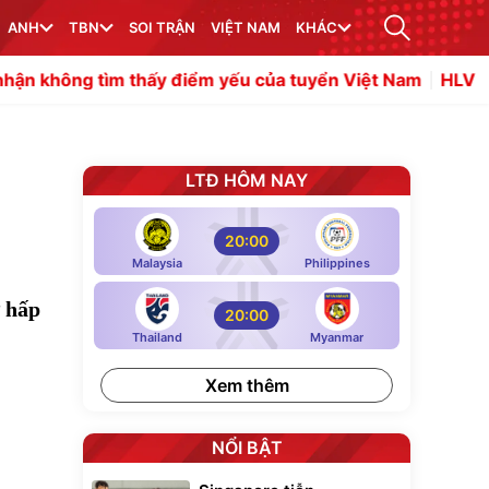
ANH
TBN
SOI TRẬN
VIỆT NAM
KHÁC
tìm thấy điểm yếu của tuyển Việt Nam
HLV Kim Sang S
LTĐ HÔM NAY
20:00
Malaysia
Philippines
ự hấp
20:00
Thailand
Myanmar
Xem thêm
NỔI BẬT