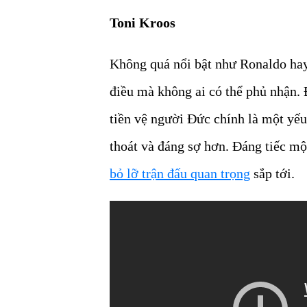
Toni Kroos
Không quá nổi bật như Ronaldo hay 
điều mà không ai có thể phủ nhận. 
tiền vệ người Đức chính là một yếu
thoát và đáng sợ hơn. Đáng tiếc m
bỏ lỡ trận đấu quan trọng
sắp tới.