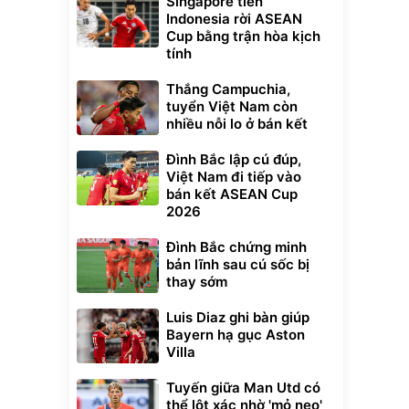
Singapore tiễn
Indonesia rời ASEAN
Cup bằng trận hòa kịch
tính
Thắng Campuchia,
tuyển Việt Nam còn
nhiều nỗi lo ở bán kết
Đình Bắc lập cú đúp,
Việt Nam đi tiếp vào
bán kết ASEAN Cup
2026
Đình Bắc chứng minh
bản lĩnh sau cú sốc bị
thay sớm
Luis Diaz ghi bàn giúp
Bayern hạ gục Aston
Villa
Tuyến giữa Man Utd có
thể lột xác nhờ 'mỏ neo'