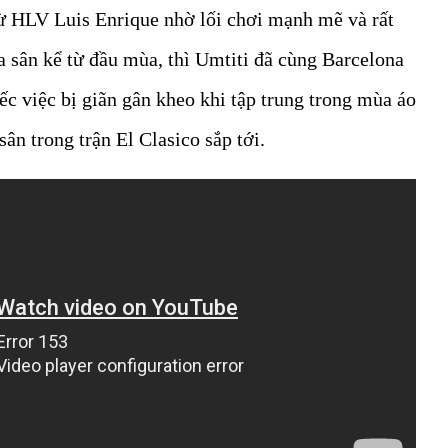
ừ HLV Luis Enrique nhờ lối chơi mạnh mẽ và rất
ra sân kể từ đầu mùa, thì Umtiti đã cùng Barcelona
iếc việc bị giãn gân kheo khi tập trung trong mùa áo
sân trong trận El Clasico sắp tới.