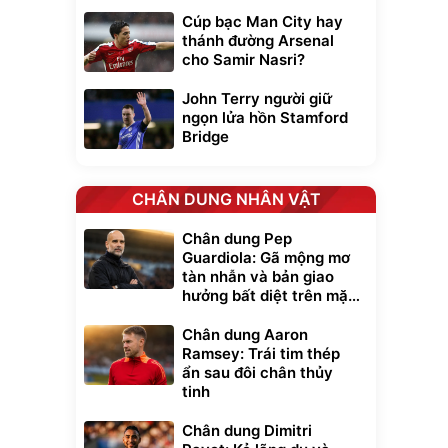
Cúp bạc Man City hay
thánh đường Arsenal
cho Samir Nasri?
John Terry người giữ
ngọn lửa hồn Stamford
Bridge
CHÂN DUNG NHÂN VẬT
Chân dung Pep
Guardiola: Gã mộng mơ
tàn nhẫn và bản giao
hưởng bất diệt trên mặt
cỏ xanh
Chân dung Aaron
Ramsey: Trái tim thép
ẩn sau đôi chân thủy
tinh
Chân dung Dimitri