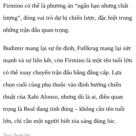
Firmino có thể là phương án “ngắn hạn nhưng chất
lượng”, đóng vai trò dự bị chiến lược, đặc biệt trong
những trận đấu quan trọng.
Budimir mang lại sự ổn định, Fullkrug mang lại sức
mạnh và sự liên kết, còn Firmino là một tên tuổi lớn
có thể xoay chuyển trận đấu bằng đẳng cấp. Lựa
chọn cuối cùng phụ thuộc vào định hướng chiến
thuật của Xabi Alonso, nhưng dù là ai, điều quan
trọng là Real đang tính đúng – không cần tên tuổi
lớn, chỉ cần một người biết tỏa sáng đúng lúc.
Phan Thanh Hải