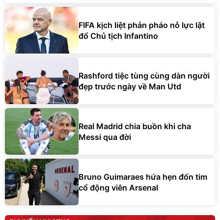
FIFA kịch liệt phản pháo nỗ lực lật
đổ Chủ tịch Infantino
Rashford tiệc tùng cùng dàn người
đẹp trước ngày về Man Utd
Real Madrid chia buồn khi cha
Messi qua đời
Bruno Guimaraes hứa hẹn đốn tim
cổ động viên Arsenal