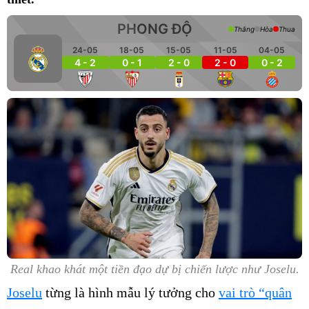
PHONG ĐỘ
Thắng
Hòa
Thua
24-05
18-05
15-05
11-05
04-05
4 - 2
0 - 1
2 - 0
2 - 0
0 - 2
Real khao khát một tiền đạo dự bị chiến lược như Joselu.
Joselu
từng là hình mẫu lý tưởng cho
vai trò “quân