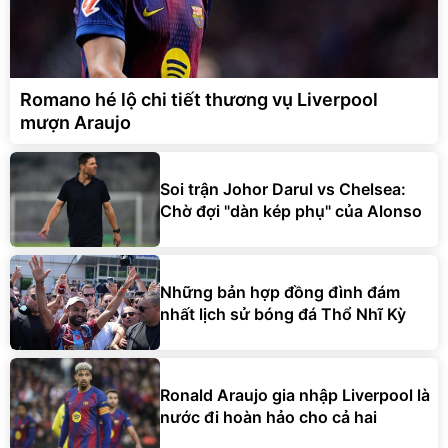
Romano hé lộ chi tiết thương vụ Liverpool
mượn Araujo
Soi trận Johor Darul vs Chelsea:
Chờ đợi "dàn kép phụ" của Alonso
Những bản hợp đồng đình đám
nhất lịch sử bóng đá Thổ Nhĩ Kỳ
Ronald Araujo gia nhập Liverpool là
nước đi hoàn hảo cho cả hai