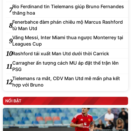
Rio Ferdinand tin Tielemans giúp Bruno Fernandes
7
thăng hoa
Fenerbahce đàm phán chiêu mộ Marcus Rashford
8
từ Man Utd
Vắng Messi, Inter Miami thua ngược Monterrey tại
9
Leagues Cup
10
Rashford tái xuất Man Utd dưới thời Carrick
Carragher ấn tượng cách MU áp đặt thế trận lên
11
PSG
Tielemans ra mắt, CĐV Man Utd mê mẩn pha kết
12
hợp với Bruno
NỔI BẬT