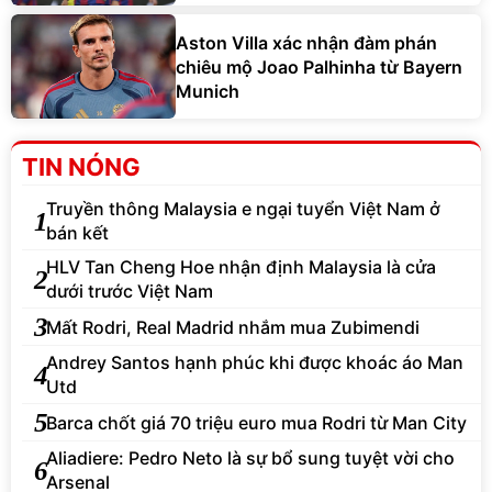
Aston Villa xác nhận đàm phán
chiêu mộ Joao Palhinha từ Bayern
Munich
TIN NÓNG
Truyền thông Malaysia e ngại tuyển Việt Nam ở
1
bán kết
HLV Tan Cheng Hoe nhận định Malaysia là cửa
2
dưới trước Việt Nam
3
Mất Rodri, Real Madrid nhắm mua Zubimendi
Andrey Santos hạnh phúc khi được khoác áo Man
4
Utd
5
Barca chốt giá 70 triệu euro mua Rodri từ Man City
Aliadiere: Pedro Neto là sự bổ sung tuyệt vời cho
6
Arsenal