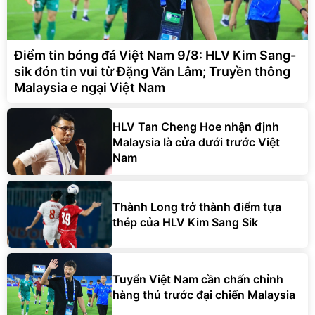
Điểm tin bóng đá Việt Nam 9/8: HLV Kim Sang-
sik đón tin vui từ Đặng Văn Lâm; Truyền thông
Malaysia e ngại Việt Nam
HLV Tan Cheng Hoe nhận định
Malaysia là cửa dưới trước Việt
Nam
Thành Long trở thành điểm tựa
thép của HLV Kim Sang Sik
Tuyển Việt Nam cần chấn chỉnh
hàng thủ trước đại chiến Malaysia