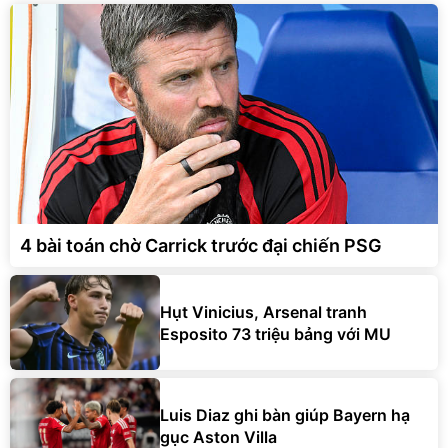
4 bài toán chờ Carrick trước đại chiến PSG
Hụt Vinicius, Arsenal tranh
Esposito 73 triệu bảng với MU
Luis Diaz ghi bàn giúp Bayern hạ
gục Aston Villa