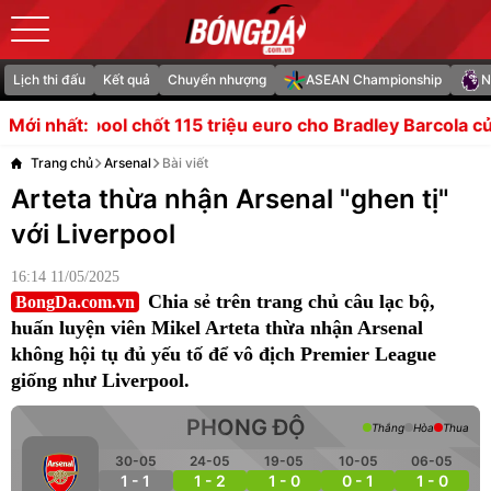
Lịch thi đấu
Kết quả
Chuyển nhượng
ASEAN Championship
N
hốt 115 triệu euro cho Bradley Barcola của PSG
Đình Bắc
Mới nhất:
Trang chủ
Arsenal
Bài viết
Arteta thừa nhận Arsenal "ghen tị"
với Liverpool
16:14 11/05/2025
Chia sẻ trên trang chủ câu lạc bộ,
BongDa.com.vn
huấn luyện viên Mikel Arteta thừa nhận Arsenal
không hội tụ đủ yếu tố để vô địch Premier League
giống như Liverpool.
PHONG ĐỘ
Thắng
Hòa
Thua
30-05
24-05
19-05
10-05
06-05
1 - 1
1 - 2
1 - 0
0 - 1
1 - 0