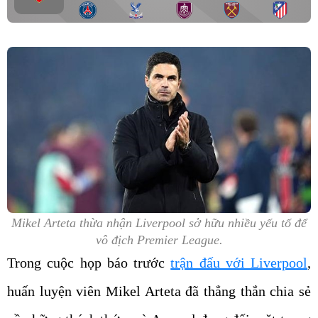
Mikel Arteta thừa nhận Liverpool sở hữu nhiều yếu tố để
vô địch Premier League.
Trong cuộc họp báo trước
trận đấu với Liverpool
,
huấn luyện viên Mikel Arteta đã thẳng thắn chia sẻ