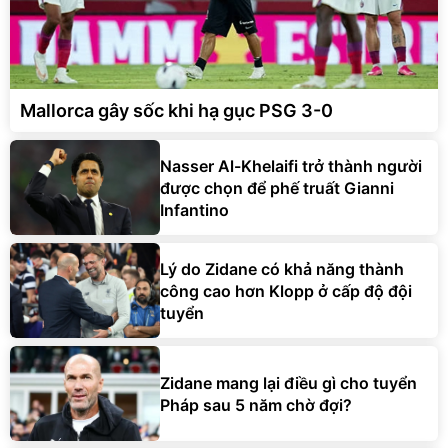
Mallorca gây sốc khi hạ gục PSG 3-0
Nasser Al-Khelaifi trở thành người
được chọn để phế truất Gianni
Infantino
Lý do Zidane có khả năng thành
công cao hơn Klopp ở cấp độ đội
tuyển
Zidane mang lại điều gì cho tuyển
Pháp sau 5 năm chờ đợi?