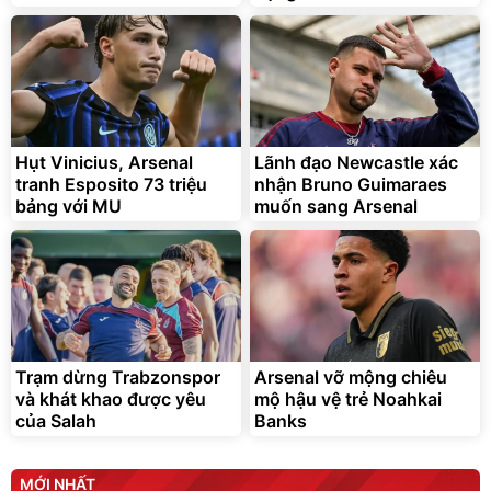
Hụt Vinicius, Arsenal
Lãnh đạo Newcastle xác
tranh Esposito 73 triệu
nhận Bruno Guimaraes
bảng với MU
muốn sang Arsenal
Trạm dừng Trabzonspor
Arsenal vỡ mộng chiêu
và khát khao được yêu
mộ hậu vệ trẻ Noahkai
của Salah
Banks
MỚI NHẤT