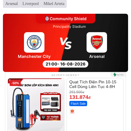
Arsenal
Liverpool
Mikel Arteta
Community Shield
Principality Stadium
Manchester City
Arsenal
21:00
- 16-08-2026
Unmute
ADVERTISEMENT
Quạt Tích Điện Pin 10-15
-50%
-54%
Cell Dùng Liên Tục 4-8H
291.500
đ
131.874
đ
Flash Sale