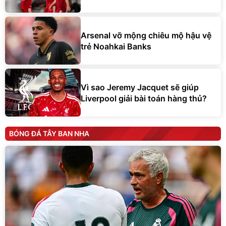
Arsenal vỡ mộng chiêu mộ hậu vệ
trẻ Noahkai Banks
Vì sao Jeremy Jacquet sẽ giúp
Liverpool giải bài toán hàng thủ?
BÓNG ĐÁ TÂY BAN NHA