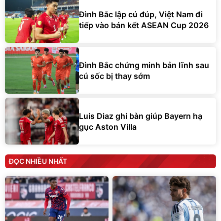
Đình Bắc lập cú đúp, Việt Nam đi
tiếp vào bán kết ASEAN Cup 2026
Đình Bắc chứng minh bản lĩnh sau
cú sốc bị thay sớm
Luis Diaz ghi bàn giúp Bayern hạ
gục Aston Villa
ĐỌC NHIỀU NHẤT