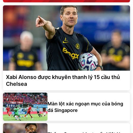
Xabi Alonso được khuyên thanh lý 15 cầu thủ
Chelsea
Màn lột xác ngoạn mục của bóng
đá Singapore