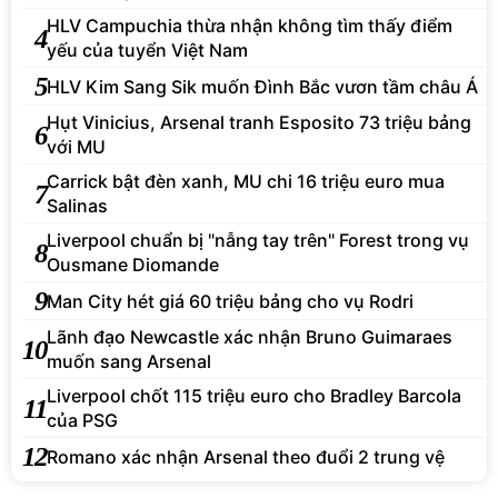
HLV Campuchia thừa nhận không tìm thấy điểm
4
yếu của tuyển Việt Nam
5
HLV Kim Sang Sik muốn Đình Bắc vươn tầm châu Á
Hụt Vinicius, Arsenal tranh Esposito 73 triệu bảng
6
với MU
Carrick bật đèn xanh, MU chi 16 triệu euro mua
7
Salinas
Liverpool chuẩn bị "nẫng tay trên" Forest trong vụ
8
Ousmane Diomande
9
Man City hét giá 60 triệu bảng cho vụ Rodri
Lãnh đạo Newcastle xác nhận Bruno Guimaraes
10
muốn sang Arsenal
Liverpool chốt 115 triệu euro cho Bradley Barcola
11
của PSG
12
Romano xác nhận Arsenal theo đuổi 2 trung vệ