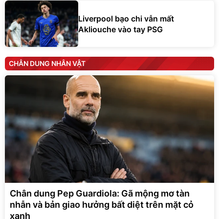
Liverpool bạo chi vẫn mất
Akliouche vào tay PSG
CHÂN DUNG NHÂN VẬT
Chân dung Pep Guardiola: Gã mộng mơ tàn
nhẫn và bản giao hưởng bất diệt trên mặt cỏ
xanh