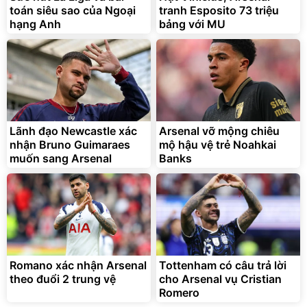
Đã bán nhiều
Đang xem nhiều
hạng Anh
bảng với MU
G-FORCE VIETNA
Lãnh đạo Newcastle xác
Arsenal vỡ mộng chiêu
nhận Bruno Guimaraes
mộ hậu vệ trẻ Noahkai
muốn sang Arsenal
Banks
Romano xác nhận Arsenal
Tottenham có câu trả lời
theo đuổi 2 trung vệ
cho Arsenal vụ Cristian
Romero