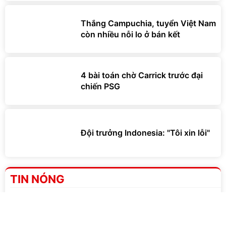
Thắng Campuchia, tuyển Việt Nam
còn nhiều nỗi lo ở bán kết
4 bài toán chờ Carrick trước đại
chiến PSG
Đội trưởng Indonesia: "Tôi xin lỗi"
TIN NÓNG
1
Đội trưởng Indonesia: "Tôi xin lỗi"
Lập cú đúp, Đình Bắc độc chiếm Vua phá lưới
2
ASEAN Cup