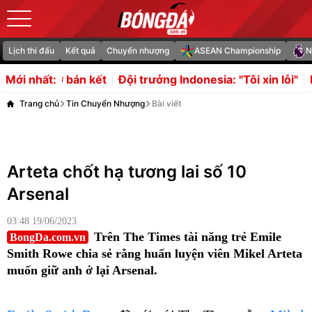
Lịch thi đấu
Kết quả
Chuyển nhượng
ASEAN Championship
N
o ở bán kết
Đội trưởng Indonesia: "Tôi xin lỗi"
Liverpoo
Mới nhất:
Trang chủ
Tin Chuyển Nhượng
Bài viết
Arteta chốt hạ tương lai số 10
Arsenal
03:48 19/06/2023
Trên The Times tài năng trẻ Emile
BongDa.com.vn
Smith Rowe chia sẻ rằng huấn luyện viên Mikel Arteta
muốn giữ anh ở lại Arsenal.
Emile Smith Rowe
đã nói với The Times rằng
Mikel