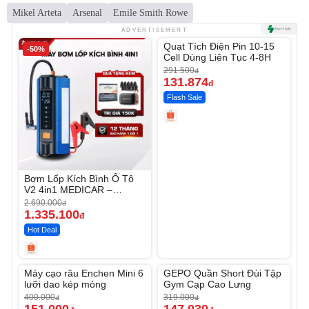
Mikel Arteta
Arsenal
Emile Smith Rowe
Unmute
ADVERTISEMENT
Quạt Tích Điện Pin 10-15
-50%
-54%
Cell Dùng Liên Tục 4-8H
291.500
đ
131.874
đ
Flash Sale
Bơm Lốp Kích Bình Ô Tô
V2 4in1 MEDICAR –
12.000mAh
2.690.000
đ
1.335.100
đ
Hot Deal
Unmute
Unmute
Máy cạo râu Enchen Mini 6
GEPO Quần Short Đùi Tập
-62%
-53%
lưỡi dao kép mỏng
Gym Cạp Cao Lưng
400.000
319.000
đ
đ
151.000
147.030
đ
đ