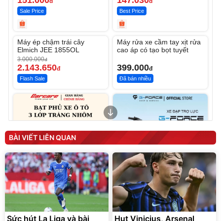
Sale Price
Best Price
Unmute
Unmute
Máy ép chậm trái cây
Máy rửa xe cầm tay xịt rửa
-28%
Elmich JEE 1855OL
cao áp có tạo bọt tuyết
3.000.000
đ
2.143.650
399.000
đ
đ
Flash Sale
Đã bán nhiều
BÀI VIẾT LIÊN QUAN
Bạt phủ xe ô tô cao cấp,
Xe đạp điện trợ lực G-
tráng nhôm 03 lớp
Force C14 gấp gọn bỏ cốp
tiện lợi
392.000
9.900.000
đ
đ
Sức hút La Liga và bài
Hụt Vinicius, Arsenal
325.000
7.092.000
đ
đ
toán siêu sao của Ngoại
tranh Esposito 73 triệu