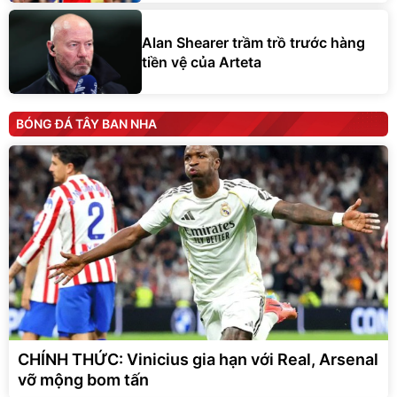
Alan Shearer trầm trồ trước hàng
tiền vệ của Arteta
BÓNG ĐÁ TÂY BAN NHA
CHÍNH THỨC: Vinicius gia hạn với Real, Arsenal
vỡ mộng bom tấn