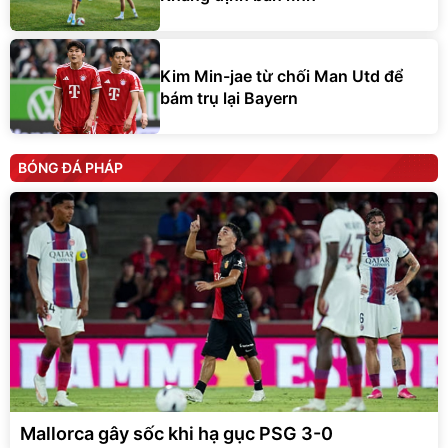
Kim Min-jae từ chối Man Utd để
bám trụ lại Bayern
BÓNG ĐÁ PHÁP
Mallorca gây sốc khi hạ gục PSG 3-0