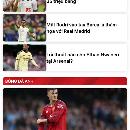
35 triệu bảng
Mất Rodri vào tay Barca là thảm
họa với Real Madrid
Lối thoát nào cho Ethan Nwaneri
tại Arsenal?
BÓNG ĐÁ ANH