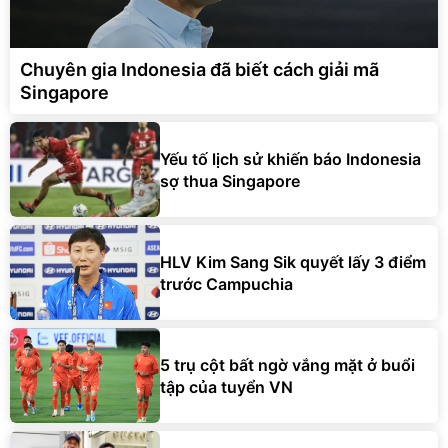
Chuyên gia Indonesia đã biết cách giải mã
Singapore
Yếu tố lịch sử khiến báo Indonesia
sợ thua Singapore
HLV Kim Sang Sik quyết lấy 3 điểm
trước Campuchia
5 trụ cột bất ngờ vắng mặt ở buổi
tập của tuyển VN