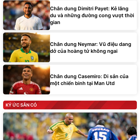
Chân dung Dimitri Payet: Kẻ lãng
du và những đường cong vượt thời
gian
Chân dung Neymar: Vũ điệu dang
dở của hoàng tử không ngai
Chân dung Casemiro: Di sản của
một chiến binh tại Man Utd
KÝ ỨC SÂN CỎ