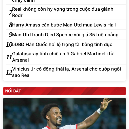
chạy cánh
Real không còn hy vọng trong cuộc đua giành
7
Rodri
8
Harry Amass cản bước Man Utd mua Lewis Hall
9
Man Utd tranh Djed Spence với giá 35 triệu bảng
10
LĐBĐ Hàn Quốc hối lộ trọng tài bằng tình dục
Galatasaray tính chiêu mộ Gabriel Martinelli từ
11
Arsenal
Vinicius Jr có động thái lạ, Arsenal chờ cướp ngôi
12
sao Real
NỔI BẬT