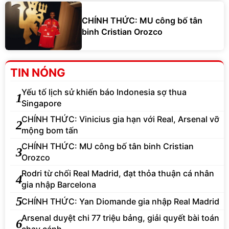
CHÍNH THỨC: MU công bố tân
binh Cristian Orozco
TIN NÓNG
Yếu tố lịch sử khiến báo Indonesia sợ thua
1
Singapore
CHÍNH THỨC: Vinicius gia hạn với Real, Arsenal vỡ
2
mộng bom tấn
CHÍNH THỨC: MU công bố tân binh Cristian
3
Orozco
Rodri từ chối Real Madrid, đạt thỏa thuận cá nhân
4
gia nhập Barcelona
5
CHÍNH THỨC: Yan Diomande gia nhập Real Madrid
Arsenal duyệt chi 77 triệu bảng, giải quyết bài toán
6