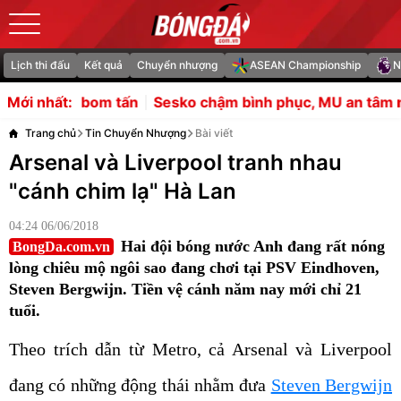
Lịch thi đấu
Kết quả
Chuyển nhượng
ASEAN Championship
N
Sesko chậm bình phục, MU an tâm nhờ tiền sử ít chấn th
Mới nhất:
Trang chủ
Tin Chuyển Nhượng
Bài viết
Arsenal và Liverpool tranh nhau
"cánh chim lạ" Hà Lan
04:24 06/06/2018
Hai đội bóng nước Anh đang rất nóng
BongDa.com.vn
lòng chiêu mộ ngôi sao đang chơi tại PSV Eindhoven,
Steven Bergwijn. Tiền vệ cánh năm nay mới chỉ 21
tuổi.
Theo trích dẫn từ Metro, cả Arsenal và Liverpool
đang có những động thái nhằm đưa
Steven Bergwijn