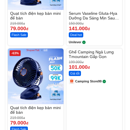
Quạt tích điện kẹp bàn mini
Serum Vaseline Gluta-Hya
để bàn
Dưỡng Da Sáng Mịn Sau 7
Ngày
219.000
150.000
đ
đ
79.000
141.000
đ
đ
Flash Sale
Deal hot
Unilever
Unmute
Ghế Camping Ngả Lưng
-63%
-49%
Tmountain Gấp Gọn
199.000
đ
101.000
đ
Giá tốt
Camping Store99
Quạt tích điện kẹp bàn mini
để bàn
219.000
đ
79.000
đ
Flash Sale