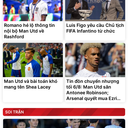
Romano hé lộ thông tin
Luis Figo yêu cầu Chủ tịch
nội bộ Man Utd về
FIFA Infantino từ chức
Rashford
Man Utd và bài toán khó
Tin đồn chuyển nhượng
mang tên Shea Lacey
tối 6/8: Man Utd săn
Antonee Robinson;
Arsenal quyết mua Ezri
Konsa
SOI TRẬN