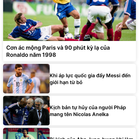
Cơn ác mộng Paris và 90 phút kỳ lạ của
Ronaldo năm 1998
Khi áp lực quốc gia đẩy Messi đến
giới hạn từ bỏ
Kịch bản tự hủy của người Pháp
mang tên Nicolas Anelka