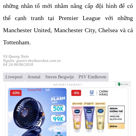
những nhân tố mới nhằm nâng cấp đội hình để có
thể cạnh tranh tại Premier League với những
Manchester United, Manchester City, Chelsea và cả
Tottenham.
Vũ Quang Toản
Nguồn: giaitri.thoibaovhnt.com.vn
04:24 06/06/2018
Liverpool
Arsenal
Steven Bergwijn
PSV Eindhoven
ADVERTISEMENT
-63%
-6%