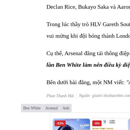
Declan Rice, Bukayo Saka và Aaro
Trong lúc thầy trò HLV Gareth Sou
vui mừng khi đội bóng thành Londo
Cụ thể, Arsenal đăng tải thông điệp
lần Ben White làm nên điều kỳ diệ
Bên dưới bài đăng, một NM viết:
"
Nguồn: giaitri.thoibaovhnt.co
Phan Thanh Hải
Ben White
Arsenal
Anh
-63%
-6%