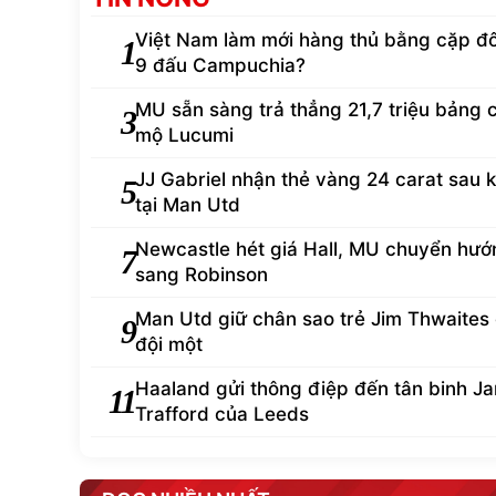
Việt Nam làm mới hàng thủ bằng cặp đô
1
9 đấu Campuchia?
MU sẵn sàng trả thẳng 21,7 triệu bảng 
3
mộ Lucumi
JJ Gabriel nhận thẻ vàng 24 carat sau k
5
tại Man Utd
Newcastle hét giá Hall, MU chuyển hướ
7
sang Robinson
Man Utd giữ chân sao trẻ Jim Thwaites ở
9
đội một
Haaland gửi thông điệp đến tân binh J
11
Trafford của Leeds