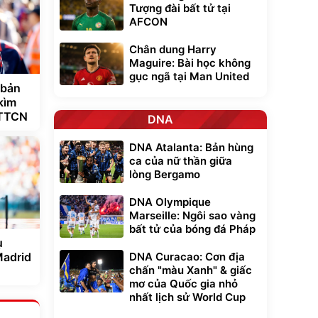
Tượng đài bất tử tại
AFCON
Chân dung Harry
Maguire: Bài học không
gục ngã tại Man United
 bản
kìm
 TTCN
DNA
DNA Atalanta: Bản hùng
ca của nữ thần giữa
lòng Bergamo
DNA Olympique
Marseille: Ngôi sao vàng
bất tử của bóng đá Pháp
ụ
Madrid
DNA Curacao: Cơn địa
chấn "màu Xanh" & giấc
mơ của Quốc gia nhỏ
nhất lịch sử World Cup