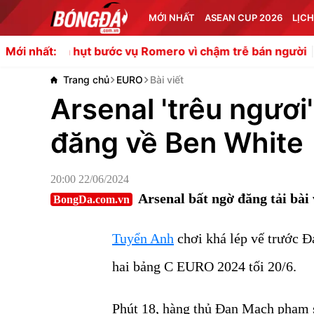
MỚI NHẤT
ASEAN CUP 2026
LỊCH
ụt bước vụ Romero vì chậm trễ bán người
Cơ hội vàng c
Mới nhất:
Trang chủ
EURO
Bài viết
Arsenal 'trêu ngươi
đăng về Ben White
20:00 22/06/2024
Arsenal bất ngờ đăng tải bài
BongDa.com.vn
Tuyển Anh
chơi khá lép vế trước 
hai bảng C EURO 2024 tối 20/6.
Phút 18, hàng thủ Đan Mạch phạm s