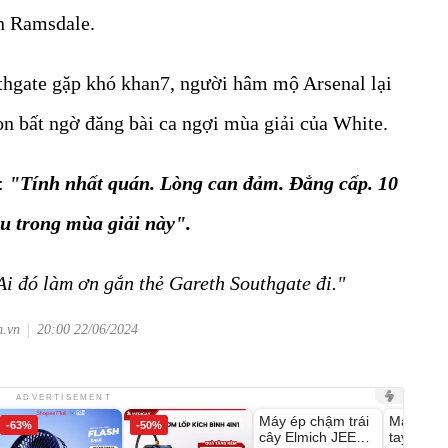
n Ramsdale.
thgate gặp khó khan7, người hâm mộ Arsenal lại
n bất ngờ đăng bài ca ngợi mùa giải của White.
:
"Tính nhất quán. Lòng can đảm. Đẳng cấp. 10
u trong mùa giải này".
Ai đó làm ơn gắn thẻ Gareth Southgate đi."
m.vn
20:00 22/06/2024
Unmute
Unmute
ADVERTISEMENT
Máy ép chậm trái
Máy rửa 
-63%
-50%
-28%
cây Elmich JEE
tay xịt r