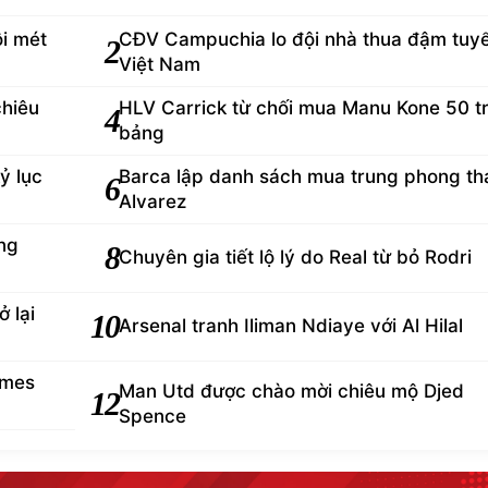
i mét
CĐV Campuchia lo đội nhà thua đậm tuy
2
Việt Nam
chiêu
HLV Carrick từ chối mua Manu Kone 50 tr
4
bảng
ỷ lục
Barca lập danh sách mua trung phong th
6
Alvarez
ng
8
Chuyên gia tiết lộ lý do Real từ bỏ Rodri
 lại
10
Arsenal tranh Iliman Ndiaye với Al Hilal
ames
Man Utd được chào mời chiêu mộ Djed
12
Spence