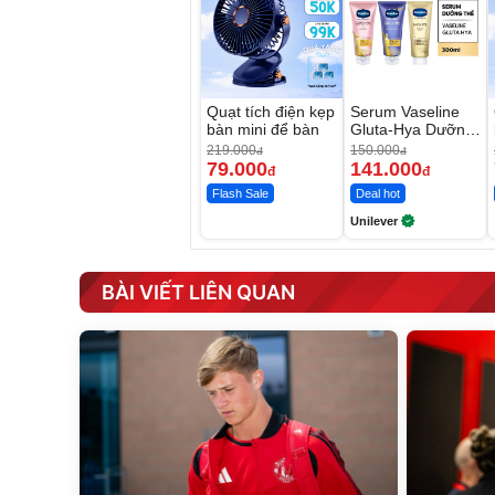
Quạt tích điện kẹp
Serum Vaseline
bàn mini để bàn
Gluta-Hya Dưỡng
Da Sáng Mịn Sau
219.000
150.000
đ
đ
7 Ngày
79.000
141.000
đ
đ
Flash Sale
Deal hot
Unilever
BÀI VIẾT LIÊN QUAN