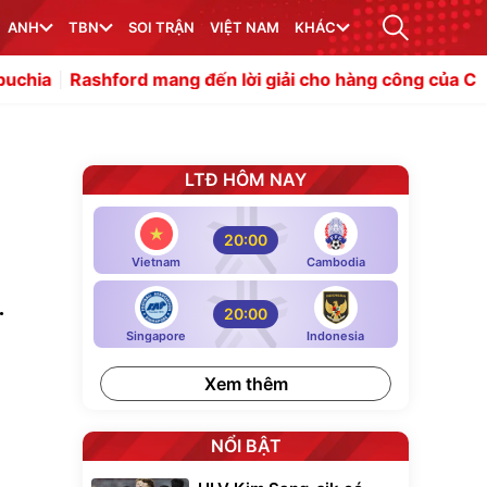
ANH
TBN
SOI TRẬN
VIỆT NAM
KHÁC
d mang đến lời giải cho hàng công của Carrick
Đừng để 
LTĐ HÔM NAY
20:00
Vietnam
Cambodia
.
20:00
Singapore
Indonesia
Xem thêm
NỔI BẬT