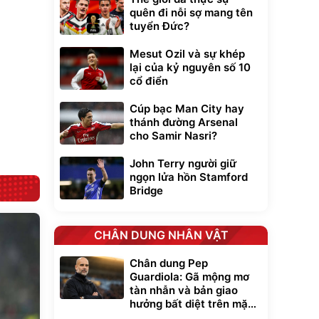
t tuyết
quên đi nỗi sợ mang tên
0
đ
tuyển Đức?
ều
Mesut Ozil và sự khép
lại của kỷ nguyên số 10
Bạt phủ xe ô tô
Xe đạp điện trợ
cổ điển
cao cấp, tráng
lực G-Force C14
nhôm 03 lớp
gấp gọn bỏ cốp
392.000
9.900.000
đ
đ
tiện lợi
325.000
7.092.000
Cúp bạc Man City hay
đ
đ
thánh đường Arsenal
Đã bán nhiều
Đang xem nhiều
cho Samir Nasri?
G-FORCE VIETNA
John Terry người giữ
ngọn lửa hồn Stamford
Bridge
CHÂN DUNG NHÂN VẬT
Chân dung Pep
Guardiola: Gã mộng mơ
tàn nhẫn và bản giao
hưởng bất diệt trên mặt
cỏ xanh