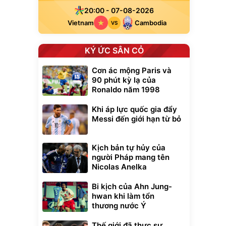
20:00 - 07-08-2026
Vietnam
Cambodia
VS
KÝ ỨC SÂN CỎ
Cơn ác mộng Paris và
90 phút kỳ lạ của
Ronaldo năm 1998
Khi áp lực quốc gia đẩy
Messi đến giới hạn từ bỏ
Kịch bản tự hủy của
người Pháp mang tên
Nicolas Anelka
Bi kịch của Ahn Jung-
hwan khi làm tổn
thương nước Ý
xe cầm
ửa cao áp
Thế giới đã thực sự