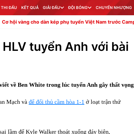
 THI ĐẤU
KẾT QUẢ
GIẢI ĐẤU
ĐỘI BÓNG
CHUYỂN NHƯỢNG
ho dàn kép phụ tuyển Việt Nam trước Campuchia
Rashfor
' HLV tuyển Anh với bài
 viết về Ben White trong lúc tuyển Anh gây thất vọng
Đan Mạch và
để đối thủ cầm hòa 1-1
ở loạt trận thứ
ai lầm để Kyle Walker thoát xuống đáy biên,