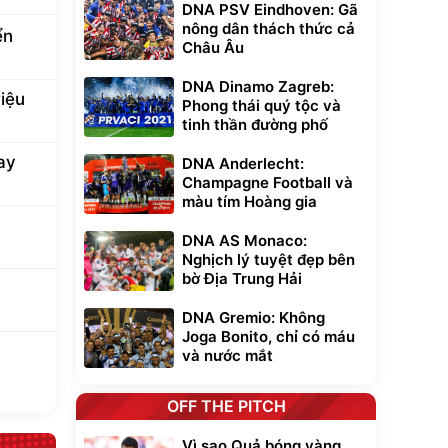
DNA PSV Eindhoven: Gã
nông dân thách thức cả
ển
Châu Âu
DNA Dinamo Zagreb:
iệu
Phong thái quý tộc và
tinh thần đường phố
ay
DNA Anderlecht:
Champagne Football và
màu tím Hoàng gia
DNA AS Monaco:
Nghịch lý tuyệt đẹp bên
bờ Địa Trung Hải
DNA Gremio: Không
Joga Bonito, chỉ có máu
và nước mắt
OFF THE PITCH
Vì sao Quả bóng vàng