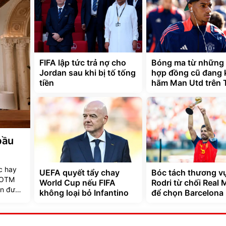
FIFA lập tức trả nợ cho
Bóng ma từ những
Jordan sau khi bị tố tống
hợp đồng cũ đang 
tiền
hãm Man Utd trên
bầu
c hay
UEFA quyết tẩy chay
Bóc tách thương v
 MOTM
World Cup nếu FIFA
Rodri từ chối Real 
ân được
không loại bỏ Infantino
để chọn Barcelona