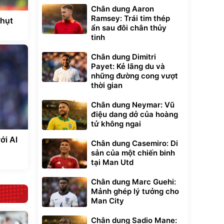
Chân dung Aaron
Ramsey: Trái tim thép
 hụt
ẩn sau đôi chân thủy
tinh
Chân dung Dimitri
Payet: Kẻ lãng du và
những đường cong vượt
thời gian
Chân dung Neymar: Vũ
điệu dang dở của hoàng
tử không ngai
ới Al
Chân dung Casemiro: Di
sản của một chiến binh
tại Man Utd
Chân dung Marc Guehi:
Mảnh ghép lý tưởng cho
Man City
Chân dung Sadio Mane: