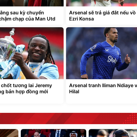
đằng sau kỳ chuyển
Arsenal sẽ trả giá đắt nếu vồ
chậm chạp của Man Utd
Ezri Konsa
 chốt tương lai Jeremy
Arsenal tranh Iliman Ndiaye v
g bản hợp đồng mới
Hilal