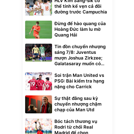
HLV Kim Sang-sik có
thể tính kế vẹn cả đôi
đường trước Campuchia
Đừng để hào quang của
Hoàng Đức làm lu mờ
Quang Hải
Tin đồn chuyển nhượng
sáng 7/8: Juventus
mượn Joshua Zirkzee;
Galatasaray muốn có
Gabriel Martinelli
Soi trận Man United vs
PSG: Bài kiểm tra hạng
nặng cho Carrick
Sự thật đằng sau kỳ
chuyển nhượng chậm
chạp của Man Utd
Bóc tách thương vụ
Rodri từ chối Real
Madrid để chọn