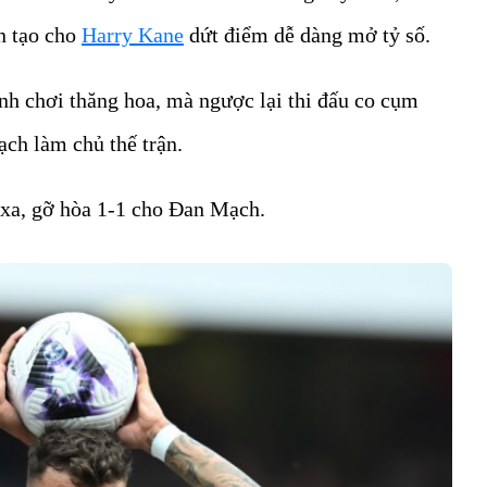
n tạo cho
Harry Kane
dứt điểm dễ dàng mở tỷ số.
h chơi thăng hoa, mà ngược lại thi đấu co cụm
ch làm chủ thế trận.
xa, gỡ hòa 1-1 cho Đan Mạch.