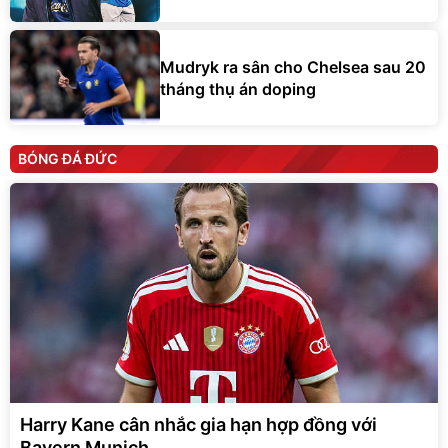
Mudryk ra sân cho Chelsea sau 20
tháng thụ án doping
BÓNG ĐÁ ĐỨC
Harry Kane cân nhắc gia hạn hợp đồng với
Bayern Munich