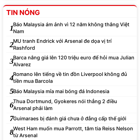
TIN NÓNG
Báo Malaysia ám ảnh vì 12 năm không thắng Việt
1
Nam
MU tranh Endrick với Arsenal đe dọa vị trí
2
Rashford
Barca nâng giá lên 120 triệu euro để hỏi mua Julian
3
Alvarez
Romano lên tiếng về tin đồn Liverpool không đủ
4
tiền mua Barcola
5
Báo Malaysia mỉa mai bóng đá Indonesia
Thua Dortmund, Gyokeres nói thẳng 2 điều
6
Arsenal phải làm
7
Guimaraes bị đánh giá chưa ở đẳng cấp thế giới
West Ham muốn mua Parrott, tăm tia Reiss Nelson
8
từ Arsenal