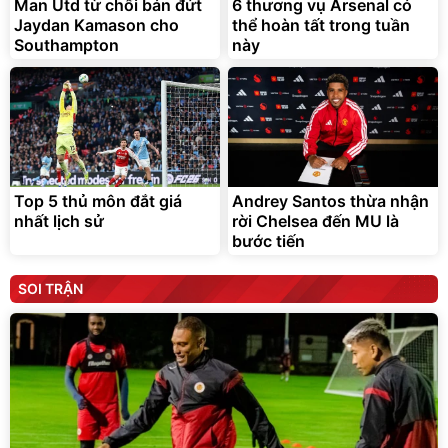
Man Utd từ chối bán đứt
6 thương vụ Arsenal có
Jaydan Kamason cho
thể hoàn tất trong tuần
Southampton
này
Top 5 thủ môn đắt giá
Andrey Santos thừa nhận
nhất lịch sử
rời Chelsea đến MU là
bước tiến
SOI TRẬN