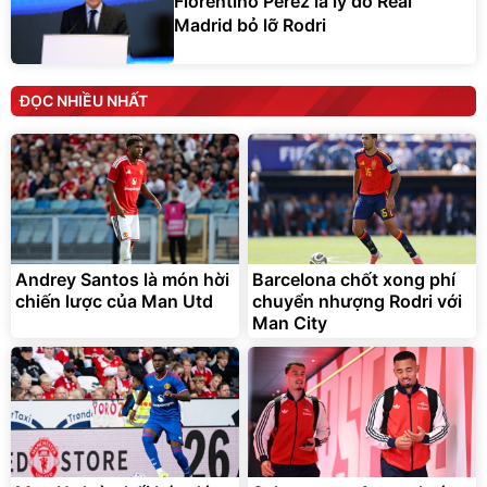
Florentino Perez là lý do Real
Madrid bỏ lỡ Rodri
ĐỌC NHIỀU NHẤT
Andrey Santos là món hời
Barcelona chốt xong phí
chiến lược của Man Utd
chuyển nhượng Rodri với
Man City