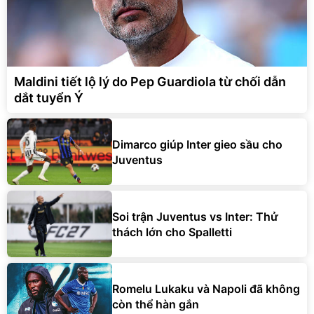
Maldini tiết lộ lý do Pep Guardiola từ chối dẫn
dắt tuyển Ý
Dimarco giúp Inter gieo sầu cho
Juventus
Soi trận Juventus vs Inter: Thử
thách lớn cho Spalletti
Romelu Lukaku và Napoli đã không
còn thể hàn gắn