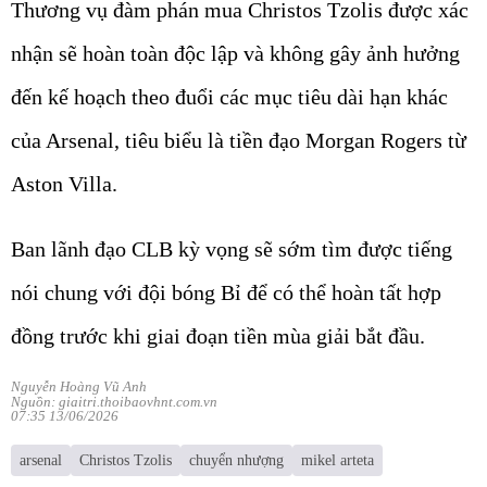
Thương vụ đàm phán mua Christos Tzolis được xác
nhận sẽ hoàn toàn độc lập và không gây ảnh hưởng
đến kế hoạch theo đuổi các mục tiêu dài hạn khác
của Arsenal, tiêu biểu là tiền đạo Morgan Rogers từ
Aston Villa.
Ban lãnh đạo CLB kỳ vọng sẽ sớm tìm được tiếng
nói chung với đội bóng Bỉ để có thể hoàn tất hợp
đồng trước khi giai đoạn tiền mùa giải bắt đầu.
Nguyễn Hoàng Vũ Anh
Nguồn: giaitri.thoibaovhnt.com.vn
07:35 13/06/2026
arsenal
Christos Tzolis
chuyển nhượng
mikel arteta