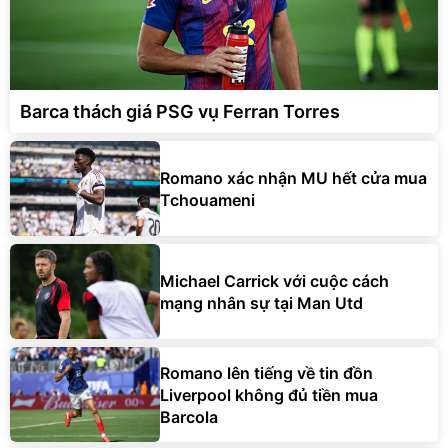
Barca thách giá PSG vụ Ferran Torres
Romano xác nhận MU hết cửa mua
Tchouameni
Michael Carrick với cuộc cách
mạng nhân sự tại Man Utd
Romano lên tiếng về tin đồn
Liverpool không đủ tiền mua
Barcola