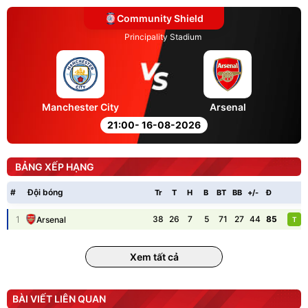
Community Shield
Principality Stadium
Manchester City
Arsenal
21:00
- 16-08-2026
BẢNG XẾP HẠNG
#
Đội bóng
Tr
T
H
B
BT
BB
+/-
Đ
P
1
38
26
7
5
71
27
44
85
Arsenal
T
Xem tất cả
BÀI VIẾT LIÊN QUAN