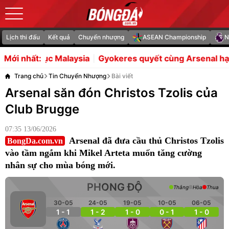
Lịch thi đấu
Kết quả
Chuyển nhượng
ASEAN Championship
N
aysia
Gyokeres quyết cùng Arsenal hạ Man City để lấy 
Mới nhất:
Trang chủ
Tin Chuyển Nhượng
Bài viết
Arsenal săn đón Christos Tzolis của
Club Brugge
07:35 13/06/2026
Arsenal đã đưa cầu thủ Christos Tzolis
BongDa.com.vn
vào tầm ngắm khi Mikel Arteta muốn tăng cường
nhân sự cho mùa bóng mới.
PHONG ĐỘ
Thắng
Hòa
Thua
30-05
24-05
19-05
10-05
06-05
1 - 1
1 - 2
1 - 0
0 - 1
1 - 0