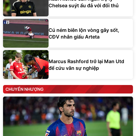
Chelsea suýt ẩu đả với đối thủ
Cú ném biên lộn vòng gây sốt,
CĐV nhắn giấu Arteta
Marcus Rashford trở lại Man Utd
để cứu vãn sự nghiệp
CHUYỂN NHƯỢNG