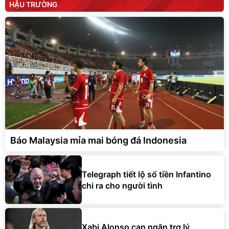
HẬU TRƯỜNG
Báo Malaysia mỉa mai bóng đá Indonesia
Telegraph tiết lộ số tiền Infantino
chi ra cho người tình
Xabi Alonso can ngăn trợ lý