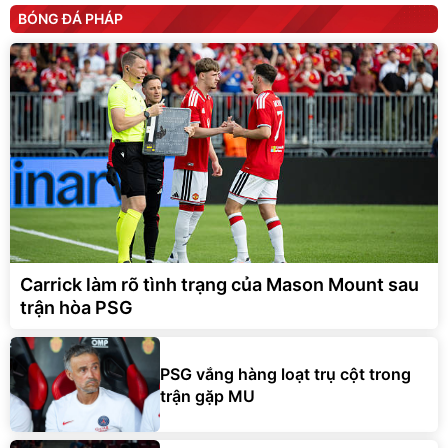
BÓNG ĐÁ PHÁP
Carrick làm rõ tình trạng của Mason Mount sau
trận hòa PSG
PSG vắng hàng loạt trụ cột trong
trận gặp MU