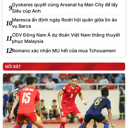
Gyokeres quyết cùng Arsenal hạ Man City để lấy
9
Siêu cúp Anh
Maresca ấn định ngày Rodri hội quân giữa ồn ào
10
vụ Barca
CĐV Đông Nam Á dự đoán Việt Nam thắng thuyết
11
phục Malaysia
12
Romano xác nhận MU hết cửa mua Tchouameni
NỔI BẬT