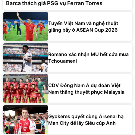
Barca thách giá PSG vụ Ferran Torres
Tuyển Việt Nam và nghệ thuật
giăng bẫy ở ASEAN Cup 2026
Romano xác nhận MU hết cửa mua
Tchouameni
CĐV Đông Nam Á dự đoán Việt
Nam thắng thuyết phục Malaysia
Gyokeres quyết cùng Arsenal hạ
Man City để lấy Siêu cúp Anh