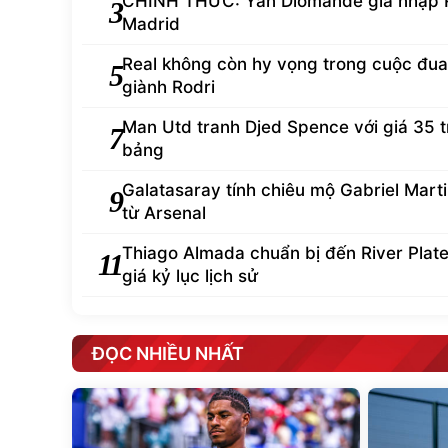
CHÍNH THỨC: Yan Diomande gia nhập 
3
Madrid
Real không còn hy vọng trong cuộc đua
5
giành Rodri
Man Utd tranh Djed Spence với giá 35 t
7
bảng
Galatasaray tính chiêu mộ Gabriel Martin
9
từ Arsenal
Thiago Almada chuẩn bị đến River Plate
11
giá kỷ lục lịch sử
ĐỌC NHIỀU NHẤT