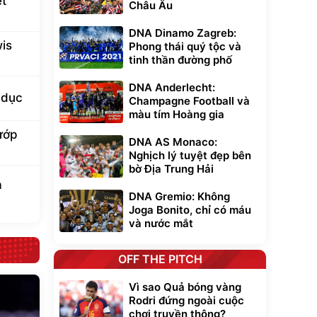
ết
Châu Âu
DNA Dinamo Zagreb:
is
Phong thái quý tộc và
tinh thần đường phố
DNA Anderlecht:
 dục
Champagne Football và
màu tím Hoàng gia
cướp
DNA AS Monaco:
Nghịch lý tuyệt đẹp bên
bờ Địa Trung Hải
a
DNA Gremio: Không
Joga Bonito, chỉ có máu
và nước mắt
OFF THE PITCH
Vì sao Quả bóng vàng
Rodri đứng ngoài cuộc
chơi truyền thông?