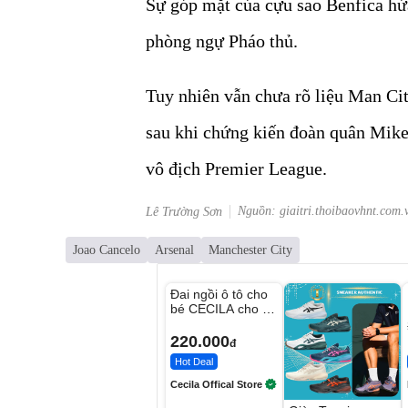
Sự góp mặt của cựu sao Benfica hứ
phòng ngự Pháo thủ.
Tuy nhiên vẫn chưa rõ liệu Man Ci
sau khi chứng kiến đoàn quân Mikel
vô địch Premier League.
Nguồn: giaitri.thoibaovhnt.com.
Lê Trường Sơn
Joao Cancelo
Arsenal
Manchester City
Unmute
Đai ngồi ô tô cho
bé CECILA cho bé
1-9 tuổi
220.000
đ
Hot Deal
Cecila Offical Store