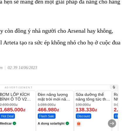
a hẹn sẽ mang đến một giải pháp đa năng cho hàng
ty còn đồng ý nhả người cho Arsenal hay không,
 Arteta tạo ra sức ép không nhỏ cho họ ở cuộc đua
vn
02:39 14/06/2023
Unmute
Unmute
Unmute
Unmute
ADVERTISEMENT
BƠM LỐP KÍCH
Đèn năng lượng
Sữa dưỡng thể
Robot Hú
-37%
-56%
-27%
BÌNH Ô TÔ V2
mặt trời mới năm
nâng tông tức thì
Nhà - D2
4IN1 Medicar
2026 có 120 viên
Vaseline Body
Thông M
2.690.000
1.086.000
190.000
3.000.000
đ
đ
đ
12.000mAh
LED lớn
1.685.000
466.980
138.330
2.200.
đ
đ
đ
Hot Deal
Flash Sale
Discount
Flash Sale
Medicar
A dong solarlight