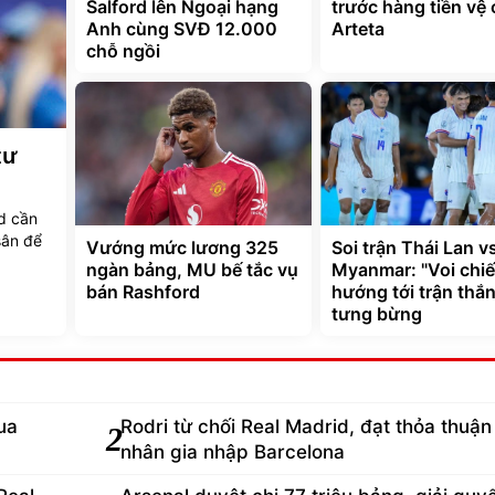
Salford lên Ngoại hạng
trước hàng tiền vệ
Anh cùng SVĐ 12.000
Arteta
chỗ ngồi
tư
d cần
sân để
Vướng mức lương 325
Soi trận Thái Lan v
ngàn bảng, MU bế tắc vụ
Myanmar: "Voi chiế
bán Rashford
hướng tới trận thắ
tưng bừng
ua
Rodri từ chối Real Madrid, đạt thỏa thuận
2
nhân gia nhập Barcelona