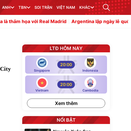
ANH
TBN
SOI TRẬN
VIỆT NAM
KHÁC
i Real Madrid
Argentina lập ngày lễ quốc gia mừng chiến
LTĐ HÔM NAY
20:00
 City
Singapore
Indonesia
20:00
Vietnam
Cambodia
Xem thêm
NỔI BẬT