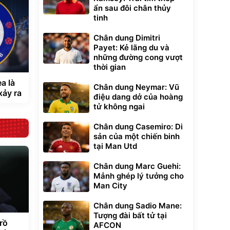
ẩn sau đôi chân thủy
tinh
Chân dung Dimitri
Payet: Kẻ lãng du và
những đường cong vượt
thời gian
a là
Chân dung Neymar: Vũ
xảy ra
điệu dang dở của hoàng
tử không ngai
Chân dung Casemiro: Di
sản của một chiến binh
tại Man Utd
Chân dung Marc Guehi:
Mảnh ghép lý tưởng cho
Man City
Chân dung Sadio Mane:
Tượng đài bất tử tại
rồ
AFCON