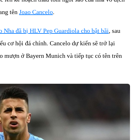
ang tên
Joao Cancelo
.
o Nha đã bị HLV Pep Guardiola cho bật bãi
, sau
u cơ hội đá chính. Cancelo dự kiến sẽ trở lại
ho mượn ở Bayern Munich và tiếp tục có tên trên