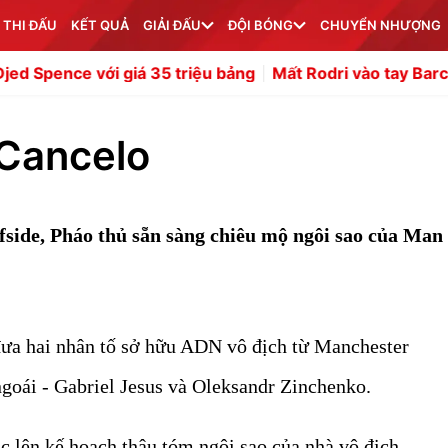
 THI ĐẤU
KẾT QUẢ
GIẢI ĐẤU
ĐỘI BÓNG
CHUYỂN NHƯỢNG
iá 35 triệu bảng
Mất Rodri vào tay Barca là thảm họa vớ
 Cancelo
fside, Pháo thủ sẵn sàng chiêu mộ ngôi sao của Man
i đưa hai nhân tố sở hữu ADN vô địch từ Manchester
goái - Gabriel Jesus và Oleksandr Zinchenko.
c lên kế hoạch thâu tóm ngôi sao của nhà vô địch