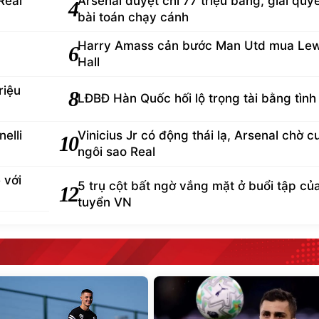
Real
Arsenal duyệt chi 77 triệu bảng, giải quy
4
bài toán chạy cánh
Harry Amass cản bước Man Utd mua Lew
6
Hall
riệu
8
LĐBĐ Hàn Quốc hối lộ trọng tài bằng tình
elli
Vinicius Jr có động thái lạ, Arsenal chờ 
10
ngôi sao Real
 với
5 trụ cột bất ngờ vắng mặt ở buổi tập củ
12
tuyển VN