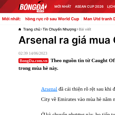
MỚI NHẤT
ASEAN CUP 2026
LỊCH
g rực rỡ sau World Cup
Man Utd tranh Djed Spence với g
Mới nhất:
Trang chủ
Tin Chuyển Nhượng
Bài viết
Arsenal ra giá mua
02:39 14/06/2023
Theo nguồn tin từ Caught Of
BongDa.com.vn
trong mùa hè này.
Arsenal
đã cải thiện rõ rệt sau kh
City về Emirates vào mùa hè năm n
Ở kỳ chuyển nhượng này, họ tiếp tụ