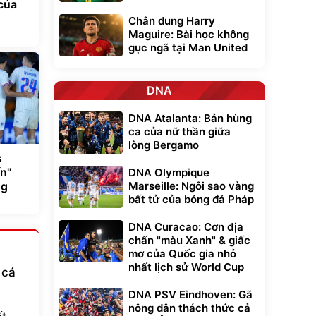
 của
Chân dung Harry
Maguire: Bài học không
gục ngã tại Man United
DNA
DNA Atalanta: Bản hùng
ca của nữ thần giữa
lòng Bergamo
s
n"
DNA Olympique
ng
Marseille: Ngôi sao vàng
bất tử của bóng đá Pháp
DNA Curacao: Cơn địa
chấn "màu Xanh" & giấc
mơ của Quốc gia nhỏ
nhất lịch sử World Cup
 cá
DNA PSV Eindhoven: Gã
nông dân thách thức cả