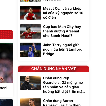
Lót ghế ôtô, nâng
lưng chống nóng
Mesut Ozil và sự khép
giúp thoải mái
trong di chuyển
295.000
lại của kỷ nguyên số 10
đ
cổ điển
Đã bán nhiều
Cúp bạc Man City hay
thánh đường Arsenal
cho Samir Nasri?
John Terry người giữ
ngọn lửa hồn Stamford
Bridge
CHÂN DUNG NHÂN VẬT
Chân dung Pep
Guardiola: Gã mộng mơ
tàn nhẫn và bản giao
neri
hưởng bất diệt trên mặt
cỏ xanh
Chân dung Aaron
Ramsey: Trái tim thép