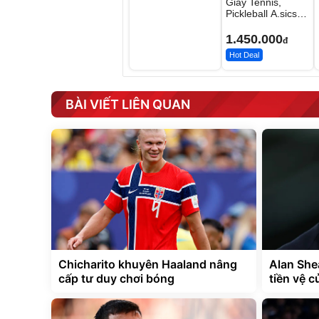
Giày Tennis,
Pickleball A.sics
Resolution X Đủ
Các Phối Màu
1.450.000
đ
Hot Deal
BÀI VIẾT LIÊN QUAN
Chicharito khuyên Haaland nâng
Alan She
cấp tư duy chơi bóng
tiền vệ c