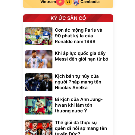
Vietnam
Cambodia
VS
KÝ ỨC SÂN CỎ
Cơn ác mộng Paris và
90 phút kỳ lạ của
Ronaldo năm 1998
Khi áp lực quốc gia đẩy
Messi đến giới hạn từ bỏ
Kịch bản tự hủy của
người Pháp mang tên
Nicolas Anelka
Unmute
t Bụi Lau
Vali Bamozo
Bi kịch của Ahn Jung-
-001 -
Khung Nhôm
hwan khi làm tổn
inh
9066 Size
1.000.000
đ
đ
thương nước Ý
20/24/28 Cao Cấp
000
825.000
đ
đ
Flash Sale
Thế giới đã thực sự
quên đi nỗi sợ mang tên
tuyển Đức?