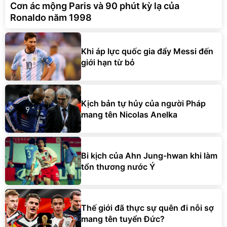
Cơn ác mộng Paris và 90 phút kỳ lạ của
Ronaldo năm 1998
Khi áp lực quốc gia đẩy Messi đến
giới hạn từ bỏ
Kịch bản tự hủy của người Pháp
mang tên Nicolas Anelka
Bi kịch của Ahn Jung-hwan khi làm
tổn thương nước Ý
Thế giới đã thực sự quên đi nỗi sợ
mang tên tuyển Đức?