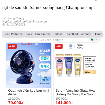
hạt dẻ sau khi Saints xuống hạng Championship.
Lữ Hoàng Phong
Nguồn: giaitri.thoibaovhnt.com.vn
00:11 10/06/2023
Joao Palhinha
West Ham United
Fulham
Scott McTominay
James 
ADVERTISEMENT
-63%
-6%
Quạt tích điện kẹp bàn mini
Serum Vaseline Gluta-Hya
để bàn
Dưỡng Da Sáng Mịn Sau 7
Ngày
219.000
150.000
đ
đ
79.000
141.000
đ
đ