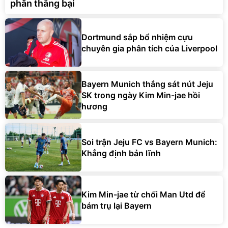
phân thắng bại
Dortmund sắp bổ nhiệm cựu
chuyên gia phân tích của Liverpool
Bayern Munich thắng sát nút Jeju
SK trong ngày Kim Min-jae hồi
hương
Soi trận Jeju FC vs Bayern Munich:
Khẳng định bản lĩnh
Kim Min-jae từ chối Man Utd để
bám trụ lại Bayern