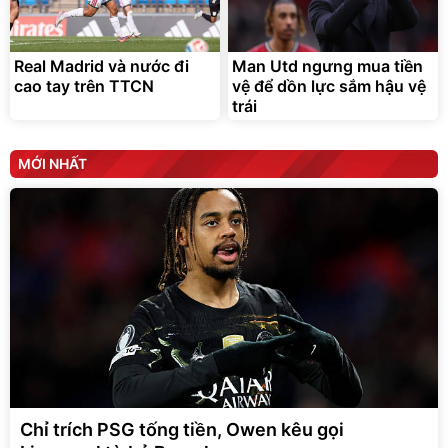
Real Madrid và nước đi
Man Utd ngưng mua tiền
cao tay trên TTCN
vệ để dồn lực sắm hậu vệ
trái
MỚI NHẤT
Chỉ trích PSG tống tiền, Owen kêu gọi