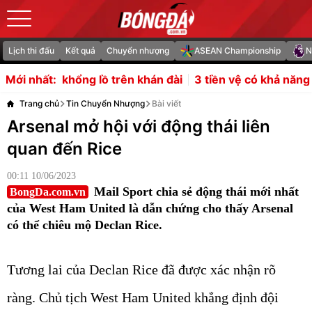
Lịch thi đấu
Kết quả
Chuyển nhượng
ASEAN Championship
N
lồ trên khán đài
3 tiền vệ có khả năng gia nhập Man Utd 
Mới nhất:
Trang chủ
Tin Chuyển Nhượng
Bài viết
Arsenal mở hội với động thái liên
quan đến Rice
00:11 10/06/2023
Mail Sport chia sẻ động thái mới nhất
BongDa.com.vn
của West Ham United là dẫn chứng cho thấy Arsenal
có thể chiêu mộ Declan Rice.
Tương lai của Declan Rice đã được xác nhận rõ
ràng. Chủ tịch West Ham United khẳng định đội