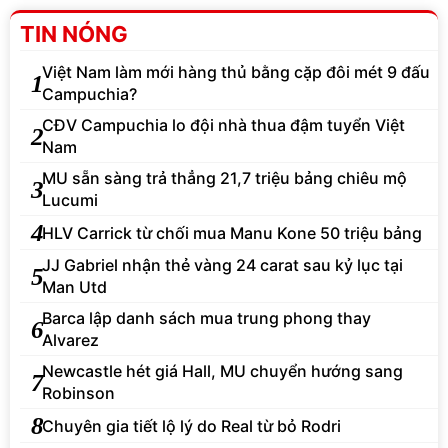
TIN NÓNG
Việt Nam làm mới hàng thủ bằng cặp đôi mét 9 đấu
1
Campuchia?
CĐV Campuchia lo đội nhà thua đậm tuyển Việt
2
Nam
MU sẵn sàng trả thẳng 21,7 triệu bảng chiêu mộ
3
Lucumi
4
HLV Carrick từ chối mua Manu Kone 50 triệu bảng
JJ Gabriel nhận thẻ vàng 24 carat sau kỷ lục tại
5
Man Utd
Barca lập danh sách mua trung phong thay
6
Alvarez
Newcastle hét giá Hall, MU chuyển hướng sang
7
Robinson
8
Chuyên gia tiết lộ lý do Real từ bỏ Rodri