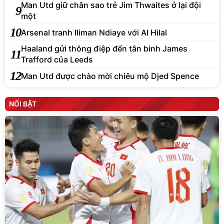
Man Utd giữ chân sao trẻ Jim Thwaites ở lại đội
9
một
10
Arsenal tranh Iliman Ndiaye với Al Hilal
Haaland gửi thông điệp đến tân binh James
11
Trafford của Leeds
12
Man Utd được chào mời chiêu mộ Djed Spence
NỔI BẬT