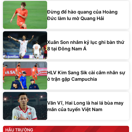
Đừng để hào quang của Hoàng
Đức làm lu mờ Quang Hải
Xuân Son nhắm kỷ lục ghi bàn thứ
8 tại Đông Nam Á
HLV Kim Sang Sik cài cắm nhân sự
ở trận gặp Campuchia
Văn Vĩ, Hai Long là hai lá bùa may
mắn của tuyển Việt Nam
HẬU TRƯỜNG