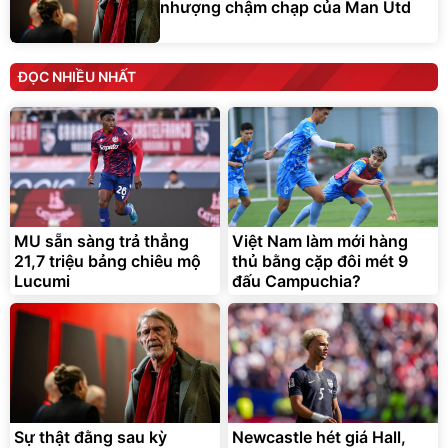
nhượng chậm chạp của Man Utd
ĐỌC NHIỀU NHẤT
MU sẵn sàng trả thẳng
Việt Nam làm mới hàng
21,7 triệu bảng chiêu mộ
thủ bằng cặp đôi mét 9
Lucumi
đấu Campuchia?
Sự thật đằng sau kỳ
Newcastle hét giá Hall,