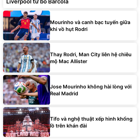
Liverpool từ bỏ Barcola
Mourinho và canh bạc tuyến giữa
khi vồ hụt Rodri
Thay Rodri, Man City liên hệ chiêu
mộ Mac Allister
Jose Mourinho không hài lòng với
Real Madrid
Tifo và nghệ thuật xếp hình khổng
lồ trên khán đài