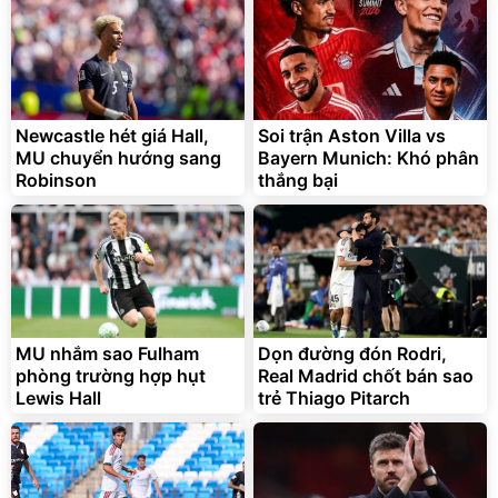
2.143.650
399.000
đ
đ
Flash Sale
Đã bán nhiều
Newcastle hét giá Hall,
Soi trận Aston Villa vs
MU chuyển hướng sang
Bayern Munich: Khó phân
Robinson
thắng bại
Bạt phủ xe ô tô cao cấp,
Xe đạp điện trợ lực G-
tráng nhôm 03 lớp
Force C14 gấp gọn bỏ cốp
tiện lợi
392.000
9.900.000
đ
đ
325.000
7.092.000
MU nhắm sao Fulham
đ
Dọn đường đón Rodri,
đ
phòng trường hợp hụt
Real Madrid chốt bán sao
Đã bán nhiều
Đang xem nhiều
Lewis Hall
trẻ Thiago Pitarch
G-FORCE VIETNA