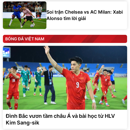
Soi trận Chelsea vs AC Milan: Xabi
Alonso tìm lời giải
BÓNG ĐÁ VIỆT NAM
Đình Bắc vươn tầm châu Á và bài học từ HLV
Kim Sang-sik