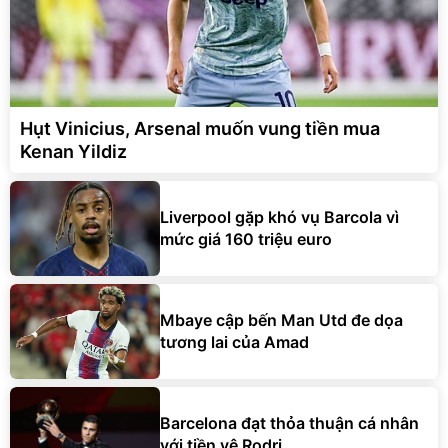
Hụt Vinicius, Arsenal muốn vung tiền mua
Kenan Yildiz
Liverpool gặp khó vụ Barcola vì
mức giá 160 triệu euro
Mbaye cập bến Man Utd đe dọa
tương lai của Amad
Barcelona đạt thỏa thuận cá nhân
với tiền vệ Rodri