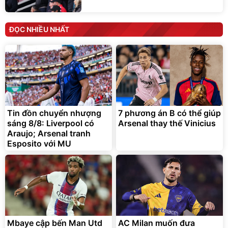
ĐỌC NHIỀU NHẤT
Tin đồn chuyển nhượng
7 phương án B có thể giúp
sáng 8/8: Liverpool có
Arsenal thay thế Vinicius
Araujo; Arsenal tranh
Esposito với MU
Mbaye cập bến Man Utd
AC Milan muốn đưa