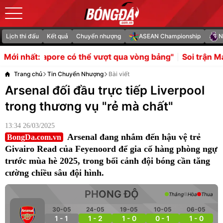
Lịch thi đấu
Kết quả
Chuyển nhượng
ASEAN Championship
N
ó thể vượt qua vòng bảng"
Soi trận Man City vs Atletic
Mới nhất:
Trang chủ
Tin Chuyển Nhượng
Bài viết
Arsenal đối đầu trực tiếp Liverpool
trong thương vụ "rẻ mà chất"
13:34 26/03/2025
Arsenal đang nhắm đến hậu vệ trẻ
BongDa.com.vn
Givairo Read của Feyenoord để gia cố hàng phòng ngự
trước mùa hè 2025, trong bối cảnh đội bóng cần tăng
cường chiều sâu đội hình.
PHONG ĐỘ
Thắng
Hòa
Thua
30-05
24-05
19-05
10-05
06-05
1 - 1
1 - 2
1 - 0
0 - 1
1 - 0