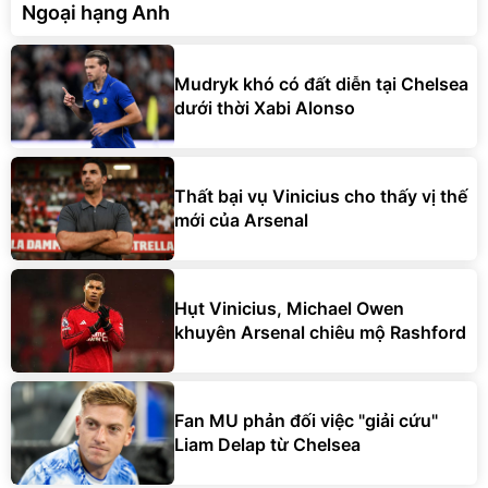
Ngoại hạng Anh
Mudryk khó có đất diễn tại Chelsea
dưới thời Xabi Alonso
Thất bại vụ Vinicius cho thấy vị thế
mới của Arsenal
Hụt Vinicius, Michael Owen
khuyên Arsenal chiêu mộ Rashford
Fan MU phản đối việc "giải cứu"
Liam Delap từ Chelsea