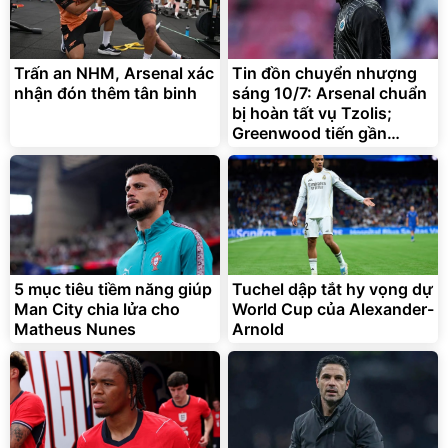
Trấn an NHM, Arsenal xác
Tin đồn chuyển nhượng
nhận đón thêm tân binh
sáng 10/7: Arsenal chuẩn
bị hoàn tất vụ Tzolis;
Greenwood tiến gần
Fenerbahce
5 mục tiêu tiềm năng giúp
Tuchel dập tắt hy vọng dự
Man City chia lửa cho
World Cup của Alexander-
Matheus Nunes
Arnold