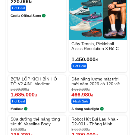
220.000
đ
Hot Deal
Cecila Offical Store
Giày Tennis, Pickleball
A.sics Resolution X Đủ Các
Phối Màu
1.450.000
đ
Hot Deal
Unmute
Unmute
BƠM LỐP KÍCH BÌNH Ô
Đèn năng lượng mặt trời
-37%
-56%
TÔ V2 4IN1 Medicar
mới năm 2026 có 120 viên
12.000mAh
LED lớn
2.690.000
1.086.000
đ
đ
1.685.000
466.980
đ
đ
Hot Deal
Flash Sale
Medicar
A dong solarlight
Unmute
Unmute
Sữa dưỡng thể nâng tông
Robot Hút Bụi Lau Nhà -
-27%
-26%
tức thì Vaseline Body
D2-001 - Thông Minh
190.000
3.000.000
đ
đ
138.330
2.200.000