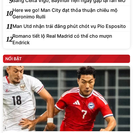
9
Sang Celta Vigo, Bayindir hẹn ngày gặp lại fan MU
Here we go! Man City đạt thỏa thuận chiêu mộ
10
Geronimo Rulli
11
Man Utd nhận trái đắng phút chót vụ Pio Esposito
Romano tiết lộ Real Madrid có thể cho mượn
12
Endrick
NỔI BẬT