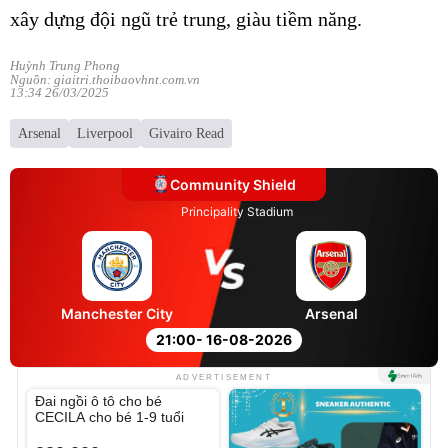
xây dựng đội ngũ trẻ trung, giàu tiềm năng.
Huỳnh Trung Phong
Nguồn: giaitri.thoibaovhnt.com.vn
13:34 26/03/2025
Arsenal
Liverpool
Givairo Read
Community Shield
Principality Stadium
Manchester City
Arsenal
21:00
- 16-08-2026
Unmute
ADVERTISEMENT
Đai ngồi ô tô cho bé
CECILA cho bé 1-9 tuổi