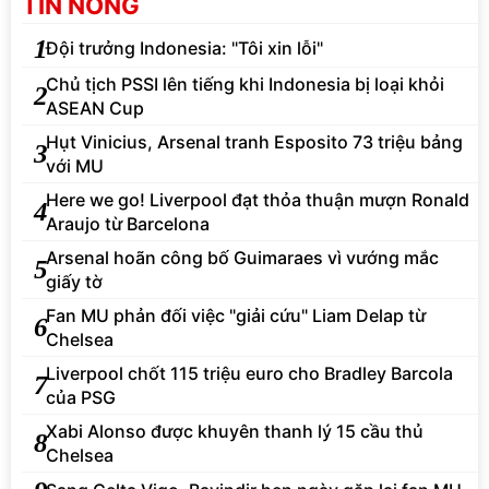
TIN NÓNG
1
Đội trưởng Indonesia: "Tôi xin lỗi"
Chủ tịch PSSI lên tiếng khi Indonesia bị loại khỏi
2
ASEAN Cup
Hụt Vinicius, Arsenal tranh Esposito 73 triệu bảng
3
với MU
Here we go! Liverpool đạt thỏa thuận mượn Ronald
4
Araujo từ Barcelona
Arsenal hoãn công bố Guimaraes vì vướng mắc
5
giấy tờ
Fan MU phản đối việc "giải cứu" Liam Delap từ
6
Chelsea
Liverpool chốt 115 triệu euro cho Bradley Barcola
7
của PSG
Xabi Alonso được khuyên thanh lý 15 cầu thủ
8
Chelsea