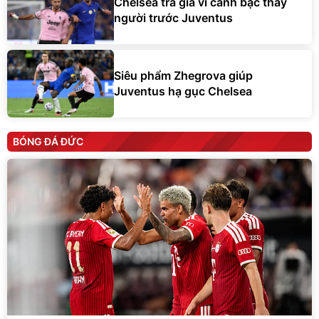
Chelsea trả giá vì canh bạc thay
người trước Juventus
Siêu phẩm Zhegrova giúp
Juventus hạ gục Chelsea
BÓNG ĐÁ ĐỨC