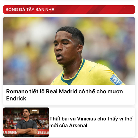
BÓNG ĐÁ TÂY BAN NHA
Romano tiết lộ Real Madrid có thể cho mượn
Endrick
Thất bại vụ Vinicius cho thấy vị thế
mới của Arsenal