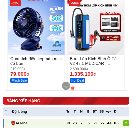
-63%
-50%
Quạt tích điện kẹp bàn mini
Bơm Lốp Kích Bình Ô Tô
để bàn
V2 4in1 MEDICAR –
12.000mAh
219.000
2.690.000
đ
đ
79.000
1.335.100
đ
đ
Flash Sale
Hot Deal
Unmute
Unmute
Máy ép chậm trái cây
Máy rửa xe cầm tay xịt rửa
BẢNG XẾP HẠNG
Elmich JEE 1855OL
cao áp có tạo bọt tuyết
3.000.000
đ
#
Đội bóng
Tr
T
H
B
BT
BB
+/-
Đ
P
2.143.650
399.000
đ
đ
Flash Sale
Đã bán nhiều
1
38
26
7
5
71
27
44
85
Arsenal
T