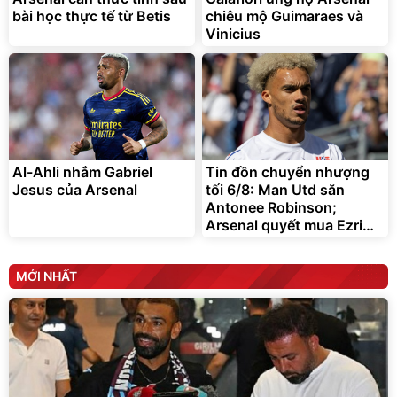
bài học thực tế từ Betis
chiêu mộ Guimaraes và
Vinicius
Al-Ahli nhắm Gabriel
Tin đồn chuyển nhượng
Jesus của Arsenal
tối 6/8: Man Utd săn
Antonee Robinson;
Arsenal quyết mua Ezri
Konsa
MỚI NHẤT