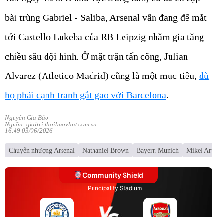
bài trùng Gabriel - Saliba, Arsenal vẫn đang để mắt
tới Castello Lukeba của RB Leipzig nhằm gia tăng
chiều sâu đội hình. Ở mặt trận tấn công, Julian
Alvarez (Atletico Madrid) cũng là một mục tiêu,
dù
họ phải cạnh tranh gắt gao với Barcelona
.
Nguyễn Gia Bảo
Nguồn: giaitri.thoibaovhnt.com.vn
16:49 03/06/2026
Chuyển nhượng Arsenal
Nathaniel Brown
Bayern Munich
Mikel Arte
Community Shield
Principality Stadium