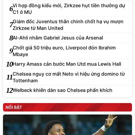
Vì hợp đồng kiểu mới, Zirkzee hụt tiền thưởng dự
6
C1 ở MU
Giám đốc Juventus thân chinh chốt hạ vụ mượn
7
Zirkzee từ Man United
8
Al-Ahli nhắm Gabriel Jesus của Arsenal
Chốt giá 50 triệu euro, Liverpool đón Ibrahim
9
Mbaye
10
Harry Amass cản bước Man Utd mua Lewis Hall
Chelsea nguy cơ mất Neto vì hiệu ứng domino từ
11
Tottenham
12
Welbeck khiến dàn sao Chelsea phấn khích
NỔI BẬT