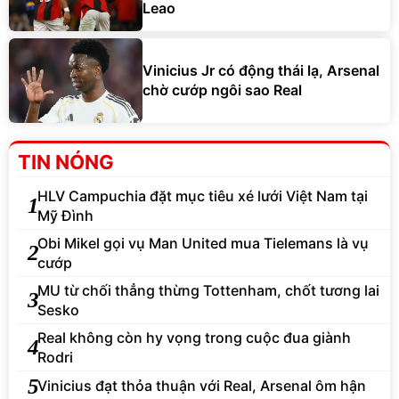
Leao
Vinicius Jr có động thái lạ, Arsenal
chờ cướp ngôi sao Real
TIN NÓNG
HLV Campuchia đặt mục tiêu xé lưới Việt Nam tại
1
Mỹ Đình
Obi Mikel gọi vụ Man United mua Tielemans là vụ
2
cướp
MU từ chối thẳng thừng Tottenham, chốt tương lai
3
Sesko
Real không còn hy vọng trong cuộc đua giành
4
Rodri
5
Vinicius đạt thỏa thuận với Real, Arsenal ôm hận