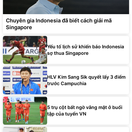
Chuyên gia Indonesia đã biết cách giải mã
Singapore
Yếu tố lịch sử khiến báo Indonesia
sợ thua Singapore
HLV Kim Sang Sik quyết lấy 3 điểm
trước Campuchia
5 trụ cột bất ngờ vắng mặt ở buổi
tập của tuyển VN