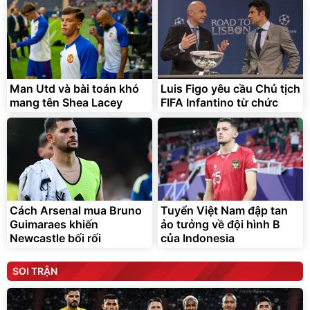
Man Utd và bài toán khó
Luis Figo yêu cầu Chủ tịch
mang tên Shea Lacey
FIFA Infantino từ chức
Cách Arsenal mua Bruno
Tuyển Việt Nam đập tan
Guimaraes khiến
ảo tưởng về đội hình B
Newcastle bối rối
của Indonesia
SOI TRẬN