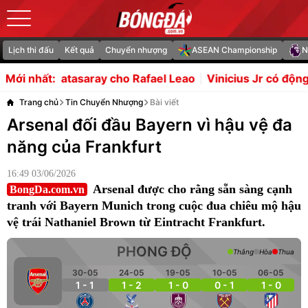
Lịch thi đấu
Kết quả
Chuyển nhượng
ASEAN Championship
N
ay cho Rafael Leao
Vinicius Jr có động thái lạ, Arsenal c
Mới nhất:
Trang chủ
Tin Chuyển Nhượng
Bài viết
Arsenal đối đầu Bayern vì hậu vệ đa
năng của Frankfurt
16:49 03/06/2026
Arsenal được cho rằng sẵn sàng cạnh
BongDa.com.vn
tranh với Bayern Munich trong cuộc đua chiêu mộ hậu
vệ trái Nathaniel Brown từ Eintracht Frankfurt.
PHONG ĐỘ
Thắng
Hòa
Thua
30-05
24-05
19-05
10-05
06-05
1 - 1
1 - 2
1 - 0
0 - 1
1 - 0