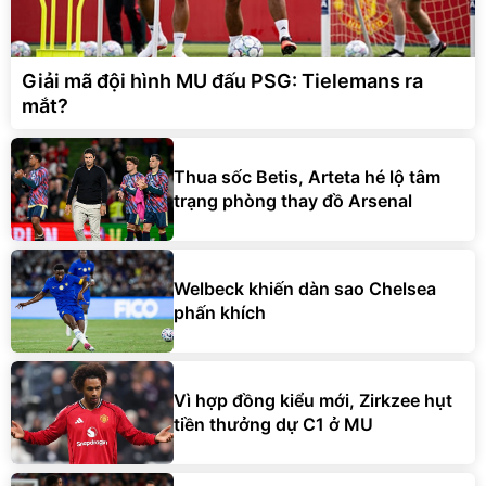
Giải mã đội hình MU đấu PSG: Tielemans ra
mắt?
Thua sốc Betis, Arteta hé lộ tâm
trạng phòng thay đồ Arsenal
Welbeck khiến dàn sao Chelsea
phấn khích
Vì hợp đồng kiểu mới, Zirkzee hụt
tiền thưởng dự C1 ở MU