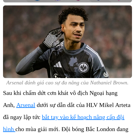
Arsenal đánh giá cao sự đa năng của Nathaniel Brown.
Sau khi chấm dứt cơn khát vô địch Ngoại hạng
Anh,
Arsenal
dưới sự dẫn dắt của HLV Mikel Arteta
đã ngay lập tức
bắt tay vào kế hoạch nâng cấp đội
hình
cho mùa giải mới. Đội bóng Bắc London đang