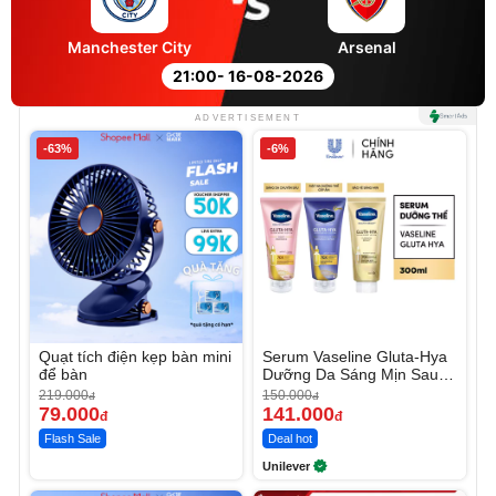
Manchester City
Arsenal
21:00
- 16-08-2026
ADVERTISEMENT
-63%
-6%
Quạt tích điện kẹp bàn mini
Serum Vaseline Gluta-Hya
để bàn
Dưỡng Da Sáng Mịn Sau 7
Ngày
219.000
150.000
đ
đ
79.000
141.000
đ
đ
Flash Sale
Deal hot
Unilever