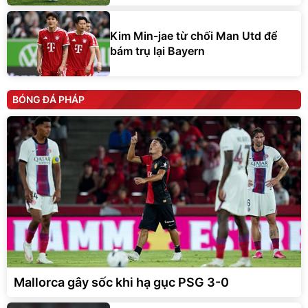
Kim Min-jae từ chối Man Utd để
bám trụ lại Bayern
BÓNG ĐÁ PHÁP
Mallorca gây sốc khi hạ gục PSG 3-0