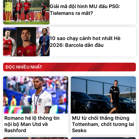
Giải mã đội hình MU đấu PSG:
Tielemans ra mắt?
10 sao chạy cánh hot nhất Hè
2026: Barcola dẫn đầu
ĐỌC NHIỀU NHẤT
Romano hé lộ thông tin
MU từ chối thẳng thừng
nội bộ Man Utd về
Tottenham, chốt tương lai
Rashford
Sesko