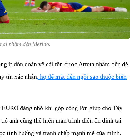
nal nhắm đến Merino.
ông ít đồn đoán về cái tên được Arteta nhắm đến để
y tín xác nhận
, họ để mắt đến ngôi sao thuộc biên
kỳ EURO đáng nhớ khi góp công lớn giúp cho Tây
 đó anh cũng thể hiện màn trình diễn ổn định tại
ọc tình huống và tranh chấp mạnh mẽ của mình.