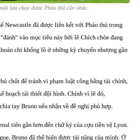
một lựa chọn được Pháo thủ cân nhắc.
hế Newcastle đã được liên kết với Pháo thủ trong
''đánh'' vào mục tiêu này bởi lẽ Chích chòe đang
 khoản chi khổng lồ ở những kỳ chuyển nhượng gần
hủ chốt để tránh vi phạm luật công bằng tài chính,
kế hoạch tái thiết đội hình. Chính vì lẽ đó,
chia tay Bruno nếu nhận về đề nghị phù hợp.
nal tiến gần hơn đến chữ ký của cựu tiền vệ Lyon.
gue, Bruno đã thể hiện được tài năng của mình. Ở