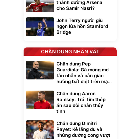
thánh đường Arsenal
cho Samir Nasri?
John Terry người giữ
ngọn lửa hồn Stamford
Bridge
CHÂN DUNG NHÂN VẬT
Chân dung Pep
Guardiola: Gã mộng mơ
tàn nhẫn và bản giao
hưởng bất diệt trên mặt
cỏ xanh
Chân dung Aaron
Ramsey: Trái tim thép
ẩn sau đôi chân thủy
tinh
Chân dung Dimitri
Payet: Kẻ lãng du và
những đường cong vượt