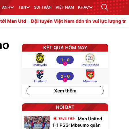
ANH
TBN
SOI TRẬN
VIỆT NAM
KHÁC
Đội tuyển Việt Nam đón tin vui lực lượng trước thềm bá
no
KẾT QUẢ HÔM NAY
1
-
0
KT
Malaysia
Philippines
2
-
0
KT
Thailand
Myanmar
Xem thêm
NỔI BẬT
Man United
1-1 PSG: Mbeumo quân