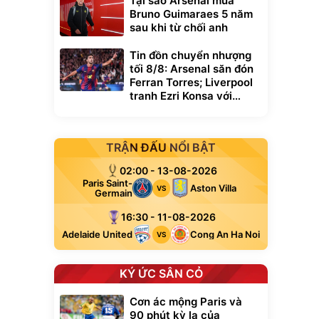
Tại sao Arsenal mua
Bruno Guimaraes 5 năm
sau khi từ chối anh
Tin đồn chuyển nhượng
tối 8/8: Arsenal săn đón
Ferran Torres; Liverpool
tranh Ezri Konsa với
Pháo thủ
TRẬN ĐẤU NỔI BẬT
02:00 - 13-08-2026
Paris Saint-
Aston Villa
VS
Germain
16:30 - 11-08-2026
Adelaide United
Cong An Ha Noi
VS
KÝ ỨC SÂN CỎ
Cơn ác mộng Paris và
90 phút kỳ lạ của