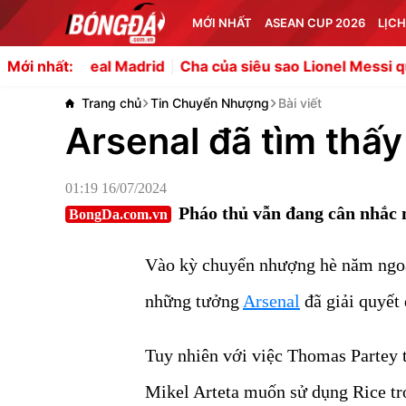
MỚI NHẤT
ASEAN CUP 2026
LỊCH
eal Madrid
Cha của siêu sao Lionel Messi qua đời ở tuổi 
Mới nhất:
Trang chủ
Tin Chuyển Nhượng
Bài viết
Arsenal đã tìm thấ
01:19 16/07/2024
Pháo thủ vẫn đang cân nhắc 
BongDa.com.vn
Vào kỳ chuyển nhượng hè năm ngoái,
những tưởng
Arsenal
đã giải quyết 
Tuy nhiên với việc Thomas Partey 
Mikel Arteta muốn sử dụng Rice tron