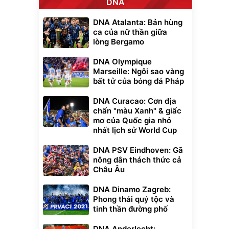
DNA
DNA Atalanta: Bản hùng
ca của nữ thần giữa
lòng Bergamo
DNA Olympique
Marseille: Ngôi sao vàng
bất tử của bóng đá Pháp
DNA Curacao: Cơn địa
chấn "màu Xanh" & giấc
mơ của Quốc gia nhỏ
nhất lịch sử World Cup
DNA PSV Eindhoven: Gã
nông dân thách thức cả
Châu Âu
DNA Dinamo Zagreb:
Phong thái quý tộc và
tinh thần đường phố
DNA Anderlecht: