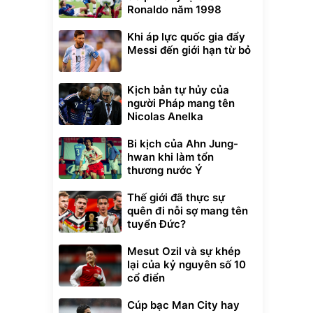
Ronaldo năm 1998
Khi áp lực quốc gia đẩy
Messi đến giới hạn từ bỏ
Kịch bản tự hủy của
người Pháp mang tên
Nicolas Anelka
Bi kịch của Ahn Jung-
hwan khi làm tổn
thương nước Ý
Thế giới đã thực sự
quên đi nỗi sợ mang tên
tuyển Đức?
Mesut Ozil và sự khép
lại của kỷ nguyên số 10
cổ điển
Cúp bạc Man City hay