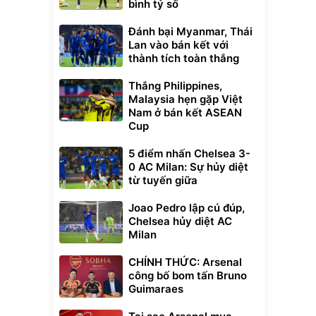
bình tỷ số
Đánh bại Myanmar, Thái
Lan vào bán kết với
thành tích toàn thắng
Thắng Philippines,
Malaysia hẹn gặp Việt
Nam ở bán kết ASEAN
Cup
5 điểm nhấn Chelsea 3-
0 AC Milan: Sự hủy diệt
từ tuyến giữa
Joao Pedro lập cú đúp,
Chelsea hủy diệt AC
Milan
CHÍNH THỨC: Arsenal
công bố bom tấn Bruno
Guimaraes