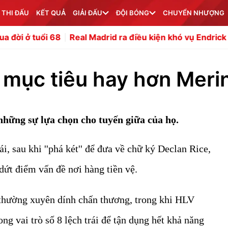
 THI ĐẤU
KẾT QUẢ
GIẢI ĐẤU
ĐỘI BÓNG
CHUYỂN NHƯỢNG
68
Real Madrid ra điều kiện khó vụ Endrick tới Man Utd
y mục tiêu hay hơn Meri
những sự lựa chọn cho tuyến giữa của họ.
 sau khi ''phá két'' để đưa về chữ ký Declan Rice,
dứt điểm vấn đề nơi hàng tiền vệ.
thường xuyên dính chấn thương, trong khi HLV
g vai trò số 8 lệch trái để tận dụng hết khả năng