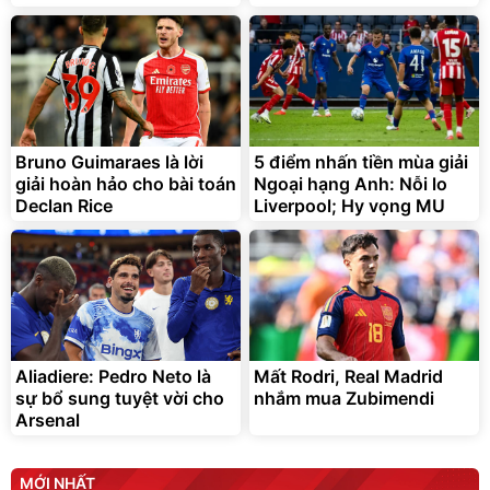
Bạt phủ xe ô tô cao cấp,
Xe đạp điện trợ lực G-
tráng nhôm 03 lớp
Force C14 gấp gọn bỏ cốp
tiện lợi
392.000
9.900.000
đ
đ
325.000
7.092.000
đ
đ
Bruno Guimaraes là lời
5 điểm nhấn tiền mùa giải
Đã bán nhiều
Đang xem nhiều
giải hoàn hảo cho bài toán
Ngoại hạng Anh: Nỗi lo
G-FORCE VIETNA
Declan Rice
Liverpool; Hy vọng MU
Aliadiere: Pedro Neto là
Mất Rodri, Real Madrid
sự bổ sung tuyệt vời cho
nhắm mua Zubimendi
Arsenal
MỚI NHẤT