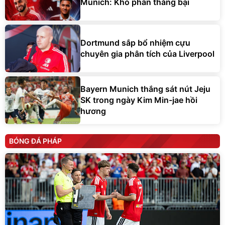
Munich: Khó phân thắng bại
Dortmund sắp bổ nhiệm cựu
chuyên gia phân tích của Liverpool
Bayern Munich thắng sát nút Jeju
SK trong ngày Kim Min-jae hồi
hương
BÓNG ĐÁ PHÁP