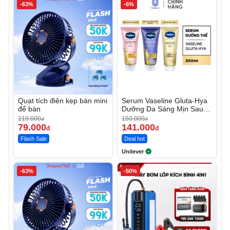
-63%
-6%
Quạt tích điện kẹp bàn mini
Serum Vaseline Gluta-Hya
để bàn
Dưỡng Da Sáng Mịn Sau 7
Ngày
219.000
150.000
đ
đ
79.000
141.000
đ
đ
Flash Sale
Deal hot
Unilever
-63%
-50%