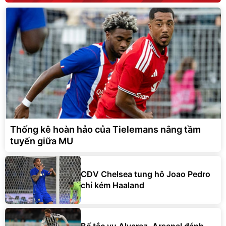
Thống kê hoàn hảo của Tielemans nâng tầm
tuyến giữa MU
CĐV Chelsea tung hô Joao Pedro
chỉ kém Haaland