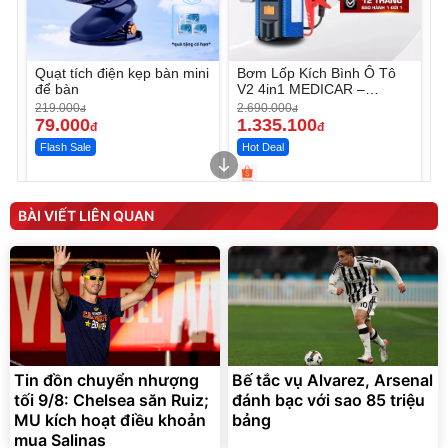
Quạt tích điện kẹp bàn mini
Bơm Lốp Kích Bình Ô Tô
để bàn
V2 4in1 MEDICAR –
12.000mAh
219.000
2.690.000
đ
đ
79.000
1.335.100
đ
đ
Flash Sale
Hot Deal
Unmute
Unmute
Máy ép chậm trái cây
Máy rửa xe cầm tay xịt rửa
BÀI VIẾT LIÊN QUAN
Elmich JEE 1855OL
cao áp có tạo bọt tuyết
3.000.000
đ
2.143.650
399.000
đ
đ
Flash Sale
Đã bán nhiều
Tin đồn chuyển nhượng
Bế tắc vụ Alvarez, Arsenal
tối 9/8: Chelsea săn Ruiz;
đánh bạc với sao 85 triệu
MU kích hoạt điều khoản
bảng
mua Salinas