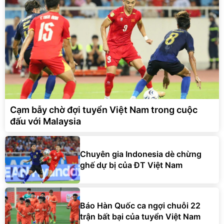
Cạm bẫy chờ đợi tuyển Việt Nam trong cuộc
đấu với Malaysia
Chuyên gia Indonesia dè chừng
ghế dự bị của ĐT Việt Nam
Báo Hàn Quốc ca ngợi chuỗi 22
trận bất bại của tuyển Việt Nam