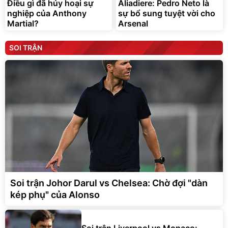
Điều gì đã hủy hoại sự
Aliadiere: Pedro Neto là
nghiệp của Anthony
sự bổ sung tuyệt vời cho
Martial?
Arsenal
SOI TRẬN
Soi trận Johor Darul vs Chelsea: Chờ đợi "dàn
kép phụ" của Alonso