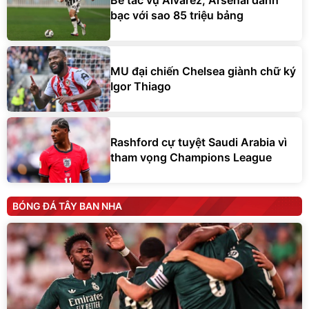
Bế tắc vụ Alvarez, Arsenal đánh
bạc với sao 85 triệu bảng
MU đại chiến Chelsea giành chữ ký
Igor Thiago
Rashford cự tuyệt Saudi Arabia vì
tham vọng Champions League
BÓNG ĐÁ TÂY BAN NHA