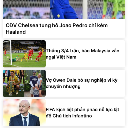
CĐV Chelsea tung hô Joao Pedro chỉ kém
Haaland
Thắng 3/4 trận, báo Malaysia vẫn
ngại Việt Nam
Vợ Owen Dale bỏ sự nghiệp vì kỳ
chuyển nhượng
FIFA kịch liệt phản pháo nỗ lực lật
đổ Chủ tịch Infantino