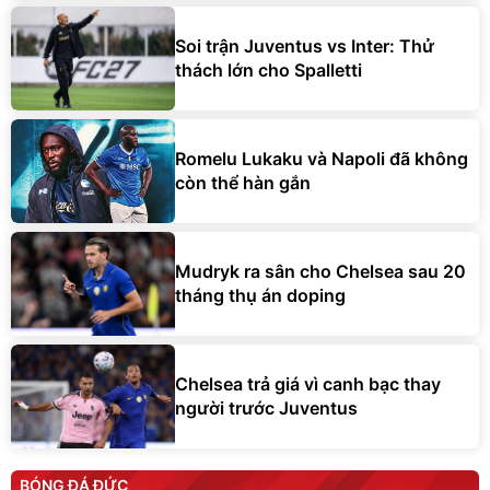
Soi trận Juventus vs Inter: Thử
thách lớn cho Spalletti
Romelu Lukaku và Napoli đã không
còn thể hàn gắn
Mudryk ra sân cho Chelsea sau 20
tháng thụ án doping
Chelsea trả giá vì canh bạc thay
người trước Juventus
BÓNG ĐÁ ĐỨC