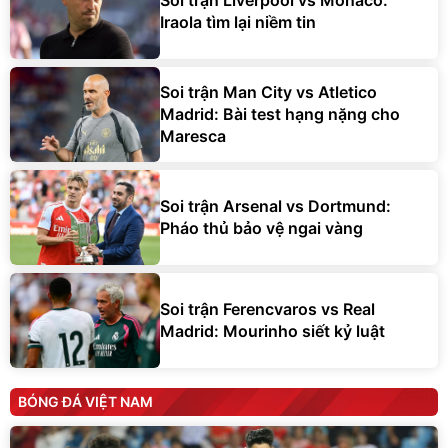
Soi trận Liverpool vs Monaco:
Iraola tìm lại niềm tin
Soi trận Man City vs Atletico
Madrid: Bài test hạng nặng cho
Maresca
Soi trận Arsenal vs Dortmund:
Pháo thủ bảo vệ ngai vàng
Soi trận Ferencvaros vs Real
Madrid: Mourinho siết kỷ luật
BÓNG ĐÁ VIỆT NAM