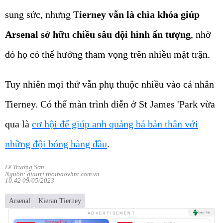
sung sức, nhưng T
ierney vẫn là chìa khóa giúp
Arsenal sở hữu chiều sâu đội hình ấn tượng
, nhờ
đó họ có thể hướng tham vọng trên nhiều mặt trận.
Tuy nhiên mọi thứ vẫn phụ thuộc nhiều vào cá nhân
Tierney. Có thể màn trình diễn ở St James 'Park vừa
qua là
cơ hội để giúp anh quảng bá bản thân với
những đội bóng hàng đầu
.
Lê Trường Sơn
Nguồn: giaitri.thoibaovhnt.com.vn
10:42 09/05/2023
Arsenal
Kieran Tierney
ADVERTISEMENT