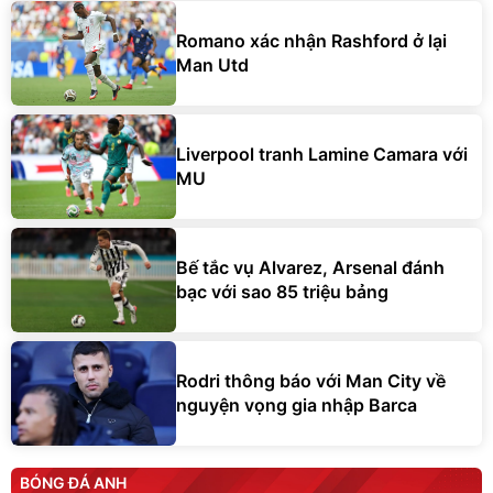
Romano xác nhận Rashford ở lại
Man Utd
Liverpool tranh Lamine Camara với
MU
Bế tắc vụ Alvarez, Arsenal đánh
bạc với sao 85 triệu bảng
Rodri thông báo với Man City về
nguyện vọng gia nhập Barca
BÓNG ĐÁ ANH