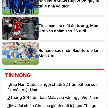
Bán kết ASEAN Cup 2026 quy tụ
đủ 4 nhà vô địch
Tielemans ra mắt ấn tượng, Man
Utd vẫn nhắm sao 26 tuổi
Romano xác nhận Rashford ở lại
Man Utd
TIN NÓNG
Báo Hàn Quốc ca ngợi chuỗi 22 trận bất bại của
1
tuyển Việt Nam
2
Thắng 3/4 trận, báo Malaysia vẫn ngại Việt Nam
3
MU đại chiến Chelsea giành chữ ký Igor Thiago