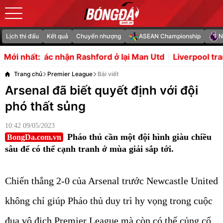
Lịch thi đấu
Kết quả
Chuyển nhượng
ASEAN Championship
N
n Rashford ở lại Man Utd
Liverpool tranh Lamine Camar
Mới nhất:
Trang chủ
Premier League
Bài viết
Arsenal đã biết quyết định với đội
phó thất sủng
10:42 09/05/2023
Pháo thủ cần một đội hình giàu chiều
BongDa.com.vn
sâu để có thể cạnh tranh ở mùa giải sắp tới.
Chiến thắng 2-0 của Arsenal trước Newcastle United
không chỉ giúp Pháo thủ duy trì hy vọng trong cuộc
đua vô địch Premier League mà còn có thể củng cố