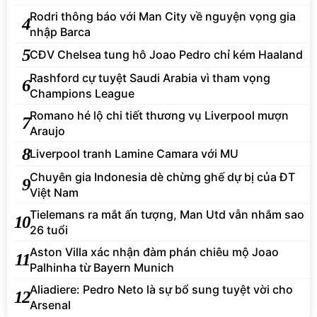
Rodri thông báo với Man City về nguyện vọng gia
4
nhập Barca
5
CĐV Chelsea tung hô Joao Pedro chỉ kém Haaland
Rashford cự tuyệt Saudi Arabia vì tham vọng
6
Champions League
Romano hé lộ chi tiết thương vụ Liverpool mượn
7
Araujo
8
Liverpool tranh Lamine Camara với MU
Chuyên gia Indonesia dè chừng ghế dự bị của ĐT
9
Việt Nam
Tielemans ra mắt ấn tượng, Man Utd vẫn nhắm sao
10
26 tuổi
Aston Villa xác nhận đàm phán chiêu mộ Joao
11
Palhinha từ Bayern Munich
Aliadiere: Pedro Neto là sự bổ sung tuyệt vời cho
12
Arsenal