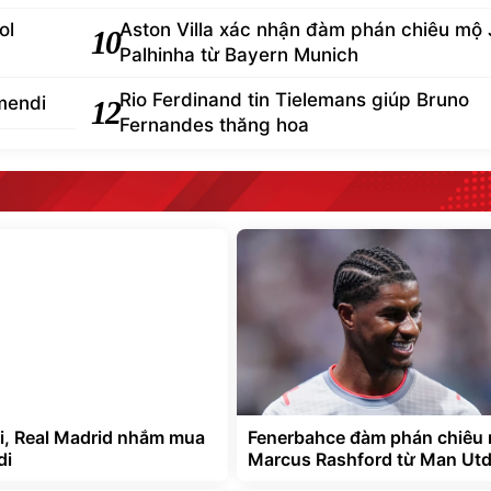
ol
Aston Villa xác nhận đàm phán chiêu mộ
10
Palhinha từ Bayern Munich
Rio Ferdinand tin Tielemans giúp Bruno
mendi
12
Fernandes thăng hoa
i, Real Madrid nhắm mua
Fenerbahce đàm phán chiêu
di
Marcus Rashford từ Man Ut