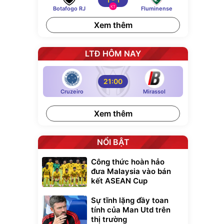
KT
Botafogo RJ
Fluminense
Xem thêm
LTĐ HÔM NAY
21:00
Cruzeiro
Mirassol
Xem thêm
NỔI BẬT
Công thức hoàn hảo
đưa Malaysia vào bán
kết ASEAN Cup
Sự tĩnh lặng đầy toan
tính của Man Utd trên
thị trường