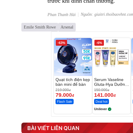
trước khi dính chấn thương.
Nguồn: giaitri.thoibaovhnt.co
Phan Thanh Hải
Emile Smith Rowe
Arsenal
-63%
-6%
Quạt tích điện kẹp
Serum Vaseline
bàn mini để bàn
Gluta-Hya Dưỡng
Da Sáng Mịn Sau
219.000
150.000
đ
đ
7 Ngày
79.000
141.000
đ
đ
Flash Sale
Deal hot
Unilever
BÀI VIẾT LIÊN QUAN