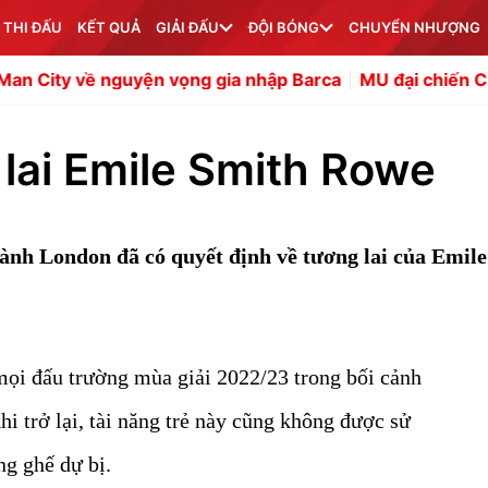
 THI ĐẤU
KẾT QUẢ
GIẢI ĐẤU
ĐỘI BÓNG
CHUYỂN NHƯỢNG
về nguyện vọng gia nhập Barca
MU đại chiến Chelsea già
 lai Emile Smith Rowe
hành London đã có quyết định về tương lai của Emil
 mọi đấu trường mùa giải 2022/23 trong bối cảnh
hi trở lại, tài năng trẻ này cũng không được sử
ng ghế dự bị.