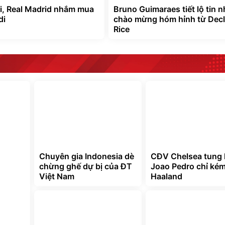
i, Real Madrid nhắm mua
Bruno Guimaraes tiết lộ tin 
di
chào mừng hóm hỉnh từ Dec
Rice
Chuyên gia Indonesia dè
CĐV Chelsea tung
chừng ghế dự bị của ĐT
Joao Pedro chỉ ké
Việt Nam
Haaland