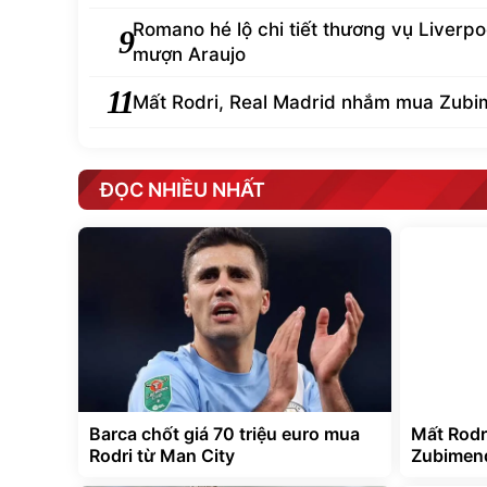
Romano hé lộ chi tiết thương vụ Liverpo
9
mượn Araujo
11
Mất Rodri, Real Madrid nhắm mua Zubi
ĐỌC NHIỀU NHẤT
Barca chốt giá 70 triệu euro mua
Mất Rodr
Rodri từ Man City
Zubimen