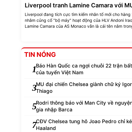
Liverpool tranh Lamine Camara với M
Liverpool đang tích cực tìm kiếm nhân tố mới cho hàng 
nhằm củng cố "bộ máy" hoạt động của HLV Andoni Irao
Lamine Camara của AS Monaco vẫn là cái tên nằm tron
ngắm.
TIN NÓNG
Báo Hàn Quốc ca ngợi chuỗi 22 trận bất
1
của tuyển Việt Nam
MU đại chiến Chelsea giành chữ ký Igor
3
Thiago
Rodri thông báo với Man City về nguyệ
5
gia nhập Barca
CĐV Chelsea tung hô Joao Pedro chỉ k
7
Haaland