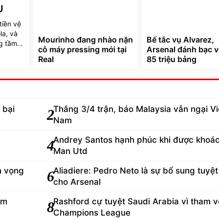
U
tiền vệ
la, và
Mourinho đang nhào nặn
Bế tắc vụ Alvarez,
g tầm
cỗ máy pressing mới tại
Arsenal đánh bạc v
Real
85 triệu bảng
 bại
Thắng 3/4 trận, báo Malaysia vẫn ngại Vi
2
Nam
Andrey Santos hạnh phúc khi được khoá
4
Man Utd
n vọng
Aliadiere: Pedro Neto là sự bổ sung tuyệt
6
cho Arsenal
ém
Rashford cự tuyệt Saudi Arabia vì tham 
8
Champions League