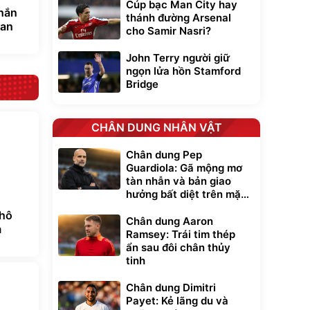
Cúp bạc Man City hay
nhắn
thánh đường Arsenal
lan
cho Samir Nasri?
John Terry người giữ
ngọn lửa hồn Stamford
Bridge
CHÂN DUNG NHÂN VẬT
Chân dung Pep
Guardiola: Gã mộng mơ
tàn nhẫn và bản giao
hưởng bất diệt trên mặt
cỏ xanh
 hô
Chân dung Aaron
m
Ramsey: Trái tim thép
ẩn sau đôi chân thủy
tinh
Chân dung Dimitri
Payet: Kẻ lãng du và