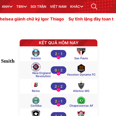
ANH
TBN
SOI TRẬN
VIỆT NAM
KHÁC
nh chữ ký Igor Thiago
Sự tĩnh lặng đầy toan tính của Man
KẾT QUẢ HÔM NAY
2
-
1
KT
Gremio
Sao Paulo
e Smith
0
-
2
New England
KT
Houston Dynamo FC
Revolution
2
-
2
KT
Remo
Atletico MG
2
-
1
KT
Coritiba
Chapecoense AF
1
-
1