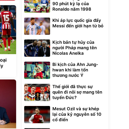
90 phút kỳ lạ của
Ronaldo năm 1998
Khi áp lực quốc gia đẩy
Messi đến giới hạn từ bỏ
Kịch bản tự hủy của
người Pháp mang tên
Nicolas Anelka
oại
Bi kịch của Ahn Jung-
Hy
hwan khi làm tổn
thương nước Ý
Thế giới đã thực sự
quên đi nỗi sợ mang tên
tuyển Đức?
Mesut Ozil và sự khép
lại của kỷ nguyên số 10
cổ điển