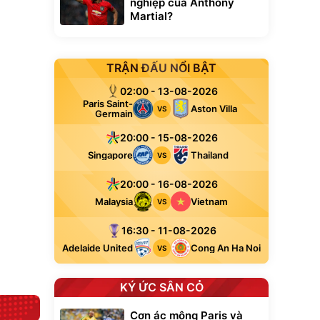
nghiệp của Anthony
Martial?
TRẬN ĐẤU NỔI BẬT
02:00 - 13-08-2026
xe cầm
Paris Saint-
Aston Villa
VS
ửa cao áp
Germain
t tuyết
0
20:00 - 15-08-2026
đ
ều
Singapore
Thailand
VS
20:00 - 16-08-2026
Bạt phủ xe ô tô
Xe đạp điện trợ
Malaysia
Vietnam
VS
cao cấp, tráng
lực G-Force C14
nhôm 03 lớp
gấp gọn bỏ cốp
392.000
9.900.000
đ
đ
tiện lợi
325.000
7.092.000
16:30 - 11-08-2026
đ
đ
Đã bán nhiều
Đang xem nhiều
Adelaide United
Cong An Ha Noi
VS
G-FORCE VIETNA
KÝ ỨC SÂN CỎ
Cơn ác mộng Paris và