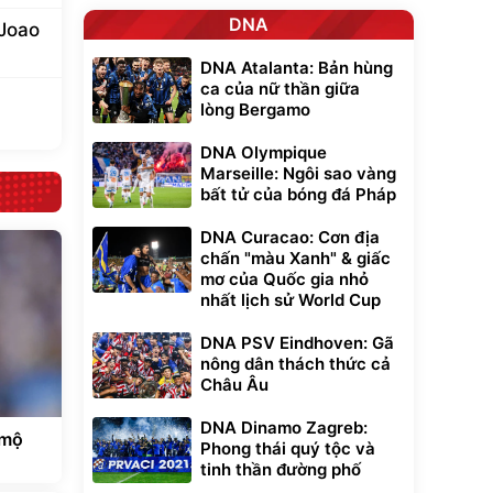
DNA
 Joao
DNA Atalanta: Bản hùng
ca của nữ thần giữa
lòng Bergamo
DNA Olympique
Marseille: Ngôi sao vàng
bất tử của bóng đá Pháp
DNA Curacao: Cơn địa
chấn "màu Xanh" & giấc
mơ của Quốc gia nhỏ
nhất lịch sử World Cup
DNA PSV Eindhoven: Gã
nông dân thách thức cả
Châu Âu
DNA Dinamo Zagreb:
 mộ
Phong thái quý tộc và
d
tinh thần đường phố