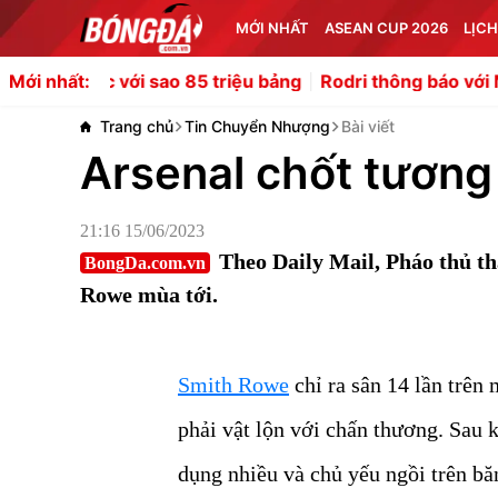
MỚI NHẤT
ASEAN CUP 2026
LỊCH
bạc với sao 85 triệu bảng
Rodri thông báo với Man City 
Mới nhất:
Trang chủ
Tin Chuyển Nhượng
Bài viết
Arsenal chốt tương
21:16 15/06/2023
Theo Daily Mail, Pháo thủ t
BongDa.com.vn
Rowe mùa tới.
Smith Rowe
chỉ ra sân 14 lần trên
phải vật lộn với chấn thương. Sau k
dụng nhiều và chủ yếu ngồi trên bă