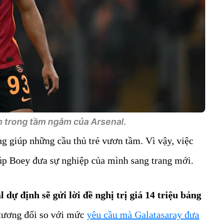
 trong tầm ngắm của Arsenal.
ng giúp những cầu thủ trẻ vươn tầm. Vì vậy, việc
úp Boey đưa sự nghiệp của mình sang trang mới.
 dự định sẽ gửi lời đề nghị trị giá 14 triệu bảng
tương đối so với mức
yêu cầu mà Galatasaray đưa