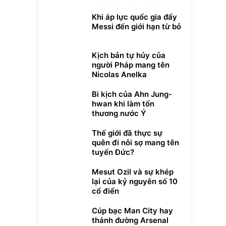
Khi áp lực quốc gia đẩy
Messi đến giới hạn từ bỏ
Kịch bản tự hủy của
người Pháp mang tên
Nicolas Anelka
Bi kịch của Ahn Jung-
hwan khi làm tổn
thương nước Ý
Thế giới đã thực sự
quên đi nỗi sợ mang tên
tuyển Đức?
t Bụi Lau
Vali Bamozo
Lót ghế ôtô, nâng
Mesut Ozil và sự khép
-001 -
Khung Nhôm
lưng chống nóng
lại của kỷ nguyên số 10
inh
9066 Size
giúp thoải mái
1.000.000
đ
đ
cổ điển
20/24/28 Cao Cấp
trong di chuyển
000
825.000
295.000
đ
đ
đ
Flash Sale
Đã bán nhiều
Cúp bạc Man City hay
thánh đường Arsenal