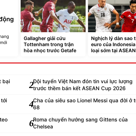
 động
 mang
Gallagher giải cứu
Nghịch lý dàn sao t
 mới
Tottenham trong trận
euro của Indonesia
hòa nhọc trước Getafe
loại sớm tại ASEA
 bại
Đội tuyển Việt Nam đón tin vui lực lượng
2
trước thềm bán kết ASEAN Cup 2026
tới
Cha của siêu sao Lionel Messi qua đời ở t
4
68
teo
Roma chuyển hướng sang Gittens của
6
Chelsea