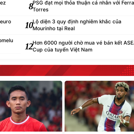
rez
PSG đạt mọi thỏa thuận cá nhân với Ferr
8
Torres
 euro
Lộ diện 3 quy định nghiêm khắc của
10
Mourinho tại Real
omelu
Hơn 6000 người chờ mua vé bán kết AS
12
Cup của tuyển Việt Nam