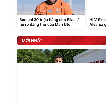
Bạo chi 30 triệu bảng cho Elias là
HLV Sime
rủi ro đáng thử của Man Utd
Alvarez 
MỚI NHẤT