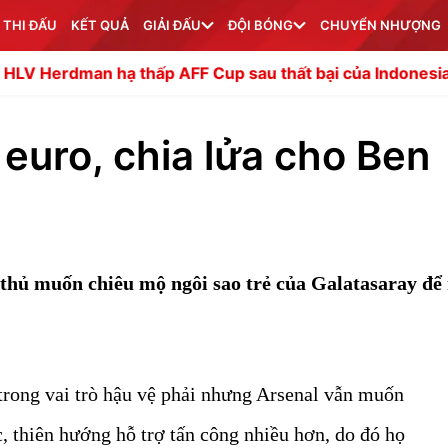
 THI ĐẤU
KẾT QUẢ
GIẢI ĐẤU
ĐỘI BÓNG
CHUYỂN NHƯỢNG
ấp AFF Cup sau thất bại của Indonesia
Hơn 6000 người
 euro, chia lửa cho Ben
thủ muốn chiêu mộ ngôi sao trẻ của Galatasaray để
trong vai trò hậu vệ phải nhưng Arsenal vẫn muốn
 thiên hướng hỗ trợ tấn công nhiều hơn, do đó họ