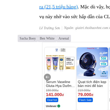
ra (21,5 triệu bảng)
. Mặc dù vậy, h
vụ này nhờ vào sức hấp dẫn của CL
Nguồn: giaitri.thoibaovhnt.com.
Lê Trường Sơn
Sacha Boey
Ben White
Arsenal
Serum Vaseline
Quạt tích điện kẹp
Gluta-Hya Dưỡng
bàn mini để bàn
Da Sáng Mịn Sau
150.000
219.000
đ
đ
7 Ngày
141.000
79.000
đ
đ
Deal hot
Flash Sale
Unilever