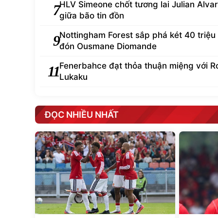
HLV Simeone chốt tương lai Julian Alva
7
giữa bão tin đồn
Nottingham Forest sắp phá két 40 triệu
9
đón Ousmane Diomande
Fenerbahce đạt thỏa thuận miệng với R
11
Lukaku
ĐỌC NHIỀU NHẤT