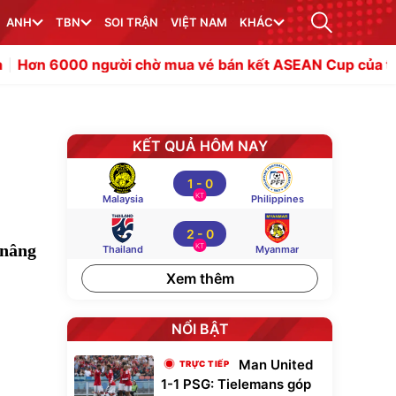
ANH
TBN
SOI TRẬN
VIỆT NAM
KHÁC
 chờ mua vé bán kết ASEAN Cup của tuyển Việt Nam
Lố
KẾT QUẢ HÔM NAY
1
-
0
KT
Malaysia
Philippines
2
-
0
 nâng
KT
Thailand
Myanmar
Xem thêm
NỔI BẬT
Man United
1-1 PSG: Tielemans góp