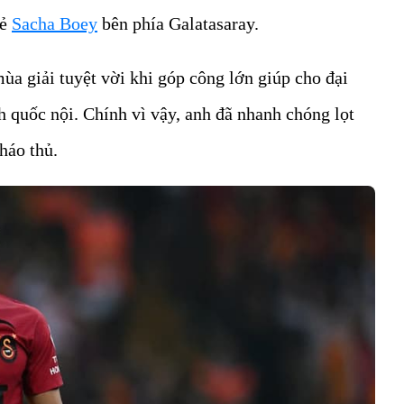
rẻ
Sacha Boey
bên phía Galatasaray.
ùa giải tuyệt vời khi góp công lớn giúp cho đại
 quốc nội. Chính vì vậy, anh đã nhanh chóng lọt
háo thủ.