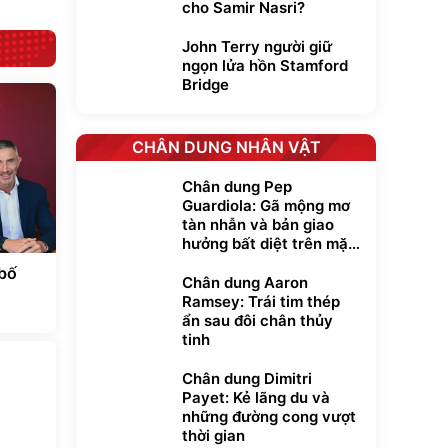
cho Samir Nasri?
John Terry người giữ
ngọn lửa hồn Stamford
Bridge
CHÂN DUNG NHÂN VẬT
Chân dung Pep
Guardiola: Gã mộng mơ
tàn nhẫn và bản giao
hưởng bất diệt trên mặt
cỏ xanh
bố
Chân dung Aaron
Ramsey: Trái tim thép
ẩn sau đôi chân thủy
tinh
Chân dung Dimitri
Payet: Kẻ lãng du và
những đường cong vượt
thời gian