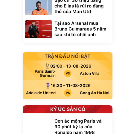
Bạo chi 30 triệu bảng
cho Elias là rủi ro đáng
thử của Man Utd
Tại sao Arsenal mua
Bruno Guimaraes 5 năm
sau khi từ chối anh
TRẬN ĐẤU NỔI BẬT
02:00 - 13-08-2026
Paris Saint-
Aston Villa
VS
Germain
16:30 - 11-08-2026
Adelaide United
Cong An Ha Noi
VS
KÝ ỨC SÂN CỎ
Cơn ác mộng Paris và
90 phút kỳ lạ của
Ronaldo năm 1998