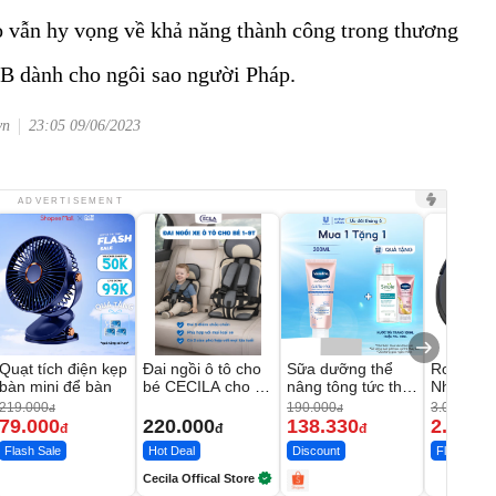
ọ vẫn hy vọng về khả năng thành công trong thương
B dành cho ngôi sao người Pháp.
vn
23:05 09/06/2023
ADVERTISEMENT
Quạt tích điện kẹp
Đai ngồi ô tô cho
Sữa dưỡng thể
Robot Hú
bàn mini để bàn
bé CECILA cho bé
nâng tông tức thì
Nhà - D2
1-9 tuổi
Vaseline Body
Thông M
219.000
190.000
3.000.000
đ
đ
79.000
220.000
138.330
2.200.
đ
đ
đ
Flash Sale
Hot Deal
Discount
Flash Sale
Cecila Offical Store