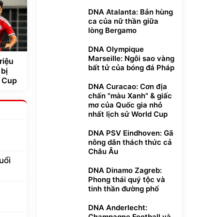
DNA Atalanta: Bản hùng
ca của nữ thần giữa
lòng Bergamo
DNA Olympique
Marseille: Ngôi sao vàng
riệu
bất tử của bóng đá Pháp
 bị
N Cup
DNA Curacao: Cơn địa
chấn "màu Xanh" & giấc
mơ của Quốc gia nhỏ
nhất lịch sử World Cup
DNA PSV Eindhoven: Gã
nông dân thách thức cả
Châu Âu
uổi
DNA Dinamo Zagreb:
Phong thái quý tộc và
tinh thần đường phố
DNA Anderlecht:
Champagne Football và