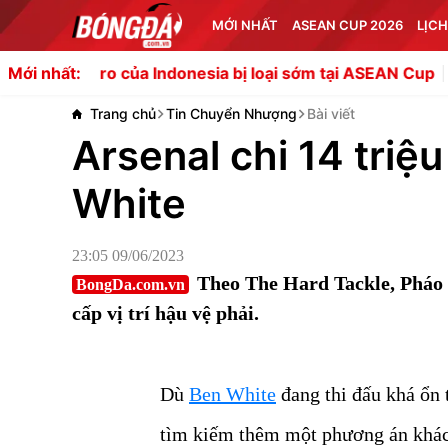
MỚI NHẤT
ASEAN CUP 2026
LỊCH
a Indonesia bị loại sớm tại ASEAN Cup
HLV Herdman hạ th
Mới nhất:
Trang chủ
Tin Chuyển Nhượng
Bài viết
Arsenal chi 14 triệu
White
23:05 09/06/2023
Theo The Hard Tackle, Pháo 
BongDa.com.vn
cấp vị trí hậu vệ phải.
Dù
Ben White
đang thi đấu khá ổn 
tìm kiếm thêm một phương án khác,