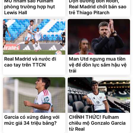
325.000
7.092.000
MU nhắm sao Fulham
Dọn đường đón Rodri,
đ
đ
phòng trường hợp hụt
Real Madrid chốt bán sao
Đã bán nhiều
Đang xem nhiều
Lewis Hall
trẻ Thiago Pitarch
G-FORCE VIETNA
Real Madrid và nước đi
Man Utd ngưng mua tiền
cao tay trên TTCN
vệ để dồn lực sắm hậu vệ
trái
Garcia có xứng đáng với
CHÍNH THỨC! Fulham
mức giá 34 triệu bảng?
chiêu mộ Gonzalo Garcia
từ Real