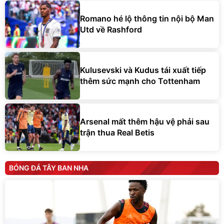
Romano hé lộ thông tin nội bộ Man
Utd về Rashford
Kulusevski và Kudus tái xuất tiếp
thêm sức mạnh cho Tottenham
Arsenal mất thêm hậu vệ phải sau
trận thua Real Betis
BÓNG ĐÁ TÂY BAN NHA