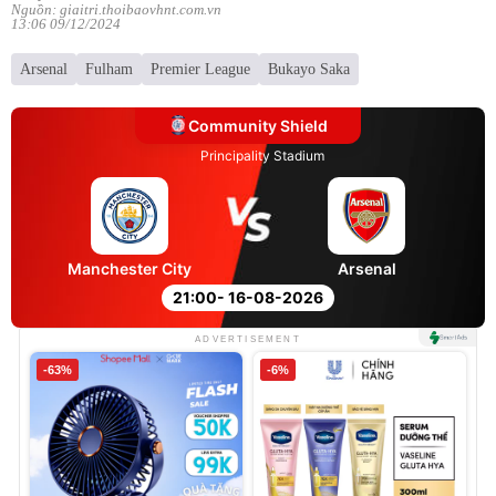
Nguồn: giaitri.thoibaovhnt.com.vn
13:06 09/12/2024
Arsenal
Fulham
Premier League
Bukayo Saka
Community Shield
Principality Stadium
Manchester City
Arsenal
21:00
- 16-08-2026
ADVERTISEMENT
-63%
-6%