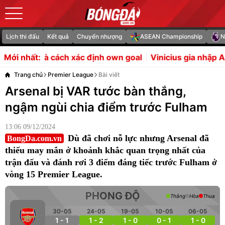
Lịch thi đấu
Kết quả
Chuyển nhượng
ASEAN Championship
N
ch xác định own goal
Vinicius gia nhập Arsenal sẽ là bản
Mới nhất:
Trang chủ
Premier League
Bài viết
Arsenal bị VAR tước bàn thắng,
ngậm ngùi chia điểm trước Fulham
13:06 09/12/2024
Dù đã chơi nỗ lực nhưng Arsenal đã
BongDa.com.vn
thiếu may mắn ở khoảnh khắc quan trọng nhất của
trận đấu và đánh rơi 3 điểm đáng tiếc trước Fulham ở
vòng 15 Premier League.
PHONG ĐỘ
Thắng
Hòa
Thua
30-05
24-05
19-05
10-05
06-05
1 - 1
1 - 2
1 - 0
0 - 1
1 - 0