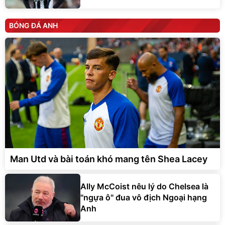
BÓNG ĐÁ ANH
Man Utd và bài toán khó mang tên Shea Lacey
Ally McCoist nêu lý do Chelsea là
"ngựa ô" đua vô địch Ngoại hạng
Anh