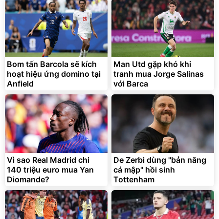
Bom tấn Barcola sẽ kích
Man Utd gặp khó khi
hoạt hiệu ứng domino tại
tranh mua Jorge Salinas
Anfield
với Barca
Vì sao Real Madrid chi
De Zerbi dùng ''bản năng
140 triệu euro mua Yan
cá mập'' hồi sinh
Diomande?
Tottenham