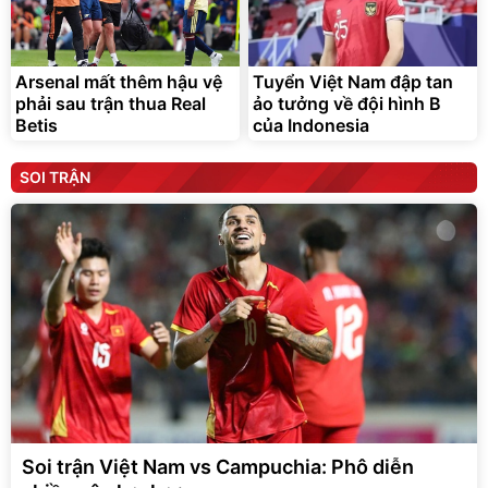
Arsenal mất thêm hậu vệ
Tuyển Việt Nam đập tan
phải sau trận thua Real
ảo tưởng về đội hình B
Betis
của Indonesia
SOI TRẬN
Soi trận Việt Nam vs Campuchia: Phô diễn