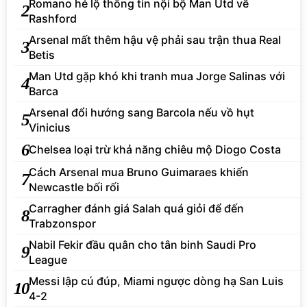
Romano hé lộ thông tin nội bộ Man Utd về
2
Rashford
Arsenal mất thêm hậu vệ phải sau trận thua Real
3
Betis
Man Utd gặp khó khi tranh mua Jorge Salinas với
4
Barca
Arsenal đổi hướng sang Barcola nếu vồ hụt
5
Vinicius
6
Chelsea loại trừ khả năng chiêu mộ Diogo Costa
Cách Arsenal mua Bruno Guimaraes khiến
7
Newcastle bối rối
Carragher đánh giá Salah quá giỏi để đến
8
Trabzonspor
Nabil Fekir đầu quân cho tân binh Saudi Pro
9
League
Messi lập cú đúp, Miami ngược dòng hạ San Luis
10
4-2