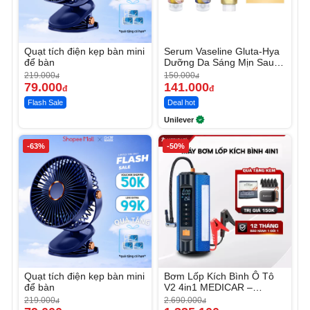
Quạt tích điện kẹp bàn mini
Serum Vaseline Gluta-Hya
để bàn
Dưỡng Da Sáng Mịn Sau 7
Ngày
219.000
150.000
đ
đ
79.000
141.000
đ
đ
Flash Sale
Deal hot
Unilever
-63%
-50%
Quạt tích điện kẹp bàn mini
Bơm Lốp Kích Bình Ô Tô
để bàn
V2 4in1 MEDICAR –
12.000mAh
219.000
2.690.000
đ
đ