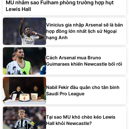
MU nhắm sao Fulham phòng trường hợp hụt
Lewis Hall
Vinicius gia nhập Arsenal sẽ là bản
hợp đồng lớn nhất lịch sử Ngoại
hạng Anh
Cách Arsenal mua Bruno
Guimaraes khiến Newcastle bối rối
Nabil Fekir đầu quân cho tân binh
Saudi Pro League
Tại sao MU khó chèo kéo Lewis
Hall khỏi Newcastle?