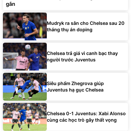
gắn
Mudryk ra sân cho Chelsea sau 20
tháng thụ án doping
Chelsea trả giá vì canh bạc thay
người trước Juventus
Siêu phẩm Zhegrova giúp
Juventus hạ gục Chelsea
Chelsea 0-1 Juventus: Xabi Alonso
cùng các học trò gây thất vọng