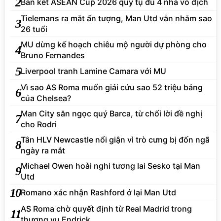
2
Bán kết ASEAN Cup 2026 quy tụ đủ 4 nhà vô địch
Tielemans ra mắt ấn tượng, Man Utd vẫn nhắm sao
3
26 tuổi
MU dừng kế hoạch chiêu mộ người dự phòng cho
4
Bruno Fernandes
5
Liverpool tranh Lamine Camara với MU
Vì sao AS Roma muốn giải cứu sao 52 triệu bảng
6
của Chelsea?
Man City săn ngọc quý Barca, từ chối lời đề nghị
7
cho Rodri
Tân HLV Newcastle nổi giận vì trò cưng bị đốn ngã
8
ngày ra mắt
Michael Owen hoài nghi tương lai Sesko tại Man
9
Utd
10
Romano xác nhận Rashford ở lại Man Utd
AS Roma chờ quyết định từ Real Madrid trong
11
thương vụ Endrick