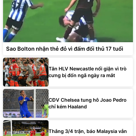
Sao Bolton nhận thẻ đỏ vì đấm đối thủ 17 tuổi
Tân HLV Newcastle nổi giận vì trò
cưng bị đốn ngã ngày ra mắt
CĐV Chelsea tung hô Joao Pedro
chỉ kém Haaland
Thắng 3/4 trận, báo Malaysia vẫn