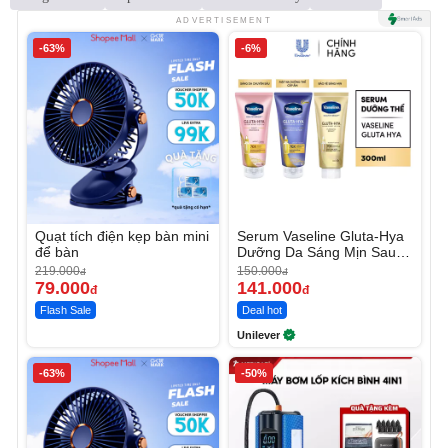
ADVERTISEMENT
-63%
-6%
Quạt tích điện kẹp bàn mini
Serum Vaseline Gluta-Hya
để bàn
Dưỡng Da Sáng Mịn Sau 7
Ngày
219.000
150.000
đ
đ
79.000
141.000
đ
đ
Flash Sale
Deal hot
Unilever
-63%
-50%