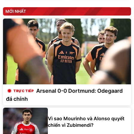
MỚI NHẤT
Arsenal 0-0 Dortmund: Odegaard
đá chính
Vì sao Mourinho và Alonso quyết
chiến vì Zubimendi?