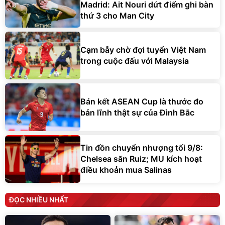
Madrid: Ait Nouri dứt điểm ghi bàn
thứ 3 cho Man City
Cạm bẫy chờ đợi tuyển Việt Nam
trong cuộc đấu với Malaysia
Bán kết ASEAN Cup là thước đo
bản lĩnh thật sự của Đình Bắc
Tin đồn chuyển nhượng tối 9/8:
Chelsea săn Ruiz; MU kích hoạt
điều khoản mua Salinas
ĐỌC NHIỀU NHẤT