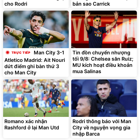
cho Rodri
bản sao Carrick
Bạt phủ xe ô tô cao cấp,
Xe đạp điện trợ lực G-
tráng nhôm 03 lớp
Force C14 gấp gọn bỏ cốp
tiện lợi
392.000
9.900.000
đ
đ
325.000
7.092.000
đ
Tin đồn chuyển nhượng
đ
Man City 3-1
tối 9/8: Chelsea săn Ruiz;
Đã bán nhiều
Đang xem nhiều
Atletico Madrid: Ait Nouri
MU kích hoạt điều khoản
dứt điểm ghi bàn thứ 3
G-FORCE VIETNA
mua Salinas
cho Man City
Romano xác nhận
Rodri thông báo với Man
Rashford ở lại Man Utd
City về nguyện vọng gia
nhập Barca