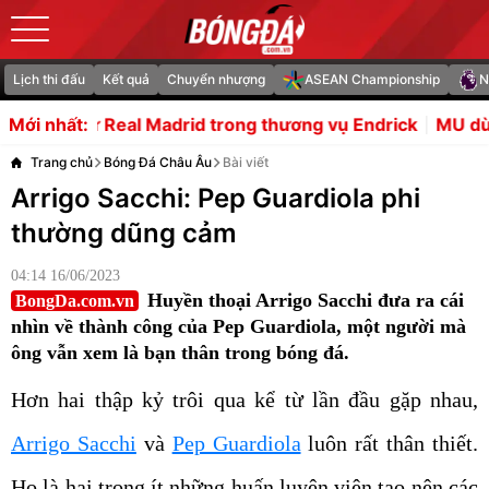
Lịch thi đấu
Kết quả
Chuyển nhượng
ASEAN Championship
N
drid trong thương vụ Endrick
MU dừng kế hoạch chiêu 
Mới nhất:
Trang chủ
Bóng Đá Châu Âu
Bài viết
Arrigo Sacchi: Pep Guardiola phi
thường dũng cảm
04:14 16/06/2023
Huyền thoại Arrigo Sacchi đưa ra cái
BongDa.com.vn
nhìn về thành công của Pep Guardiola, một người mà
ông vẫn xem là bạn thân trong bóng đá.
Hơn hai thập kỷ trôi qua kể từ lần đầu gặp nhau,
Arrigo Sacchi
và
Pep Guardiola
luôn rất thân thiết.
Họ là hai trong ít những huấn luyện viên tạo nên các