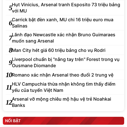
Hụt Vinicius, Arsenal tranh Esposito 73 triệu bảng
5
với MU
Carrick bật đèn xanh, MU chi 16 triệu euro mua
6
Salinas
Lãnh đạo Newcastle xác nhận Bruno Guimaraes
7
muốn sang Arsenal
8
Man City hét giá 60 triệu bảng cho vụ Rodri
Liverpool chuẩn bị "nẫng tay trên" Forest trong vụ
9
Ousmane Diomande
10
Romano xác nhận Arsenal theo đuổi 2 trung vệ
HLV Campuchia thừa nhận không tìm thấy điểm
11
yếu của tuyển Việt Nam
Arsenal vỡ mộng chiêu mộ hậu vệ trẻ Noahkai
12
Banks
NỔI BẬT