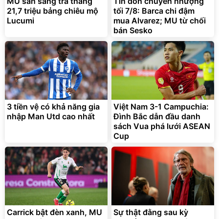
MU sẵn sàng trả thẳng
Tin đồn chuyển nhượng
21,7 triệu bảng chiêu mộ
tối 7/8: Barca chi đậm
Lucumi
mua Alvarez; MU từ chối
bán Sesko
3 tiền vệ có khả năng gia
Việt Nam 3-1 Campuchia:
nhập Man Utd cao nhất
Đình Bắc dẫn đầu danh
sách Vua phá lưới ASEAN
Cup
Carrick bật đèn xanh, MU
Sự thật đằng sau kỳ