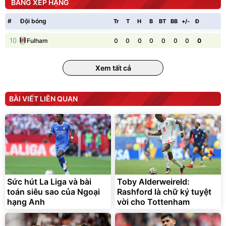
BẢNG XẾP HẠNG
#
Đội bóng
Tr
T
H
B
BT
BB
+/-
Đ
P
10
0
0
0
0
0
0
0
0
Fulham
Xem tất cả
BÀI VIẾT LIÊN QUAN
Sức hút La Liga và bài
Toby Alderweireld:
toán siêu sao của Ngoại
Rashford là chữ ký tuyệt
hạng Anh
vời cho Tottenham