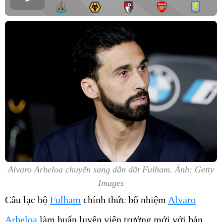
Alvaro Arbeloa chuyển sang dẫn dắt Fulham. Ảnh: Getty
Images
Câu lạc bộ
Fulham
chính thức bổ nhiệm
Alvaro
Arbeloa
làm huấn luyện viên trưởng mới với bản