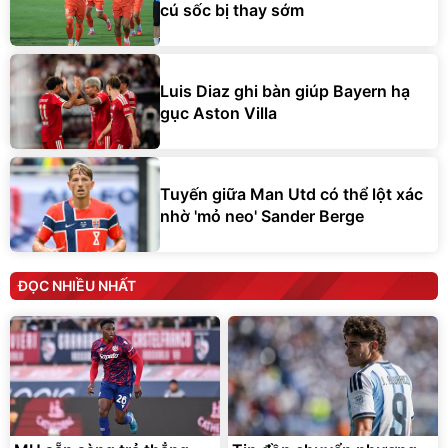
cú sốc bị thay sớm
Luis Diaz ghi bàn giúp Bayern hạ
gục Aston Villa
Tuyến giữa Man Utd có thể lột xác
nhờ 'mỏ neo' Sander Berge
ĐỌC NHIỀU NHẤT