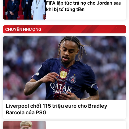
FIFA lập tức trả nợ cho Jordan sau
khi bị tố tống tiền
CHUYỂN NHƯỢNG
Liverpool chốt 115 triệu euro cho Bradley
Barcola của PSG