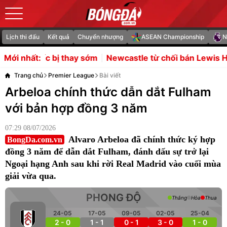
Lịch thi đấu
Kết quả
Chuyển nhượng
ASEAN Championship
N
hay sớm
Newcastle từ chối bán Lewis Hall, MU lo khủng h
Mới nhất:
Trang chủ
Premier League
Bài viết
Arbeloa chính thức dẫn dắt Fulham
với bản hợp đồng 3 năm
07:29 08/07/2026
Alvaro Arbeloa đã chính thức ký hợp
BongDa.com.vn
đồng 3 năm để dẫn dắt Fulham, đánh dấu sự trở lại
Ngoại hạng Anh sau khi rời Real Madrid vào cuối mùa
giải vừa qua.
PHONG ĐỘ
Thắng
Hòa
Thua
24-05
17-05
09-05
02-05
25-04
2 - 0
1 - 1
0 - 1
3 - 0
1 - 0