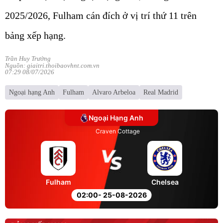
2025/2026, Fulham cán đích ở vị trí thứ 11 trên
bảng xếp hạng.
Trần Huy Trưởng
Nguồn: giaitri.thoibaovhnt.com.vn
07:29 08/07/2026
Ngoại hạng Anh
Fulham
Alvaro Arbeloa
Real Madrid
Ngoại Hạng Anh
Craven Cottage
Fulham
Chelsea
02:00
- 25-08-2026