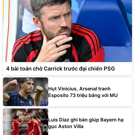
4 bài toán chờ Carrick trước đại chiến PSG
Hụt Vinicius, Arsenal tranh
Esposito 73 triệu bảng với MU
Luis Diaz ghi bàn giúp Bayern hạ
gục Aston Villa