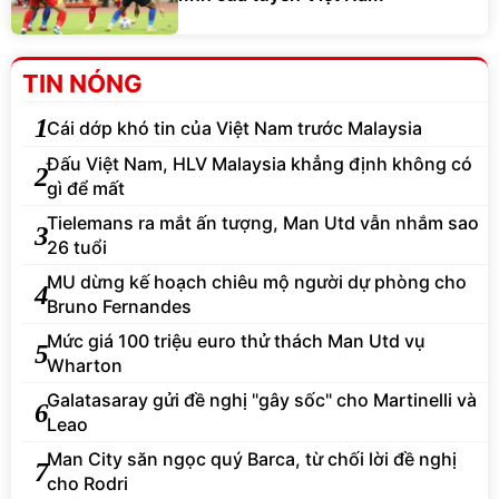
TIN NÓNG
1
Cái dớp khó tin của Việt Nam trước Malaysia
Đấu Việt Nam, HLV Malaysia khẳng định không có
2
gì để mất
Tielemans ra mắt ấn tượng, Man Utd vẫn nhắm sao
3
26 tuổi
MU dừng kế hoạch chiêu mộ người dự phòng cho
4
Bruno Fernandes
Mức giá 100 triệu euro thử thách Man Utd vụ
5
Wharton
Galatasaray gửi đề nghị "gây sốc" cho Martinelli và
6
Leao
Man City săn ngọc quý Barca, từ chối lời đề nghị
7
cho Rodri