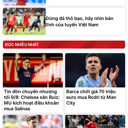
Đừng đá thô bạo, hãy nhìn bản
lĩnh của tuyển Việt Nam
ĐỌC NHIỀU NHẤT
Tin đồn chuyển nhượng
Barca chốt giá 70 triệu
tối 9/8: Chelsea săn Ruiz;
euro mua Rodri từ Man
MU kích hoạt điều khoản
City
mua Salinas