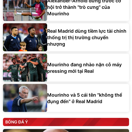
Alexander-Arnold đứng trước cơ
hội trở thành ''trò cưng'' của
Mourinho
Real Madrid dùng tiềm lực tài chính
thống trị thị trường chuyển
nhượng
Mourinho đang nhào nặn cỗ máy
pressing mới tại Real
Mourinho và 5 cái tên "không thể
đụng đến" ở Real Madrid
BÓNG ĐÁ Ý