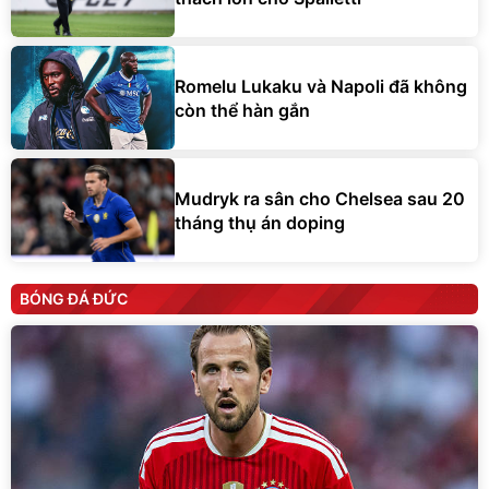
Romelu Lukaku và Napoli đã không
còn thể hàn gắn
Mudryk ra sân cho Chelsea sau 20
tháng thụ án doping
BÓNG ĐÁ ĐỨC