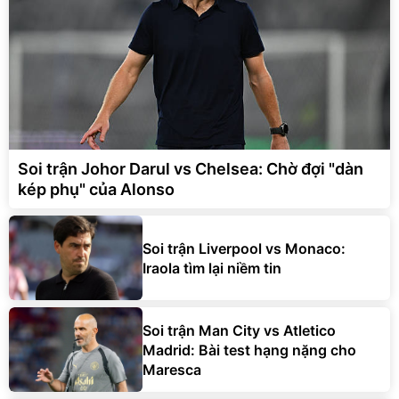
Soi trận Johor Darul vs Chelsea: Chờ đợi "dàn
kép phụ" của Alonso
Soi trận Liverpool vs Monaco:
Iraola tìm lại niềm tin
Soi trận Man City vs Atletico
Madrid: Bài test hạng nặng cho
Maresca