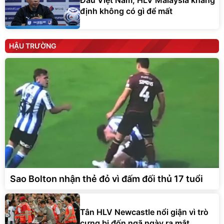
định không có gì để mất
HẬU TRƯỜNG
Sao Bolton nhận thẻ đỏ vì đấm đối thủ 17 tuổi
Tân HLV Newcastle nổi giận vì trò
cưng bị đốn ngã ngày ra mắt