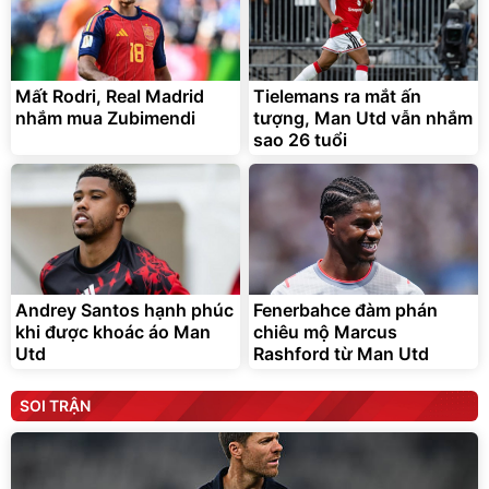
Mất Rodri, Real Madrid
Tielemans ra mắt ấn
nhắm mua Zubimendi
tượng, Man Utd vẫn nhắm
sao 26 tuổi
Andrey Santos hạnh phúc
Fenerbahce đàm phán
khi được khoác áo Man
chiêu mộ Marcus
Utd
Rashford từ Man Utd
SOI TRẬN