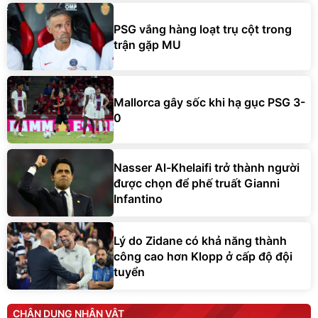
PSG vắng hàng loạt trụ cột trong
trận gặp MU
Mallorca gây sốc khi hạ gục PSG 3-
0
Nasser Al-Khelaifi trở thành người
được chọn để phế truất Gianni
Infantino
Lý do Zidane có khả năng thành
công cao hơn Klopp ở cấp độ đội
tuyển
CHÂN DUNG NHÂN VẬT