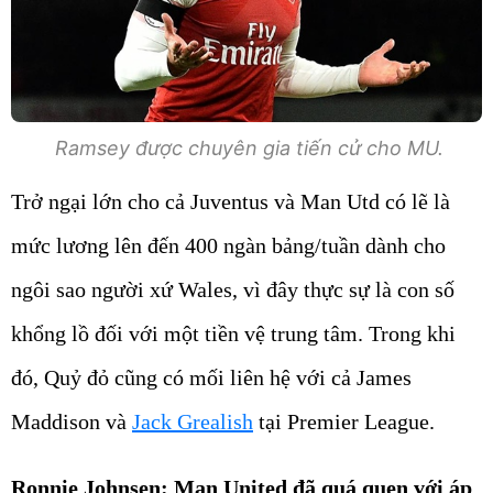
Ramsey được chuyên gia tiến cử cho MU.
Trở ngại lớn cho cả Juventus và Man Utd có lẽ là
mức lương lên đến 400 ngàn bảng/tuần dành cho
ngôi sao người xứ Wales, vì đây thực sự là con số
khổng lồ đối với một tiền vệ trung tâm. Trong khi
đó, Quỷ đỏ cũng có mối liên hệ với cả James
Maddison và
Jack Grealish
tại Premier League.
Ronnie Johnsen: Man United đã quá quen với áp