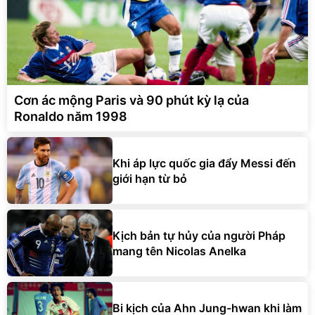
Cơn ác mộng Paris và 90 phút kỳ lạ của
Ronaldo năm 1998
Khi áp lực quốc gia đẩy Messi đến
giới hạn từ bỏ
Kịch bản tự hủy của người Pháp
mang tên Nicolas Anelka
Bi kịch của Ahn Jung-hwan khi làm