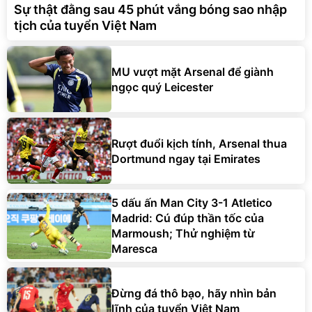
Sự thật đằng sau 45 phút vắng bóng sao nhập
tịch của tuyển Việt Nam
MU vượt mặt Arsenal để giành
ngọc quý Leicester
Rượt đuổi kịch tính, Arsenal thua
Dortmund ngay tại Emirates
5 dấu ấn Man City 3-1 Atletico
Madrid: Cú đúp thần tốc của
Marmoush; Thử nghiệm từ
Maresca
Đừng đá thô bạo, hãy nhìn bản
lĩnh của tuyển Việt Nam