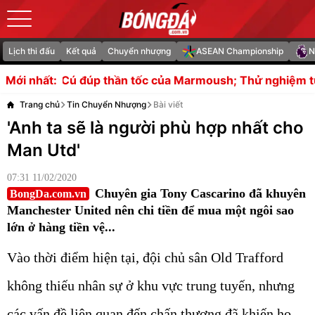
Lịch thi đấu
Kết quả
Chuyển nhượng
ASEAN Championship
N
 thần tốc của Marmoush; Thử nghiệm từ Maresca
Simeone
Mới nhất:
Trang chủ
Tin Chuyển Nhượng
Bài viết
'Anh ta sẽ là người phù hợp nhất cho
Man Utd'
07:31 11/02/2020
Chuyên gia Tony Cascarino đã khuyên
BongDa.com.vn
Manchester United nên chi tiền để mua một ngôi sao
lớn ở hàng tiền vệ...
Vào thời điểm hiện tại, đội chủ sân Old Trafford
không thiếu nhân sự ở khu vực trung tuyến, nhưng
các vấn đề liên quan đến chấn thương đã khiến họ