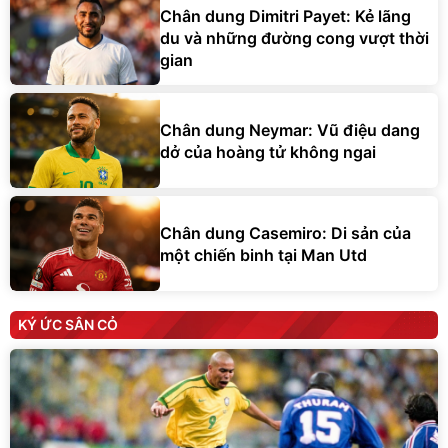
Chân dung Dimitri Payet: Kẻ lãng
du và những đường cong vượt thời
gian
Chân dung Neymar: Vũ điệu dang
dở của hoàng tử không ngai
Chân dung Casemiro: Di sản của
một chiến binh tại Man Utd
KÝ ỨC SÂN CỎ