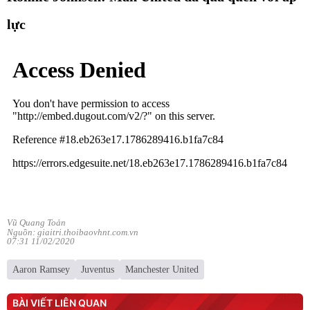
lực
Vũ Quang Toản
Nguồn: giaitri.thoibaovhnt.com.vn
07:31 11/02/2020
Aaron Ramsey
Juventus
Manchester United
BÀI VIẾT LIÊN QUAN