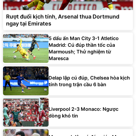
Rượt đuổi kịch tính, Arsenal thua Dortmund
ngay tại Emirates
5 dấu ấn Man City 3-1 Atletico
Madrid: Cú đúp thần tốc của
Marmoush; Thử nghiệm từ
Maresca
Delap lập cú đúp, Chelsea hòa kịch
tính trong trận cầu 6 bàn
Liverpool 2-3 Monaco: Ngược
dòng khó tin