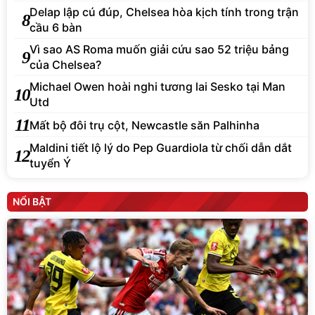
Delap lập cú đúp, Chelsea hòa kịch tính trong trận
8
cầu 6 bàn
Vì sao AS Roma muốn giải cứu sao 52 triệu bảng
9
của Chelsea?
Michael Owen hoài nghi tương lai Sesko tại Man
10
Utd
11
Mất bộ đôi trụ cột, Newcastle săn Palhinha
Maldini tiết lộ lý do Pep Guardiola từ chối dẫn dắt
12
tuyển Ý
NỔI BẬT