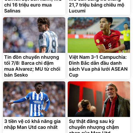
chi 16 triệu euro mua
21,7 triệu bảng chiêu mộ
Salinas
Lucumi
Tin đồn chuyển nhượng
Việt Nam 3-1 Campuchia:
tối 7/8: Barca chi đậm
Đình Bắc dẫn đầu danh
mua Alvarez; MU từ chối
sách Vua phá lưới ASEAN
bán Sesko
Cup
3 tiền vệ có khả năng gia
Sự thật đằng sau kỳ
nhập Man Utd cao nhất
chuyển nhượng chậm
chạp của Man Utd