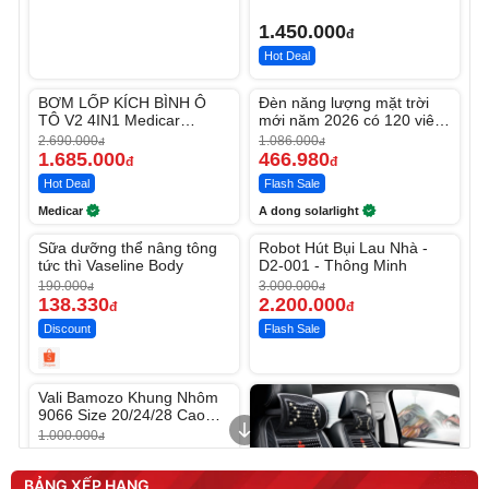
Phối Màu
1.450.000
đ
Hot Deal
Unmute
Unmute
BƠM LỐP KÍCH BÌNH Ô
Đèn năng lượng mặt trời
-37%
-56%
TÔ V2 4IN1 Medicar
mới năm 2026 có 120 viên
12.000mAh
LED lớn
2.690.000
1.086.000
đ
đ
1.685.000
466.980
đ
đ
Hot Deal
Flash Sale
Medicar
A dong solarlight
Unmute
Unmute
Sữa dưỡng thể nâng tông
Robot Hút Bụi Lau Nhà -
-27%
-26%
tức thì Vaseline Body
D2-001 - Thông Minh
190.000
3.000.000
đ
đ
138.330
2.200.000
đ
đ
Discount
Flash Sale
Unmute
Vali Bamozo Khung Nhôm
9066 Size 20/24/28 Cao
Cấp
1.000.000
đ
825.000
đ
Flash Sale
BẢNG XẾP HẠNG