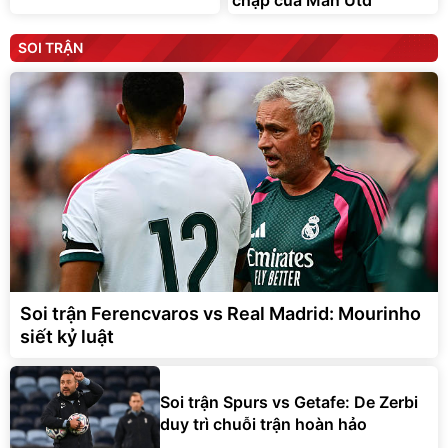
SOI TRẬN
Soi trận Ferencvaros vs Real Madrid: Mourinho
siết kỷ luật
Soi trận Spurs vs Getafe: De Zerbi
duy trì chuỗi trận hoàn hảo