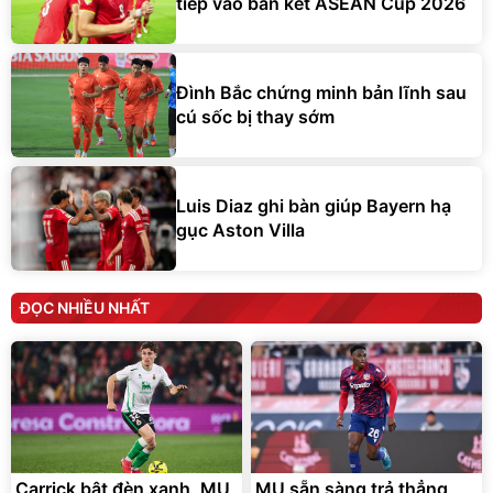
tiếp vào bán kết ASEAN Cup 2026
Đình Bắc chứng minh bản lĩnh sau
cú sốc bị thay sớm
Luis Diaz ghi bàn giúp Bayern hạ
gục Aston Villa
ĐỌC NHIỀU NHẤT
Carrick bật đèn xanh, MU
MU sẵn sàng trả thẳng