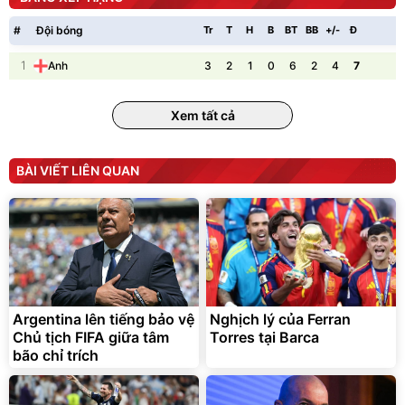
#
Đội bóng
Tr
T
H
B
BT
BB
+/-
Đ
P
1
3
2
1
0
6
2
4
7
Anh
Lót ghế ôtô, nâng lưng
chống nóng giúp thoải mái
Xem tất cả
trong di chuyển
295.000
đ
Đã bán nhiều
BÀI VIẾT LIÊN QUAN
Argentina lên tiếng bảo vệ
Nghịch lý của Ferran
Chủ tịch FIFA giữa tâm
Torres tại Barca
bão chỉ trích