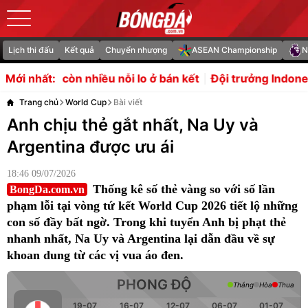
Lịch thi đấu
Kết quả
Chuyển nhượng
ASEAN Championship
N
ều nỗi lo ở bán kết
Đội trưởng Indonesia: "Tôi xin lỗi"
L
Mới nhất:
Trang chủ
World Cup
Bài viết
Anh chịu thẻ gắt nhất, Na Uy và
Argentina được ưu ái
18:46 09/07/2026
Thống kê số thẻ vàng so với số lần
BongDa.com.vn
phạm lỗi tại vòng tứ kết World Cup 2026 tiết lộ những
con số đầy bất ngờ. Trong khi tuyển Anh bị phạt thẻ
nhanh nhất, Na Uy và Argentina lại dẫn đầu về sự
khoan dung từ các vị vua áo đen.
PHONG ĐỘ
Thắng
Hòa
Thua
19-07
16-07
12-07
06-07
01-07