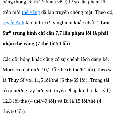
bảng thống kê từ Tribuna về tỷ lệ số lần phạm lỗi
trên mỗi
thẻ vàng
đã lan truyền chóng mặt. Theo đó,
tuyển Anh
là đội bị xử lý nghiêm khắc nhất.
"Tam
Sư" trung bình chỉ cần 7,7 lần phạm lỗi là phải
nhận thẻ vàng (7 thẻ từ 54 lỗi)
.
Các đội bóng khác cũng có sự chênh lệch đáng kể.
Morocco đạt mức 10,2 lỗi/thẻ (6 thẻ/61 lỗi), theo sát
là Thụy Sĩ với 11,5 lỗi/thẻ (6 thẻ/69 lỗi). Trọng tài
tỏ ra nương tay hơn với tuyển Pháp khi họ đạt tỷ lệ
12,3 lỗi/thẻ (4 thẻ/49 lỗi) và Bỉ là 15 lỗi/thẻ (4
thẻ/60 lỗi).