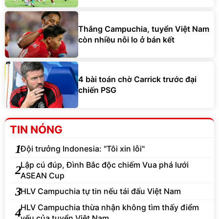
Thắng Campuchia, tuyển Việt Nam
còn nhiều nỗi lo ở bán kết
4 bài toán chờ Carrick trước đại
chiến PSG
TIN NÓNG
1
Đội trưởng Indonesia: "Tôi xin lỗi"
Lập cú đúp, Đình Bắc độc chiếm Vua phá lưới
2
ASEAN Cup
3
HLV Campuchia tự tin nếu tái đấu Việt Nam
HLV Campuchia thừa nhận không tìm thấy điểm
4
yếu của tuyển Việt Nam