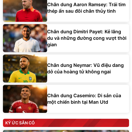
Chân dung Aaron Ramsey: Trái tim
thép ẩn sau đôi chân thủy tinh
Chân dung Dimitri Payet: Kẻ lãng
du và những đường cong vượt thời
gian
Chân dung Neymar: Vũ điệu dang
dở của hoàng tử không ngai
Chân dung Casemiro: Di sản của
một chiến binh tại Man Utd
KÝ ỨC SÂN CỎ