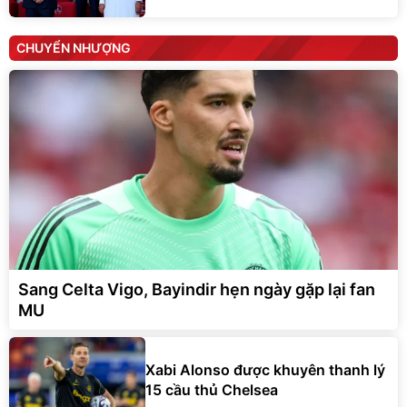
CHUYỂN NHƯỢNG
Sang Celta Vigo, Bayindir hẹn ngày gặp lại fan
MU
Xabi Alonso được khuyên thanh lý
15 cầu thủ Chelsea