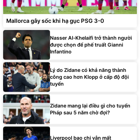
Mallorca gây sốc khi hạ gục PSG 3-0
Nasser Al-Khelaifi trở thành người
được chọn để phế truất Gianni
Infantino
Lý do Zidane có khả năng thành
công cao hơn Klopp ở cấp độ đội
tuyển
Zidane mang lại điều gì cho tuyển
Pháp sau 5 năm chờ đợi?
Liverpool bạo chi vẫn mất