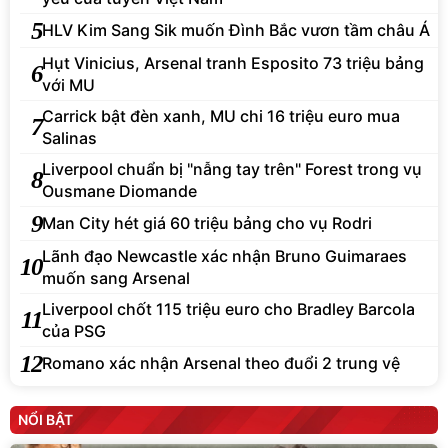
5
HLV Kim Sang Sik muốn Đình Bắc vươn tầm châu Á
Hụt Vinicius, Arsenal tranh Esposito 73 triệu bảng
6
với MU
Carrick bật đèn xanh, MU chi 16 triệu euro mua
7
Salinas
Liverpool chuẩn bị "nẫng tay trên" Forest trong vụ
8
Ousmane Diomande
9
Man City hét giá 60 triệu bảng cho vụ Rodri
Lãnh đạo Newcastle xác nhận Bruno Guimaraes
10
muốn sang Arsenal
Liverpool chốt 115 triệu euro cho Bradley Barcola
11
của PSG
12
Romano xác nhận Arsenal theo đuổi 2 trung vệ
NỔI BẬT