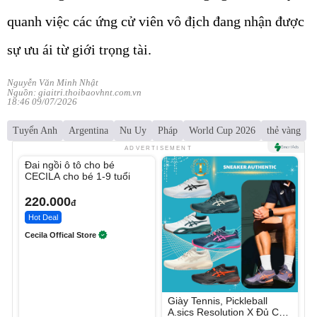
quanh việc các ứng cử viên vô địch đang nhận được
sự ưu ái từ giới trọng tài.
Nguyễn Văn Minh Nhật
Nguồn: giaitri.thoibaovhnt.com.vn
18:46 09/07/2026
Tuyển Anh
Argentina
Nu Uy
Pháp
World Cup 2026
thẻ vàng
Unmute
ADVERTISEMENT
Đai ngồi ô tô cho bé
CECILA cho bé 1-9 tuổi
220.000
đ
Hot Deal
Cecila Offical Store
Giày Tennis, Pickleball
A.sics Resolution X Đủ Các