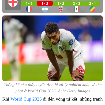
4 - 6
1 - 2
1 - 2
2 - 3
2 - 1
Thống kê cho thấy tuyển Anh bị xử lý nghiêm khắc về thẻ
phạt ở World Cup 2026. Ảnh: Getty Images
Khi
World Cup 2026
đi đến vòng tứ kết, những tranh