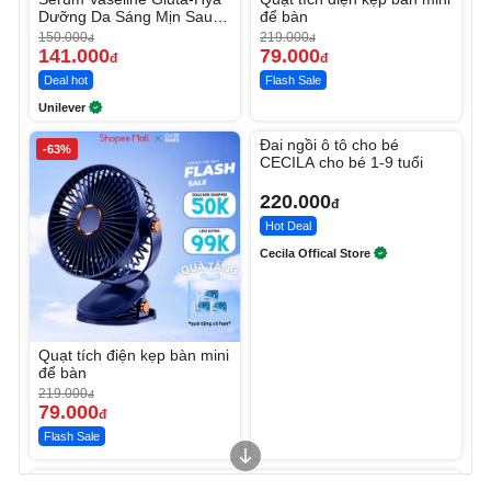
Dưỡng Da Sáng Mịn Sau 7
để bàn
Ngày
150.000
219.000
đ
đ
141.000
79.000
đ
đ
Deal hot
Flash Sale
Unilever
Unmute
Đai ngồi ô tô cho bé
-63%
CECILA cho bé 1-9 tuổi
220.000
đ
Hot Deal
Cecila Offical Store
Quạt tích điện kẹp bàn mini
để bàn
219.000
đ
79.000
đ
Flash Sale
Unmute
Unmute
Sữa dưỡng thể nâng tông
Robot Hút Bụi Lau Nhà -