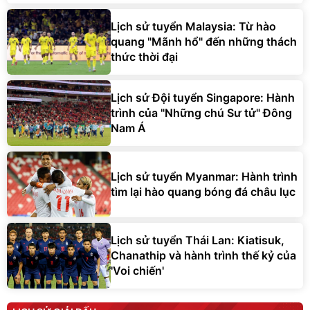
Lịch sử tuyển Malaysia: Từ hào
quang "Mãnh hổ" đến những thách
thức thời đại
Lịch sử Đội tuyển Singapore: Hành
trình của "Những chú Sư tử" Đông
Nam Á
Lịch sử tuyển Myanmar: Hành trình
tìm lại hào quang bóng đá châu lục
Lịch sử tuyển Thái Lan: Kiatisuk,
Chanathip và hành trình thế kỷ của
'Voi chiến'