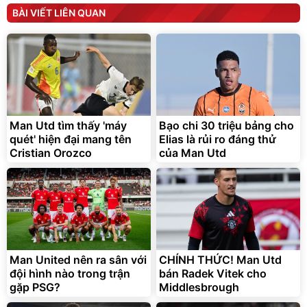
tức thì Vaseline Body
D2-001 - Thông Minh
BÀI VIẾT LIÊN QUAN
190.000
3.000.000
đ
đ
138.330
2.200.000
đ
đ
Discount
Flash Sale
Unmute
Vali Bamozo Khung Nhôm
9066 Size 20/24/28 Cao
Cấp
1.000.000
đ
825.000
Man Utd tìm thấy 'máy
Bạo chi 30 triệu bảng cho
đ
quét' hiện đại mang tên
Elias là rủi ro đáng thử
Flash Sale
Cristian Orozco
của Man Utd
Lót ghế ôtô, nâng lưng
chống nóng giúp thoải mái
trong di chuyển
295.000
Man United nên ra sân với
CHÍNH THỨC! Man Utd
đ
đội hình nào trong trận
bán Radek Vitek cho
Đã bán nhiều
gặp PSG?
Middlesbrough