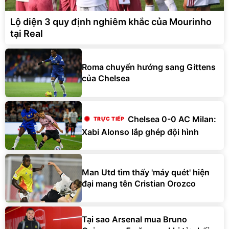
Lộ diện 3 quy định nghiêm khắc của Mourinho
tại Real
Roma chuyển hướng sang Gittens
của Chelsea
Chelsea 0-0 AC Milan:
Xabi Alonso lắp ghép đội hình
Man Utd tìm thấy 'máy quét' hiện
đại mang tên Cristian Orozco
Tại sao Arsenal mua Bruno