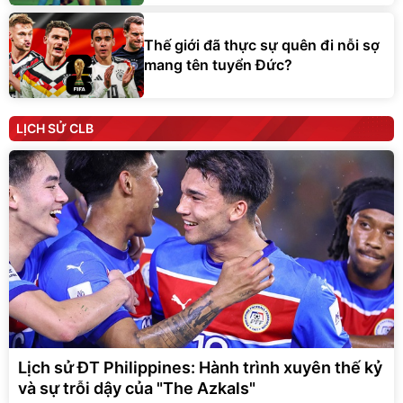
Thế giới đã thực sự quên đi nỗi sợ
mang tên tuyển Đức?
LỊCH SỬ CLB
Lịch sử ĐT Philippines: Hành trình xuyên thế kỷ
và sự trỗi dậy của "The Azkals"