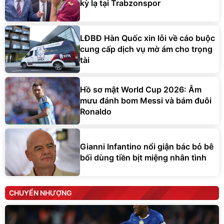
kỳ lạ tại Trabzonspor
LĐBĐ Hàn Quốc xin lỗi về cáo buộc
cung cấp dịch vụ mờ ám cho trọng
tài
Hồ sơ mật World Cup 2026: Âm
mưu đánh bom Messi và bám đuôi
Ronaldo
Gianni Infantino nổi giận bác bỏ bê
bối dùng tiền bịt miệng nhân tình
CHUYỂN NHƯỢNG