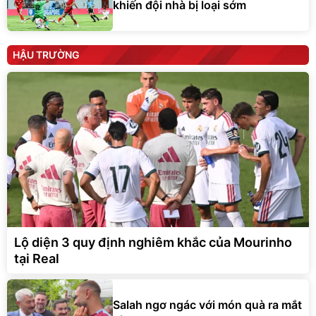
khiến đội nhà bị loại sớm
HẬU TRƯỜNG
Lộ diện 3 quy định nghiêm khắc của Mourinho
tại Real
Salah ngơ ngác với món quà ra mắt