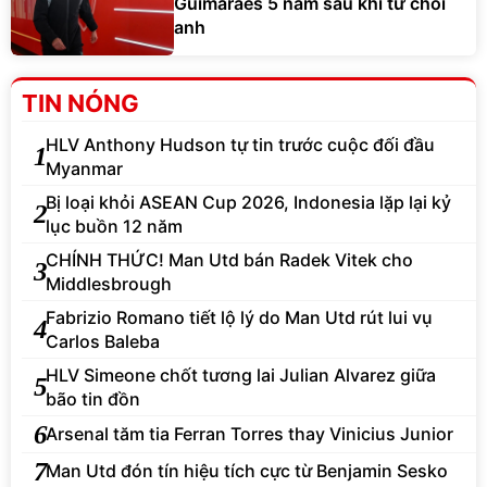
Guimaraes 5 năm sau khi từ chối
anh
TIN NÓNG
HLV Anthony Hudson tự tin trước cuộc đối đầu
1
Myanmar
Bị loại khỏi ASEAN Cup 2026, Indonesia lặp lại kỷ
2
lục buồn 12 năm
CHÍNH THỨC! Man Utd bán Radek Vitek cho
3
Middlesbrough
Fabrizio Romano tiết lộ lý do Man Utd rút lui vụ
4
Carlos Baleba
HLV Simeone chốt tương lai Julian Alvarez giữa
5
bão tin đồn
6
Arsenal tăm tia Ferran Torres thay Vinicius Junior
7
Man Utd đón tín hiệu tích cực từ Benjamin Sesko