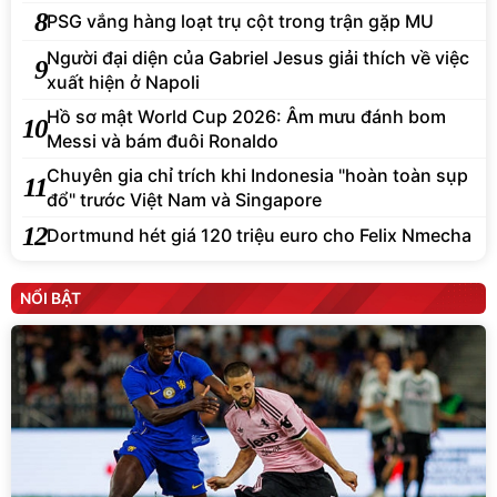
8
PSG vắng hàng loạt trụ cột trong trận gặp MU
Người đại diện của Gabriel Jesus giải thích về việc
9
xuất hiện ở Napoli
Hồ sơ mật World Cup 2026: Âm mưu đánh bom
10
Messi và bám đuôi Ronaldo
Chuyên gia chỉ trích khi Indonesia "hoàn toàn sụp
11
đổ" trước Việt Nam và Singapore
12
Dortmund hét giá 120 triệu euro cho Felix Nmecha
NỔI BẬT