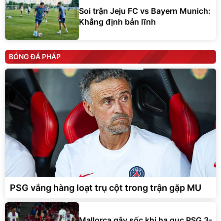
Soi trận Jeju FC vs Bayern Munich:
Khẳng định bản lĩnh
BÓNG ĐÁ PHÁP
PSG vắng hàng loạt trụ cột trong trận gặp MU
Mallorca gây sốc khi hạ gục PSG 3-