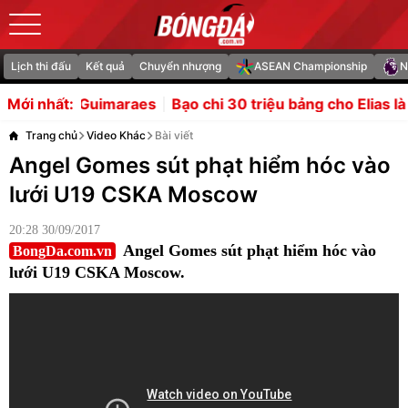
Lịch thi đấu
Kết quả
Chuyển nhượng
ASEAN Championship
N
hi 30 triệu bảng cho Elias là rủi ro đáng thử của Man Utd
Mới nhất:
Trang chủ
Video Khác
Bài viết
Angel Gomes sút phạt hiểm hóc vào
lưới U19 CSKA Moscow
20:28 30/09/2017
Angel Gomes sút phạt hiểm hóc vào
BongDa.com.vn
lưới U19 CSKA Moscow.