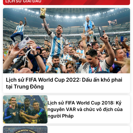
LỊCH SỬ GIẢI ĐẤU
Lịch sử FIFA World Cup 2022: Dấu ấn khó phai
tại Trung Đông
Lịch sử FIFA World Cup 2018: Kỷ
nguyên VAR và chức vô địch của
người Pháp