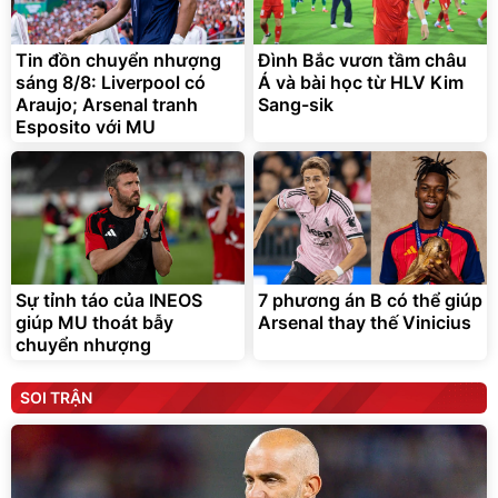
Tin đồn chuyển nhượng
Đình Bắc vươn tầm châu
sáng 8/8: Liverpool có
Á và bài học từ HLV Kim
Araujo; Arsenal tranh
Sang-sik
Esposito với MU
Sự tỉnh táo của INEOS
7 phương án B có thể giúp
giúp MU thoát bẫy
Arsenal thay thế Vinicius
chuyển nhượng
SOI TRẬN