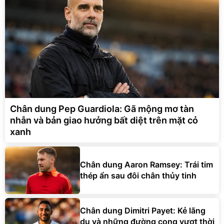
Chân dung Pep Guardiola: Gã mộng mơ tàn
nhẫn và bản giao hưởng bất diệt trên mặt cỏ
xanh
Chân dung Aaron Ramsey: Trái tim
thép ẩn sau đôi chân thủy tinh
Chân dung Dimitri Payet: Kẻ lãng
du và những đường cong vượt thời