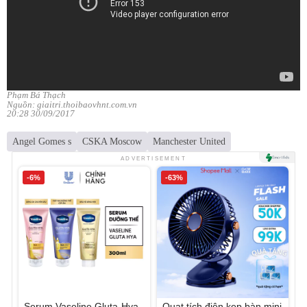
Phạm Bá Thạch
Nguồn: giaitri.thoibaovhnt.com.vn
20:28 30/09/2017
Angel Gomes s
CSKA Moscow
Manchester United
ADVERTISEMENT
-6%
-63%
Serum Vaseline Gluta-Hya
Quạt tích điện kẹp bàn mini