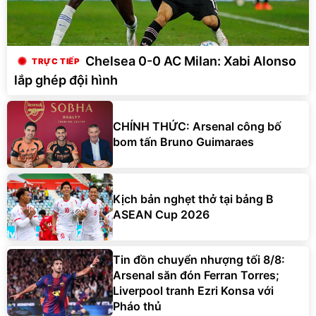
Chelsea 0-0 AC Milan: Xabi Alonso
lắp ghép đội hình
CHÍNH THỨC: Arsenal công bố
bom tấn Bruno Guimaraes
Kịch bản nghẹt thở tại bảng B
ASEAN Cup 2026
Tin đồn chuyển nhượng tối 8/8:
Arsenal săn đón Ferran Torres;
Liverpool tranh Ezri Konsa với
Pháo thủ