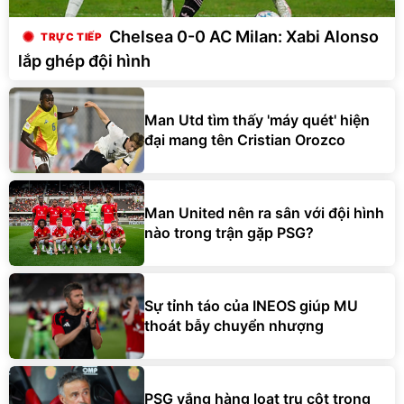
Chelsea 0-0 AC Milan: Xabi Alonso
lắp ghép đội hình
Man Utd tìm thấy 'máy quét' hiện
đại mang tên Cristian Orozco
Man United nên ra sân với đội hình
nào trong trận gặp PSG?
Sự tỉnh táo của INEOS giúp MU
thoát bẫy chuyển nhượng
PSG vắng hàng loạt trụ cột trong