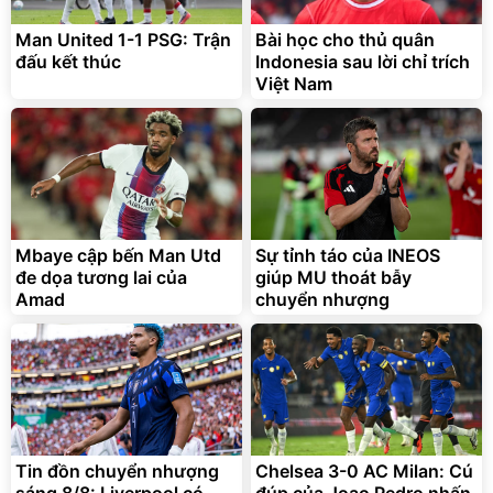
Man United 1-1 PSG: Trận
Bài học cho thủ quân
đấu kết thúc
Indonesia sau lời chỉ trích
Việt Nam
Mbaye cập bến Man Utd
Sự tỉnh táo của INEOS
đe dọa tương lai của
giúp MU thoát bẫy
Amad
chuyển nhượng
Tin đồn chuyển nhượng
Chelsea 3-0 AC Milan: Cú