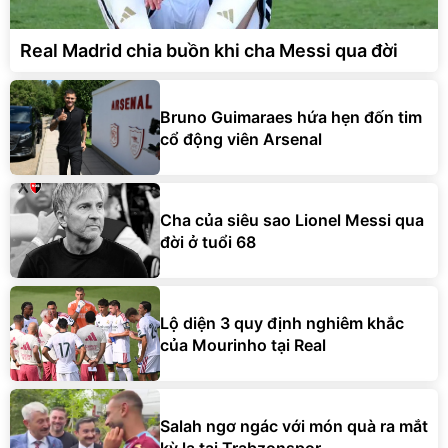
Real Madrid chia buồn khi cha Messi qua đời
Bruno Guimaraes hứa hẹn đốn tim
cổ động viên Arsenal
Cha của siêu sao Lionel Messi qua
đời ở tuổi 68
Lộ diện 3 quy định nghiêm khắc
của Mourinho tại Real
Salah ngơ ngác với món quà ra mắt
kỳ lạ tại Trabzonspor