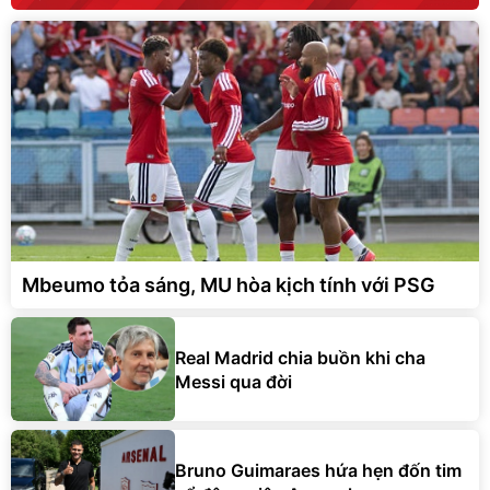
Mbeumo tỏa sáng, MU hòa kịch tính với PSG
Real Madrid chia buồn khi cha
Messi qua đời
Bruno Guimaraes hứa hẹn đốn tim