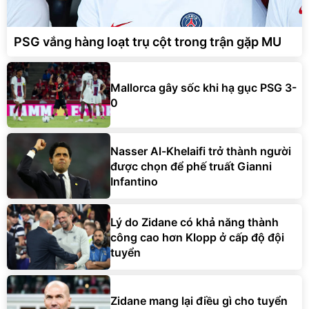
PSG vắng hàng loạt trụ cột trong trận gặp MU
Mallorca gây sốc khi hạ gục PSG 3-
0
Nasser Al-Khelaifi trở thành người
được chọn để phế truất Gianni
Infantino
Lý do Zidane có khả năng thành
công cao hơn Klopp ở cấp độ đội
tuyển
Zidane mang lại điều gì cho tuyển