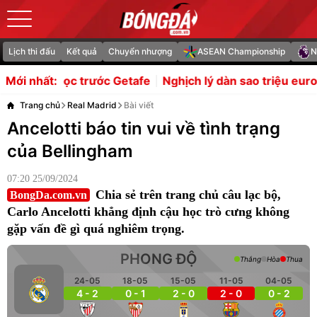
Lịch thi đấu
Kết quả
Chuyển nhượng
ASEAN Championship
N
 Getafe
Nghịch lý dàn sao triệu euro của Indonesia bị l
Mới nhất:
Trang chủ
Real Madrid
Bài viết
Ancelotti báo tin vui về tình trạng
của Bellingham
07:20 25/09/2024
Chia sẻ trên trang chủ câu lạc bộ,
BongDa.com.vn
Carlo Ancelotti khẳng định cậu học trò cưng không
gặp vấn đề gì quá nghiêm trọng.
PHONG ĐỘ
Thắng
Hòa
Thua
24-05
18-05
15-05
11-05
04-05
4 - 2
0 - 1
2 - 0
2 - 0
0 - 2