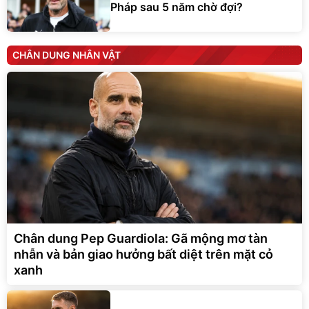
Pháp sau 5 năm chờ đợi?
CHÂN DUNG NHÂN VẬT
Chân dung Pep Guardiola: Gã mộng mơ tàn
nhẫn và bản giao hưởng bất diệt trên mặt cỏ
xanh