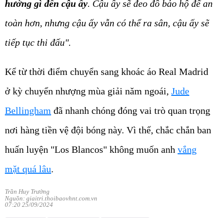
hưởng gì đến cậu ấy
. Cậu ấy sẽ đeo đồ bảo hộ để an
toàn hơn, nhưng cậu ấy vẫn có thể ra sân, cậu ấy sẽ
tiếp tục thi đấu".
Kể từ thời điểm chuyển sang khoác áo Real Madrid
ở kỳ chuyển nhượng mùa giải năm ngoái,
Jude
Bellingham
đã nhanh chóng đóng vai trò quan trọng
nơi hàng tiền vệ đội bóng này. Vì thế, chắc chắn ban
huấn luyện "Los Blancos" không muốn anh
vắng
mặt quá lâu
.
Trần Huy Trưởng
Nguồn: giaitri.thoibaovhnt.com.vn
07:20 25/09/2024