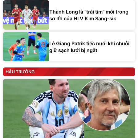
Thành Long là "trái tim" mới trong
sơ đồ của HLV Kim Sang-sik
Lê Giang Patrik tiếc nuối khi chuỗi
giữ sạch lưới bị ngắt
HẬU TRƯỜNG