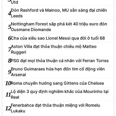
Utd
Đón Rashford và Mainoo, MU sẵn sàng đại chiến
4
Leeds
Nottingham Forest sắp phá két 40 triệu euro đón
5
Ousmane Diomande
6
Cha của siêu sao Lionel Messi qua đời ở tuổi 68
Aston Villa đạt thỏa thuận chiêu mộ Matteo
7
Ruggeri
8
PSG đạt mọi thỏa thuận cá nhân với Ferran Torres
Bruno Guimaraes hứa hẹn đốn tim cổ động viên
9
Arsenal
10
Roma chuyển hướng sang Gittens của Chelsea
Lộ diện 3 quy định nghiêm khắc của Mourinho tại
11
Real
Fenerbahce đạt thỏa thuận miệng với Romelu
12
Lukaku