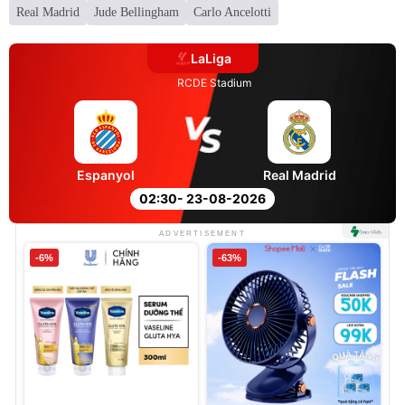
Real Madrid
Jude Bellingham
Carlo Ancelotti
LaLiga
RCDE Stadium
Espanyol
Real Madrid
02:30
- 23-08-2026
ADVERTISEMENT
-6%
-63%