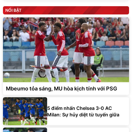
NỔI BẬT
Mbeumo tỏa sáng, MU hòa kịch tính với PSG
5 điểm nhấn Chelsea 3-0 AC
Milan: Sự hủy diệt từ tuyến giữa