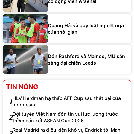
cổ động viên Arsenal
Quang Hải và quy luật nghiệt ngã
của thời gian
Đón Rashford và Mainoo, MU sẵn
sàng đại chiến Leeds
TIN NÓNG
HLV Herdman hạ thấp AFF Cup sau thất bại của
1
Indonesia
Đội tuyển Việt Nam đón tin vui lực lượng trước
2
thềm bán kết ASEAN Cup 2026
Real Madrid ra điều kiện khó vụ Endrick tới Man
3