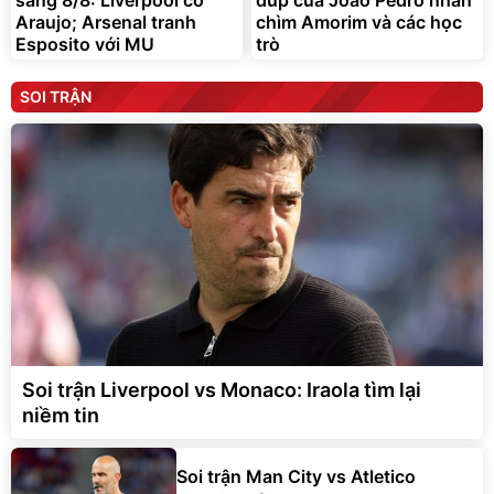
sáng 8/8: Liverpool có
đúp của Joao Pedro nhấn
Araujo; Arsenal tranh
chìm Amorim và các học
Esposito với MU
trò
SOI TRẬN
Soi trận Liverpool vs Monaco: Iraola tìm lại
niềm tin
Soi trận Man City vs Atletico