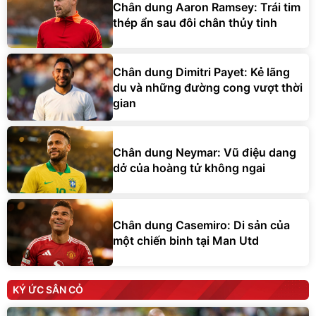
Chân dung Aaron Ramsey: Trái tim
thép ẩn sau đôi chân thủy tinh
Chân dung Dimitri Payet: Kẻ lãng
du và những đường cong vượt thời
gian
Chân dung Neymar: Vũ điệu dang
dở của hoàng tử không ngai
Chân dung Casemiro: Di sản của
một chiến binh tại Man Utd
KÝ ỨC SÂN CỎ