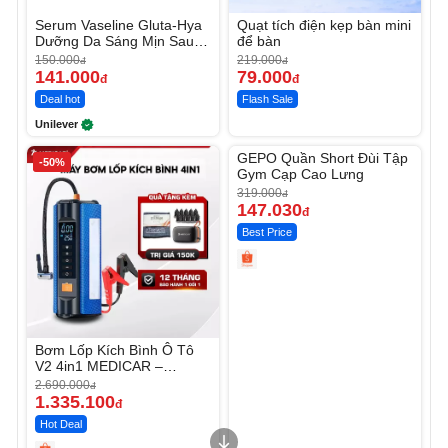
Serum Vaseline Gluta-Hya
Quạt tích điện kẹp bàn mini
Dưỡng Da Sáng Mịn Sau 7
để bàn
Ngày
150.000
219.000
đ
đ
141.000
79.000
đ
đ
Deal hot
Flash Sale
Unilever
Unmute
GEPO Quần Short Đùi Tập
-50%
-53%
Gym Cạp Cao Lưng
319.000
đ
147.030
đ
Best Price
Bơm Lốp Kích Bình Ô Tô
V2 4in1 MEDICAR –
12.000mAh
2.690.000
đ
1.335.100
đ
Hot Deal