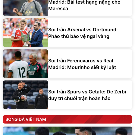
Madrid: Bài test hạng nặng cho
Maresca
Soi trận Arsenal vs Dortmund:
Pháo thủ bảo vệ ngai vàng
Soi trận Ferencvaros vs Real
Madrid: Mourinho siết kỷ luật
Soi trận Spurs vs Getafe: De Zerbi
duy trì chuỗi trận hoàn hảo
BÓNG ĐÁ VIỆT NAM