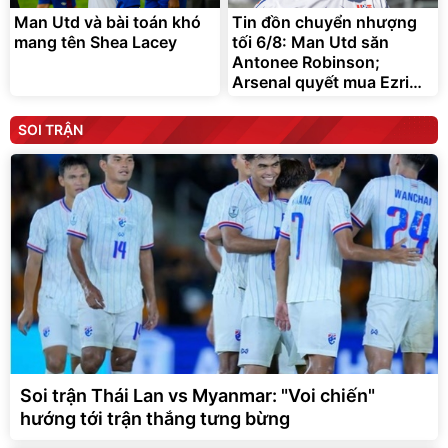
Man Utd và bài toán khó
Tin đồn chuyển nhượng
mang tên Shea Lacey
tối 6/8: Man Utd săn
Antonee Robinson;
Arsenal quyết mua Ezri
Konsa
SOI TRẬN
Soi trận Thái Lan vs Myanmar: "Voi chiến"
hướng tới trận thắng tưng bừng