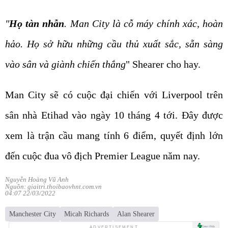
"
Họ tàn nhẫn
. Man City là cỗ máy chính xác, hoàn
hảo. Họ sở hữu những cầu thủ xuất sắc, sẵn sàng
vào sân và giành chiến thắng
" Shearer cho hay.
Man City sẽ có cuộc đại chiến với Liverpool trên
sân nhà Etihad vào ngày 10 tháng 4 tới. Đây được
xem là trận cầu mang tính 6 điểm, quyết định lớn
đến cuộc đua vô địch Premier League năm nay.
Nguyễn Hoàng Vũ Anh
Nguồn: giaitri.thoibaovhnt.com.vn
04:07 22/03/2022
Manchester City
Micah Richards
Alan Shearer
ADVERTISEMENT