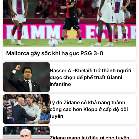
Mallorca gây sốc khi hạ gục PSG 3-0
Nasser Al-Khelaifi trở thành người
được chọn để phế truất Gianni
Infantino
Lý do Zidane có khả năng thành
công cao hơn Klopp ở cấp độ đội
tuyển
Zidane mang lại điều gì cho tuyển