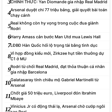
3
CHÍNH THỨC: Yan Diomande gia nhập Real Madrid
Arsenal duyệt chi 77 triệu bảng, giải quyết bài toán
4
chạy cánh
Real không còn hy vọng trong cuộc đua giành
5
Rodri
6
Harry Amass cản bước Man Utd mua Lewis Hall
7
LĐBĐ Hàn Quốc hối lộ trọng tài bằng tình dục
Vì hợp đồng kiểu mới, Zirkzee hụt tiền thưởng dự
8
C1 ở MU
Rodri từ chối Real Madrid, đạt thỏa thuận cá nhân
9
gia nhập Barcelona
Galatasaray tính chiêu mộ Gabriel Martinelli từ
10
Arsenal
Chốt giá 50 triệu euro, Liverpool đón Ibrahim
11
Mbaye
Vinicius Jr có động thái lạ, Arsenal chờ cướp ngôi
12
sao Real