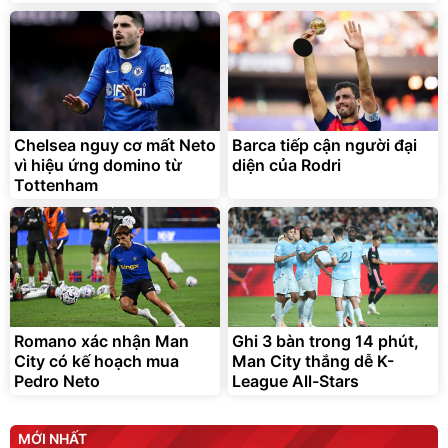
Lót ghế ôtô, nâng lưng
chống nóng giúp thoải mái
trong di chuyển
295.000
Chelsea nguy cơ mất Neto
Barca tiếp cận người đại
đ
vì hiệu ứng domino từ
diện của Rodri
Đã bán nhiều
Tottenham
Romano xác nhận Man
Ghi 3 bàn trong 14 phút,
City có kế hoạch mua
Man City thắng dễ K-
Pedro Neto
League All-Stars
MỚI NHẤT