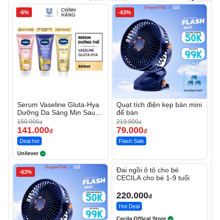
-6%
-63%
Serum Vaseline Gluta-Hya
Quạt tích điện kẹp bàn mini
Dưỡng Da Sáng Mịn Sau 7
để bàn
Ngày
150.000
219.000
đ
đ
141.000
79.000
đ
đ
Deal hot
Flash Sale
Unilever
Unmute
Đai ngồi ô tô cho bé
-63%
CECILA cho bé 1-9 tuổi
220.000
đ
Hot Deal
Cecila Offical Store