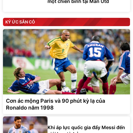
một chiến binh tại Man Utd
KÝ ỨC SÂN CỎ
Cơn ác mộng Paris và 90 phút kỳ lạ của
Ronaldo năm 1998
Khi áp lực quốc gia đẩy Messi đến