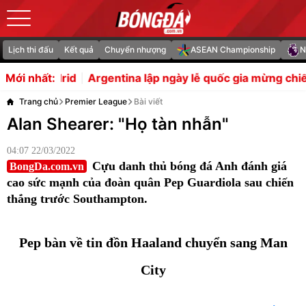
Lịch thi đấu
Kết quả
Chuyển nhượng
ASEAN Championship
N
entina lập ngày lễ quốc gia mừng chiến thắng trước tuyể
Mới nhất:
Trang chủ
Premier League
Bài viết
Alan Shearer: "Họ tàn nhẫn"
04:07 22/03/2022
Cựu danh thủ bóng đá Anh đánh giá
BongDa.com.vn
cao sức mạnh của đoàn quân Pep Guardiola sau chiến
thắng trước Southampton.
Pep bàn về tin đồn Haaland chuyển sang Man
City