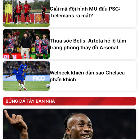
Giải mã đội hình MU đấu PSG:
Tielemans ra mắt?
Thua sốc Betis, Arteta hé lộ tâm
trạng phòng thay đồ Arsenal
Welbeck khiến dàn sao Chelsea
phấn khích
BÓNG ĐÁ TÂY BAN NHA