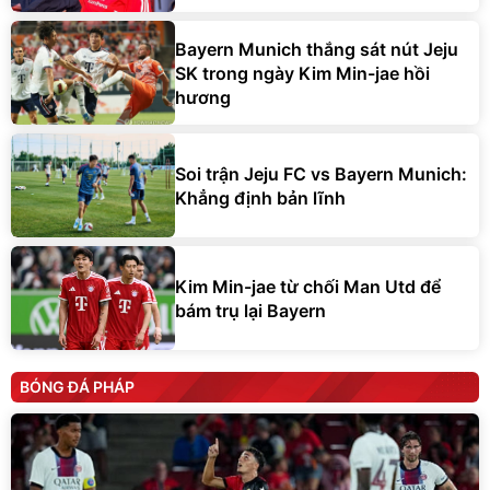
Bayern Munich thắng sát nút Jeju
SK trong ngày Kim Min-jae hồi
hương
Soi trận Jeju FC vs Bayern Munich:
Khẳng định bản lĩnh
Kim Min-jae từ chối Man Utd để
bám trụ lại Bayern
BÓNG ĐÁ PHÁP