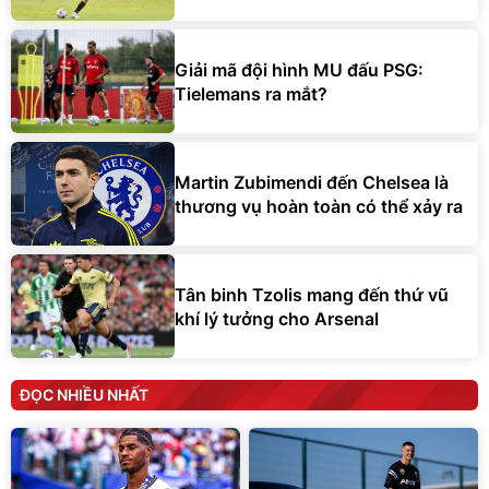
Giải mã đội hình MU đấu PSG:
Tielemans ra mắt?
Martin Zubimendi đến Chelsea là
thương vụ hoàn toàn có thể xảy ra
Tân binh Tzolis mang đến thứ vũ
khí lý tưởng cho Arsenal
ĐỌC NHIỀU NHẤT