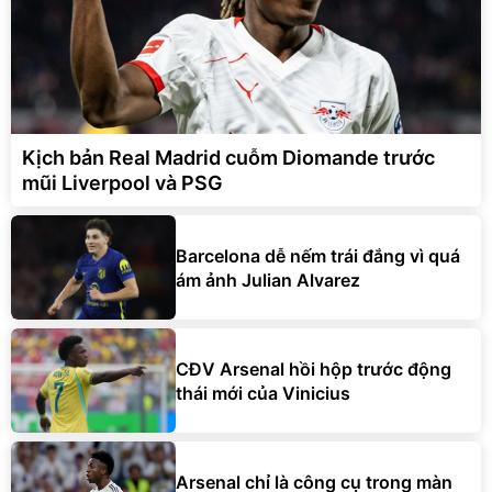
Kịch bản Real Madrid cuỗm Diomande trước
mũi Liverpool và PSG
Barcelona dễ nếm trái đắng vì quá
ám ảnh Julian Alvarez
CĐV Arsenal hồi hộp trước động
thái mới của Vinicius
Arsenal chỉ là công cụ trong màn