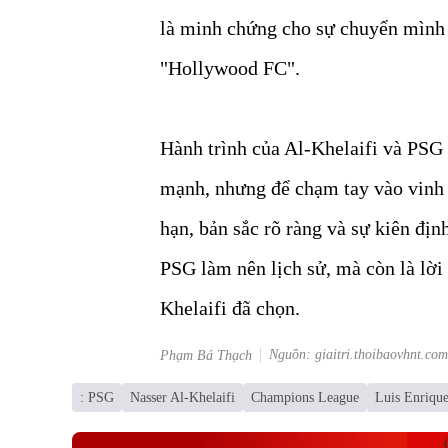
là minh chứng cho sự chuyển mình c
"Hollywood FC".
Hành trình của Al-Khelaifi và PSG 
mạnh, nhưng để chạm tay vào vinh
hạn, bản sắc rõ ràng và sự kiên địn
PSG làm nên lịch sử, mà còn là lờ
Khelaifi đã chọn.
Nguồn: giaitri.thoibaovhnt.com
Phạm Bá Thạch
: PSG
Nasser Al-Khelaifi
Champions League
Luis Enriqu