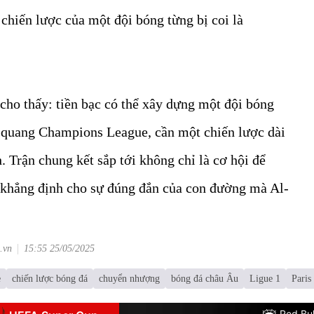
hiến lược của một đội bóng từng bị coi là
cho thấy: tiền bạc có thể xây dựng một đội bóng
 quang Champions League, cần một chiến lược dài
h. Trận chung kết sắp tới không chỉ là cơ hội để
i khẳng định cho sự đúng đắn của con đường mà Al-
.vn
15:55 25/05/2025
e
chiến lược bóng đá
chuyển nhượng
bóng đá châu Âu
Ligue 1
Paris
Red Bul