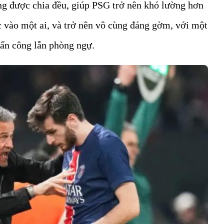
ng được chia đều, giúp PSG trở nên khó lường hơn
 vào một ai, và trở nên vô cùng đáng gờm, với một
tấn công lẫn phòng ngự.