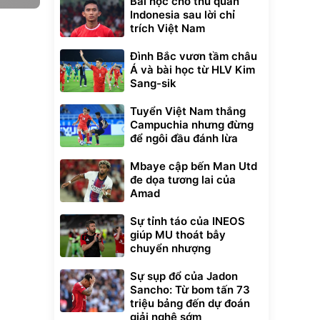
Bài học cho thủ quân
Indonesia sau lời chỉ
trích Việt Nam
Đình Bắc vươn tầm châu
Á và bài học từ HLV Kim
Sang-sik
Tuyển Việt Nam thắng
Campuchia nhưng đừng
để ngôi đầu đánh lừa
Mbaye cập bến Man Utd
đe dọa tương lai của
Amad
Sự tỉnh táo của INEOS
giúp MU thoát bẫy
chuyển nhượng
Sự sụp đổ của Jadon
Sancho: Từ bom tấn 73
triệu bảng đến dự đoán
giải nghệ sớm