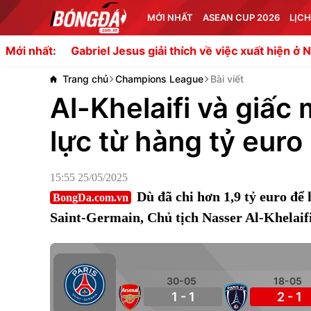
MỚI NHẤT
ASEAN CUP 2026
LỊCH
Gabriel Jesus giải thích về việc xuất hiện ở Napoli
Man Ut
Mới nhất:
Trang chủ
Champions League
Bài viết
Al-Khelaifi và giấ
lực từ hàng tỷ euro
15:55 25/05/2025
Dù đã chi hơn 1,9 tỷ euro đ
BongDa.com.vn
Saint-Germain, Chủ tịch Nasser Al-Khelaifi
30-05
18-05
1 - 1
2 - 1