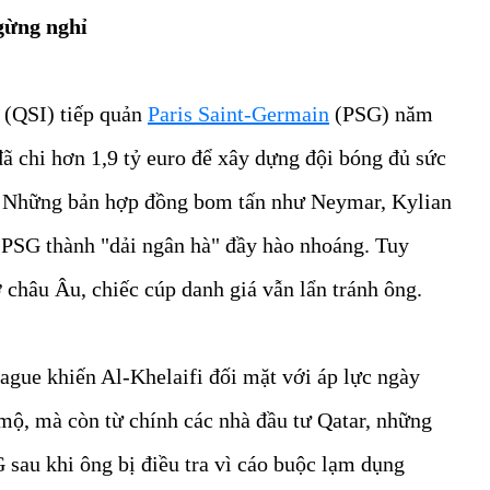
gừng nghỉ
 (QSI) tiếp quản
Paris Saint-Germain
(PSG) năm
đã chi hơn 1,9 tỷ euro để xây dựng đội bóng đủ sức
 Những bản hợp đồng bom tấn như Neymar, Kylian
PSG thành "dải ngân hà" đầy hào nhoáng. Tuy
ở châu Âu, chiếc cúp danh giá vẫn lẩn tránh ông.
gue khiến Al-Khelaifi đối mặt với áp lực ngày
mộ, mà còn từ chính các nhà đầu tư Qatar, những
 sau khi ông bị điều tra vì cáo buộc lạm dụng