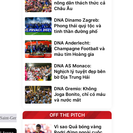
nông dân thách thức cả
Châu Âu
DNA Dinamo Zagreb:
Phong thái quý tộc và
tinh thần đường phố
DNA Anderlecht:
Champagne Football và
màu tím Hoàng gia
DNA AS Monaco:
Nghịch lý tuyệt đẹp bên
bờ Địa Trung Hải
DNA Gremio: Không
Joga Bonito, chỉ có máu
và nước mắt
OFF THE PITCH
 Saint-Germain
Vì sao Quả bóng vàng
Rodri đứng ngoài cuộc
l Arena