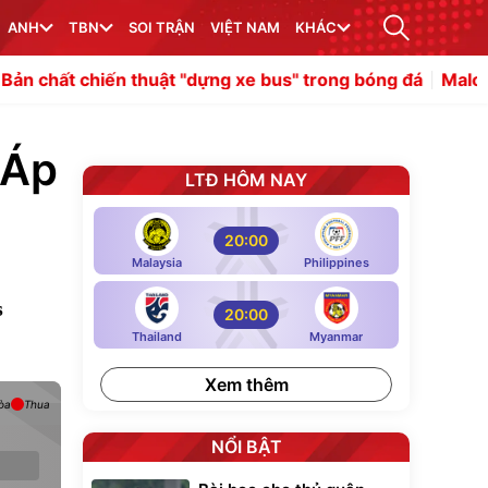
ANH
TBN
SOI TRẬN
VIỆT NAM
KHÁC
ến thuật "dựng xe bus" trong bóng đá
Malo Gusto là canh
 Áp
LTĐ HÔM NAY
20:00
Malaysia
Philippines
s
20:00
Thailand
Myanmar
Xem thêm
òa
Thua
NỔI BẬT