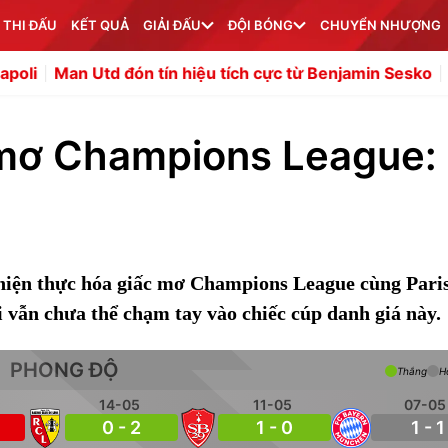
 THI ĐẤU
KẾT QUẢ
GIẢI ĐẤU
ĐỘI BÓNG
CHUYỂN NHƯỢNG
d đón tín hiệu tích cực từ Benjamin Sesko
Bản chất chi
c mơ Champions League:
ể hiện thực hóa giấc mơ Champions League cùng Pari
 vẫn chưa thể chạm tay vào chiếc cúp danh giá này.
PHONG ĐỘ
Thắng
H
14-05
11-05
07-05
0 - 2
1 - 0
1 - 1