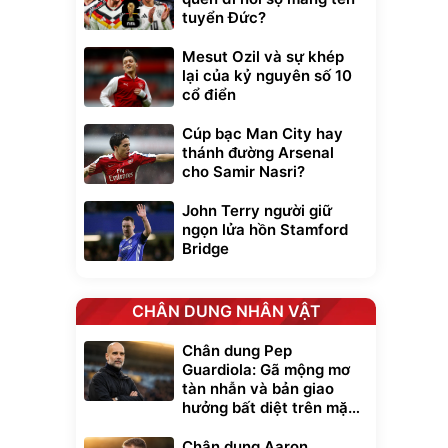
tuyển Đức?
Mesut Ozil và sự khép
lại của kỷ nguyên số 10
cổ điển
Cúp bạc Man City hay
thánh đường Arsenal
cho Samir Nasri?
John Terry người giữ
ngọn lửa hồn Stamford
Bridge
CHÂN DUNG NHÂN VẬT
Chân dung Pep
Guardiola: Gã mộng mơ
tàn nhẫn và bản giao
hưởng bất diệt trên mặt
cỏ xanh
Chân dung Aaron