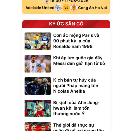
16:30 - 11-08-2026
Adelaide United
Cong An Ha Noi
VS
KÝ ỨC SÂN CỎ
Cơn ác mộng Paris và
90 phút kỳ lạ của
Ronaldo năm 1998
Khi áp lực quốc gia đẩy
Messi đến giới hạn từ bỏ
Kịch bản tự hủy của
người Pháp mang tên
Nicolas Anelka
Bi kịch của Ahn Jung-
hwan khi làm tổn
thương nước Ý
Thế giới đã thực sự
quên đi nỗi sợ mang tên