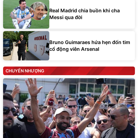
Real Madrid chia buồn khi cha
Messi qua đời
Bruno Guimaraes hứa hẹn đốn tim
cổ động viên Arsenal
CHUYỂN NHƯỢNG