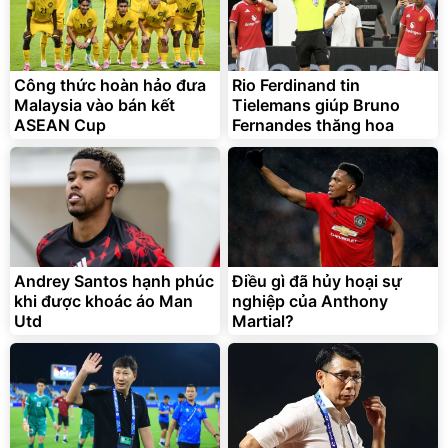
Bạt phủ xe ô tô cao cấp,
Xe đạp điện trợ lực G-
tráng nhôm 03 lớp
Force C14 gấp gọn bỏ cốp
tiện lợi
392.000
9.900.000
đ
đ
325.000
7.092.000
Công thức hoàn hảo đưa
Rio Ferdinand tin
đ
đ
Malaysia vào bán kết
Tielemans giúp Bruno
Đã bán nhiều
Đang xem nhiều
ASEAN Cup
Fernandes thăng hoa
G-FORCE VIETNA
Andrey Santos hạnh phúc
Điều gì đã hủy hoại sự
khi được khoác áo Man
nghiệp của Anthony
Utd
Martial?