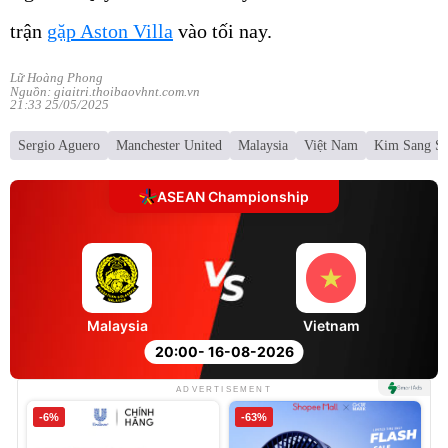
trận
gặp Aston Villa
vào tối nay.
Lữ Hoàng Phong
Nguồn: giaitri.thoibaovhnt.com.vn
21:33 25/05/2025
Sergio Aguero
Manchester United
Malaysia
Việt Nam
Kim Sang Si
ASEAN Championship
Malaysia
Vietnam
20:00
- 16-08-2026
ADVERTISEMENT
-6%
-63%