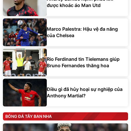
được khoác áo Man Utd
Marco Palestra: Hậu vệ đa năng
của Chelsea
Rio Ferdinand tin Tielemans giúp
Bruno Fernandes thăng hoa
Điều gì đã hủy hoại sự nghiệp của
Anthony Martial?
BÓNG ĐÁ TÂY BAN NHA