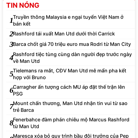
TIN NÓNG
Truyền thông Malaysia e ngại tuyển Việt Nam ở
1
bán kết
2
Rashford tái xuất Man Utd dưới thời Carrick
3
Barca chốt giá 70 triệu euro mua Rodri từ Man City
Rashford tiệc tùng cùng dàn người đẹp trước ngày
4
về Man Utd
Tielemans ra mắt, CĐV Man Utd mê mẩn pha kết
5
hợp với Bruno
Carragher ấn tượng cách MU áp đặt thế trận lên
6
PSG
Mount chấn thương, Man Utd nhận tin vui từ sao
7
trẻ Barca
Fenerbahce đàm phán chiêu mộ Marcus Rashford
8
từ Man Utd
Maresca xóa bỏ quy trình bầu đội trưởng của Pep