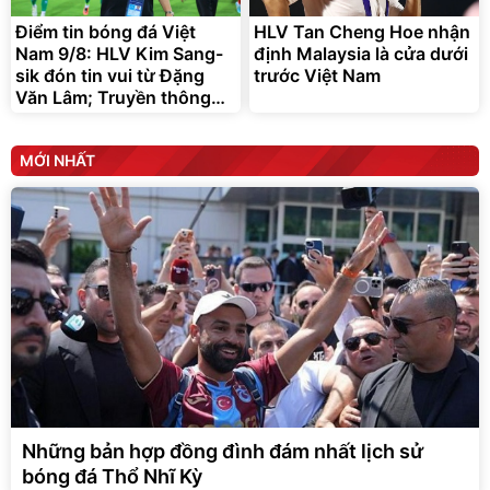
Điểm tin bóng đá Việt
HLV Tan Cheng Hoe nhận
Nam 9/8: HLV Kim Sang-
định Malaysia là cửa dưới
sik đón tin vui từ Đặng
trước Việt Nam
Văn Lâm; Truyền thông
Malaysia e ngại Việt Nam
MỚI NHẤT
Những bản hợp đồng đình đám nhất lịch sử
bóng đá Thổ Nhĩ Kỳ