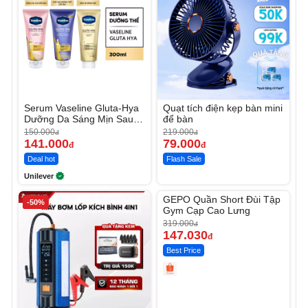
Serum Vaseline Gluta-Hya
Quạt tích điện kẹp bàn mini
Dưỡng Da Sáng Mịn Sau 7
để bàn
Ngày
150.000
219.000
đ
đ
141.000
79.000
đ
đ
Deal hot
Flash Sale
Unilever
Unmute
GEPO Quần Short Đùi Tập
-50%
-53%
Gym Cạp Cao Lưng
319.000
đ
147.030
đ
Best Price