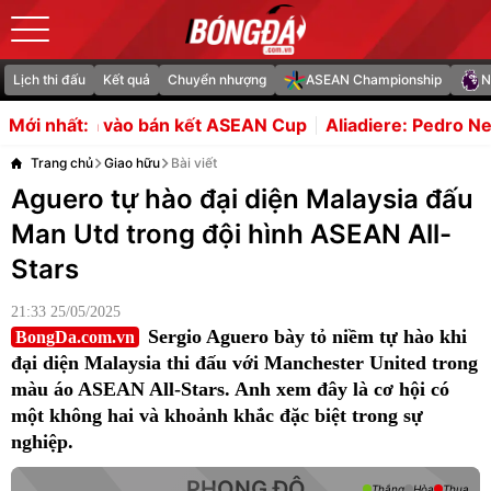
Lịch thi đấu
Kết quả
Chuyển nhượng
ASEAN Championship
N
kết ASEAN Cup
Aliadiere: Pedro Neto là sự bổ sung tuyệt
Mới nhất:
Trang chủ
Giao hữu
Bài viết
Aguero tự hào đại diện Malaysia đấu
Man Utd trong đội hình ASEAN All-
Stars
21:33 25/05/2025
Sergio Aguero bày tỏ niềm tự hào khi
BongDa.com.vn
đại diện Malaysia thi đấu với Manchester United trong
màu áo ASEAN All-Stars. Anh xem đây là cơ hội có
một không hai và khoảnh khắc đặc biệt trong sự
nghiệp.
PHONG ĐỘ
Thắng
Hòa
Thua