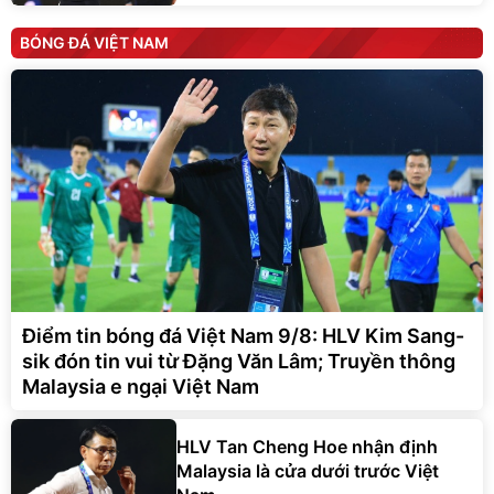
BÓNG ĐÁ VIỆT NAM
Điểm tin bóng đá Việt Nam 9/8: HLV Kim Sang-
sik đón tin vui từ Đặng Văn Lâm; Truyền thông
Malaysia e ngại Việt Nam
HLV Tan Cheng Hoe nhận định
Malaysia là cửa dưới trước Việt