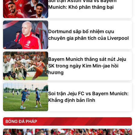
Soi trận Aston Villa vs Bayern
Munich: Khó phân thắng bại
Dortmund sắp bổ nhiệm cựu
chuyên gia phân tích của Liverpool
Bayern Munich thắng sát nút Jeju
SK trong ngày Kim Min-jae hồi
hương
Soi trận Jeju FC vs Bayern Munich:
Khẳng định bản lĩnh
BÓNG ĐÁ PHÁP