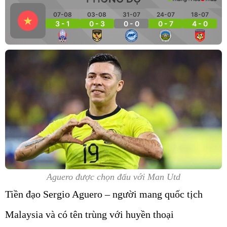
07-08
03-08
31-07
24-07
18-07
3 - 1
0 - 3
0 - 0
0 - 7
4 - 0
Aguero được chọn đấu với Man Utd
Tiền đạo Sergio Aguero – người mang quốc tịch
Malaysia và có tên trùng với huyền thoại