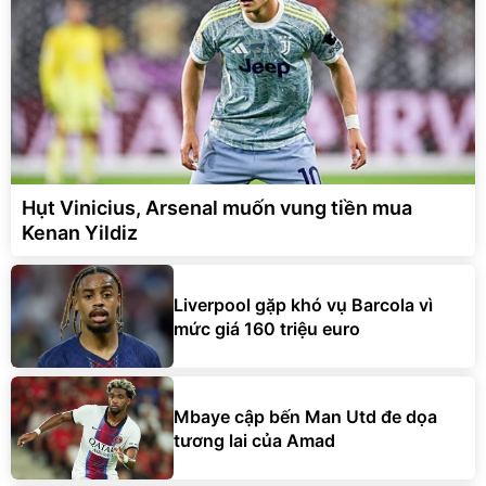
Hụt Vinicius, Arsenal muốn vung tiền mua
Kenan Yildiz
Liverpool gặp khó vụ Barcola vì
mức giá 160 triệu euro
Mbaye cập bến Man Utd đe dọa
tương lai của Amad