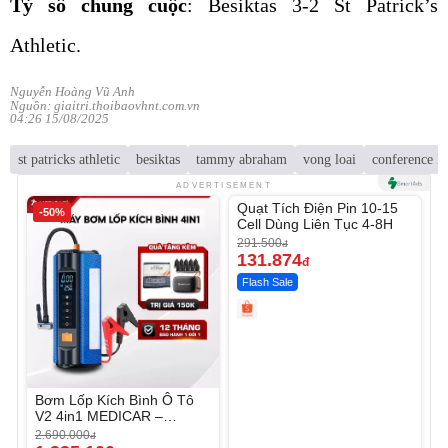
Tỷ số chung cuộc
: Besiktas 3-2 St Patrick’s
Athletic.
Nguyễn Hoàng Vũ Anh
Nguồn: giaitri.thoibaovhnt.com.vn
04:26 15/08/2025
st patricks athletic
besiktas
tammy abraham
vong loai
conference l
Unmute
ADVERTISEMENT
Quạt Tích Điện Pin 10-15
-50%
-54%
Cell Dùng Liên Tục 4-8H
291.500
đ
131.874
đ
Flash Sale
Bơm Lốp Kích Bình Ô Tô
V2 4in1 MEDICAR –
12.000mAh
2.690.000
đ