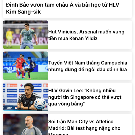
Đình Bắc vươn tầm châu Á và bài học từ HLV
Kim Sang-sik
Hụt Vinicius, Arsenal muốn vung
tiền mua Kenan Yildiz
Tuyển Việt Nam thắng Campuchia
nhưng đừng để ngôi đầu đánh lừa
HLV Gavin Lee: "Không nhiều
người tin Singapore có thể vượt
qua vòng bảng"
Soi trận Man City vs Atletico
Madrid: Bài test hạng nặng cho
Maresca