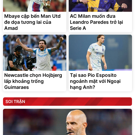
Mbaye cập bến Man Utd
AC Milan muốn đưa
đe dọa tương lai của
Leandro Paredes trở lại
Amad
Serie A
Newcastle chọn Hojbjerg
Tại sao Pio Esposito
lấp khoảng trống
ngoảnh mặt với Ngoại
Guimaraes
hạng Anh?
SOI TRẬN