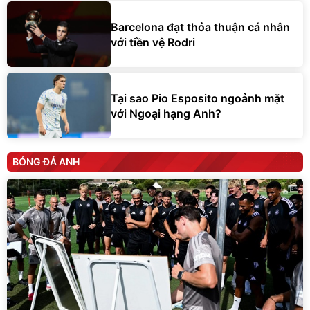
Barcelona đạt thỏa thuận cá nhân
với tiền vệ Rodri
Tại sao Pio Esposito ngoảnh mặt
với Ngoại hạng Anh?
BÓNG ĐÁ ANH