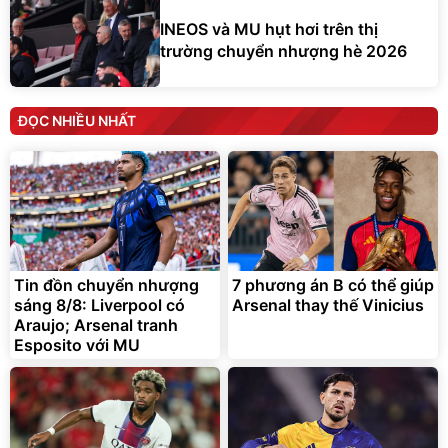
INEOS và MU hụt hơi trên thị
trường chuyển nhượng hè 2026
ĐỌC NHIỀU NHẤT
Tin đồn chuyển nhượng
7 phương án B có thể giúp
sáng 8/8: Liverpool có
Arsenal thay thế Vinicius
Araujo; Arsenal tranh
Esposito với MU