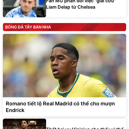
Fan MU phản đối việc "giải cứu"
Liam Delap từ Chelsea
BÓNG ĐÁ TÂY BAN NHA
Romano tiết lộ Real Madrid có thể cho mượn
Endrick