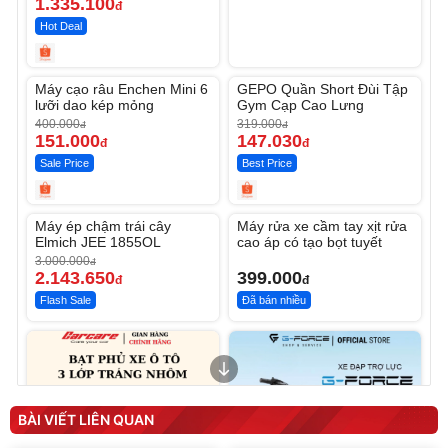
1.335.100
đ
Hot Deal
Unmute
Unmute
Máy cạo râu Enchen Mini 6
GEPO Quần Short Đùi Tập
-62%
-53%
lưỡi dao kép mỏng
Gym Cạp Cao Lưng
400.000
319.000
đ
đ
151.000
147.030
đ
đ
Sale Price
Best Price
Unmute
Unmute
Máy ép chậm trái cây
Máy rửa xe cầm tay xịt rửa
-28%
Elmich JEE 1855OL
cao áp có tạo bọt tuyết
3.000.000
đ
2.143.650
399.000
đ
đ
Flash Sale
Đã bán nhiều
BÀI VIẾT LIÊN QUAN