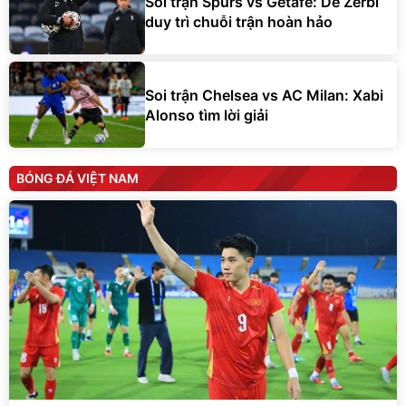
Soi trận Spurs vs Getafe: De Zerbi
duy trì chuỗi trận hoàn hảo
Soi trận Chelsea vs AC Milan: Xabi
Alonso tìm lời giải
BÓNG ĐÁ VIỆT NAM