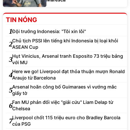
TIN NÓNG
1
Đội trưởng Indonesia: "Tôi xin lỗi"
Chủ tịch PSSI lên tiếng khi Indonesia bị loại khỏi
2
ASEAN Cup
Hụt Vinicius, Arsenal tranh Esposito 73 triệu bảng
3
với MU
Here we go! Liverpool đạt thỏa thuận mượn Ronald
4
Araujo từ Barcelona
Arsenal hoãn công bố Guimaraes vì vướng mắc
5
giấy tờ
Fan MU phản đối việc "giải cứu" Liam Delap từ
6
Chelsea
Liverpool chốt 115 triệu euro cho Bradley Barcola
7
của PSG