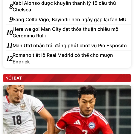
Xabi Alonso được khuyên thanh lý 15 cầu thủ
8
Chelsea
9
Sang Celta Vigo, Bayindir hẹn ngày gặp lại fan MU
Here we go! Man City đạt thỏa thuận chiêu mộ
10
Geronimo Rulli
11
Man Utd nhận trái đắng phút chót vụ Pio Esposito
Romano tiết lộ Real Madrid có thể cho mượn
12
Endrick
NỔI BẬT