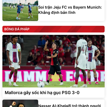
Soi trận Jeju FC vs Bayern Munich:
Khẳng định bản lĩnh
BÓNG ĐÁ PHÁP
Mallorca gây sốc khi hạ gục PSG 3-0
Nasser Al-Khelaifi trở thành người