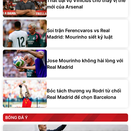
Thất bại vụ Vinicius cho thấy vị thế
mới của Arsenal
Soi trận Ferencvaros vs Real
Madrid: Mourinho siết kỷ luật
Jose Mourinho không hài lòng với
Real Madrid
Bóc tách thương vụ Rodri từ chối
Real Madrid để chọn Barcelona
BÓNG ĐÁ Ý