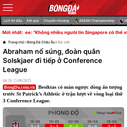
Lịch thi đấu
Kết quả
Chuyển nhượng
ASEAN Championship
N
g nhiều người tin Singapore có thể vượt qua vòng bảng"
Mới nhất:
Trang chủ
Bóng Đá Châu Âu
Bài viết
Abraham nổ súng, đoàn quân
Solskjaer đi tiếp ở Conference
League
04:26 15/08/2025
Besiktas có màn ngược dòng ấn tượng
BongDa.com.vn
trước St Patrick’s Athletic ở trận lượt về vòng loại thứ
3 Conference League.
PHONG ĐỘ
Thắng
Hòa
Thua
16-05
10-05
02-05
28-04
19-04
2 - 2
1 - 2
0 - 2
0 - 0
2 - 1