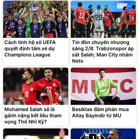
Bạt phủ xe ô tô cao cấp,
Xe đạp điện trợ lực G-
tráng nhôm 03 lớp
Force C14 gấp gọn bỏ cốp
tiện lợi
392.000
9.900.000
đ
đ
Cách tính hệ số UEFA
Tin đồn chuyển nhượng
325.000
7.092.000
đ
đ
quyết định tấm vé dự
sáng 2/8: Trabzonspor áp
Đã bán nhiều
Đang xem nhiều
Champions League
sát Salah; Man City nhắm
G-FORCE VIETNA
Neto
Mohamed Salah sẽ là
Besiktas đàm phán mua
gánh nặng kết liễu tham
Altay Bayindir từ MU
vọng Thổ Nhĩ Kỳ?