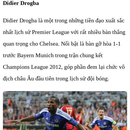
Didier Drogba
Didier Drogba là một trong những tiền đạo xuất sắc
nhất lịch sử Premier League với rất nhiều bàn thắng
quan trọng cho Chelsea. Nổi bật là bàn gỡ hòa 1-1
trước Bayern Munich trong trận chung kết
Champions League 2012, góp phần đem lại chức vô
địch châu Âu đầu tiên trong lịch sử đội bóng.