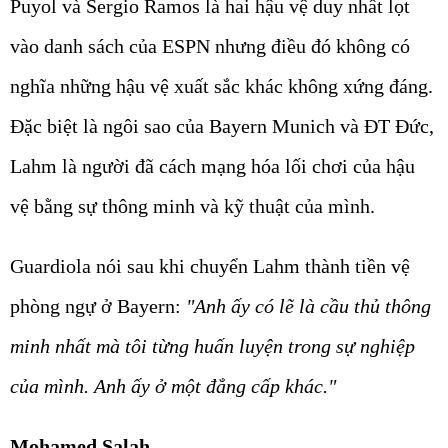
Puyol và Sergio Ramos là hai hậu vệ duy nhất lọt
vào danh sách của ESPN nhưng điều đó không có
nghĩa những hậu vệ xuất sắc khác không xứng đáng.
Đặc biệt là ngôi sao của Bayern Munich và ĐT Đức,
Lahm là người đã cách mạng hóa lối chơi của hậu
vệ bằng sự thông minh và kỹ thuật của mình.
Guardiola nói sau khi chuyển Lahm thành tiền vệ
phòng ngự ở Bayern:
"Anh ấy có lẽ là cầu thủ thông
minh nhất mà tôi từng huấn luyện trong sự nghiệp
của mình. Anh ấy ở một đẳng cấp khác."
Mohamed Salah