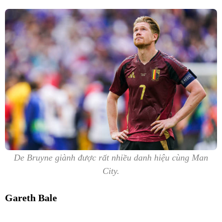
De Bruyne giành được rất nhiều danh hiệu cùng Man
City.
Gareth Bale