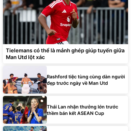
Tielemans có thể là mảnh ghép giúp tuyến giữa
Man Utd lột xác
Rashford tiệc tùng cùng dàn người
đẹp trước ngày về Man Utd
Thái Lan nhận thưởng lớn trước
thềm bán kết ASEAN Cup