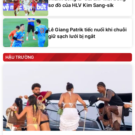
sơ đồ của HLV Kim Sang-sik
Lê Giang Patrik tiếc nuối khi chuỗi
giữ sạch lưới bị ngắt
HẬU TRƯỜNG