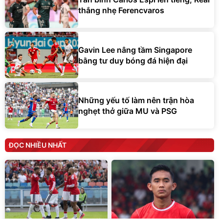
thắng nhẹ Ferencvaros
Gavin Lee nâng tầm Singapore
bằng tư duy bóng đá hiện đại
Những yếu tố làm nên trận hòa
nghẹt thở giữa MU và PSG
ĐỌC NHIỀU NHẤT