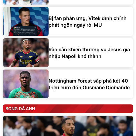
Bị fan phản ứng, Vitek đính chính
phát ngôn ngày rời MU
Rào cản khiến thương vụ Jesus gia
nhập Napoli khó thành
Nottingham Forest sắp phá két 40
triệu euro đón Ousmane Diomande
BÓNG ĐÁ ANH