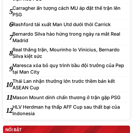
Carragher ấn tượng cách MU áp đặt thế trận lên
5
PSG
6
Rashford tái xuất Man Utd dưới thời Carrick
Bernardo Silva hào hứng trong ngày ra mắt Real
7
Madrid
Real thắng trận, Mourinho lo Vinicius, Bernardo
8
Silva kiệt sức
Maresca xóa bỏ quy trình bầu đội trưởng của Pep
9
tại Man City
Thái Lan nhận thưởng lớn trước thềm bán kết
10
ASEAN Cup
11
Mason Mount dính chấn thương ở trận gặp PSG
HLV Herdman hạ thấp AFF Cup sau thất bại của
12
Indonesia
NỔI BẬT