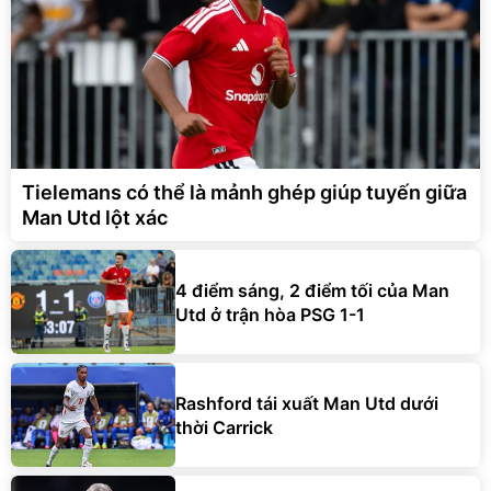
Tielemans có thể là mảnh ghép giúp tuyến giữa
Man Utd lột xác
4 điểm sáng, 2 điểm tối của Man
Utd ở trận hòa PSG 1-1
Rashford tái xuất Man Utd dưới
thời Carrick