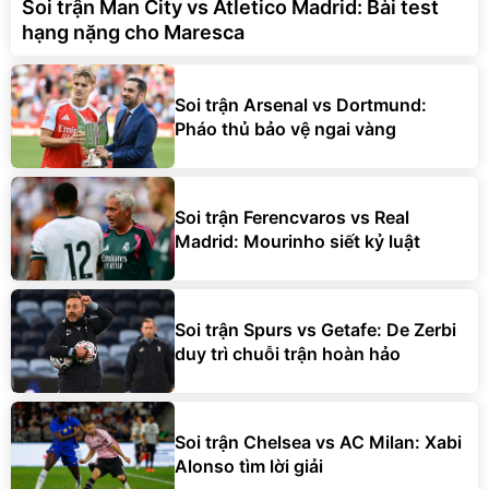
Soi trận Man City vs Atletico Madrid: Bài test
hạng nặng cho Maresca
Soi trận Arsenal vs Dortmund:
Pháo thủ bảo vệ ngai vàng
Soi trận Ferencvaros vs Real
Madrid: Mourinho siết kỷ luật
Soi trận Spurs vs Getafe: De Zerbi
duy trì chuỗi trận hoàn hảo
Soi trận Chelsea vs AC Milan: Xabi
Alonso tìm lời giải