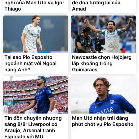
nghị của Man Utd vụ Igor
đe dọa tương lai của
Thùng 48 hộp Sữa tươi Tiệt
Thùng 12 hộp Sữa tươi
Thiago
Trùng Vinamilk Green Farm
Amad
Vinamilk Green Farm cao
110ml
đạm 250ml
376.358
360.028
đ
đ
313.632
300.024
đ
đ
Deal hot
Deal hot
vinamilk official
vinamilk official
Tại sao Pio Esposito
Newcastle chọn Hojbjerg
ngoảnh mặt với Ngoại
lấp khoảng trống
hạng Anh?
Guimaraes
CHỐNG NẮNG WATERGEL
Hộp đựng rau củ tủ lạnh có
MỚI UV Defender SPF 50+
quai trong suốt 3L bảo
PA++++
quản thực phẩm
Tin đồn chuyển nhượng
Man Utd nhận trái đắng
299.000
65.000
đ
đ
sáng 8/8: Liverpool có
phút chót vụ Pio Esposito
Deal hot
Giá ưu đãi
Araujo; Arsenal tranh
L'Oreal Paris
Shop Giá Sỉ 247
Esposito với MU