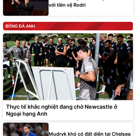
với tiền vệ Rodri
BÓNG ĐÁ ANH
Thực tế khắc nghiệt đang chờ Newcastle ở
Ngoại hạng Anh
Mudryk khó có đất diễn tại Chelsea