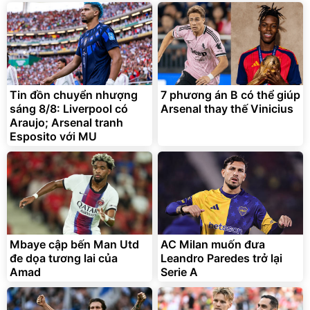
Tin đồn chuyển nhượng
7 phương án B có thể giúp
sáng 8/8: Liverpool có
Arsenal thay thế Vinicius
Araujo; Arsenal tranh
Esposito với MU
Mbaye cập bến Man Utd
AC Milan muốn đưa
đe dọa tương lai của
Leandro Paredes trở lại
Amad
Serie A