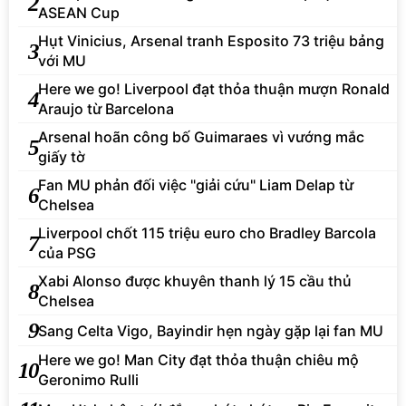
2
ASEAN Cup
Hụt Vinicius, Arsenal tranh Esposito 73 triệu bảng
3
với MU
Here we go! Liverpool đạt thỏa thuận mượn Ronald
4
Araujo từ Barcelona
Arsenal hoãn công bố Guimaraes vì vướng mắc
5
giấy tờ
Fan MU phản đối việc "giải cứu" Liam Delap từ
6
Chelsea
Liverpool chốt 115 triệu euro cho Bradley Barcola
7
của PSG
Xabi Alonso được khuyên thanh lý 15 cầu thủ
8
Chelsea
9
Sang Celta Vigo, Bayindir hẹn ngày gặp lại fan MU
Here we go! Man City đạt thỏa thuận chiêu mộ
10
Geronimo Rulli