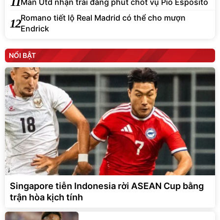
11
Man Utd nhận trái đắng phút chót vụ Pio Esposito
Romano tiết lộ Real Madrid có thể cho mượn
12
Endrick
NỔI BẬT
Singapore tiễn Indonesia rời ASEAN Cup bằng
trận hòa kịch tính