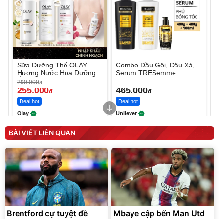
Sữa Dưỡng Thể OLAY
Combo Dầu Gội, Dầu Xả,
Hương Nước Hoa Dưỡng
Serum TRESemme
Ẩm Chuyên Sâu
Lamellar Gloss
290.000
đ
LamellarBond
255.000
465.000
đ
đ
Deal hot
Deal hot
Olay
Unilever
BÀI VIẾT LIÊN QUAN
Brentford cự tuyệt đề
Mbaye cập bến Man Utd