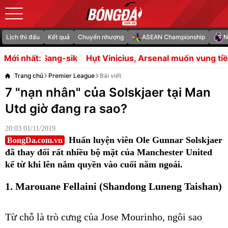
Lịch thi đấu
Kết quả
Chuyển nhượng
ASEAN Championship
N
ik
Hụt Vinicius, Arsenal muốn vung tiền mua Kenan Yild
Mới nhất:
Trang chủ
Premier League
Bài viết
7 "nạn nhân" của Solskjaer tại Man
Utd giờ đang ra sao?
20:03 01/11/2019
Huấn luyện viên Ole Gunnar Solskjaer
BongDa.com.vn
đã thay đổi rất nhiều bộ mặt của Manchester United
kể từ khi lên nắm quyền vào cuối năm ngoái.
1. Marouane Fellaini (Shandong Luneng Taishan)
Từ chỗ là trò cưng của Jose Mourinho, ngôi sao