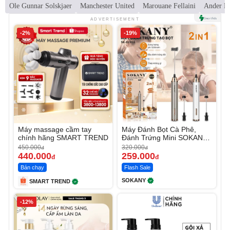
Ole Gunnar Solskjaer
Manchester United
Marouane Fellaini
Ander He
ADVERTISEMENT
-2%
-19%
Máy massage cầm tay
Máy Đánh Bọt Cà Phê,
chính hãng SMART TREND
Đánh Trứng Mini SOKANY
SK-02018
450.000
320.000
đ
đ
440.000
259.000
đ
đ
Bán chạy
Flash Sale
SOKANY
SMART TREND
-12%