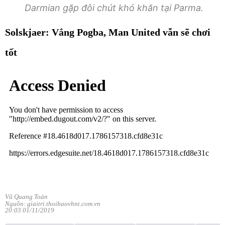
Darmian gặp đôi chút khó khăn tại Parma.
Solskjaer: Vắng Pogba, Man United vẫn sẽ chơi
tốt
Vũ Quang Toản
Nguồn: giaitri.thoibaovhnt.com.vn
20:03 01/11/2019