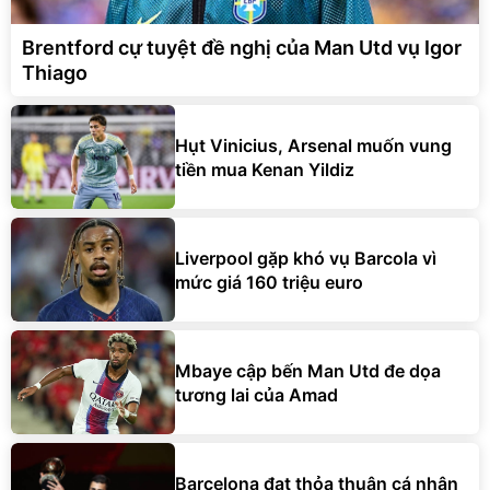
Brentford cự tuyệt đề nghị của Man Utd vụ Igor
Thiago
Hụt Vinicius, Arsenal muốn vung
tiền mua Kenan Yildiz
Liverpool gặp khó vụ Barcola vì
mức giá 160 triệu euro
Mbaye cập bến Man Utd đe dọa
tương lai của Amad
Barcelona đạt thỏa thuận cá nhân