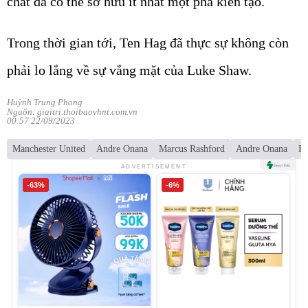
chất đã có thể sở hữu ít nhất một pha kiến tạo.
Trong thời gian tới, Ten Hag đã thực sự không còn
phải lo lắng về sự vắng mặt của Luke Shaw.
Huỳnh Trung Phong
Nguồn: giaitri.thoibaovhnt.com.vn
00:57 22/09/2023
Manchester United
Andre Onana
Marcus Rashford
Andre Onana
Ra
ADVERTISEMENT
-63%
-6%