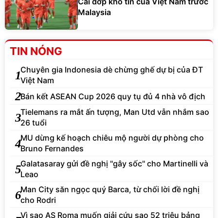
Cái dớp khó tin của Việt Nam trước
Malaysia
TIN NÓNG
Chuyên gia Indonesia dè chừng ghế dự bị của ĐT
1
Việt Nam
2
Bán kết ASEAN Cup 2026 quy tụ đủ 4 nhà vô địch
Tielemans ra mắt ấn tượng, Man Utd vẫn nhắm sao
3
26 tuổi
MU dừng kế hoạch chiêu mộ người dự phòng cho
4
Bruno Fernandes
Galatasaray gửi đề nghị "gây sốc" cho Martinelli và
5
Leao
Man City săn ngọc quý Barca, từ chối lời đề nghị
6
cho Rodri
Vì sao AS Roma muốn giải cứu sao 52 triệu bảng