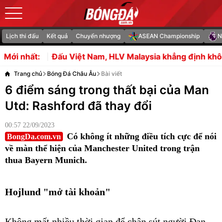
Lịch thi đấu
Kết quả
Chuyển nhượng
ASEAN Championship
N
t Nam, HLV Malaysia khẳng định không có gì để mất
Mal
Mới nhất:
Trang chủ
Bóng Đá Châu Âu
Bài viết
6 điểm sáng trong thất bại của Man
Utd: Rashford đã thay đổi
00:57 22/09/2023
Có không ít những điều tích cực để nói
BongDa.com.vn
về màn thể hiện của Manchester United trong trận
thua Bayern Munich.
Hojlund "mở tài khoản"
Không mất nhiều thời gian để chân sút người Đan