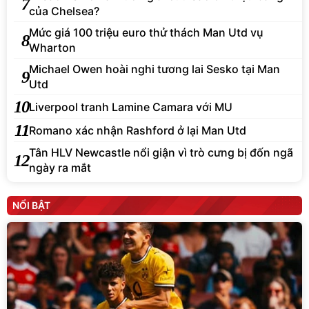
7
của Chelsea?
Mức giá 100 triệu euro thử thách Man Utd vụ
8
Wharton
Michael Owen hoài nghi tương lai Sesko tại Man
9
Utd
10
Liverpool tranh Lamine Camara với MU
11
Romano xác nhận Rashford ở lại Man Utd
Tân HLV Newcastle nổi giận vì trò cưng bị đốn ngã
12
ngày ra mắt
NỔI BẬT