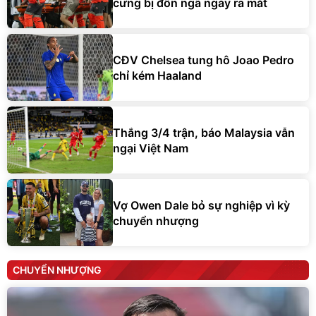
cưng bị đốn ngã ngày ra mắt
CĐV Chelsea tung hô Joao Pedro
chỉ kém Haaland
Thắng 3/4 trận, báo Malaysia vẫn
ngại Việt Nam
Vợ Owen Dale bỏ sự nghiệp vì kỳ
chuyển nhượng
CHUYỂN NHƯỢNG