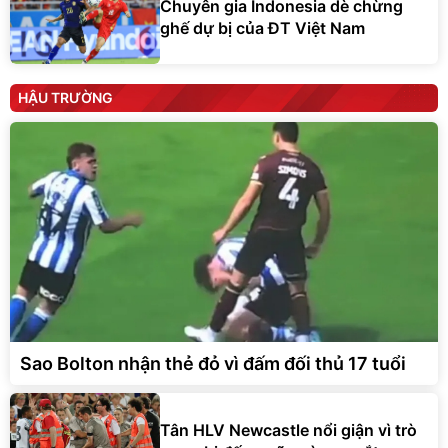
Chuyên gia Indonesia dè chừng
ghế dự bị của ĐT Việt Nam
HẬU TRƯỜNG
Sao Bolton nhận thẻ đỏ vì đấm đối thủ 17 tuổi
Tân HLV Newcastle nổi giận vì trò