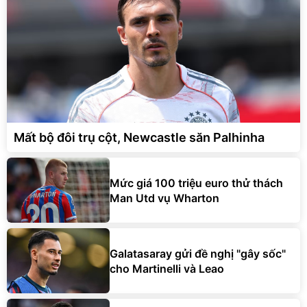
Mất bộ đôi trụ cột, Newcastle săn Palhinha
Mức giá 100 triệu euro thử thách
Man Utd vụ Wharton
Galatasaray gửi đề nghị "gây sốc"
cho Martinelli và Leao