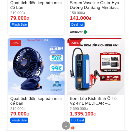
Quạt tích điện kẹp bàn mini
Serum Vaseline Gluta-Hya
để bàn
Dưỡng Da Sáng Mịn Sau 7
Ngày
219.000
150.000
đ
đ
79.000
141.000
đ
đ
Flash Sale
Deal hot
Unilever
-63%
-50%
Quạt tích điện kẹp bàn mini
Bơm Lốp Kích Bình Ô Tô
để bàn
V2 4in1 MEDICAR –
12.000mAh
219.000
2.690.000
đ
đ
79.000
1.335.100
đ
đ
Flash Sale
Hot Deal