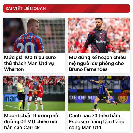
Unmute
Unmute
Máy ép chậm trái cây
Máy rửa xe cầm tay xịt rửa
BÀI VIẾT LIÊN QUAN
Elmich JEE 1855OL
cao áp có tạo bọt tuyết
3.000.000
đ
2.143.650
399.000
đ
đ
Flash Sale
Đã bán nhiều
Mức giá 100 triệu euro
MU dừng kế hoạch chiêu
thử thách Man Utd vụ
mộ người dự phòng cho
Wharton
Bruno Fernandes
Bạt phủ xe ô tô cao cấp,
Xe đạp điện trợ lực G-
tráng nhôm 03 lớp
Force C14 gấp gọn bỏ cốp
tiện lợi
392.000
9.900.000
đ
đ
325.000
7.092.000
Mount chấn thương mở
đ
Canh bạc 73 triệu bảng
đ
đường để MU chiêu mộ
Esposito nâng tầm hàng
Đã bán nhiều
Đang xem nhiều
bản sao Carrick
công Man Utd
G-FORCE VIETNA