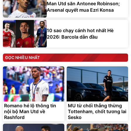
Man Utd săn Antonee Robinson;
Arsenal quyết mua Ezri Konsa
10 sao chạy cánh hot nhất Hè
2026: Barcola dẫn đầu
ĐỌC NHIỀU NHẤT
Romano hé lộ thông tin
MU từ chối thẳng thừng
nội bộ Man Utd về
Tottenham, chốt tương lai
Rashford
Sesko