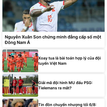
Nguyễn Xuân Son chứng minh đẳng cấp số một
Đông Nam Á
Xoay tua là bài toán hợp lý của đội
tuyển Việt Nam
Giải mã đội hình MU đấu PSG:
Tielemans ra mắt?
Tin đồn chuyển nhượng tối 6/8: