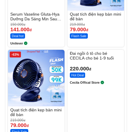
Serum Vaseline Gluta-Hya
Quạt tích điện kẹp bàn mini
Dưỡng Da Sáng Mịn Sau 7
để bàn
Ngày
150.000
219.000
đ
đ
141.000
79.000
đ
đ
Deal hot
Flash Sale
Unilever
Unmute
Đai ngồi ô tô cho bé
-63%
CECILA cho bé 1-9 tuổi
220.000
đ
Hot Deal
Cecila Offical Store
Quạt tích điện kẹp bàn mini
để bàn
219.000
đ
79.000
đ
Flash Sale