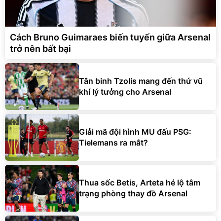
Cách Bruno Guimaraes biến tuyến giữa Arsenal
trở nên bất bại
Tân binh Tzolis mang đến thứ vũ
khí lý tưởng cho Arsenal
Giải mã đội hình MU đấu PSG:
Tielemans ra mắt?
Thua sốc Betis, Arteta hé lộ tâm
trạng phòng thay đồ Arsenal