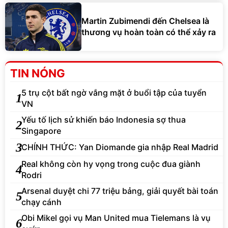
Martin Zubimendi đến Chelsea là
thương vụ hoàn toàn có thể xảy ra
TIN NÓNG
5 trụ cột bất ngờ vắng mặt ở buổi tập của tuyển
1
VN
Yếu tố lịch sử khiến báo Indonesia sợ thua
2
Singapore
3
CHÍNH THỨC: Yan Diomande gia nhập Real Madrid
Real không còn hy vọng trong cuộc đua giành
4
Rodri
Arsenal duyệt chi 77 triệu bảng, giải quyết bài toán
5
chạy cánh
Obi Mikel gọi vụ Man United mua Tielemans là vụ
6