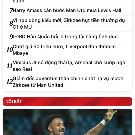
cướp
7
Harry Amass cản bước Man Utd mua Lewis Hall
Vì hợp đồng kiểu mới, Zirkzee hụt tiền thưởng dự
8
C1 ở MU
9
LĐBĐ Hàn Quốc hối lộ trọng tài bằng tình dục
Chốt giá 50 triệu euro, Liverpool đón Ibrahim
10
Mbaye
Vinicius Jr có động thái lạ, Arsenal chờ cướp ngôi
11
sao Real
Giám đốc Juventus thân chinh chốt hạ vụ mượn
12
Zirkzee từ Man United
NỔI BẬT