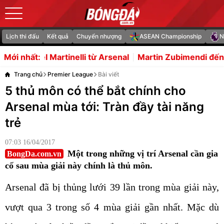
Lịch thi đấu
Kết quả
Chuyển nhượng
ASEAN Championship
N
elli từ Arsenal
Martin Zubimendi đến Chelsea là thương 
Mới nhất:
Trang chủ
Premier League
Bài viết
5 thủ môn có thể bắt chính cho
Arsenal mùa tới: Tràn đầy tài năng
trẻ
07:03 16/04/2017
Một trong những vị trí Arsenal cần gia
BongDa.com.vn
cố sau mùa giải này chính là thủ môn.
Arsenal đã bị thủng lưới 39 lần trong mùa giải này,
vượt qua 3 trong số 4 mùa giải gần nhất. Mặc dù