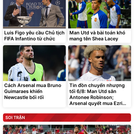
Luis Figo yêu cầu Chủ tịch
Man Utd và bài toán khó
FIFA Infantino từ chức
mang tên Shea Lacey
Cách Arsenal mua Bruno
Tin đồn chuyển nhượng
Guimaraes khiến
tối 6/8: Man Utd săn
Newcastle bối rối
Antonee Robinson;
Arsenal quyết mua Ezri
Konsa
SOI TRẬN