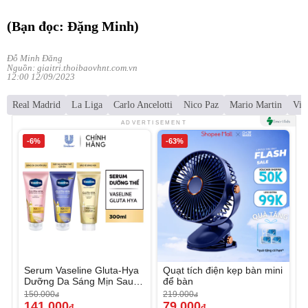
(Bạn đọc: Đặng Minh)
Đỗ Minh Đăng
Nguồn: giaitri.thoibaovhnt.com.vn
12:00 12/09/2023
Real Madrid
La Liga
Carlo Ancelotti
Nico Paz
Mario Martin
Vin
ADVERTISEMENT
-6%
-63%
Serum Vaseline Gluta-Hya
Quạt tích điện kẹp bàn mini
Dưỡng Da Sáng Mịn Sau 7
để bàn
Ngày
150.000
219.000
đ
đ
141.000
79.000
đ
đ