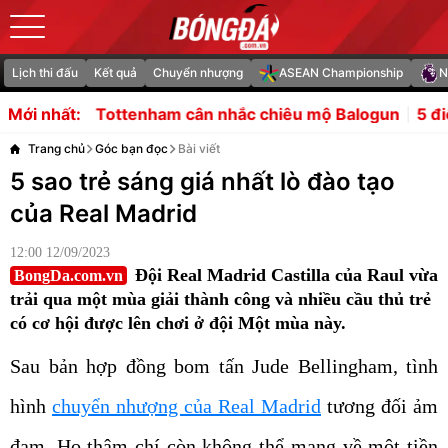
Lịch thi đấu
Kết quả
Chuyển nhượng
ASEAN Championship
N
nham cân nhắc chiêu mộ Balogun
5 điểm nhấn tiền mùa g
Mới nhất:
Trang chủ
Góc bạn đọc
Bài viết
5 sao trẻ sáng giá nhất lò đào tạo
của Real Madrid
12:00 12/09/2023
Đội Real Madrid Castilla của Raul vừa
BongDa.com.vn
trải qua một mùa giải thành công và nhiều cầu thủ trẻ
có cơ hội được lên chơi ở đội Một mùa này.
Sau bản hợp đồng bom tấn Jude Bellingham, tình
hình
chuyển nhượng của Real Madrid
tương đối ảm
đạm. Họ thậm chí còn không thể mang về một tiền