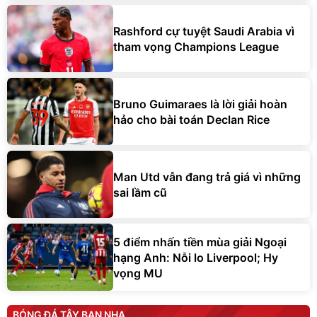
Rashford cự tuyệt Saudi Arabia vì
tham vọng Champions League
Bruno Guimaraes là lời giải hoàn
hảo cho bài toán Declan Rice
Man Utd vẫn đang trả giá vì những
sai lầm cũ
5 điểm nhấn tiền mùa giải Ngoại
hạng Anh: Nỗi lo Liverpool; Hy
vọng MU
BÓNG ĐÁ TÂY BAN NHA