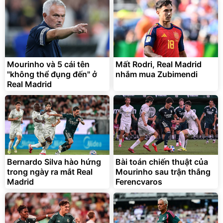
Discount
Flash Sale
Unmute
Vali Bamozo Khung Nhôm
9066 Size 20/24/28 Cao
Cấp
1.000.000
đ
825.000
Mourinho và 5 cái tên
Mất Rodri, Real Madrid
đ
"không thể đụng đến" ở
nhắm mua Zubimendi
Flash Sale
Real Madrid
Lót ghế ôtô, nâng lưng
chống nóng giúp thoải mái
trong di chuyển
295.000
Bernardo Silva hào hứng
Bài toán chiến thuật của
đ
trong ngày ra mắt Real
Mourinho sau trận thắng
Đã bán nhiều
Madrid
Ferencvaros