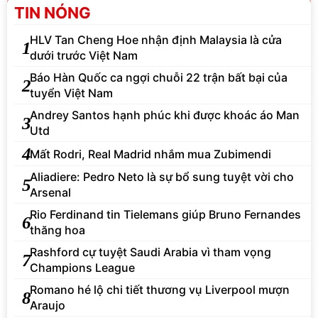
TIN NÓNG
HLV Tan Cheng Hoe nhận định Malaysia là cửa
1
dưới trước Việt Nam
Báo Hàn Quốc ca ngợi chuỗi 22 trận bất bại của
2
tuyển Việt Nam
Andrey Santos hạnh phúc khi được khoác áo Man
3
Utd
4
Mất Rodri, Real Madrid nhắm mua Zubimendi
Aliadiere: Pedro Neto là sự bổ sung tuyệt vời cho
5
Arsenal
Rio Ferdinand tin Tielemans giúp Bruno Fernandes
6
thăng hoa
Rashford cự tuyệt Saudi Arabia vì tham vọng
7
Champions League
Romano hé lộ chi tiết thương vụ Liverpool mượn
8
Araujo