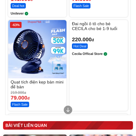
Deal hot
Flash Sale
Unilever
Unmute
Đai ngồi ô tô cho bé
-63%
CECILA cho bé 1-9 tuổi
220.000
đ
Hot Deal
Cecila Offical Store
Quạt tích điện kẹp bàn mini
để bàn
219.000
đ
79.000
đ
Flash Sale
Unmute
Unmute
Sữa dưỡng thể nâng tông
Robot Hút Bụi Lau Nhà -
tức thì Vaseline Body
D2-001 - Thông Minh
BÀI VIẾT LIÊN QUAN
190.000
3.000.000
đ
đ
138.330
2.200.000
đ
đ