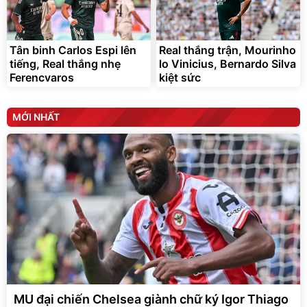
Tân binh Carlos Espi lên
Real thắng trận, Mourinho
tiếng, Real thắng nhẹ
lo Vinicius, Bernardo Silva
Ferencvaros
kiệt sức
MỚI NHẤT
MU đại chiến Chelsea giành chữ ký Igor Thiago