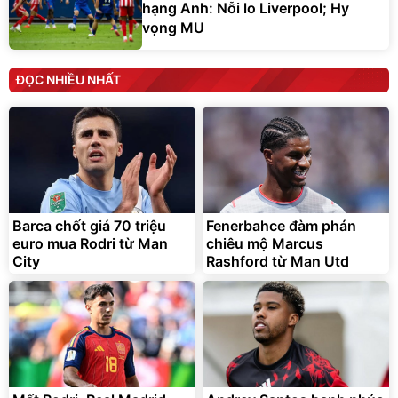
hạng Anh: Nỗi lo Liverpool; Hy
vọng MU
ĐỌC NHIỀU NHẤT
Barca chốt giá 70 triệu
Fenerbahce đàm phán
euro mua Rodri từ Man
chiêu mộ Marcus
City
Rashford từ Man Utd