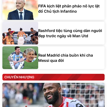
FIFA kịch liệt phản pháo nỗ lực lật
đổ Chủ tịch Infantino
Rashford tiệc tùng cùng dàn người
đẹp trước ngày về Man Utd
Real Madrid chia buồn khi cha
Messi qua đời
CHUYỂN NHƯỢNG