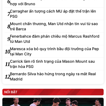
6
hợp với Bruno
Carragher ấn tượng cách MU áp đặt thế trận lên
7
PSG
Mount chấn thương, Man Utd nhận tin vui từ sao
8
trẻ Barca
Fenerbahce đàm phán chiêu mộ Marcus Rashford
9
từ Man Utd
Maresca xóa bỏ quy trình bầu đội trưởng của Pep
10
tại Man City
Carrick làm rõ tình trạng của Mason Mount sau
11
trận hòa PSG
Bernardo Silva hào hứng trong ngày ra mắt Real
12
Madrid
NỔI BẬT