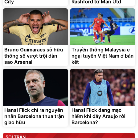
City
Rashford từ Man Utd
Bruno Guimaraes sở hữu
Truyền thông Malaysia e
thông số vượt trội dàn
ngại tuyển Việt Nam ở bán
sao Arsenal
kết
Hansi Flick chỉ ra nguyên
Hansi Flick đang mạo
nhân Barcelona thua trận
hiểm khi đẩy Araujo rời
giao hữu
Barcelona?
SOI TRẬN