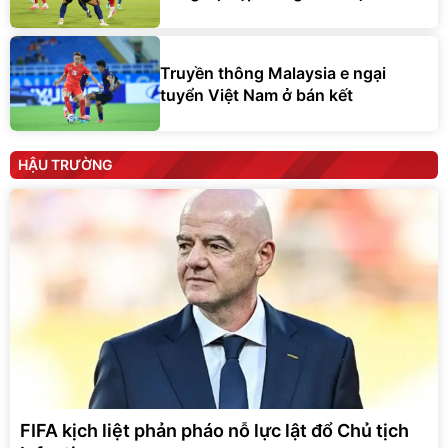
Truyền thông Malaysia e ngại
tuyển Việt Nam ở bán kết
HẬU TRƯỜNG
FIFA kịch liệt phản pháo nỗ lực lật đổ Chủ tịch