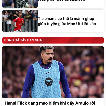
Tielemans có thể là mảnh ghép
giúp tuyến giữa Man Utd lột xác
BÓNG ĐÁ TÂY BAN NHA
Hansi Flick đang mạo hiểm khi đẩy Araujo rời