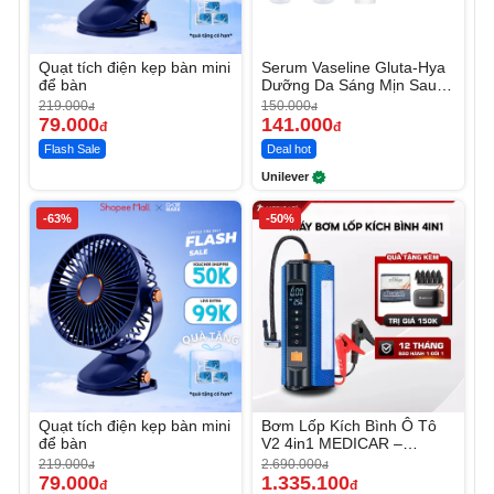
Quạt tích điện kẹp bàn mini
Serum Vaseline Gluta-Hya
để bàn
Dưỡng Da Sáng Mịn Sau 7
Ngày
219.000
150.000
đ
đ
79.000
141.000
đ
đ
Flash Sale
Deal hot
Unilever
-63%
-50%
Quạt tích điện kẹp bàn mini
Bơm Lốp Kích Bình Ô Tô
để bàn
V2 4in1 MEDICAR –
12.000mAh
219.000
2.690.000
đ
đ
79.000
1.335.100
đ
đ