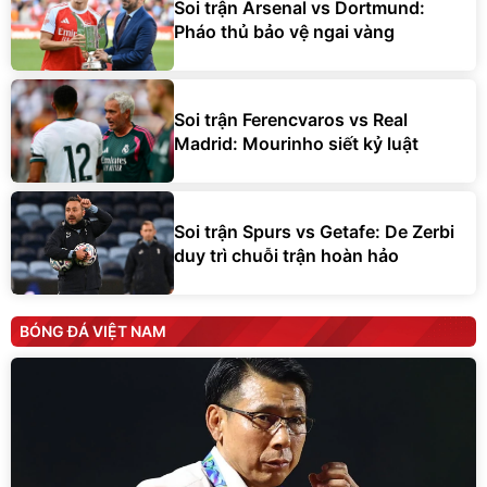
Soi trận Arsenal vs Dortmund:
Pháo thủ bảo vệ ngai vàng
Soi trận Ferencvaros vs Real
Madrid: Mourinho siết kỷ luật
Soi trận Spurs vs Getafe: De Zerbi
duy trì chuỗi trận hoàn hảo
BÓNG ĐÁ VIỆT NAM