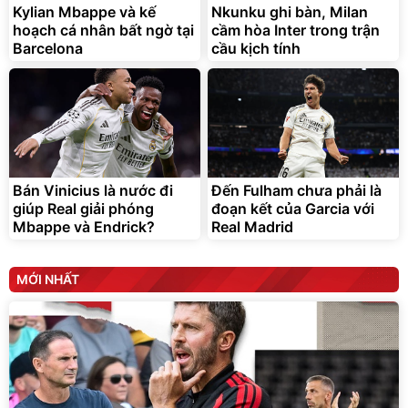
Kylian Mbappe và kế
Nkunku ghi bàn, Milan
Đã bán nhiều
Đang xem nhiều
hoạch cá nhân bất ngờ tại
cầm hòa Inter trong trận
G-FORCE VIETNA
Barcelona
cầu kịch tính
Bán Vinicius là nước đi
Đến Fulham chưa phải là
giúp Real giải phóng
đoạn kết của Garcia với
Mbappe và Endrick?
Real Madrid
MỚI NHẤT