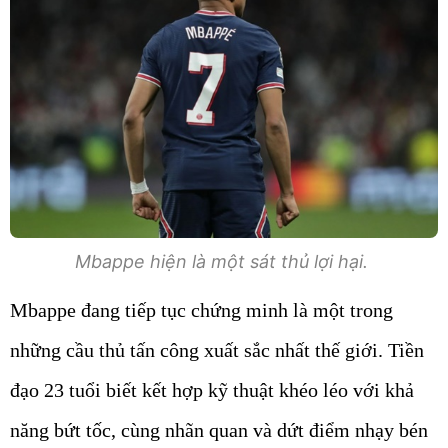
Mbappe hiện là một sát thủ lợi hại.
Mbappe đang tiếp tục chứng minh là một trong
những cầu thủ tấn công xuất sắc nhất thế giới. Tiền
đạo 23 tuổi biết kết hợp kỹ thuật khéo léo với khả
năng bứt tốc, cùng nhãn quan và dứt điểm nhạy bén