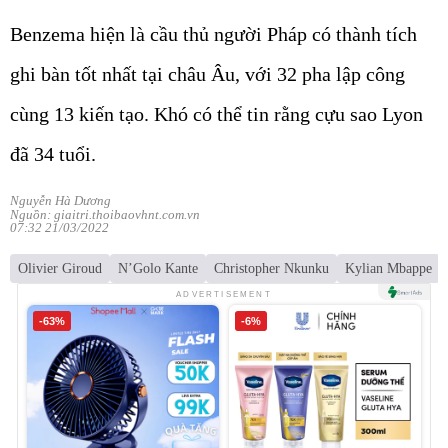
Benzema hiện là cầu thủ người Pháp có thành tích
ghi bàn tốt nhất tại châu Âu, với 32 pha lập công
cùng 13 kiến tạo. Khó có thể tin rằng cựu sao Lyon
đã 34 tuổi.
Nguyễn Hà Dương
Nguồn: giaitri.thoibaovhnt.com.vn
07:32 21/03/2022
Olivier Giroud
N’Golo Kante
Christopher Nkunku
Kylian Mbappe
ADVERTISEMENT
-63%
-6%