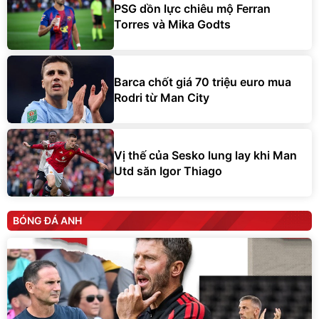
PSG dồn lực chiêu mộ Ferran
Torres và Mika Godts
Barca chốt giá 70 triệu euro mua
Rodri từ Man City
Vị thế của Sesko lung lay khi Man
Utd săn Igor Thiago
BÓNG ĐÁ ANH