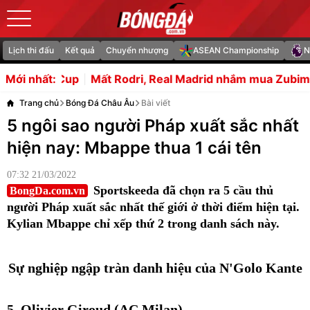
Lịch thi đấu
Kết quả
Chuyển nhượng
ASEAN Championship
N
t Rodri, Real Madrid nhắm mua Zubimendi
FIFA kịch liệ
Mới nhất:
Trang chủ
Bóng Đá Châu Âu
Bài viết
5 ngôi sao người Pháp xuất sắc nhất
hiện nay: Mbappe thua 1 cái tên
07:32 21/03/2022
Sportskeeda đã chọn ra 5 cầu thủ
BongDa.com.vn
người Pháp xuất sắc nhất thế giới ở thời điểm hiện tại.
Kylian Mbappe chỉ xếp thứ 2 trong danh sách này.
Sự nghiệp ngập tràn danh hiệu của N'Golo Kante
5. Olivier Giroud (AC Milan)