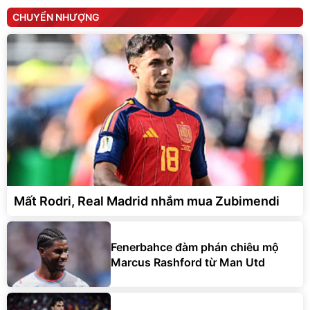
CHUYỂN NHƯỢNG
Mất Rodri, Real Madrid nhắm mua Zubimendi
Fenerbahce đàm phán chiêu mộ
Marcus Rashford từ Man Utd