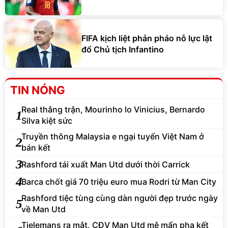
FIFA kịch liệt phản pháo nỗ lực lật
đổ Chủ tịch Infantino
TIN NÓNG
Real thắng trận, Mourinho lo Vinicius, Bernardo
1
Silva kiệt sức
Truyền thông Malaysia e ngại tuyển Việt Nam ở
2
bán kết
3
Rashford tái xuất Man Utd dưới thời Carrick
4
Barca chốt giá 70 triệu euro mua Rodri từ Man City
Rashford tiệc tùng cùng dàn người đẹp trước ngày
5
về Man Utd
Tielemans ra mắt, CĐV Man Utd mê mẩn pha kết