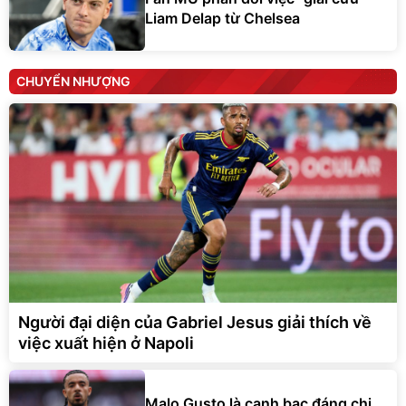
Liam Delap từ Chelsea
CHUYỂN NHƯỢNG
Người đại diện của Gabriel Jesus giải thích về
việc xuất hiện ở Napoli
Malo Gusto là canh bạc đáng chi