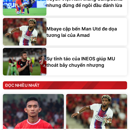
nhưng đừng để ngôi đầu đánh lừa
Mbaye cập bến Man Utd đe dọa
tương lai của Amad
Sự tỉnh táo của INEOS giúp MU
thoát bẫy chuyển nhượng
ĐỌC NHIỀU NHẤT