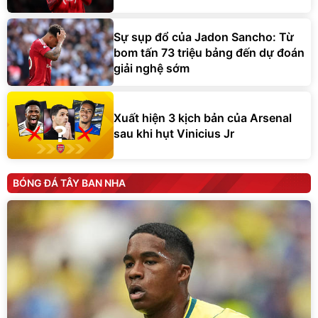
Sự sụp đổ của Jadon Sancho: Từ
bom tấn 73 triệu bảng đến dự đoán
giải nghệ sớm
Xuất hiện 3 kịch bản của Arsenal
sau khi hụt Vinicius Jr
BÓNG ĐÁ TÂY BAN NHA