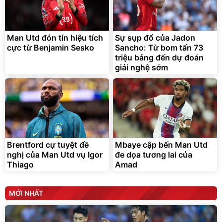
Lót ghế ôtô, nâng lưng
chống nóng giúp thoải mái
trong di chuyển
295.000
Man Utd đón tín hiệu tích
Sự sụp đổ của Jadon
đ
cực từ Benjamin Sesko
Sancho: Từ bom tấn 73
Đã bán nhiều
triệu bảng đến dự đoán
giải nghệ sớm
Brentford cự tuyệt đề
Mbaye cập bến Man Utd
nghị của Man Utd vụ Igor
đe dọa tương lai của
Thiago
Amad
MỚI NHẤT