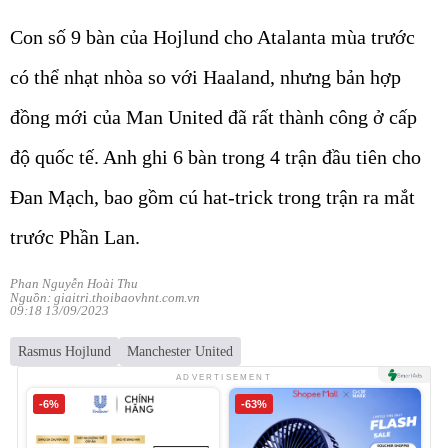
Con số 9 bàn của Hojlund cho Atalanta mùa trước
có thể nhạt nhòa so với Haaland, nhưng bản hợp
đồng mới của Man United đã rất thành công ở cấp
độ quốc tế. Anh ghi 6 bàn trong 4 trận đầu tiên cho
Đan Mạch, bao gồm cú hat-trick trong trận ra mắt
trước Phần Lan.
Phan Nguyễn Hoài Thu
Nguồn: giaitri.thoibaovhnt.com.vn
09:18 13/09/2023
Rasmus Hojlund
Manchester United
ADVERTISEMENT
-6%
-63%