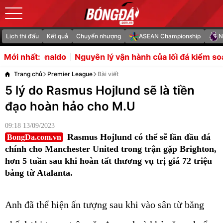
Lịch thi đấu
Kết quả
Chuyển nhượng
ASEAN Championship
N
Nguyên lý vận hành của lối đá kiểm soát bóng Tiki-taka
Mới nhất:
Trang chủ
Premier League
Bài viết
5 lý do Rasmus Hojlund sẽ là tiền
đạo hoàn hảo cho M.U
09:18 13/09/2023
Rasmus Hojlund có thể sẽ lần đầu đá
BongDa.com.vn
chính cho Manchester United trong trận gặp Brighton,
hơn 5 tuần sau khi hoàn tất thương vụ trị giá 72 triệu
bảng từ Atalanta.
Anh đã thể hiện ấn tượng sau khi vào sân từ băng