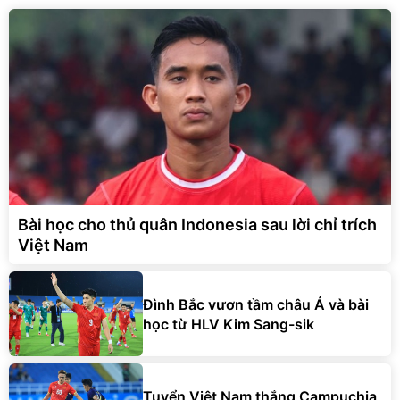
Bài học cho thủ quân Indonesia sau lời chỉ trích
Việt Nam
Đình Bắc vươn tầm châu Á và bài
học từ HLV Kim Sang-sik
Tuyển Việt Nam thắng Campuchia