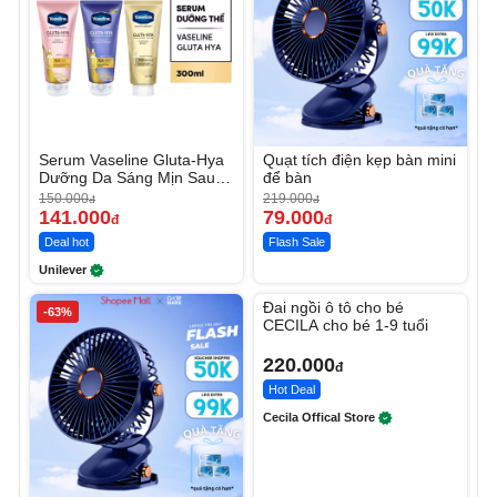
Serum Vaseline Gluta-Hya
Quạt tích điện kẹp bàn mini
Dưỡng Da Sáng Mịn Sau 7
để bàn
Ngày
150.000
219.000
đ
đ
141.000
79.000
đ
đ
Deal hot
Flash Sale
Unilever
Unmute
Đai ngồi ô tô cho bé
-63%
CECILA cho bé 1-9 tuổi
220.000
đ
Hot Deal
Cecila Offical Store