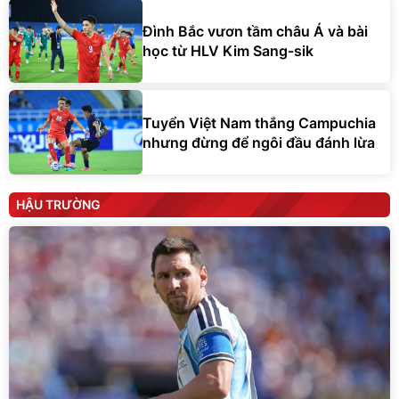
Đình Bắc vươn tầm châu Á và bài
học từ HLV Kim Sang-sik
Tuyển Việt Nam thắng Campuchia
nhưng đừng để ngôi đầu đánh lừa
HẬU TRƯỜNG