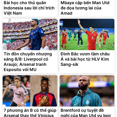
Bài học cho thủ quân
Mbaye cập bến Man Utd
Indonesia sau lời chỉ trích
đe dọa tương lai của
Việt Nam
Amad
Tin đồn chuyển nhượng
Đình Bắc vươn tầm châu
sáng 8/8: Liverpool có
Á và bài học từ HLV Kim
Araujo; Arsenal tranh
Sang-sik
Esposito với MU
7 phương án B có thể giúp
Brentford cự tuyệt đề
Arsenal thay thế Vinicius
nghị của Man Utd vụ Igor