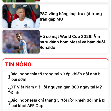
PSG vắng hàng loạt trụ cột trong
trận gặp MU
Hồ sơ mật World Cup 2026: Âm
mưu đánh bom Messi và bám đuôi
Ronaldo
TIN NÓNG
Báo Indonesia tố trọng tài xử ép khiến đội nhà bị
1
loại sớm
ĐT Việt Nam giải lời nguyền gần 800 ngày tại Mỹ
2
Đình
Báo Indonesia chỉ thẳng 3 "tội đồ" khiến đội nhà bị
3
loại khỏi AFF Cup