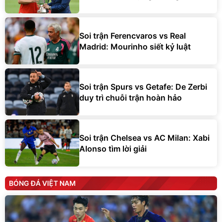
Soi trận Ferencvaros vs Real
Madrid: Mourinho siết kỷ luật
Soi trận Spurs vs Getafe: De Zerbi
duy trì chuỗi trận hoàn hảo
Soi trận Chelsea vs AC Milan: Xabi
Alonso tìm lời giải
BÓNG ĐÁ VIỆT NAM