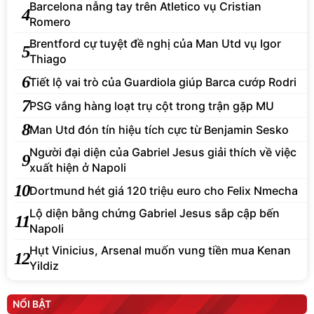
Barcelona nẫng tay trên Atletico vụ Cristian
4
Romero
Brentford cự tuyệt đề nghị của Man Utd vụ Igor
5
Thiago
6
Tiết lộ vai trò của Guardiola giúp Barca cướp Rodri
7
PSG vắng hàng loạt trụ cột trong trận gặp MU
8
Man Utd đón tín hiệu tích cực từ Benjamin Sesko
Người đại diện của Gabriel Jesus giải thích về việc
9
xuất hiện ở Napoli
10
Dortmund hét giá 120 triệu euro cho Felix Nmecha
Lộ diện bằng chứng Gabriel Jesus sắp cập bến
11
Napoli
Hụt Vinicius, Arsenal muốn vung tiền mua Kenan
12
Yildiz
NỔI BẬT