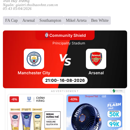
Trần Huy Trưởng
Nguồn: giaitri.thoibaovhnt.com.vn
05:43 05/04/2026
FA Cup
Arsenal
Southampton
Mikel Arteta
Ben White
Community Shield
Principality Stadium
Manchester City
Arsenal
21:00
- 16-08-2026
ADVERTISEMENT
-6%
-63%