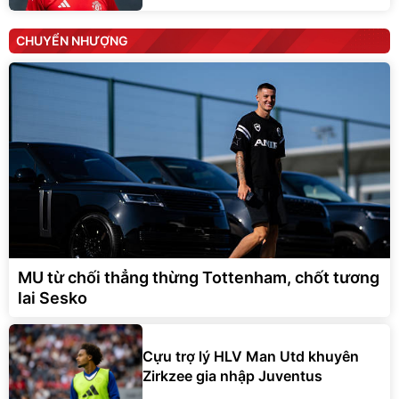
CHUYỂN NHƯỢNG
MU từ chối thẳng thừng Tottenham, chốt tương
lai Sesko
Cựu trợ lý HLV Man Utd khuyên
Zirkzee gia nhập Juventus