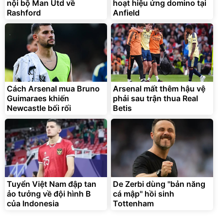
nội bộ Man Utd về
hoạt hiệu ứng domino tại
Rashford
Anfield
Cách Arsenal mua Bruno
Arsenal mất thêm hậu vệ
Guimaraes khiến
phải sau trận thua Real
Newcastle bối rối
Betis
Tuyển Việt Nam đập tan
De Zerbi dùng ''bản năng
ảo tưởng về đội hình B
cá mập'' hồi sinh
của Indonesia
Tottenham