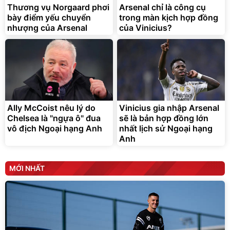
295.000
Thương vụ Norgaard phơi
Arsenal chỉ là công cụ
đ
bày điểm yếu chuyển
trong màn kịch hợp đồng
Đã bán nhiều
nhượng của Arsenal
của Vinicius?
Ally McCoist nêu lý do
Vinicius gia nhập Arsenal
Chelsea là "ngựa ô" đua
sẽ là bản hợp đồng lớn
vô địch Ngoại hạng Anh
nhất lịch sử Ngoại hạng
Anh
MỚI NHẤT