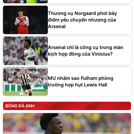
Thương vụ Norgaard phơi bày
điểm yếu chuyển nhượng của
Arsenal
Arsenal chỉ là công cụ trong màn
kịch hợp đồng của Vinicius?
MU nhắm sao Fulham phòng
trường hợp hụt Lewis Hall
BÓNG ĐÁ ANH