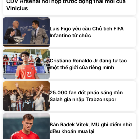
CĐV Arsenal hồi hộp trước động thái mới của
Vinicius
Luis Figo yêu cầu Chủ tịch FIFA
Infantino từ chức
Cristiano Ronaldo Jr đang tự tạo
một thế giới của riêng mình
25.000 fan đốt pháo sáng đón
Salah gia nhập Trabzonspor
Bán Radek Vitek, MU ghi điểm nhờ
điều khoản mua lại