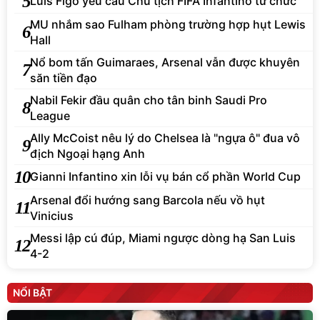
5
Luis Figo yêu cầu Chủ tịch FIFA Infantino từ chức
MU nhắm sao Fulham phòng trường hợp hụt Lewis
6
Hall
Nổ bom tấn Guimaraes, Arsenal vẫn được khuyên
7
săn tiền đạo
Nabil Fekir đầu quân cho tân binh Saudi Pro
8
League
Ally McCoist nêu lý do Chelsea là "ngựa ô" đua vô
9
địch Ngoại hạng Anh
10
Gianni Infantino xin lỗi vụ bán cổ phần World Cup
Arsenal đổi hướng sang Barcola nếu vồ hụt
11
Vinicius
Messi lập cú đúp, Miami ngược dòng hạ San Luis
12
4-2
NỔI BẬT