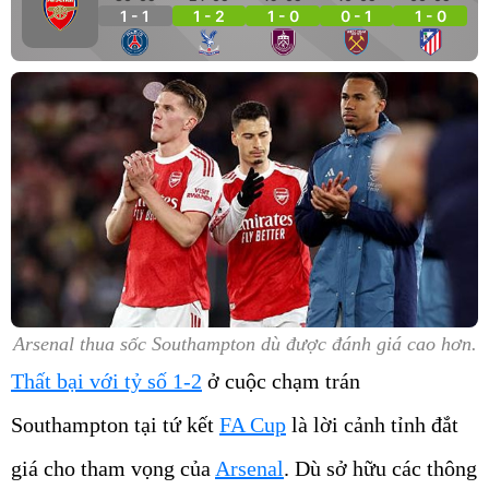
1 - 1
1 - 2
1 - 0
0 - 1
1 - 0
Arsenal thua sốc Southampton dù được đánh giá cao hơn.
Thất bại với tỷ số 1-2
ở cuộc chạm trán
Southampton tại tứ kết
FA Cup
là lời cảnh tỉnh đắt
giá cho tham vọng của
Arsenal
. Dù sở hữu các thông