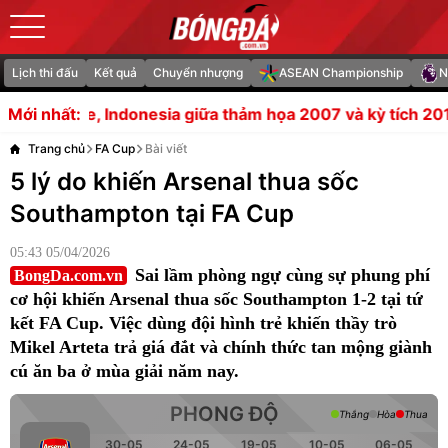
Lịch thi đấu
Kết quả
Chuyển nhượng
ASEAN Championship
N
nesia giữa thảm họa 2007 và kỳ tích 2016
HLV Campuchia
Mới nhất:
Trang chủ
FA Cup
Bài viết
5 lý do khiến Arsenal thua sốc
Southampton tại FA Cup
05:43 05/04/2026
Sai lầm phòng ngự cùng sự phung phí
BongDa.com.vn
cơ hội khiến Arsenal thua sốc Southampton 1-2 tại tứ
kết FA Cup. Việc dùng đội hình trẻ khiến thầy trò
Mikel Arteta trả giá đắt và chính thức tan mộng giành
cú ăn ba ở mùa giải năm nay.
PHONG ĐỘ
Thắng
Hòa
Thua
30-05
24-05
19-05
10-05
06-05