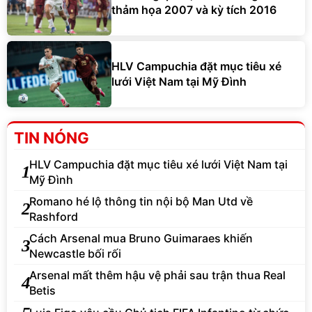
thảm họa 2007 và kỳ tích 2016
HLV Campuchia đặt mục tiêu xé
lưới Việt Nam tại Mỹ Đình
TIN NÓNG
HLV Campuchia đặt mục tiêu xé lưới Việt Nam tại
1
Mỹ Đình
Romano hé lộ thông tin nội bộ Man Utd về
2
Rashford
Cách Arsenal mua Bruno Guimaraes khiến
3
Newcastle bối rối
Arsenal mất thêm hậu vệ phải sau trận thua Real
4
Betis