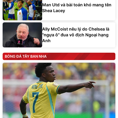
Man Utd và bài toán khó mang tên
Shea Lacey
Ally McCoist nêu lý do Chelsea là
"ngựa ô" đua vô địch Ngoại hạng
Anh
BÓNG ĐÁ TÂY BAN NHA