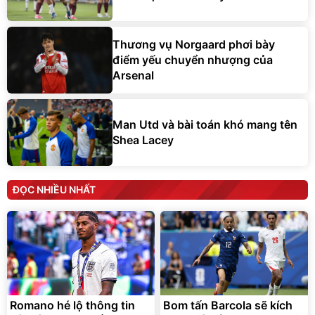
Thương vụ Norgaard phơi bày
điểm yếu chuyển nhượng của
Arsenal
Man Utd và bài toán khó mang tên
Shea Lacey
ĐỌC NHIỀU NHẤT
Romano hé lộ thông tin
Bom tấn Barcola sẽ kích