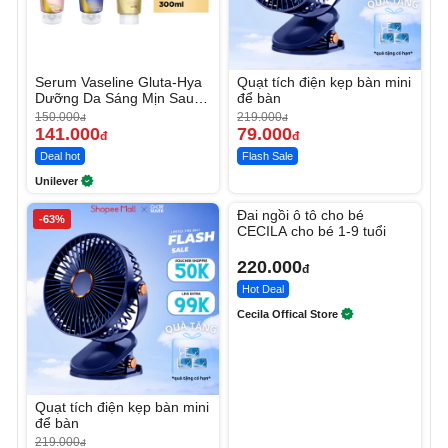
Serum Vaseline Gluta-Hya
Quạt tích điện kẹp bàn mini
Dưỡng Da Sáng Mịn Sau 7
để bàn
Ngày
150.000
219.000
đ
đ
141.000
79.000
đ
đ
Deal hot
Flash Sale
Unilever
Unmute
Đai ngồi ô tô cho bé
-63%
CECILA cho bé 1-9 tuổi
220.000
đ
Hot Deal
Cecila Offical Store
Quạt tích điện kẹp bàn mini
để bàn
219.000
đ