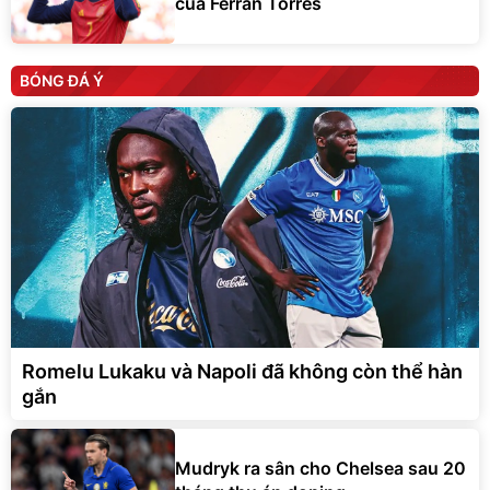
của Ferran Torres
BÓNG ĐÁ Ý
Romelu Lukaku và Napoli đã không còn thể hàn
gắn
Mudryk ra sân cho Chelsea sau 20