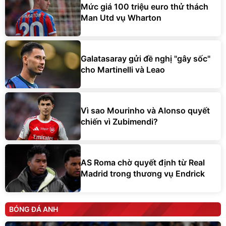
Mức giá 100 triệu euro thử thách
Man Utd vụ Wharton
Galatasaray gửi đề nghị "gây sốc"
cho Martinelli và Leao
Vì sao Mourinho và Alonso quyết
chiến vì Zubimendi?
AS Roma chờ quyết định từ Real
Madrid trong thương vụ Endrick
BÓNG ĐÁ ANH