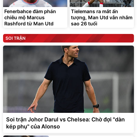
Fenerbahce đàm phán
Tielemans ra mắt ấn
chiêu mộ Marcus
tượng, Man Utd vẫn nhắm
Rashford từ Man Utd
sao 26 tuổi
SOI TRẬN
Soi trận Johor Darul vs Chelsea: Chờ đợi "dàn
kép phụ" của Alonso