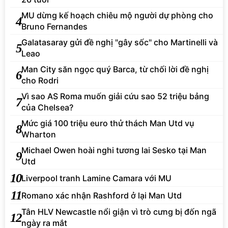
MU dừng kế hoạch chiêu mộ người dự phòng cho
4
Bruno Fernandes
Galatasaray gửi đề nghị "gây sốc" cho Martinelli và
5
Leao
Man City săn ngọc quý Barca, từ chối lời đề nghị
6
cho Rodri
Vì sao AS Roma muốn giải cứu sao 52 triệu bảng
7
của Chelsea?
Mức giá 100 triệu euro thử thách Man Utd vụ
8
Wharton
Michael Owen hoài nghi tương lai Sesko tại Man
9
Utd
10
Liverpool tranh Lamine Camara với MU
11
Romano xác nhận Rashford ở lại Man Utd
Tân HLV Newcastle nổi giận vì trò cưng bị đốn ngã
12
ngày ra mắt