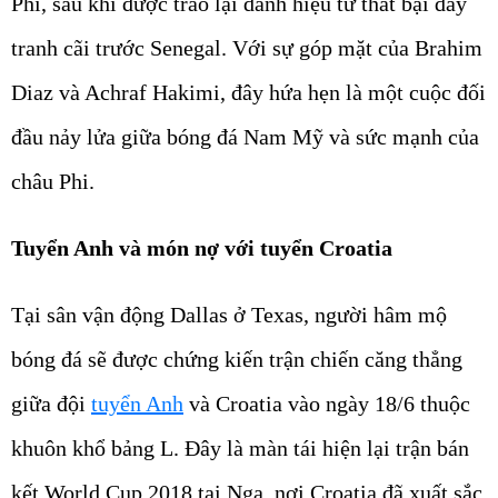
Phi, sau khi được trao lại danh hiệu từ thất bại đầy
tranh cãi trước Senegal. Với sự góp mặt của Brahim
Diaz và Achraf Hakimi, đây hứa hẹn là một cuộc đối
đầu nảy lửa giữa bóng đá Nam Mỹ và sức mạnh của
châu Phi.
Tuyển Anh và món nợ với tuyển Croatia
Tại sân vận động Dallas ở Texas, người hâm mộ
bóng đá sẽ được chứng kiến trận chiến căng thẳng
giữa đội
tuyển Anh
và Croatia vào ngày 18/6 thuộc
khuôn khổ bảng L. Đây là màn tái hiện lại trận bán
kết World Cup 2018 tại Nga, nơi Croatia đã xuất sắc