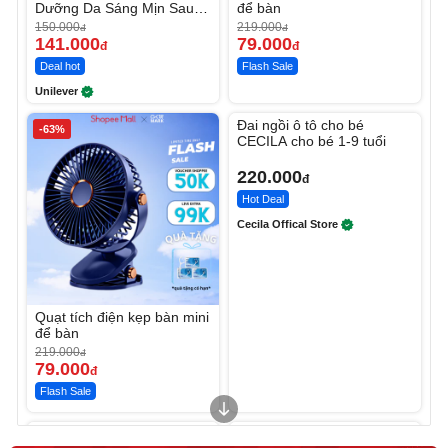
Dưỡng Da Sáng Mịn Sau 7
để bàn
Ngày
150.000
219.000
đ
đ
141.000
79.000
đ
đ
Deal hot
Flash Sale
Unilever
Unmute
Đai ngồi ô tô cho bé
-63%
CECILA cho bé 1-9 tuổi
220.000
đ
Hot Deal
Cecila Offical Store
Quạt tích điện kẹp bàn mini
để bàn
219.000
đ
79.000
đ
Flash Sale
Unmute
Unmute
Sữa dưỡng thể nâng tông
Robot Hút Bụi Lau Nhà -