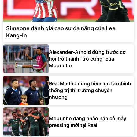
Simeone đánh giá cao sự đa năng của Lee
Kang-In
Alexander-Arnold đứng trước cơ
hội trở thành ''trò cưng'' của
Mourinho
Real Madrid dùng tiềm lực tài chính
thống trị thị trường chuyển
nhượng
Mourinho đang nhào nặn cỗ máy
pressing mới tại Real