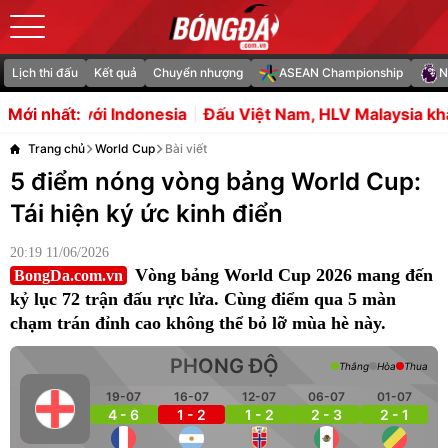
Lịch thi đấu
Kết quả
Chuyển nhượng
ASEAN Championship
N
esia
Đấu Việt Nam, HLV Malaysia khẳng định không có gì
Mới nhất:
Trang chủ
World Cup
Bài viết
5 điểm nóng vòng bảng World Cup:
Tái hiện ký ức kinh điển
20:19 11/06/2026
Vòng bảng World Cup 2026 mang đến
BongDa.com.vn
kỷ lục 72 trận đấu rực lửa. Cùng điểm qua 5 màn
chạm trán đỉnh cao không thể bỏ lỡ mùa hè này.
PHONG ĐỘ
Thắng
Hòa
Thua
19-07
16-07
12-07
06-07
01-07
4 - 6
1 - 2
1 - 2
2 - 3
2 - 1