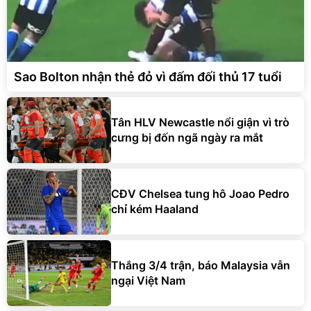
Sao Bolton nhận thẻ đỏ vì đấm đối thủ 17 tuổi
Tân HLV Newcastle nổi giận vì trò
cưng bị đốn ngã ngày ra mắt
CĐV Chelsea tung hô Joao Pedro
chỉ kém Haaland
Thắng 3/4 trận, báo Malaysia vẫn
ngại Việt Nam