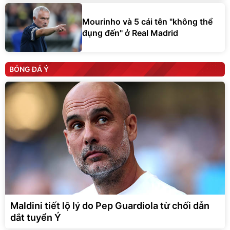
Mourinho và 5 cái tên "không thể
đụng đến" ở Real Madrid
BÓNG ĐÁ Ý
Maldini tiết lộ lý do Pep Guardiola từ chối dẫn
dắt tuyển Ý