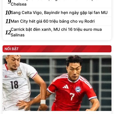
9
Chelsea
10
Sang Celta Vigo, Bayindir hẹn ngày gặp lại fan MU
11
Man City hét giá 60 triệu bảng cho vụ Rodri
Carrick bật đèn xanh, MU chi 16 triệu euro mua
12
Salinas
NỔI BẬT