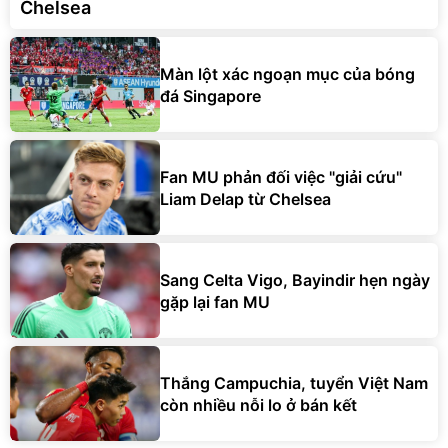
Chelsea
Màn lột xác ngoạn mục của bóng
đá Singapore
Fan MU phản đối việc "giải cứu"
Liam Delap từ Chelsea
Sang Celta Vigo, Bayindir hẹn ngày
gặp lại fan MU
Thắng Campuchia, tuyển Việt Nam
còn nhiều nỗi lo ở bán kết