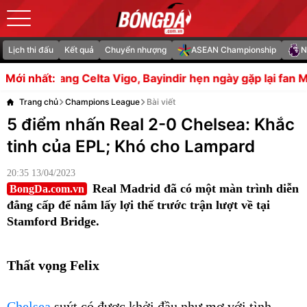
Lịch thi đấu
Kết quả
Chuyển nhượng
ASEAN Championship
N
lta Vigo, Bayindir hẹn ngày gặp lại fan MU
Thắng Campuch
Mới nhất:
Trang chủ
Champions League
Bài viết
5 điểm nhấn Real 2-0 Chelsea: Khắc
tinh của EPL; Khó cho Lampard
20:35 13/04/2023
Real Madrid đã có một màn trình diễn
BongDa.com.vn
đẳng cấp để nắm lấy lợi thế trước trận lượt về tại
Stamford Bridge.
Thất vọng Felix
Chelsea
suýt có được khởi đầu như mơ với tình