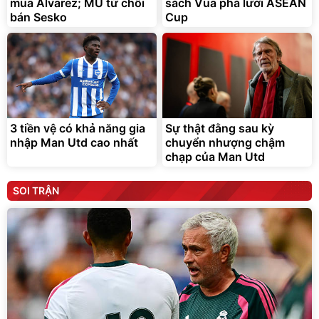
mua Alvarez; MU từ chối
sách Vua phá lưới ASEAN
bán Sesko
Cup
3 tiền vệ có khả năng gia
Sự thật đằng sau kỳ
nhập Man Utd cao nhất
chuyển nhượng chậm
chạp của Man Utd
SOI TRẬN