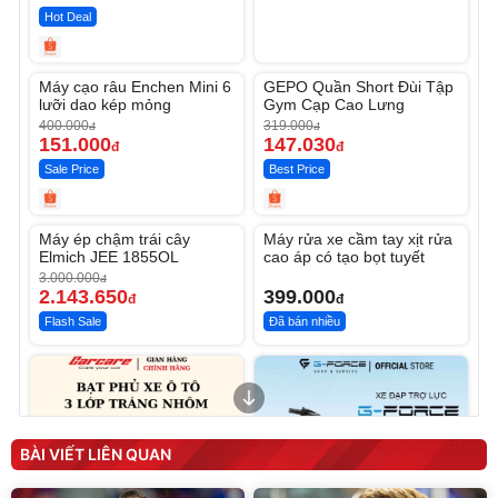
Hot Deal
Unmute
Unmute
Máy cạo râu Enchen Mini 6
GEPO Quần Short Đùi Tập
-62%
-53%
lưỡi dao kép mỏng
Gym Cạp Cao Lưng
400.000
319.000
đ
đ
151.000
147.030
đ
đ
Sale Price
Best Price
Unmute
Unmute
Máy ép chậm trái cây
Máy rửa xe cầm tay xịt rửa
-28%
Elmich JEE 1855OL
cao áp có tạo bọt tuyết
3.000.000
đ
2.143.650
399.000
đ
đ
Flash Sale
Đã bán nhiều
BÀI VIẾT LIÊN QUAN