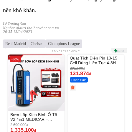
nên khó khăn.
Lê Trường Sơn
Nguồn: giaitri.thoibaovhnt.com.vn
20:35 13/04/2023
Real Madrid
Chelsea
Champions League
Unmute
ADVERTISEMENT
Quạt Tích Điện Pin 10-15
-50%
-54%
Cell Dùng Liên Tục 4-8H
291.500
đ
131.874
đ
Flash Sale
Bơm Lốp Kích Bình Ô Tô
V2 4in1 MEDICAR –
12.000mAh
2.690.000
đ
1.335.100
đ