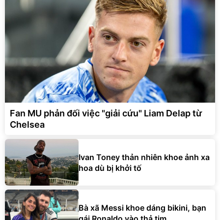
Fan MU phản đối việc "giải cứu" Liam Delap từ
Chelsea
Ivan Toney thản nhiên khoe ảnh xa
hoa dù bị khởi tố
Bà xã Messi khoe dáng bikini, bạn
gái Ronaldo vào thả tim