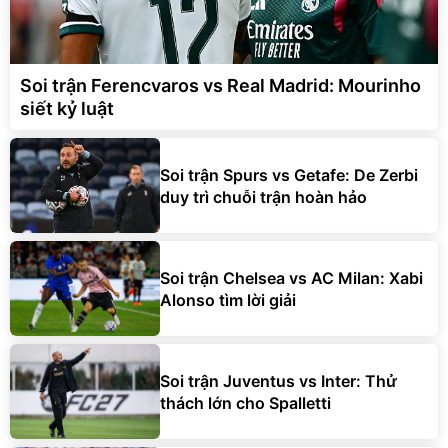
Soi trận Ferencvaros vs Real Madrid: Mourinho
siết kỷ luật
Soi trận Spurs vs Getafe: De Zerbi
duy trì chuỗi trận hoàn hảo
Soi trận Chelsea vs AC Milan: Xabi
Alonso tìm lời giải
Soi trận Juventus vs Inter: Thử
thách lớn cho Spalletti