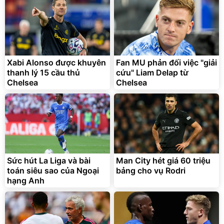
Bạt phủ xe ô tô cao cấp,
Xe đạp điện trợ lực G-
tráng nhôm 03 lớp
Force C14 gấp gọn bỏ cốp
tiện lợi
392.000
9.900.000
đ
đ
Xabi Alonso được khuyên
Fan MU phản đối việc "giải
325.000
7.092.000
đ
đ
thanh lý 15 cầu thủ
cứu" Liam Delap từ
Đã bán nhiều
Đang xem nhiều
Chelsea
Chelsea
G-FORCE VIETNA
Sức hút La Liga và bài
Man City hét giá 60 triệu
toán siêu sao của Ngoại
bảng cho vụ Rodri
hạng Anh