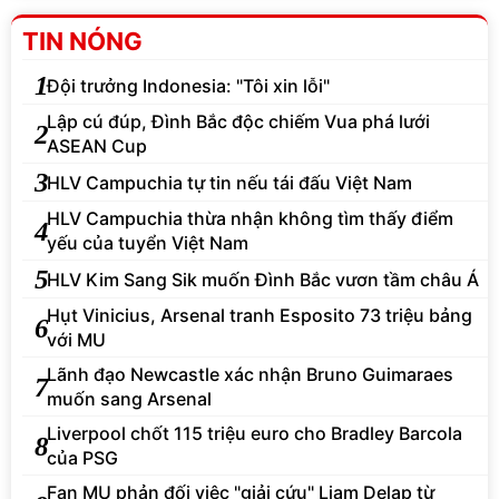
TIN NÓNG
1
Đội trưởng Indonesia: "Tôi xin lỗi"
Lập cú đúp, Đình Bắc độc chiếm Vua phá lưới
2
ASEAN Cup
3
HLV Campuchia tự tin nếu tái đấu Việt Nam
HLV Campuchia thừa nhận không tìm thấy điểm
4
yếu của tuyển Việt Nam
5
HLV Kim Sang Sik muốn Đình Bắc vươn tầm châu Á
Hụt Vinicius, Arsenal tranh Esposito 73 triệu bảng
6
với MU
Lãnh đạo Newcastle xác nhận Bruno Guimaraes
7
muốn sang Arsenal
Liverpool chốt 115 triệu euro cho Bradley Barcola
8
của PSG
Fan MU phản đối việc "giải cứu" Liam Delap từ