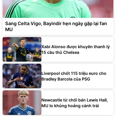
Sang Celta Vigo, Bayindir hẹn ngày gặp lại fan
MU
Xabi Alonso được khuyên thanh lý
15 cầu thủ Chelsea
Liverpool chốt 115 triệu euro cho
Bradley Barcola của PSG
Newcastle từ chối bán Lewis Hall,
MU lo khủng hoảng cánh trái