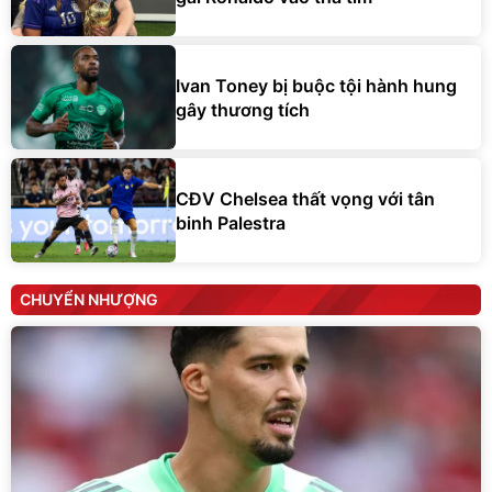
Ivan Toney bị buộc tội hành hung
gây thương tích
CĐV Chelsea thất vọng với tân
binh Palestra
CHUYỂN NHƯỢNG