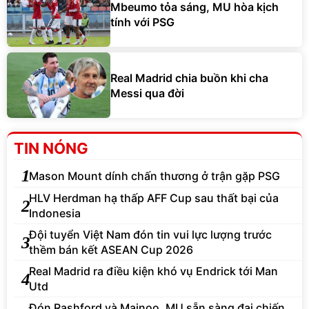
Mbeumo tỏa sáng, MU hòa kịch
tính với PSG
Real Madrid chia buồn khi cha
Messi qua đời
TIN NÓNG
1
Mason Mount dính chấn thương ở trận gặp PSG
HLV Herdman hạ thấp AFF Cup sau thất bại của
2
Indonesia
Đội tuyển Việt Nam đón tin vui lực lượng trước
3
thềm bán kết ASEAN Cup 2026
Real Madrid ra điều kiện khó vụ Endrick tới Man
4
Utd
Đón Rashford và Mainoo, MU sẵn sàng đại chiến