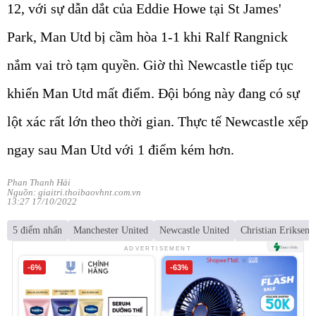
12, với sự dẫn dắt của Eddie Howe tại St James'
Park, Man Utd bị cầm hòa 1-1 khi Ralf Rangnick
nắm vai trò tạm quyền. Giờ thì Newcastle tiếp tục
khiến Man Utd mất điểm. Đội bóng này đang có sự
lột xác rất lớn theo thời gian. Thực tế Newcastle xếp
ngay sau Man Utd với 1 điểm kém hơn.
Phan Thanh Hải
Nguồn: giaitri.thoibaovhnt.com.vn
13:27 17/10/2022
5 điểm nhấn
Manchester United
Newcastle United
Christian Eriksen
ADVERTISEMENT
-6%
-63%