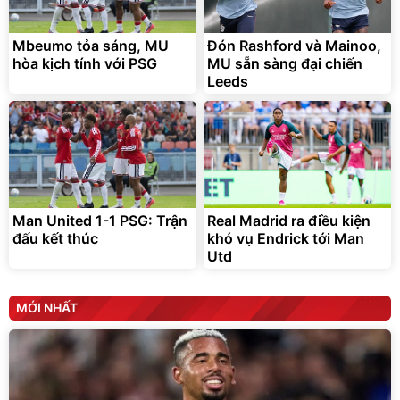
tráng nhôm 03 lớp
Force C14 gấp gọn bỏ cốp
tiện lợi
392.000
9.900.000
đ
đ
325.000
7.092.000
Mbeumo tỏa sáng, MU
đ
Đón Rashford và Mainoo,
đ
hòa kịch tính với PSG
MU sẵn sàng đại chiến
Đã bán nhiều
Đang xem nhiều
Leeds
G-FORCE VIETNA
Man United 1-1 PSG: Trận
Real Madrid ra điều kiện
đấu kết thúc
khó vụ Endrick tới Man
Utd
MỚI NHẤT