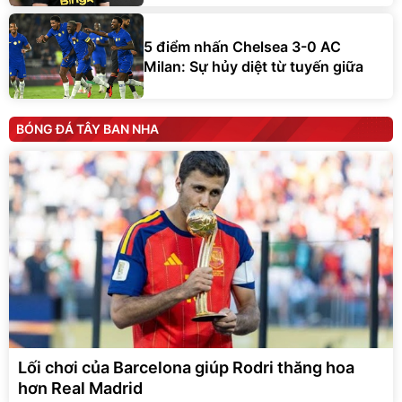
5 điểm nhấn Chelsea 3-0 AC
Milan: Sự hủy diệt từ tuyến giữa
BÓNG ĐÁ TÂY BAN NHA
Lối chơi của Barcelona giúp Rodri thăng hoa
hơn Real Madrid