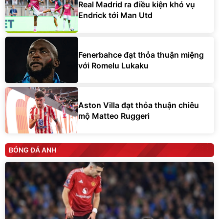
Real Madrid ra điều kiện khó vụ
Endrick tới Man Utd
Fenerbahce đạt thỏa thuận miệng
với Romelu Lukaku
Aston Villa đạt thỏa thuận chiêu
mộ Matteo Ruggeri
BÓNG ĐÁ ANH