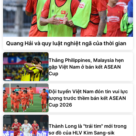
Quang Hải và quy luật nghiệt ngã của thời gian
Thắng Philippines, Malaysia hẹn
gặp Việt Nam ở bán kết ASEAN
Cup
Đội tuyển Việt Nam đón tin vui lực
lượng trước thềm bán kết ASEAN
Cup 2026
Thành Long là "trái tim" mới trong
sơ đồ của HLV Kim Sang-sik