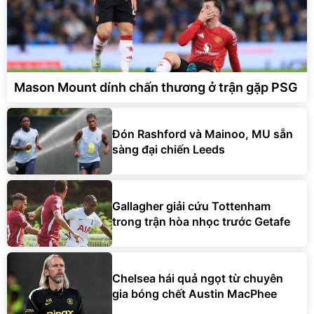
Mason Mount dính chấn thương ở trận gặp PSG
Đón Rashford và Mainoo, MU sẵn
sàng đại chiến Leeds
Gallagher giải cứu Tottenham
trong trận hòa nhọc trước Getafe
Chelsea hái quả ngọt từ chuyên
gia bóng chết Austin MacPhee