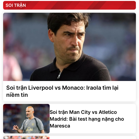
SOI TRẬN
Soi trận Liverpool vs Monaco: Iraola tìm lại
niềm tin
Soi trận Man City vs Atletico
Madrid: Bài test hạng nặng cho
Maresca