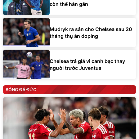
còn thể hàn gắn
Mudryk ra sân cho Chelsea sau 20
tháng thụ án doping
Chelsea trả giá vì canh bạc thay
người trước Juventus
BÓNG ĐÁ ĐỨC