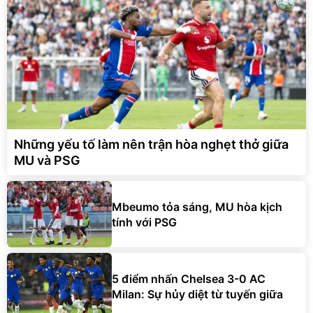
Những yếu tố làm nên trận hòa nghẹt thở giữa
MU và PSG
Mbeumo tỏa sáng, MU hòa kịch
tính với PSG
5 điểm nhấn Chelsea 3-0 AC
Milan: Sự hủy diệt từ tuyến giữa