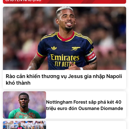
Rào cản khiến thương vụ Jesus gia nhập Napoli
khó thành
Nottingham Forest sắp phá két 40
triệu euro đón Ousmane Diomande