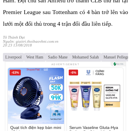
Ham. Đội chủ sân Anfield trở thành CLB thứ hai tại
Premier League sau Tottenham có 4 bàn trở lên vào
lưới một đối thủ trong 4 trận đối đầu liên tiếp.
Tô Thành Đạt
Nguồn: giaitri.thoibaovhnt.com.vn
20:23 13/08/2018
Liverpool
West Ham
Sadio Mane
Mohamed Salah
Manuel Pellegri
ADVERTISEMENT
-63%
-6%
Quạt tích điện kẹp bàn mini
Serum Vaseline Gluta-Hya