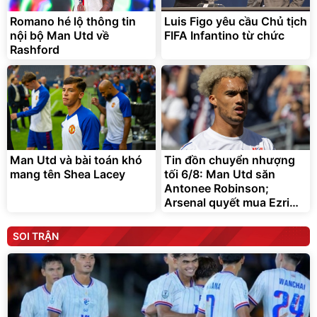
Romano hé lộ thông tin
Luis Figo yêu cầu Chủ tịch
nội bộ Man Utd về
FIFA Infantino từ chức
Rashford
Man Utd và bài toán khó
Tin đồn chuyển nhượng
mang tên Shea Lacey
tối 6/8: Man Utd săn
Antonee Robinson;
Arsenal quyết mua Ezri
Konsa
SOI TRẬN