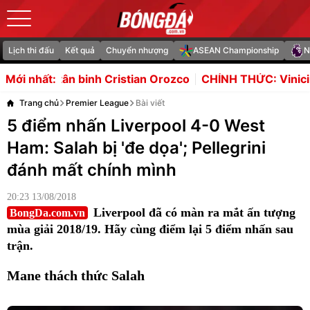
Lịch thi đấu
Kết quả
Chuyển nhượng
ASEAN Championship
N
istian Orozco
CHÍNH THỨC: Vinicius gia hạn với Real, 
Mới nhất:
Trang chủ
Premier League
Bài viết
5 điểm nhấn Liverpool 4-0 West
Ham: Salah bị 'đe dọa'; Pellegrini
đánh mất chính mình
20:23 13/08/2018
Liverpool đã có màn ra mắt ấn tượng
BongDa.com.vn
mùa giải 2018/19. Hãy cùng điểm lại 5 điểm nhấn sau
trận.
Mane thách thức Salah