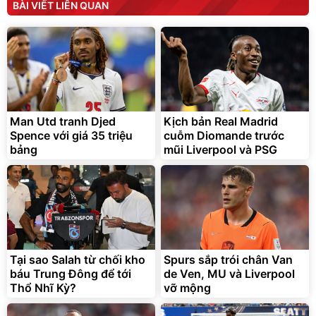
BÀI VIẾT LIÊN QUAN
399.000
đ
Đã bán nhiều
Man Utd tranh Djed
Kịch bản Real Madrid
Bơm Lốp Kích Bình Ô Tô
Spence với giá 35 triệu
V2 4in1 MEDICAR –
cuỗm Diomande trước
12.000mAh
bảng
2.690.000
mũi Liverpool và PSG
đ
1.335.100
đ
Hot Deal
Tại sao Salah từ chối kho
Spurs sắp trói chân Van
báu Trung Đông để tới
de Ven, MU và Liverpool
Thổ Nhĩ Kỳ?
vỡ mộng