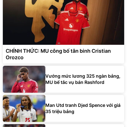
CHÍNH THỨC: MU công bố tân binh Cristian
Orozco
Vướng mức lương 325 ngàn bảng,
MU bế tắc vụ bán Rashford
Man Utd tranh Djed Spence với giá
35 triệu bảng