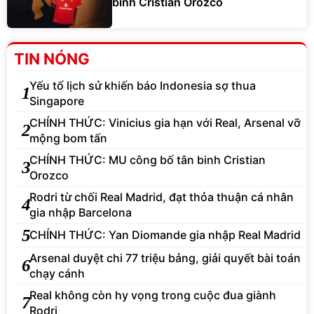
binh Cristian Orozco
TIN NÓNG
Yếu tố lịch sử khiến báo Indonesia sợ thua
1
Singapore
CHÍNH THỨC: Vinicius gia hạn với Real, Arsenal vỡ
2
mộng bom tấn
CHÍNH THỨC: MU công bố tân binh Cristian
3
Orozco
Rodri từ chối Real Madrid, đạt thỏa thuận cá nhân
4
gia nhập Barcelona
5
CHÍNH THỨC: Yan Diomande gia nhập Real Madrid
Arsenal duyệt chi 77 triệu bảng, giải quyết bài toán
6
chạy cánh
Real không còn hy vọng trong cuộc đua giành
7
Rodri