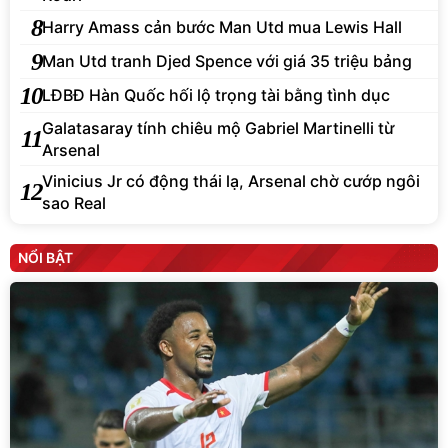
8
Harry Amass cản bước Man Utd mua Lewis Hall
9
Man Utd tranh Djed Spence với giá 35 triệu bảng
10
LĐBĐ Hàn Quốc hối lộ trọng tài bằng tình dục
Galatasaray tính chiêu mộ Gabriel Martinelli từ
11
Arsenal
Vinicius Jr có động thái lạ, Arsenal chờ cướp ngôi
12
sao Real
NỔI BẬT