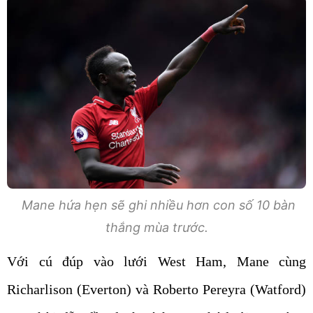
Mane hứa hẹn sẽ ghi nhiều hơn con số 10 bàn
thắng mùa trước.
Với cú đúp vào lưới West Ham, Mane cùng
Richarlison (Everton) và Roberto Pereyra (Watford)