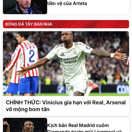
tiền vệ của Arteta
BÓNG ĐÁ TÂY BAN NHA
CHÍNH THỨC: Vinicius gia hạn với Real, Arsenal
vỡ mộng bom tấn
Kịch bản Real Madrid cuỗm
Diomande trước mũi Liverpool và