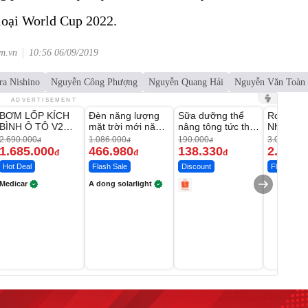
 loại World Cup 2022.
om.vn
10:56 06/09/2019
a Nishino
Nguyễn Công Phượng
Nguyễn Quang Hải
Nguyễn Văn Toàn
Unmute
Unmute
Unmute
Unmute
ADVERTISEMENT
BƠM LỐP KÍCH
Đèn năng lượng
Sữa dưỡng thể
Robot Hú
-37%
-56%
-27%
BÌNH Ô TÔ V2
mặt trời mới năm
nâng tông tức thì
Nhà - D2
4IN1 Medicar
2026 có 120 viên
Vaseline Body
Thông M
2.690.000
1.086.000
190.000
3.000.000
đ
đ
đ
12.000mAh
LED lớn
1.685.000
466.980
138.330
2.200.
đ
đ
đ
Hot Deal
Flash Sale
Discount
Flash Sale
Medicar
A dong solarlight