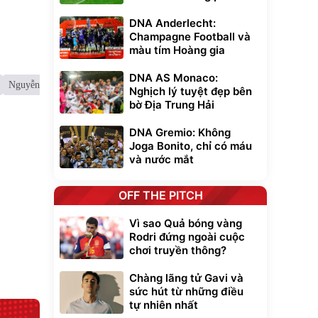
DNA Anderlecht:
Champagne Football và
màu tím Hoàng gia
DNA AS Monaco:
Nguyễn Tuấn Anh
Nghịch lý tuyệt đẹp bên
bờ Địa Trung Hải
Unmute
t Bụi Lau
Vali Bamozo
-001 -
Khung Nhôm
DNA Gremio: Không
inh
9066 Size
Joga Bonito, chỉ có máu
1.000.000
đ
đ
20/24/28 Cao Cấp
000
825.000
và nước mắt
đ
đ
Flash Sale
OFF THE PITCH
Lót ghế ôtô, nâng
lưng chống nóng
Vì sao Quả bóng vàng
giúp thoải mái
Rodri đứng ngoài cuộc
trong di chuyển
295.000
chơi truyền thông?
đ
Đã bán nhiều
Chàng lãng tử Gavi và
sức hút từ những điều
tự nhiên nhất