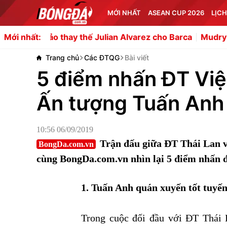
MỚI NHẤT
ASEAN CUP 2026
LỊCH
hay thế Julian Alvarez cho Barca
Mudryk khó có đất diễn
Mới nhất:
Trang chủ
Các ĐTQG
Bài viết
5 điểm nhấn ĐT Việ
Ấn tượng Tuấn Anh
10:56 06/09/2019
Trận đấu giữa ĐT Thái Lan v
BongDa.com.vn
cùng BongDa.com.vn nhìn lại 5 điểm nhấn đ
1. Tuấn Anh quán xuyến tốt tuyến
Trong cuộc đối đầu với ĐT Thái 