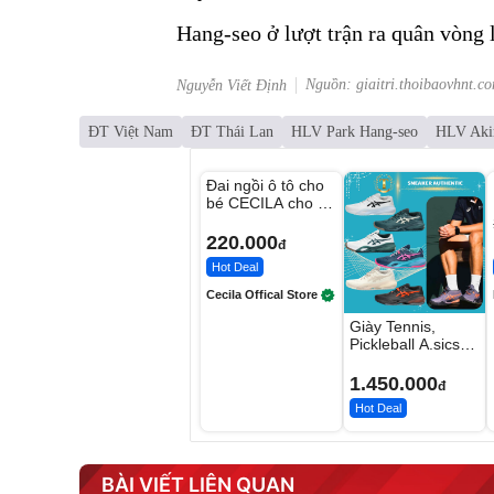
Hang-seo ở lượt trận ra quân vòng
Nguồn: giaitri.thoibaovhnt.c
Nguyễn Viết Định
ĐT Việt Nam
ĐT Thái Lan
HLV Park Hang-seo
HLV Akir
Unmute
Đai ngồi ô tô cho
bé CECILA cho bé
1-9 tuổi
220.000
đ
Hot Deal
Cecila Offical Store
Giày Tennis,
Pickleball A.sics
Resolution X Đủ
Các Phối Màu
1.450.000
đ
Hot Deal
BÀI VIẾT LIÊN QUAN