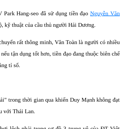
V Park Hang-seo đã sử dụng tiền đạo
Nguyễn Văn
ộ, kỹ thuật của cầu thủ người Hải Dương.
 chuyển rất thông minh, Văn Toàn là người có nhiều
nếu tận dụng tốt hơn, tiền đạo đang thuộc biên chế
ng tỉ số.
 ải" trong thời gian qua khiến Duy Mạnh không đạt
ầu với Thái Lan.
ơi lệch phải trong sơ đồ 3 trung vệ của ĐT Việt