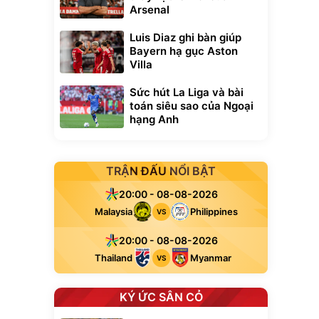
Arsenal
Luis Diaz ghi bàn giúp
Bayern hạ gục Aston
Villa
Sức hút La Liga và bài
toán siêu sao của Ngoại
hạng Anh
TRẬN ĐẤU NỔI BẬT
20:00 - 08-08-2026
Malaysia
Philippines
VS
20:00 - 08-08-2026
Thailand
Myanmar
VS
KÝ ỨC SÂN CỎ