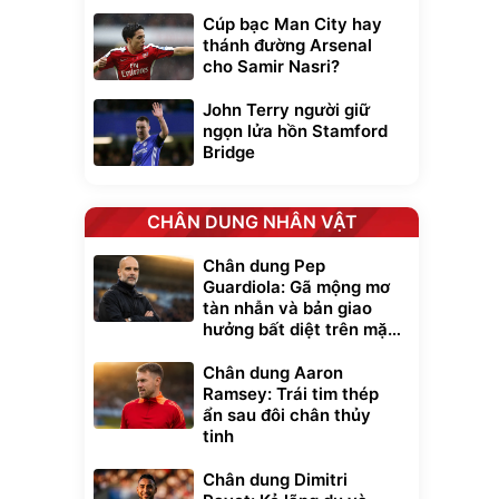
Cúp bạc Man City hay
thánh đường Arsenal
cho Samir Nasri?
John Terry người giữ
ngọn lửa hồn Stamford
Bridge
CHÂN DUNG NHÂN VẬT
Chân dung Pep
Guardiola: Gã mộng mơ
tàn nhẫn và bản giao
hưởng bất diệt trên mặt
cỏ xanh
Chân dung Aaron
Ramsey: Trái tim thép
ẩn sau đôi chân thủy
tinh
Chân dung Dimitri