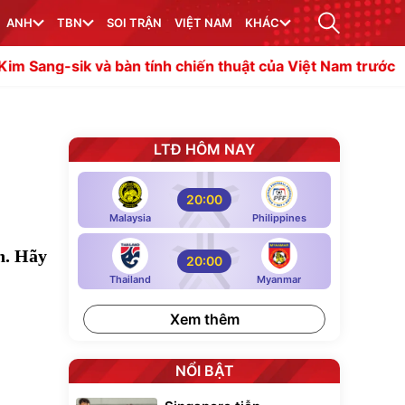
ANH
TBN
SOI TRẬN
VIỆT NAM
KHÁC
 bàn tính chiến thuật của Việt Nam trước Campuchia
Man
LTĐ HÔM NAY
20:00
Malaysia
Philippines
h. Hãy
20:00
Thailand
Myanmar
Xem thêm
NỔI BẬT