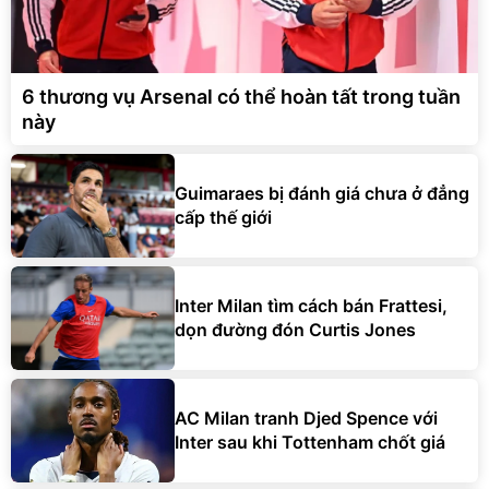
6 thương vụ Arsenal có thể hoàn tất trong tuần
này
Guimaraes bị đánh giá chưa ở đẳng
cấp thế giới
Inter Milan tìm cách bán Frattesi,
dọn đường đón Curtis Jones
AC Milan tranh Djed Spence với
Inter sau khi Tottenham chốt giá