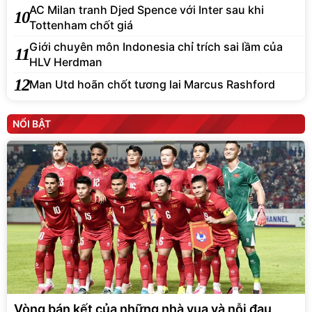
AC Milan tranh Djed Spence với Inter sau khi
10
Tottenham chốt giá
Giới chuyên môn Indonesia chỉ trích sai lầm của
11
HLV Herdman
12
Man Utd hoãn chốt tương lai Marcus Rashford
NỔI BẬT
Vòng bán kết của những nhà vua và nỗi đau