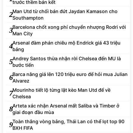
trước thềm bán kết
Man Utd từ chối bán đứt Jaydan Kamason cho
2
Southampton
Barcelona chốt xong phí chuyển nhượng Rodri với
3
Man City
Arsenal đàm phán chiêu mộ Endrick giá 43 triệu
4
bảng
Andrey Santos thừa nhận rời Chelsea đến MU là
5
bước tiến
Barca nâng giá lên 120 triệu euro để hỏi mua Julian
6
Alvarez
Mourinho tiết lộ từng lật kèo Man Utd để về
7
Chelsea
Arteta xác nhận Arsenal mất Saliba và Timber ở
8
giai đoạn đầu mùa
Toàn thắng vòng bảng, Thái Lan có thể lọt top 90
9
BXH FIFA