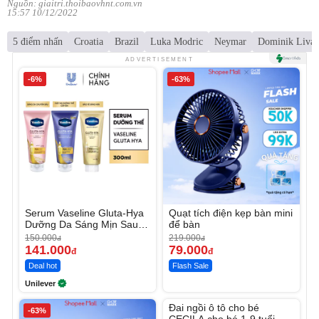
Nguồn: giaitri.thoibaovhnt.com.vn
15:57 10/12/2022
5 điểm nhấn
Croatia
Brazil
Luka Modric
Neymar
Dominik Livak
ADVERTISEMENT
-6%
-63%
Serum Vaseline Gluta-Hya
Quạt tích điện kẹp bàn mini
Dưỡng Da Sáng Mịn Sau 7
để bàn
Ngày
150.000
219.000
đ
đ
141.000
79.000
đ
đ
Deal hot
Flash Sale
Unilever
Unmute
Đai ngồi ô tô cho bé
-63%
CECILA cho bé 1-9 tuổi