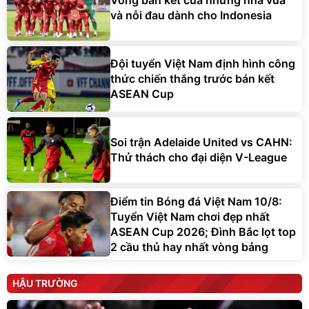
Vòng bán kết của những nhà vua
và nỗi đau dành cho Indonesia
Đội tuyển Việt Nam định hình công
thức chiến thắng trước bán kết
ASEAN Cup
Soi trận Adelaide United vs CAHN:
Thử thách cho đại diện V-League
Điểm tin Bóng đá Việt Nam 10/8:
Tuyển Việt Nam chơi đẹp nhất
ASEAN Cup 2026; Đình Bắc lọt top
2 cầu thủ hay nhất vòng bảng
HẬU TRƯỜNG