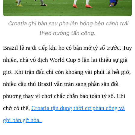
Croatia ghi bàn sau pha lên bóng bên cánh trái
theo hướng tấn công.
Brazil lẽ ra đi tiếp khi họ có bàn mở tỷ số trước. Tuy
nhiên, nhà vô địch World Cup 5 lần lại thiếu sự già
giơ. Khi trận đấu chỉ còn khoảng vài phút là hết giờ,
nhiều cầu thủ Brazil vẫn tràn sang phần sân đối
phương thay vì chơi chắc chắn bảo toàn tỷ số. Chỉ
chờ có thế,
Croatia tận dụng thời cơ phản công và
ghi bàn gỡ hòa.