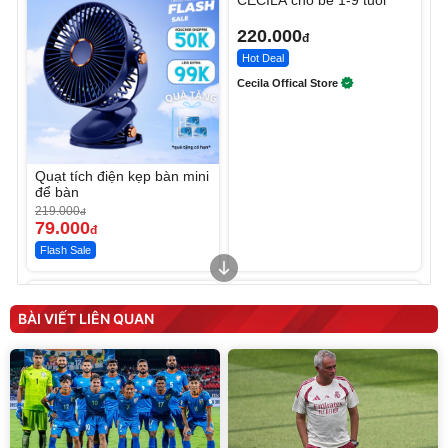
220.000
đ
Hot Deal
Cecila Offical Store
Quạt tích điện kẹp bàn mini
để bàn
219.000
đ
79.000
đ
Flash Sale
Unmute
Unmute
Sữa dưỡng thể nâng tông
Robot Hút Bụi Lau Nhà -
tức thì Vaseline Body
D2-001 - Thông Minh
BÀI VIẾT LIÊN QUAN
190.000
3.000.000
đ
đ
138.330
2.200.000
đ
đ
Discount
Flash Sale
Unmute
Vali Bamozo Khung Nhôm
9066 Size 20/24/28 Cao