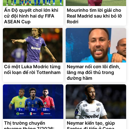
Cấp
1.000.000
đ
825.000
Ấn Độ quyết chơi lớn khi
Mourinho tìm lời giải cho
đ
cử đội hình hai dự FIFA
Real Madrid sau khi bỏ lỡ
Flash Sale
ASEAN Cup
Rodri
Lót ghế ôtô, nâng lưng
chống nóng giúp thoải mái
trong di chuyển
295.000
Có một Luka Modric từng
Neymar nổi cơn lôi đình,
đ
nổi loạn để rời Tottenham
lăng mạ đối thủ trong
Đã bán nhiều
đường hầm
Thị trường chuyển
Neymar kiến tạo, giúp
nhượng tháng 7/2026:
Santos đi tiếp ở Copa