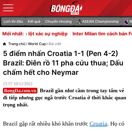
Lịch thi đấu
Kết quả
Chuyển nhượng
ASEAN Championship
N
c sự nghiệp
Inter Milan tìm cách bán Frattesi, dọn đườn
Mới nhất:
Trang chủ
World Cup
Bài viết
5 điểm nhấn Croatia 1-1 (Pen 4-2)
Brazil: Điên rồ 11 pha cứu thua; Dấu
chấm hết cho Neymar
15:57 10/12/2022
Brazil gần như cầm trong tay tấm vé
BongDa.com.vn
đi tiếp nhưng gục ngã trước Croatia ở thời khắc quan
trọng nhất.
Brazil gặp rất nhiều khó khăn trước
Croatia
. Họ có