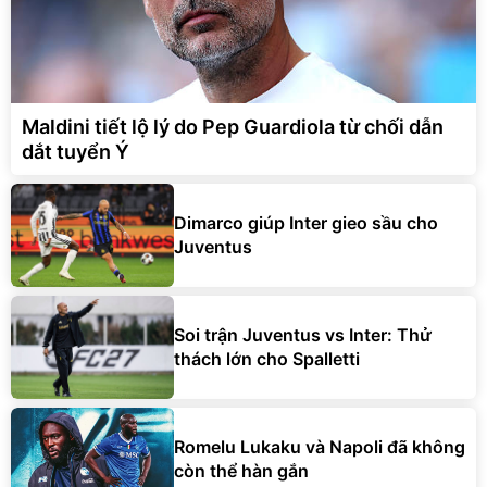
Maldini tiết lộ lý do Pep Guardiola từ chối dẫn
dắt tuyển Ý
Dimarco giúp Inter gieo sầu cho
Juventus
Soi trận Juventus vs Inter: Thử
thách lớn cho Spalletti
Romelu Lukaku và Napoli đã không
còn thể hàn gắn