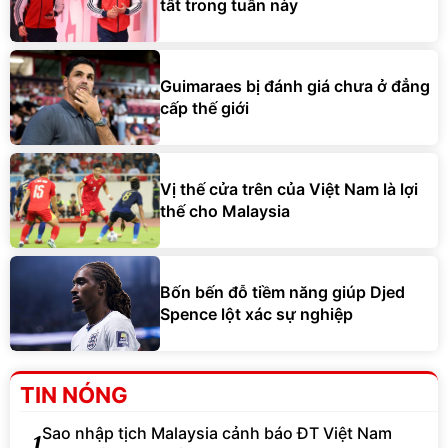
tất trong tuần này
Guimaraes bị đánh giá chưa ở đẳng
cấp thế giới
Vị thế cửa trên của Việt Nam là lợi
thế cho Malaysia
Bốn bến đỗ tiềm năng giúp Djed
Spence lột xác sự nghiệp
TIN NÓNG
Sao nhập tịch Malaysia cảnh báo ĐT Việt Nam
1