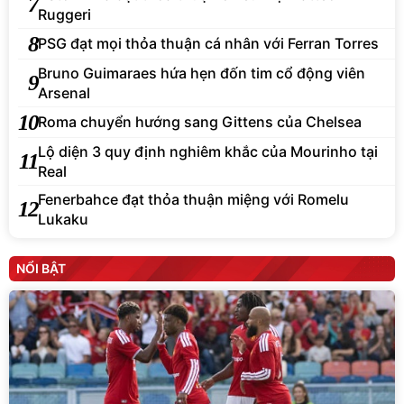
7
Ruggeri
8
PSG đạt mọi thỏa thuận cá nhân với Ferran Torres
Bruno Guimaraes hứa hẹn đốn tim cổ động viên
9
Arsenal
10
Roma chuyển hướng sang Gittens của Chelsea
Lộ diện 3 quy định nghiêm khắc của Mourinho tại
11
Real
Fenerbahce đạt thỏa thuận miệng với Romelu
12
Lukaku
NỔI BẬT