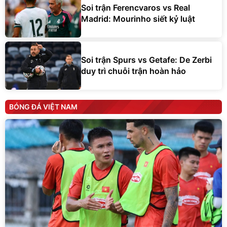
Soi trận Ferencvaros vs Real
Madrid: Mourinho siết kỷ luật
Soi trận Spurs vs Getafe: De Zerbi
duy trì chuỗi trận hoàn hảo
BÓNG ĐÁ VIỆT NAM