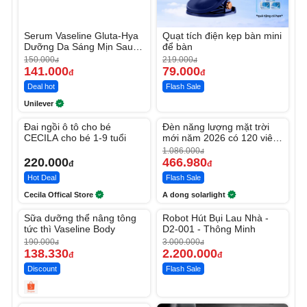
Serum Vaseline Gluta-Hya
Quạt tích điện kẹp bàn mini
Dưỡng Da Sáng Mịn Sau 7
để bàn
Ngày
150.000
219.000
đ
đ
141.000
79.000
đ
đ
Deal hot
Flash Sale
Unilever
Unmute
Unmute
Đai ngồi ô tô cho bé
Đèn năng lượng mặt trời
-56%
CECILA cho bé 1-9 tuổi
mới năm 2026 có 120 viên
LED lớn
1.086.000
đ
220.000
466.980
đ
đ
Hot Deal
Flash Sale
Cecila Offical Store
A dong solarlight
Unmute
Unmute
Sữa dưỡng thể nâng tông
Robot Hút Bụi Lau Nhà -
-27%
-26%
tức thì Vaseline Body
D2-001 - Thông Minh
190.000
3.000.000
đ
đ
138.330
2.200.000
đ
đ
Discount
Flash Sale
Unmute