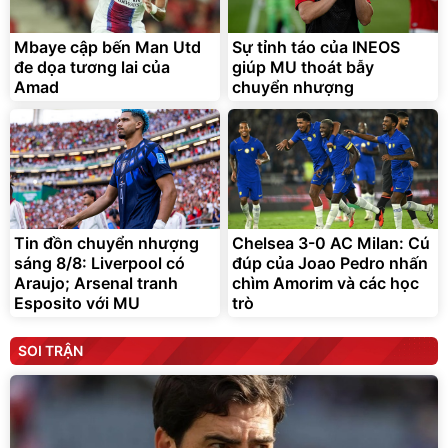
Mbaye cập bến Man Utd
Sự tỉnh táo của INEOS
đe dọa tương lai của
giúp MU thoát bẫy
Amad
chuyển nhượng
Tin đồn chuyển nhượng
Chelsea 3-0 AC Milan: Cú
sáng 8/8: Liverpool có
đúp của Joao Pedro nhấn
Araujo; Arsenal tranh
chìm Amorim và các học
Esposito với MU
trò
SOI TRẬN