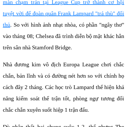
màn chạm trán tại League Cup trở thành cơ hội
tuyệt vời để đoàn quân Frank Lampard "trả thù" đối
thủ
. So với hình ảnh nhạt nhòa, có phần "ngây thơ"
vào tháng 08; Chelsea đã trình diễn bộ mặt khác hẳn
trên sân nhà Stamford Bridge.
Nhà đương kim vô địch Europa League chơi chắc
chắn, bản lĩnh và có đường nét hơn so với chính họ
cách đây 2 tháng. Các học trò Lampard thể hiện khả
năng kiểm soát thế trận tốt, phòng ngự tương đối
chắc chắn xuyên suốt hiệp 1 trận đấu.
Dù nhận thất bại chung cuộc 1-2, thế nhưng The