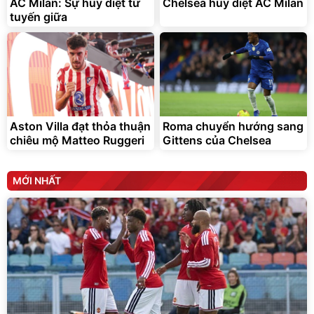
AC Milan: Sự hủy diệt từ
Chelsea hủy diệt AC Milan
tuyến giữa
Aston Villa đạt thỏa thuận
Roma chuyển hướng sang
chiêu mộ Matteo Ruggeri
Gittens của Chelsea
MỚI NHẤT