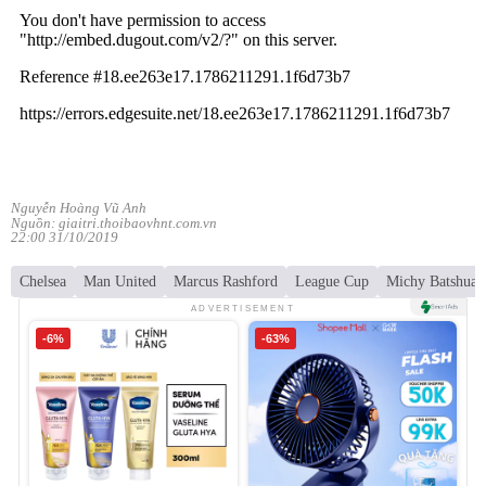
Nguyễn Hoàng Vũ Anh
Nguồn: giaitri.thoibaovhnt.com.vn
22:00 31/10/2019
Chelsea
Man United
Marcus Rashford
League Cup
Michy Batshuay
ADVERTISEMENT
-6%
-63%