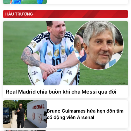
HẬU TRƯỜNG
Real Madrid chia buồn khi cha Messi qua đời
Bruno Guimaraes hứa hẹn đốn tim
cổ động viên Arsenal