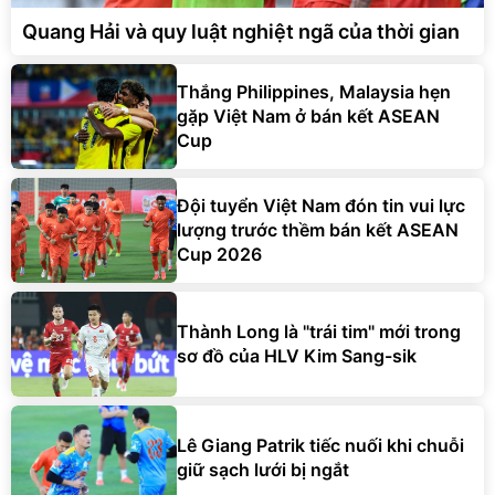
Quang Hải và quy luật nghiệt ngã của thời gian
Thắng Philippines, Malaysia hẹn
gặp Việt Nam ở bán kết ASEAN
Cup
Đội tuyển Việt Nam đón tin vui lực
lượng trước thềm bán kết ASEAN
Cup 2026
Thành Long là "trái tim" mới trong
sơ đồ của HLV Kim Sang-sik
Lê Giang Patrik tiếc nuối khi chuỗi
giữ sạch lưới bị ngắt