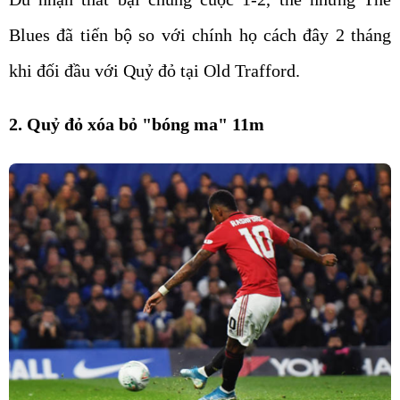
Blues đã tiến bộ so với chính họ cách đây 2 tháng
khi đối đầu với Quỷ đỏ tại Old Trafford.
2. Quỷ đỏ xóa bỏ "bóng ma" 11m