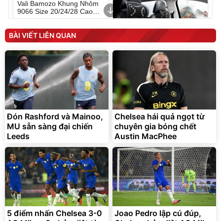
Vali Bamozo Khung Nhôm
9066 Size 20/24/28 Cao
Cấp
1.000.000
đ
825.000
đ
BÀI VIẾT LIÊN QUAN
Flash Sale
Lót ghế ôtô, nâng lưng
chống nóng giúp thoải mái
trong di chuyển
Đón Rashford và Mainoo,
Chelsea hái quả ngọt từ
295.000
MU sẵn sàng đại chiến
chuyên gia bóng chết
đ
Leeds
Austin MacPhee
Đã bán nhiều
5 điểm nhấn Chelsea 3-0
Joao Pedro lập cú đúp,