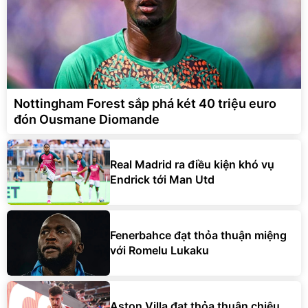
Nottingham Forest sắp phá két 40 triệu euro
đón Ousmane Diomande
Real Madrid ra điều kiện khó vụ
Endrick tới Man Utd
Fenerbahce đạt thỏa thuận miệng
với Romelu Lukaku
Aston Villa đạt thỏa thuận chiêu