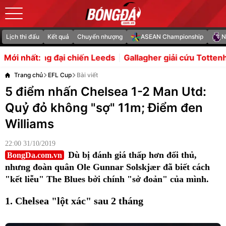
Lịch thi đấu
Kết quả
Chuyển nhượng
ASEAN Championship
N
hiến Leeds
Gallagher giải cứu Tottenham trong trận hòa
Mới nhất:
Trang chủ
EFL Cup
Bài viết
5 điểm nhấn Chelsea 1-2 Man Utd:
Quỷ đỏ không "sợ" 11m; Điểm đen
Williams
22:00 31/10/2019
Dù bị đánh giá thấp hơn đối thủ,
BongDa.com.vn
nhưng đoàn quân Ole Gunnar Solskjær đã biết cách
"kết liễu" The Blues bởi chính "sở đoản" của mình.
1. Chelsea "lột xác" sau 2 tháng