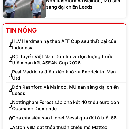
Đón Rashford và Mainoo, MU sẵn
sàng đại chiến Leeds
TIN NÓNG
HLV Herdman hạ thấp AFF Cup sau thất bại của
1
Indonesia
Đội tuyển Việt Nam đón tin vui lực lượng trước
2
thềm bán kết ASEAN Cup 2026
Real Madrid ra điều kiện khó vụ Endrick tới Man
3
Utd
Đón Rashford và Mainoo, MU sẵn sàng đại chiến
4
Leeds
Nottingham Forest sắp phá két 40 triệu euro đón
5
Ousmane Diomande
6
Cha của siêu sao Lionel Messi qua đời ở tuổi 68
Aston Villa đạt thỏa thuận chiêu mộ Matteo