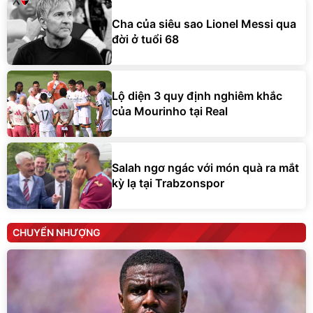
Cha của siêu sao Lionel Messi qua
đời ở tuổi 68
Lộ diện 3 quy định nghiêm khắc
của Mourinho tại Real
Salah ngơ ngác với món quà ra mắt
kỳ lạ tại Trabzonspor
CHUYỂN NHƯỢNG