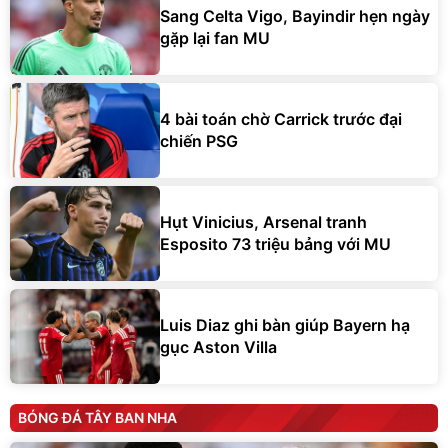
Sang Celta Vigo, Bayindir hẹn ngày
gặp lại fan MU
4 bài toán chờ Carrick trước đại
chiến PSG
Hụt Vinicius, Arsenal tranh
Esposito 73 triệu bảng với MU
Luis Diaz ghi bàn giúp Bayern hạ
gục Aston Villa
BÓNG ĐÁ TÂY BAN NHA