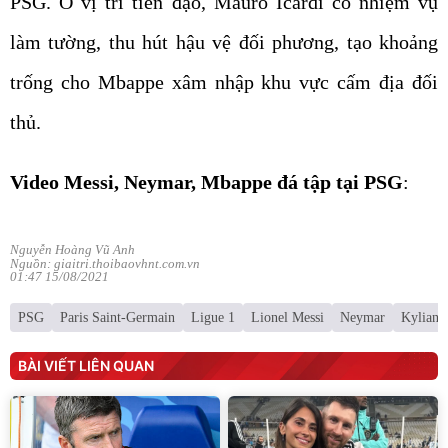
PSG. Ở vị trí tiền đạo, Mauro Icardi có nhiệm vụ
làm tường, thu hút hậu vệ đối phương, tạo khoảng
trống cho Mbappe xâm nhập khu vực cấm địa đối
thủ.
Video Messi, Neymar, Mbappe đá tập tại PSG
:
Nguyễn Hoàng Vũ Anh
Nguồn: giaitri.thoibaovhnt.com.vn
01:47 15/08/2021
PSG
Paris Saint‑Germain
Ligue 1
Lionel Messi
Neymar
Kylian 
BÀI VIẾT LIÊN QUAN