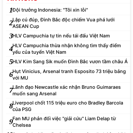
1
Đội trưởng Indonesia: "Tôi xin lỗi"
Lập cú đúp, Đình Bắc độc chiếm Vua phá lưới
2
ASEAN Cup
3
HLV Campuchia tự tin nếu tái đấu Việt Nam
HLV Campuchia thừa nhận không tìm thấy điểm
4
yếu của tuyển Việt Nam
5
HLV Kim Sang Sik muốn Đình Bắc vươn tầm châu Á
Hụt Vinicius, Arsenal tranh Esposito 73 triệu bảng
6
với MU
Lãnh đạo Newcastle xác nhận Bruno Guimaraes
7
muốn sang Arsenal
Liverpool chốt 115 triệu euro cho Bradley Barcola
8
của PSG
Fan MU phản đối việc "giải cứu" Liam Delap từ
9
Chelsea