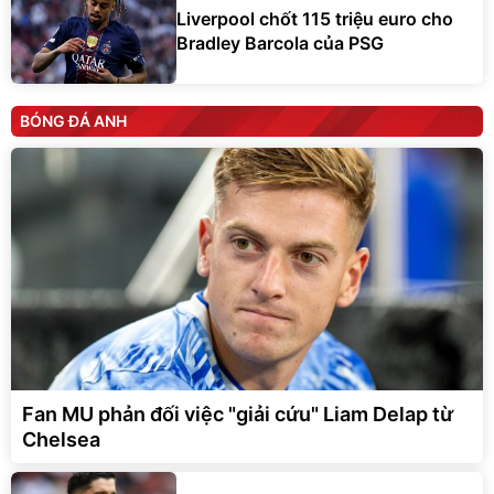
Liverpool chốt 115 triệu euro cho
Bradley Barcola của PSG
BÓNG ĐÁ ANH
Fan MU phản đối việc "giải cứu" Liam Delap từ
Chelsea