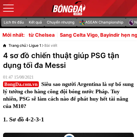
Lịch thi đấu
Kết quả
Chuyển nhượng
ASEAN Championship
N
 Chelsea
Sang Celta Vigo, Bayindir hẹn ngày gặp lại fan 
Mới nhất:
Trang chủ
Ligue 1
Bài viết
4 sơ đồ chiến thuật giúp PSG tận
dụng tối đa Messi
01:47 15/08/2021
Siêu sao người Argentina là sự bổ sung
BongDa.com.vn
lý tưởng cho hàng công đội bóng nước Pháp. Tuy
nhiên, PSG sẽ làm cách nào để phát huy hết tài năng
của M10?
1. Sơ đồ 4-2-3-1