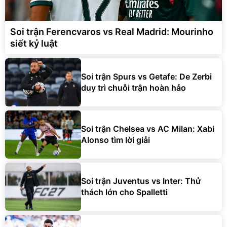
Soi trận Ferencvaros vs Real Madrid: Mourinho
siết kỷ luật
Soi trận Spurs vs Getafe: De Zerbi
duy trì chuỗi trận hoàn hảo
Soi trận Chelsea vs AC Milan: Xabi
Alonso tìm lời giải
Soi trận Juventus vs Inter: Thử
thách lớn cho Spalletti