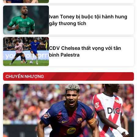
Ivan Toney bị buộc tội hành hung
gây thương tích
CĐV Chelsea thất vọng với tân
binh Palestra
CHUYỂN NHƯỢNG