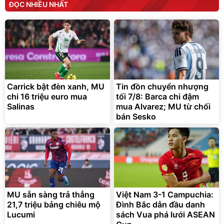
ĐỌC NHIỀU NHẤT
Carrick bật đèn xanh, MU
Tin đồn chuyển nhượng
chi 16 triệu euro mua
tối 7/8: Barca chi đậm
Salinas
mua Alvarez; MU từ chối
bán Sesko
MU sẵn sàng trả thẳng
Việt Nam 3-1 Campuchia:
21,7 triệu bảng chiêu mộ
Đình Bắc dẫn đầu danh
Lucumi
sách Vua phá lưới ASEAN