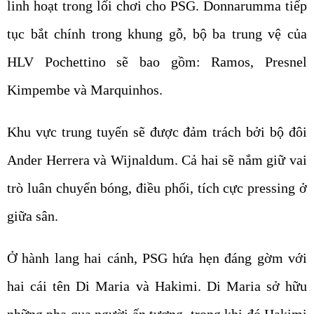
linh hoạt trong lối chơi cho PSG. Donnarumma tiếp
tục bắt chính trong khung gỗ, bộ ba trung vệ của
HLV Pochettino sẽ bao gồm: Ramos, Presnel
Kimpembe và Marquinhos.
Khu vực trung tuyến sẽ được đảm trách bởi bộ đôi
Ander Herrera và Wijnaldum. Cả hai sẽ nắm giữ vai
trò luân chuyển bóng, điều phối, tích cực pressing ở
giữa sân.
Ở hành lang hai cánh, PSG hứa hẹn đáng gờm với
hai cái tên Di Maria và Hakimi. Di Maria sở hữu
những pha qua người ấn tượng, trong khi đó Hakimi