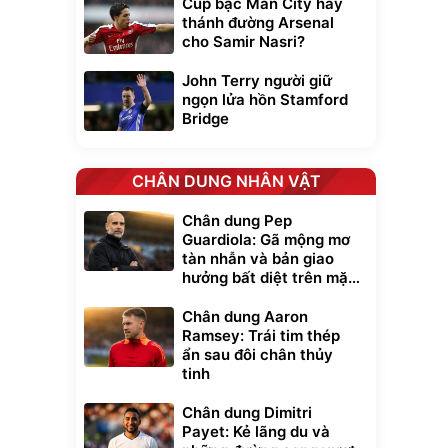
Cúp bạc Man City hay
thánh đường Arsenal
cho Samir Nasri?
John Terry người giữ
ngọn lửa hồn Stamford
Bridge
CHÂN DUNG NHÂN VẬT
Chân dung Pep
Guardiola: Gã mộng mơ
tàn nhẫn và bản giao
hưởng bất diệt trên mặt
cỏ xanh
Chân dung Aaron
Ramsey: Trái tim thép
ẩn sau đôi chân thủy
tinh
Chân dung Dimitri
Payet: Kẻ lãng du và