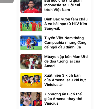
Bài học cho thủ quân
Indonesia sau lời chỉ
trích Việt Nam
Đình Bắc vươn tầm châu
Á và bài học từ HLV Kim
Sang-sik
Tuyển Việt Nam thắng
Campuchia nhưng đừng
để ngôi đầu đánh lừa
Mbaye cập bến Man Utd
đe dọa tương lai của
Amad
Xuất hiện 3 kịch bản
của Arsenal sau khi hụt
Vinicius Jr
7 phương án B có thể
giúp Arsenal thay thế
Vinicius