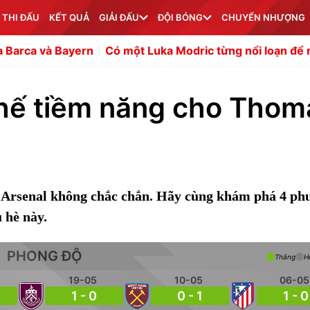
 THI ĐẤU
KẾT QUẢ
GIẢI ĐẤU
ĐỘI BÓNG
CHUYỂN NHƯỢNG
à Bayern
Có một Luka Modric từng nổi loạn để rời Totte
thế tiềm năng cho Thom
i Arsenal không chắc chắn. Hãy cùng khám phá 4 ph
 hè này.
PHONG ĐỘ
Thắng
H
19-05
10-05
06-05
1 - 0
0 - 1
1 - 0