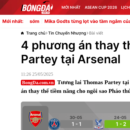
MỚI NHẤT
ASEAN CUP 2026
LỊCH
nghệ sớm
Mika Godts từng lọt vào tầm ngắm của Barca v
Mới nhất:
Trang chủ
Tin Chuyển Nhượng
Bài viết
4 phương án thay 
Partey tại Arsenal
11:26 25/05/2025
Tương lai Thomas Partey tạ
BongDa.com.vn
án thay thế tiềm năng cho ngôi sao Pháo thủ
30-05
24-05
1 - 1
1 - 2