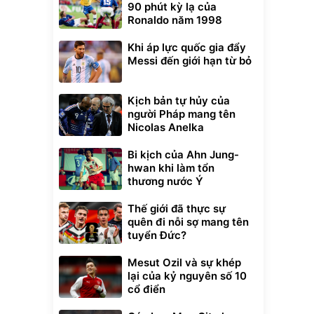
90 phút kỳ lạ của
Ronaldo năm 1998
Khi áp lực quốc gia đẩy
Messi đến giới hạn từ bỏ
Kịch bản tự hủy của
người Pháp mang tên
Nicolas Anelka
Bi kịch của Ahn Jung-
hwan khi làm tổn
thương nước Ý
Thế giới đã thực sự
quên đi nỗi sợ mang tên
tuyển Đức?
Mesut Ozil và sự khép
lại của kỷ nguyên số 10
cổ điển