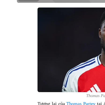
Thomas Par
Tương lai của
Thomas Partey
tại 