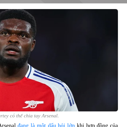
tey có thể chia tay Arsenal.
Arsenal
đang là một dấu hỏi lớn
khi hợp đồng của