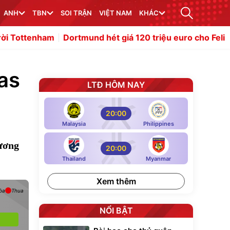
ANH
TBN
SOI TRẬN
VIỆT NAM
KHÁC
nham
Dortmund hét giá 120 triệu euro cho Felix Nmecha
as
LTĐ HÔM NAY
20:00
Malaysia
Philippines
ương
20:00
Thailand
Myanmar
Xem thêm
òa
Thua
NỔI BẬT