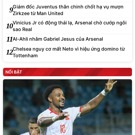
Giám đốc Juventus thân chinh chốt hạ vụ mượn
9
Zirkzee từ Man United
Vinicius Jr có động thái lạ, Arsenal chờ cướp ngôi
10
sao Real
11
Al-Ahli nhắm Gabriel Jesus của Arsenal
Chelsea nguy cơ mất Neto vì hiệu ứng domino từ
12
Tottenham
NỔI BẬT