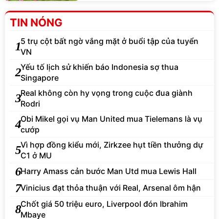
TIN NÓNG
5 trụ cột bất ngờ vắng mặt ở buổi tập của tuyển
1
VN
Yếu tố lịch sử khiến báo Indonesia sợ thua
2
Singapore
Real không còn hy vọng trong cuộc đua giành
3
Rodri
Obi Mikel gọi vụ Man United mua Tielemans là vụ
4
cướp
Vì hợp đồng kiểu mới, Zirkzee hụt tiền thưởng dự
5
C1 ở MU
6
Harry Amass cản bước Man Utd mua Lewis Hall
7
Vinicius đạt thỏa thuận với Real, Arsenal ôm hận
Chốt giá 50 triệu euro, Liverpool đón Ibrahim
8
Mbaye