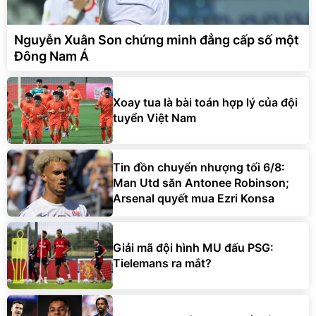
Nguyễn Xuân Son chứng minh đẳng cấp số một
Đông Nam Á
Xoay tua là bài toán hợp lý của đội
tuyển Việt Nam
Tin đồn chuyển nhượng tối 6/8:
Man Utd săn Antonee Robinson;
Arsenal quyết mua Ezri Konsa
Giải mã đội hình MU đấu PSG:
Tielemans ra mắt?