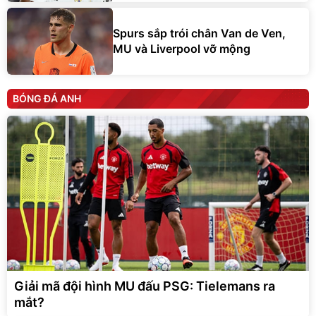
Spurs sắp trói chân Van de Ven,
MU và Liverpool vỡ mộng
BÓNG ĐÁ ANH
Giải mã đội hình MU đấu PSG: Tielemans ra
mắt?