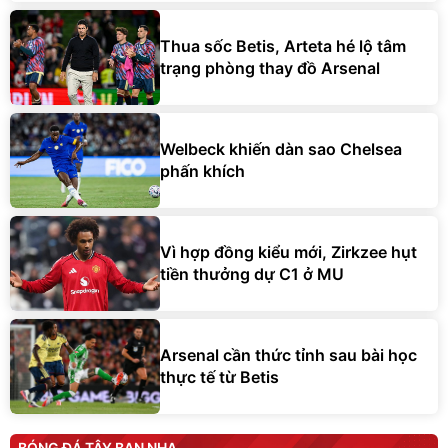
Thua sốc Betis, Arteta hé lộ tâm
trạng phòng thay đồ Arsenal
Welbeck khiến dàn sao Chelsea
phấn khích
Vì hợp đồng kiểu mới, Zirkzee hụt
tiền thưởng dự C1 ở MU
Arsenal cần thức tỉnh sau bài học
thực tế từ Betis
BÓNG ĐÁ TÂY BAN NHA