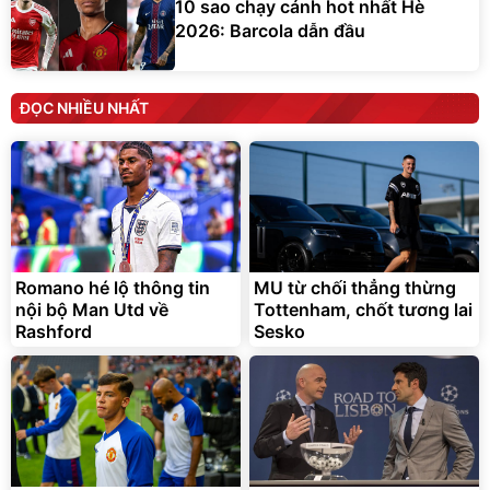
10 sao chạy cánh hot nhất Hè
2026: Barcola dẫn đầu
ĐỌC NHIỀU NHẤT
Romano hé lộ thông tin
MU từ chối thẳng thừng
nội bộ Man Utd về
Tottenham, chốt tương lai
Rashford
Sesko