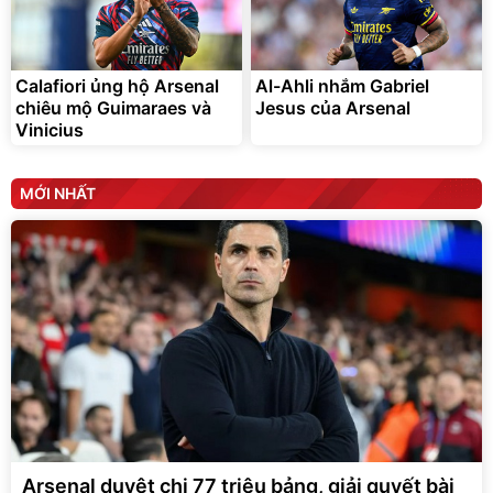
Calafiori ủng hộ Arsenal
Al-Ahli nhắm Gabriel
chiêu mộ Guimaraes và
Jesus của Arsenal
Vinicius
MỚI NHẤT
Arsenal duyệt chi 77 triệu bảng, giải quyết bài