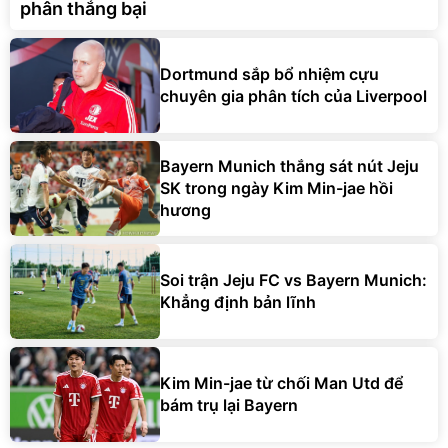
phân thắng bại
Dortmund sắp bổ nhiệm cựu
chuyên gia phân tích của Liverpool
Bayern Munich thắng sát nút Jeju
SK trong ngày Kim Min-jae hồi
hương
Soi trận Jeju FC vs Bayern Munich:
Khẳng định bản lĩnh
Kim Min-jae từ chối Man Utd để
bám trụ lại Bayern