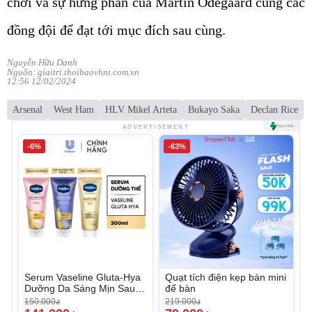
chơi và sự hưng phấn của Martin Odegaard cùng các
đồng đội để đạt tới mục đích sau cùng.
Nguyễn Hữu Danh
Nguồn: giaitri.thoibaovhnt.com.vn
12:56 12/02/2024
Arsenal
West Ham
HLV Mikel Arteta
Bukayo Saka
Declan Rice
ADVERTISEMENT
-6%
-63%
Serum Vaseline Gluta-Hya
Quạt tích điện kẹp bàn mini
Dưỡng Da Sáng Mịn Sau 7
để bàn
Ngày
150.000
219.000
đ
đ