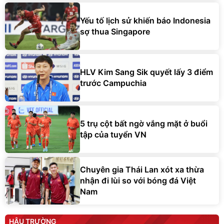
Yếu tố lịch sử khiến báo Indonesia
sợ thua Singapore
HLV Kim Sang Sik quyết lấy 3 điểm
trước Campuchia
5 trụ cột bất ngờ vắng mặt ở buổi
tập của tuyển VN
Chuyên gia Thái Lan xót xa thừa
nhận đi lùi so với bóng đá Việt
Nam
HẬU TRƯỜNG