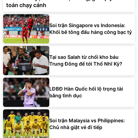
toán chạy cánh
Soi trận Singapore vs Indonesia:
Khối bê tông đấu hàng công bạc tỷ
Tại sao Salah từ chối kho báu
Trung Đông để tới Thổ Nhĩ Kỳ?
LĐBĐ Hàn Quốc hối lộ trọng tài
bằng tình dục
Soi trận Malaysia vs Philippines:
Chủ nhà giật vé đi tiếp