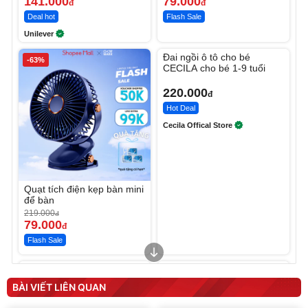
141.000
79.000
đ
đ
Deal hot
Flash Sale
Unilever
Unmute
Đai ngồi ô tô cho bé
-63%
CECILA cho bé 1-9 tuổi
220.000
đ
Hot Deal
Cecila Offical Store
Quạt tích điện kẹp bàn mini
để bàn
219.000
đ
79.000
đ
Flash Sale
Unmute
Unmute
Sữa dưỡng thể nâng tông
Robot Hút Bụi Lau Nhà -
tức thì Vaseline Body
D2-001 - Thông Minh
BÀI VIẾT LIÊN QUAN
190.000
3.000.000
đ
đ
138.330
2.200.000
đ
đ