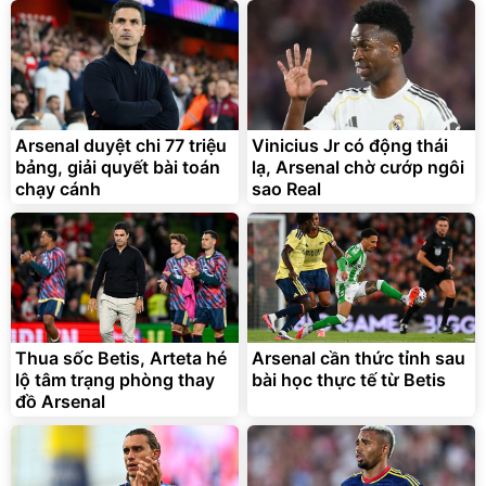
Discount
Flash Sale
Unmute
Vali Bamozo Khung Nhôm
9066 Size 20/24/28 Cao
Cấp
1.000.000
đ
825.000
Arsenal duyệt chi 77 triệu
Vinicius Jr có động thái
đ
bảng, giải quyết bài toán
lạ, Arsenal chờ cướp ngôi
Flash Sale
chạy cánh
sao Real
Lót ghế ôtô, nâng lưng
chống nóng giúp thoải mái
trong di chuyển
295.000
Thua sốc Betis, Arteta hé
Arsenal cần thức tỉnh sau
đ
lộ tâm trạng phòng thay
bài học thực tế từ Betis
Đã bán nhiều
đồ Arsenal