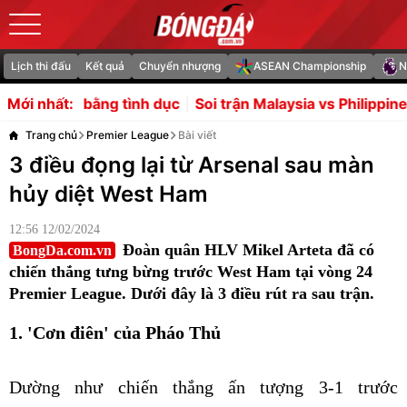
Lịch thi đấu
Kết quả
Chuyển nhượng
ASEAN Championship
N
ình dục
Soi trận Malaysia vs Philippines: Chủ nhà giật vé 
Mới nhất:
Trang chủ
Premier League
Bài viết
3 điều đọng lại từ Arsenal sau màn
hủy diệt West Ham
12:56 12/02/2024
Đoàn quân HLV Mikel Arteta đã có
BongDa.com.vn
chiến thắng tưng bừng trước West Ham tại vòng 24
Premier League. Dưới đây là 3 điều rút ra sau trận.
1. 'Cơn điên' của Pháo Thủ
Dường như chiến thắng ấn tượng 3-1 trước